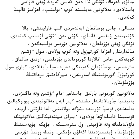
جاتۋى كەرەك. تۇنگى 12 دەن كەيىن تەرەڭ ۇيقى فازاسى
باستالادى، مەلاتونين مەيلىنشە كوپ ءبولىنىپ، اعزامىز قالپىنا
كەلەدى.
مىسالى، جاس بوسانعان ايەلدەردى الىپ قارايىقشى، بالا
كۇتىمىنەن ۇيقىسى قانباي، كۇنى مەن ءتۇنى اۋىسىپ كەتەدى.
تۇنگى ۇيقى بۇزىلعان، مەلاتونين دۇرىس بولىنبەگەن،
سالدارىنان اعزادا كورتيزول وتە كوپ بولادى. سول ءۇشىن
كوپتەگەن جاس انالاردا گورمونالدى بۇزىلىس، ارتىق سالماق،
سترەسس، بوسانۋدان كەيىنگى دەپرەسسيا بايقالادى. ءبارى سول
كورتيزول گورمونىنىڭ اسەرىنەن، سيركادتىق ىرعاقتىڭ
بۇزىلۋىنان.
مەلاتونين گورمونى بارلىق جاستاعى ادام ءۇشىن وتە ماڭىزدى.
پەتيتسيا جاريالاعاندار ىشىندە ءبىر ايەل مەلاتونيندى بيولوگيالىق
بەلسەندى قوسپا تۇرىندە ىشۋگە بولاتىنىن العا تارتتى. ارينە،
قوسىمشا قابىلداۋعا بولادى، ءبىراق سينتەتيكالىق مەلاتونينگە
تاۋەلدىلىك وتە قاۋىپتى. ول سترەسسكە، جۇيكە جۇيەسىنىڭ
بۇزىلۋىنا، ۇيقىسىزدىققا اكەلۋى مۇمكىن. ونىڭ ورنىنا دۇرىس