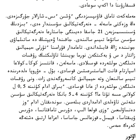
قىسقارۋىنا دا اكەپ سوعادى.
مەملەكەت تاماق قاۋىپسىزدىگى ءۇشىن ءىس-شارالار جۇرگىزەدى.
ەڭ وزەكتى ماسەلە - ەنەرگەتيكالىق سۋسىندار ەدى، ءبىزدىڭ
ۇسىنىسىمىزبەن 21 جاسقا دەيىنگى جاستارعا ەنەرگەتيكالىق
سۋسىن ساتۋعا تىيىم سالىندى. جاقىندا ۆەيپتىڭ دە ساتىلماۋى
جونىندە زاڭ قابىلداندى. تاعامدار قۇرامىنا ءتۇرلى حيميالىق
زاتتار د س ۇ بەكىتكەن نورما بويىنشا تاۋلىكتىك رۇقسات
ەتىلگەن مولشەردە قوسىلادى. ماسەلەن، قانتسىز كوكا-كولاعا
اسپارتام قانت الماستىرعىشىن قوسادى، بۇل - ەۋروپا ەلدەرىندە
تىيىم سالىنعان وتە حيميالىق كانسەروگەندى زات. ونى رۇقسات
ەتىلگەن مولشەردە از عانا قوسادى. ءبىراق ادام كۇنىنە 0,5 ل
كولانى مىسە تۇتا ما؟ كۇنىنە 4-5 بانكا ەنەرگەتيكالىق سۋسىن
ىشەتىن تاۋەلدى ادامداردى بىلەمىن. سوندىقتان ادام ءوز
دەنساۋلىعىن ءوزى قولعا الىپ، دۇرىس تاماقتانسا، دۇرىس
ۇيىقتاسا، قيمىل-قوزعالىس جاساسا، اعزاعا ارتىق ەشتەڭە
كەرەك ەمەس.
اۆتور