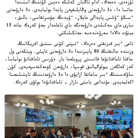
تۇزەدى. دەمەك، ادام تاڭنان كەشكە دەيىن كۇننىڭ استىندا
جاتسا دا، د3 دارۋمەنى وڭايلىقپەن پايدا بولمايدى. د3 دارۋمەنى
ءسىڭۋ ءۇشىن پايدالى مايلار، ءۇيدىڭ جۇمىرتقاسى، بالىق،
سارى ماي سەكىلدى دارۋمەنگە باي تاعامدار جەۋ كەرەك جانە 15
مينۋت دالادا سەرۋەندەسە جەتكىلىكتى.
تاعى ءبىر قىزىقتى دەرەك، ءتىپتى كۇنى ىستىق افريكانىڭ
وزىندە حالىقتىڭ 80 پايىزىندا د3 دارۋمەنى تاپشى. ويتكەنى ول
جاقتا تاماقتانۋعا قاتىستى پروبلەما بار. دۇرىس تاماقتانۋ بولماسا،
كەز كەلگەن بيولوگيالىق قوسپا، دارۋمەن كومەكتەسپەيدى. كۇن
ساۋلەسىنىڭ ءبىر ساعاتقا ازايۋى دا د3 دارۋمەنىنىڭ تاپشىلىعىنا
اكەلمەيدى. مۇنداعى باستى نازار - تاماقتانۋدا بولۋى كەرەك.