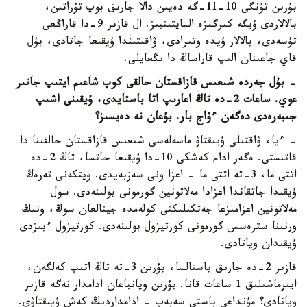
بۇرىن تۇنگى 10-11-گە دەيىن دالا جارىق بوپ تۇراتىن،
بالالاردى ۇيگە كىرگىزە المايتىنبىز. ال قازىر 9-دا قاراڭعى
تۇسەدى، بالالار ۇيدە وتىرادى، ۋاقىتىندا ۇيقىعا جاتادى، بۇل
قاي جاعىنان الىپ قاراساڭ دا ىڭعايلى.
- بۇل جەردە شىعىس قازاقستان حالقى كوپ شاعىم ايتىپ جاتىر
عوي. ساعات 2-دە تاڭ اعارىپ اتا باستايدى، ۇيقىنى اشىپ
جىبەرەدى دەگەن ءۋاج بار. بۇعان نە دەيسىز؟
- ءيا، ۋاقتىلى ۇيىقتاۋ ماسەلەسى شىعىس قازاقستان حالقىنا دا
قاتىستى. ەگەر ادام كەشكى 10-دا ۇيقىعا جاتسا، تاڭ 2-دە
اتتى ما، 3-تە اتتى ما - اعزا ونى سەزبەيدى. ويتكەنى تەرەڭ
ۇيقىدا جاتقاندا اعزادا مەلاتونين گورمونى بولىنەدى. سول
مەلاتونين اعزامىزعا جەتكىلىكتى كولەمدە جينالعان سوڭ، ونىڭ
ورنىنا سترەسس گورمونى كورتيزول بولىنەدى. كورتيزول ءبىزدى
ۇيقىدان وياتادى.
قازىر 2-دە جارىق باستالسا، بۇرىن 3-تە تاڭ اتىپ كەلگەن،
ايىرماشىلىق 1 ساعات قانا. بۇرىن ويانباعان ادامدار نەگە قازىر
ويانادى؟ مۇنداعى باستى سەبەپ - ادامداردىڭ كەش ۇيىقتاۋى.