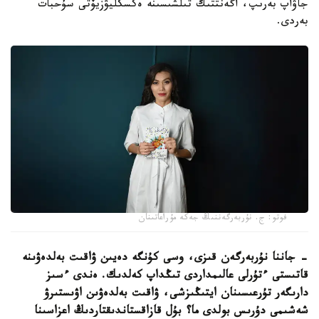
جاۋاپ بەرىپ، اگەنتتىك تىلشىسىنە ەكسكليۋزيۆتى سۇحبات
بەردى.
فوتو: ج. نۇربەرگەننىڭ جەكە مۇراعاتىنان
- جاننا نۇربەرگەن قىزى، وسى كۇنگە دەيىن ۋاقىت بەلدەۋىنە
قاتىستى ءتۇرلى عالىمداردى تىڭداپ كەلدىك. ەندى ءسىز
دارىگەر تۇرعىسىنان ايتىڭىزشى، ۋاقىت بەلدەۋىن اۋىستىرۋ
شەشىمى دۇرىس بولدى ما؟ بۇل قازاقستاندىقتاردىڭ اعزاسىنا