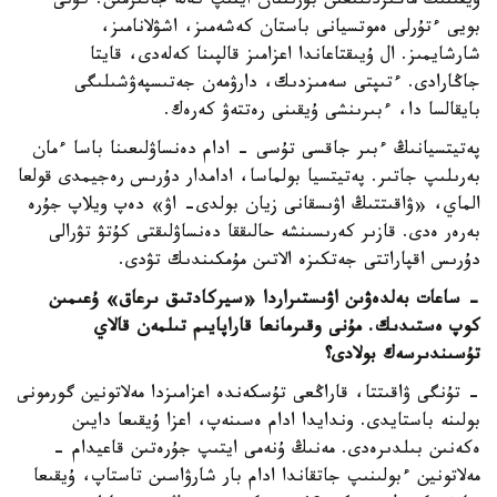
ۇيقىنىڭ ماڭىزدىلىعىن بۇرىننان ايتىپ كەلە جاتىرمىن. كۇنى
بويى ءتۇرلى ەموتسيانى باستان كەشەمىز، اشۋلانامىز،
شارشايمىز. ال ۇيىقتاعاندا اعزامىز قالپىنا كەلەدى، قايتا
جاڭارادى. ءتىپتى سەمىزدىك، دارۋمەن جەتىسپەۋشىلىگى
بايقالسا دا، ءبىرىنشى ۇيقىنى رەتتەۋ كەرەك.
پەتيتسيانىڭ ءبىر جاقسى تۇسى - ادام دەنساۋلىعىنا باسا ءمان
بەرىلىپ جاتىر. پەتيتسيا بولماسا، ادامدار دۇرىس رەجيمدى قولعا
الماي، «ۋاقىتتىڭ اۋىسقانى زيان بولدى- اۋ» دەپ ويلاپ جۇرە
بەرەر ەدى. قازىر كەرىسىنشە حالىققا دەنساۋلىقتى كۇتۋ تۋرالى
دۇرىس اقپاراتتى جەتكىزە الاتىن مۇمكىندىك تۋدى.
- ساعات بەلدەۋىن اۋىستىراردا «سيركادتىق ىرعاق» ۇعىمىن
كوپ ەستىدىك. مۇنى وقىرمانعا قاراپايىم تىلمەن قالاي
تۇسىندىرسەك بولادى؟
- تۇنگى ۋاقىتتا، قاراڭعى تۇسكەندە اعزامىزدا مەلاتونين گورمونى
بولىنە باستايدى. وندايدا ادام ەسىنەپ، اعزا ۇيقىعا دايىن
ەكەنىن بىلدىرەدى. مەنىڭ ۇنەمى ايتىپ جۇرەتىن قاعيدام -
مەلاتونين ءبولىنىپ جاتقاندا ادام بار شارۋاسىن تاستاپ، ۇيقىعا