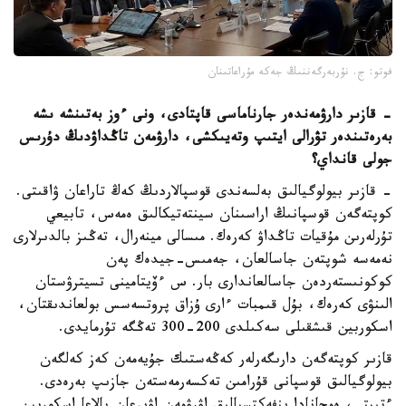
فوتو: ج. نۇربەرگەننىڭ جەكە مۇراعاتىنان
- قازىر دارۋمەندەر جارناماسى قاپتادى، ونى ءوز بەتىنشە ىشە
بەرەتىندەر تۋرالى ايتىپ وتەيىكشى، دارۋمەن تاڭداۋدىڭ دۇرىس
جولى قانداي؟
- قازىر بيولوگيالىق بەلسەندى قوسپالاردىڭ كەڭ تاراعان ۋاقىتى.
كوپتەگەن قوسپانىڭ اراسىنان سينتەتيكالىق ەمەس، تابيعي
تۇرلەرىن مۇقيات تاڭداۋ كەرەك. مىسالى مينەرال، تەڭىز بالدىرلارى
نەمەسە شوپتەن جاسالعان، جەمىس-جيدەك پەن
كوكونىستەردەن جاسالعاندارى بار. س ءۆيتامينى تسيترۋستان
الىنۋى كەرەك، بۇل قىمبات ءارى ۇزاق پروتسەسس بولعاندىقتان،
اسكوربين قىشقىلى سەكىلدى 200-300 تەڭگە تۇرمايدى.
قازىر كوپتەگەن دارىگەرلەر كەڭەستىك جۇيەمەن كەز كەلگەن
بيولوگيالىق قوسپانى قۇرامىن تەكسەرمەستەن جازىپ بەرەدى.