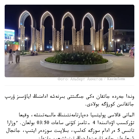
Фото: Альберт Ахметов / Kazinform
وندا جەردە جاتقان ەكى جىگىتتى بىرنەشە ادامنىڭ اياۋسىز ۇرىپ
جاتقانىن كورۋگە بولادى.
الماتى قالاسى پوليتسيا دەپارتامەنتىنىڭ مالىمەتىنشە، وقيعا
تۇركسىب اۋدانىندا 4 -تامىز كۇنى ساعات 03:50 بولعان. ءوزارا
تانىس 5 ەر ادام سوزگە كەلىپ، بىلاپىت سوزدەر ايتىپ، جانجال