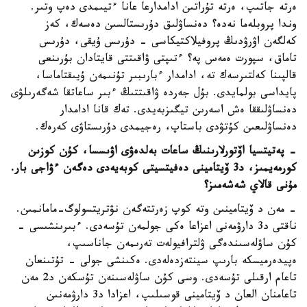
ەرتە جاتىپ، ەرتە تۇراتىن ادامدارعا عانا ءتيىمدى دەپ وتىر.
وندا پروبلەما نەدە؟ دەنساۋلىق دۇرىستالسىن دەسەك، كەز
كەلگەن اۋرۋدىڭ پروفيلاكتيكاسى - دۇرىس ۇيقى، دۇرىس
تاماق، سپورت ەمەس پە؟ ءتىپتى ۋاقىتتى قايتادان بۇرىنعى
قالپىنا كەلتىرسەك تە، ادامدار ءبارىبىر تۇنىمەن ۇيىقتاماسا،
پايداسى بولمايدى. بۇل جەردە ۋاقىتتىڭ ءبىر ساعاتقا شەگەرىلۋى
دەنساۋلىققا ەش اسەرىن تيگىزبەيدى. تەك قانا ادامدار
دەنساۋلىعىن كۇتۋدى باستاپ، رەجيمدى دۇرىستاۋى كەرەك.
- پەتيتسيا اۆتورلارىنىڭ ساعات بەلدەۋى اۋىسسا، كۇن كوزىن
كورمەيمىز، د3 ۆيتامينى دەفيتسيتى كوبەيەدى دەگەن ءۋاجى بار.
مۇنى قالاي شەشەمىز؟
- مەن د ۆيتامينىن وتە كوپ زەرتتەگەن نۋتريتسولوگ-مامانمىن.
ناقتى د3 دارۋمەنى اعزاعا ەكى جولمەن تۇسەدى. ءبىرىنشىسى -
كۇن ساۋلەسىندەگى ۋلترافيولەت تەرىمەن جاناسىپ،
ەپيدەرميسكە بارىپ سينتەزدەلەدى. ەكىنشى جولى - تۇتىنعان
تاعام ارقىلى تۇسەدى. وسى كۇن ساۋلەسىنەن تۇسكەن د2 مەن
تاعامنان العان د ۆيتامينى قوسىلىپ، اعزادا د3 دارۋمەنىن