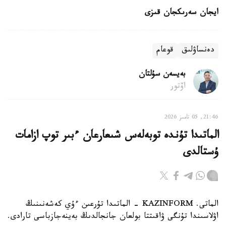
ايجان سەرىكجان قىزى
دەنساۋلىق
قوعام
بەيسەن سۇلتان
اۆتور
21:46, 05 تامىز 2026
الماتىدا تۇندە توبەلەس شىعارعان ءبىر توپ ازامات
ۇستالدى
الماتى. KAZINFORM - الماتىدا تۇرعىن ءۇي كەشەنىنىڭ
اۋلاسىندا تۇنگى ۋاقىتتا بولعان جانجالدىڭ بەينەجازباسى تارادى.