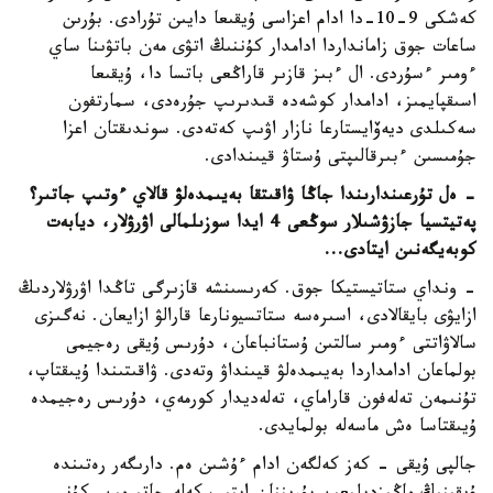
كەشكى 9-10-دا ادام اعزاسى ۇيقىعا دايىن تۇرادى. بۇرىن
ساعات جوق زامانداردا ادامدار كۇننىڭ اتۋى مەن باتۋىنا ساي
ءومىر ءسۇردى. ال ءبىز قازىر قاراڭعى باتسا دا، ۇيقىعا
اسىقپايمىز، ادامدار كوشەدە قىدىرىپ جۇرەدى، سمارتفون
سەكىلدى ديەۆايستارعا نازار اۋىپ كەتەدى. سوندىقتان اعزا
جۇمىسىن ءبىرقالىپتى ۇستاۋ قيىندادى.
- ەل تۇرعىندارىندا جاڭا ۋاقىتقا بەيىمدەلۋ قالاي ءوتىپ جاتىر؟
پەتيتسيا جازۋشىلار سوڭعى 4 ايدا سوزىلمالى اۋرۋلار، ديابەت
كوبەيگەنىن ايتادى...
- ونداي ستاتيستيكا جوق. كەرىسىنشە قازىرگى تاڭدا اۋرۋلاردىڭ
ازايۋى بايقالادى، اسىرەسە ستاتسيونارعا قارالۋ ازايعان. نەگىزى
سالاۋاتتى ءومىر سالتىن ۇستانباعان، دۇرىس ۇيقى رەجيمى
بولماعان ادامداردا بەيىمدەلۋ قيىنداۋ وتەدى. ۋاقىتىندا ۇيىقتاپ،
تۇنىمەن تەلەفون قاراماي، تەلەديدار كورمەي، دۇرىس رەجيمدە
ۇيىقتاسا ەش ماسەلە بولمايدى.
جالپى ۇيقى - كەز كەلگەن ادام ءۇشىن ەم. دارىگەر رەتىندە