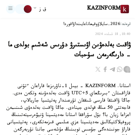
KAZINFORM
ق ز
ترەند:
2026-سايلاۋ
وقيعا
تاعايىنداۋ
اقوردا
18:40, 18 شىلدە 2024
ۋاقىت بەلدەۋىن اۋىستىرۋ دۇرىس شەشىم بولدى ما
- دارىگەرمەن سۇحبات
استانا. KAZINFORM - بيىل 1-ناۋرىزعا قاراعان ءتۇنى
قازاقستان ءبىرىڭعاي UTC+5 ۋاقىت بەلدەۋىنە وتكەن ەدى.
جاڭا ۋاقىتقا قارسى شىققان تۇرعىندار پەتيتسيا جاريالاپ،
قاجەتتى 50 مىڭ قولدى جينادى. جاڭا ۋاقىت بەلدەۋى شىنىمەن
اعزاعا زيان با؟ بۇل سۇراققا استانا مەديتسينا ۋنيۆەرسيتەتىنىڭ
پروفيلاكتيكالىق مەديتسينا عزي عىلىمي قىزمەتكەرى، پەتيتسيانى
قاراۋ جونىندەگى جۇمىس توبىنىڭ مۇشەسى جاننا نۇربەرگەن