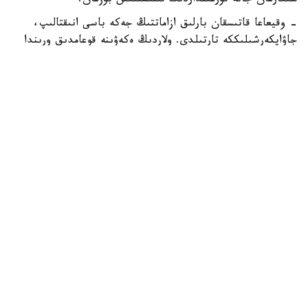
شىعارعان جانە تۇرعىنداردىڭ تىنىشتىعىن بۇزعان.
- وقيعاعا قاتىسقان بارلىق ازاماتتىڭ جەكە باسى انىقتالىپ،
جاۋاپكەرشىلىككە تارتىلدى. ولاردىڭ ەكەۋىنە قوعامدىق ورىندا
ماس كۇيىندە جۇرگەنى ءۇشىن اكىمشىلىك ايىپپۇل سالىندى.
سونىمەن قاتار، بەس ازاماتتىڭ بارلىعىنا قاتىستى ۇساق
بۇزاقىلىق دەرەگى بويىنشا اكىمشىلىك ماتەريالدار جيناقتالىپ،
پروتسەسسۋالدىق شەشىم قابىلداۋ ءۇشىن سوتقا جولداندى، -
دەپ حابارلادى دەپارتامەنتتەن.
ەسكە سالايىق، بۇعان دەيىن الماتى مەتروسىندا
توبەلەسكەندەرگە ايىپپۇل سالىندى.
زاڭ جانە قۇقىق
قوعام
باقىتجول كاكەش
اۆتور