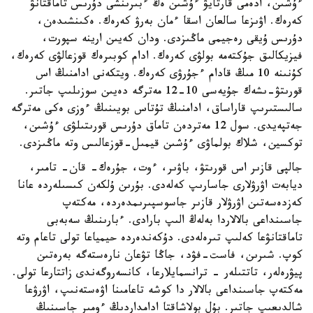
ءۇشىن، ادەمى قارتايۋ ءۇشىن ەڭ ءبىرىنشى دۇرىس تاماقتانۋ
كەرەك. اۋىزعا سالعان اسقا ءمان بەرۋ كەرەك. ەكىنشىدەن،
دۇرىس ۇيقى رەجيمى ماڭىزدى. ودان كەيىن ارينە سپورت،
فيزيكالىق جۇكتەمە بولۋى كەرەك. ادام كوبىرەك قوزعالۋى كەرەك،
كۇنىنە 10 مىڭ قادام ءجۇرۋى كەرەك. ويتكەنى ادامنىڭ اس
قورىتۋ-ىشەك جۇيەسى 10-12 مەترگە دەيىن سوزىلىپ جاتىر.
سالىستىرىپ قاراساق، ادامنىڭ تۇتاس بويىنىڭ ءوزى ەكى مەترگە
جەتپەيدى. سول 12 مەتردەن تاماق دۇرىس قورىتىلۋى ءۇشىن،
توكسين، شلاك بولماۋى ءۇشىن قيمىل-قوزعالىس وتە ماڭىزدى.
جالپى قازىر اس قورىتۋ، باۋىر، ءوت، جۇرەك- قان- تامىر،
ديابەت اۋرۋلارى جاسارىپ كەلەدى. بۇرىن ۇلكەن كىسىلەردە عانا
كەزدەسەتىن اۋرۋلار قازىر جاسوسپىرىمدەردە، مەكتەپ
جاسىنداعى بالالاردا بەلەڭ الىپ بارادى. ءبارىنىڭ سەبەبى
تاماقتانۋعا كەلىپ تىرەلەدى. دۇكەندەردە حيمياعا تولى تاعام وتە
كوپ. شىرىن، فاست-فۋد، جاڭا تۋعان نارەستەگە بەرەتىن
پيۋرەلەر، تاتتىلەر - ترانسمايلارعا، كانسەروگەندى زاتتارعا تولى.
مەكتەپ جاسىنداعى بالالار دا كوشە تاعامىنا اۋەستەنىپ، اۋرۋعا
شالدىعىپ جاتىر. بۇل بولاشاقتا ادامداردىڭ ءومىر جاسىنىڭ