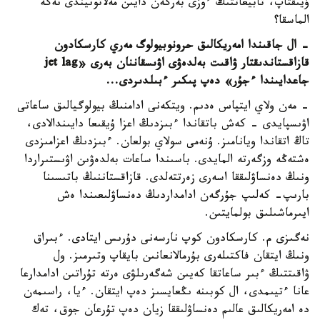
ۇيىقتاپ، تابيعاتتىڭ ءوزى بەرگەن دايىن مەلاتونيندى نەگە
الماسقا؟
- ال جاقىندا امەريكالىق حرونوبيولوگ مەري كارسكادون
قازاقستاندىقتار ۋاقىت بەلدەۋى اۋىسقاننان بەرى «jet lag
جاعدايىندا ءجۇر» دەپ پىكىر ءبىلدىردى...
- مەن ولاي ايتپاس ەدىم. ويتكەنى ادامنىڭ بيولوگيالىق ساعاتى
اۋىسپايدى - كەش باتقاندا ءبىزدىڭ اعزا ۇيقىعا دايىندالادى،
تاڭ اتقاندا ويانامىز. ۇنەمى سولاي بولعان. ءبىزدىڭ اعزامىزدى
ەشتەڭە وزگەرتە المايدى. باسىندا ساعات بەلدەۋىن اۋىستىراردا
ونىڭ دەنساۋلىققا اسەرى زەرتتەلدى. قازاقستاننىڭ باتىسىنا
بارىپ- كەلىپ جۇرگەن ادامداردىڭ دەنساۋلىعىندا ەش
ايىرماشىلىق بولمايتىن.
نەگىزى م. كارسكادون كوپ نارسەنى دۇرىس ايتادى. ءبىراق
ونىڭ ايتقان فاكتىلەرى بۇرمالانعانىن بايقاپ وتىرمىز. ول
ۋاقىتتىڭ ءبىر ساعاتقا كەيىن شەگەرىلۋى ەرتە تۇراتىن ادامدارعا
عانا ءتيىمدى، ال كوبىنە ىڭعايسىز دەپ ايتقان. ءيا، راسىمەن
دە امەريكالىق عالىم دەنساۋلىققا زيان دەپ تۇرعان جوق، تەك