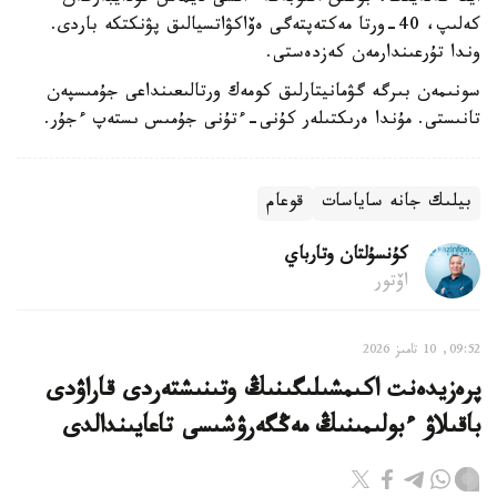
كەلىپ، 40-ورتا مەكتەپتەگى ەۆاكۋاتسيالىق پۋنكتكە باردى.
وندا تۇرعىندارمەن كەزدەستى.
سونىمەن بىرگە گۋمانيتارلىق كومەك ورتالىعىنداعى جۇمىسپەن
تانىستى. مۇندا ەرىكتىلەر كۇنى-ءتۇنى جۇمىس ىستەپ ءجۇر.
بيلىك جانە ساياسات
قوعام
كۇنسۇلتان وتارباي
اۆتور
09:52, 10 تامىز 2026
پرەزيدەنت اكىمشىلىگىنىڭ وتىنىشتەردى قاراۋدى
باقىلاۋ ءبولىمىنىڭ مەڭگەرۋشىسى تاعايىندالدى