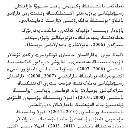
مەملەكەت باسشىسىنىڭ وكىمىمەن باقىت ەسىموۆا قازاقستان
رەسپۋبليكاسى پرەزيدەنتى اكىمشىلىگىنىڭ وتىنىشتەردى قاراۋدى
باقىلاۋ ءبولىمىنىڭ مەڭگەرۋشىسى لاۋازىمىنا تاعايىندالدى.
پاۆلودار وبلىسىندا دۇنيەگە كەلگەن. سانكت-پەتەربۋرگ
مەملەكەتتىك ينجەنەرلىك-ەكونوميكالىق ۋنيۆەرسيتەتىن
بىتىرگەن (2006، «بولاشاق» باعدارلاماسى بويىنشا).
ەڭبەك جولى: «قازاقستان جاستارى كونگرەسى» زاڭدى تۇلعالار
قاۋىمداستىعىنىڭ مەنەدجەرى، اتقارۋشى ديرەكتور كەڭسەسىنىڭ
باسشىسى (2006-2007)؛ «ساۋدا ساياساتىن دامىتۋ ورتالىعى»
اكتسيونەرلىك قوعامىنىڭ ساراپشىسى (2007-2008)؛ قازاقستان
رەسپۋبليكاسى مەملەكەتتىك قىزمەت ىستەرى اگەنتتىگىنىڭ
ستراتەگيالىق جوسپارلاۋ جانە قوعاممەن بايلانىس ءبولىمىنىڭ
باسشىسى (2008-2010)؛ اقمولا وبلىسىنىڭ جۇمىسپەن قامتۋدى
ۇيلەستىرۋ جانە الەۋمەتتىك باعدارلامالار دەپارتامەنتى
باسشىسىنىڭ ورىنباسارى (2010-2011)؛ اقمولا وبلىسىنىڭ
جۇمىسپەن قامتۋدى ۇيلەستىرۋ جانە الەۋمەتتىك باعدارلامالار
دەپارتامەنتىنىڭ باسشىسى (2011-2013)؛ اقمولا وبلىسى اكىمى