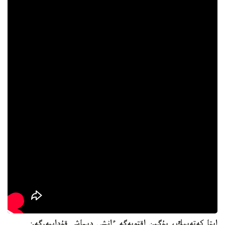
ايتا كەتەيىك، بۇگىن اقتوبەگە ءانشى ديماش قۇدايبەرگەن