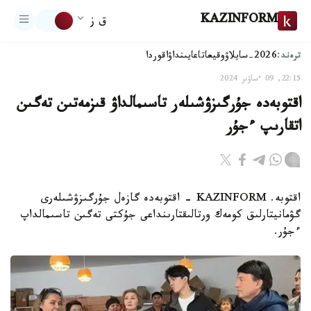
KAZINFORM
ق ز
ترەند:
2026-سايلاۋ
وقيعا
تاعايىنداۋ
اقوردا
22:15, 09 ءساۋىر 2024
اقتوبەدە جۇرگىزۋشىلەر تاسىمالداۋ قىزمەتىن تەگىن
اتقارىپ ءجۇر
اقتوبە. KAZINFORM - اقتوبەدە گازەل جۇرگىزۋشىلەرى
گۋمانيتارلىق كومەك ورتالىقتارىنداعى جۇكتى تەگىن تاسىمالداپ
ءجۇر.