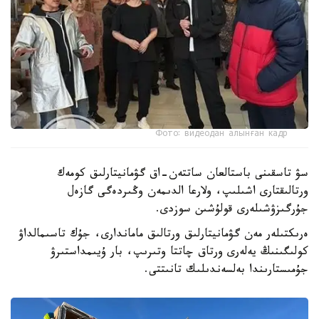
Фото: видеодан алынған кадр
سۋ تاسقىنى باستالعان ساتتەن-اق گۋمانيتارلىق كومەك
ورتالىقتارى اشىلىپ، ولارعا الدىمەن وڭىردەگى گازەل
جۇرگىزۋشىلەرى قولۇشىن سوزدى.
ەرىكتىلەر مەن گۋمانيتارلىق ورتالىق ماماندارى، جۇك تاسىمالداۋ
كولىگىنىڭ يەلەرى ورتاق چاتتا وتىرىپ، بار ۇيىمداستىرۋ
جۇمىستارىندا بەلسەندىلىك تانىتتى.