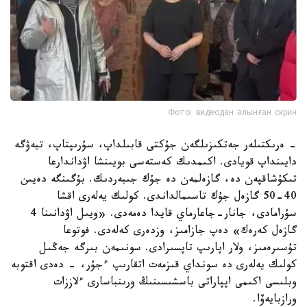
Фото: видеодан алынған скрин
- ەرىكتىلەر جەتكىزىلگەن جۇكتى قابىلداپ، سۇرىپتاپ، تيەۋگە
دايىنداپ قويادى. اكىمدىك كەستەسى بويىنشا اۋداندارعا
تىكۇشاقپەن دە، گازەلمەن دە جۇك جىبەردىك. بۇگىنگە دەيىن
40-50 گازەل جۇك تاسىمالداندى. كولىك يەلەرى اقشا
سۇرامادى، جانار-جاعارماي قايدا دەمەدى. «ويىل اۋدانىنا 4
گازەل كەرەك» دەپ جازامىز، وزدەرى كەلەدى. فوتوعا
تۇسىرەمىز، ولار اپارىپ تاپسىرادى. سونىمەن بىرگە جەڭىل
كولىك يەلەرى دە سونداي قىزمەت اتقارىپ ءجۇر، - دەدى اقتوبە
وبلىسى اكىمى اپپاراتى باسشىسىنىڭ ورىنباسارى ءلاززات
ورازبايەۆا.