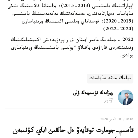
اپپاراتىنىڭ باسشىسى (2013-2015)؛ «استانا قالاسىنىڭ ىشكى
ساياسات دەپارتامەنتى» مەملەكەتتىك مەكەمەسىنىڭ باسشىسى
(2015-2020)؛ قوستاناي وبلىسى اكىمىنىڭ ورىنباسارى
(2020-2022).
2022 -جىلدىڭ مامىر ايىنان ق ر پرەزيدەنتى اكىمشىلىگىنىڭ
وتىنىشتەردى قاراۋدى باقىلاۋ ءبولىمى باسشىسىنىڭ ورىنباسارى
بولدى.
بيلىك جانە ساياسات
ريزابەك نۇسىپبەك ۇلى
اۆتور
08:16, 10 تامىز 2026
قاسىم-جومارت توقايەۆ ەل حالقىن اباي كۇنىمەن