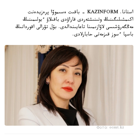
استانا. KAZINFORM - باقىت ەسىموۆا پرەزيدەنت
اكىمشىلىگىنىڭ وتىنىشتەردى قاراۋدى باقىلاۋ ءبولىمىنىڭ
مەڭگەرۋشىسى لاۋازىمىنا تاعايىندالدى. بۇل تۋرالى اقوردانىڭ
باسپا ءسوز قىزمەتى حابارلادى.
Фото: ocsnt.kz