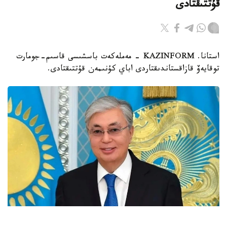
قۇتتىقتادى
استانا. KAZINFORM - مەملەكەت باسشىسى قاسىم-جومارت
توقايەۆ قازاقستاندىقتاردى اباي كۇنىمەن قۇتتىقتادى.
فوتو: اقوردا