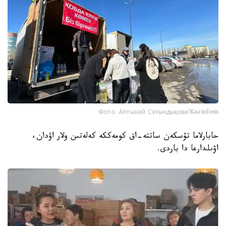
Фото: Алтынай Сағындықова/Kazinform
حابارلاما تۇسكەن ساتتە-اق كومەككە كەلەتىن ولار اۋدان،
اۋىلدارعا دا باردى.