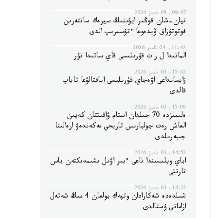
09:07, 05 تامىز 2026
تيان-شان قوڭىر ايۋىنىڭ سيرەك ساتتەرىن
فوتوتۇزاق ۆيدەوعا ءتۇسىرىپ الدى
11:42, 04 تامىز 2026
الماتىدا ل ر ت قۇرىلىسى قاي ساتىدا تۇر
15:42, 03 تامىز 2026
زايسانداعى اۋەجاي قۇرىلىسى اياقتالۋعا تاياپ
قالدى
15:06, 03 تامىز 2026
ەلىمىزدە 70 جىلدان استام ۋاقىتتان كەيىن
العاش رەت جولبارىس تاريحي مەكەندەۋ ارەالىنا
جىبەرىلدى
14:52, 03 تامىز 2026
اباي وبلىسىندا تاعى ءبىر اۋىل ىشىمدىكتەن باس
تارتتى
14:23, 03 تامىز 2026
شىلدەدە شەكارادان وتپەك بولعان 4 مىڭ شەتەل
ازاماتى ۇستالدى