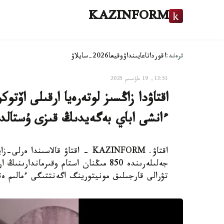
KAZINFORM
ترەند:
اقوردا
تاعايىنداۋ
وقيعا
2026-سايلاۋ
13:51, 19 ماۋسىم 2025
اقتاۋدا زاڭسىز لوتەرەيا ارقىلى اۆت
ءانشى اباي بەگەيدىڭ قىزى ۇستالد
جەلىلەرىندە 850 مىڭنان استام وقىرمان
تۋرالى قارجىلىق مونيتورينگ اگەنتتىگى ءمالىم ە