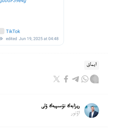
ايماق
ريزابەك نۇسىپبەك ۇلى
اۆتور