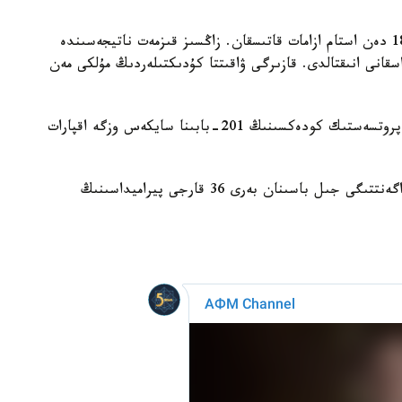
تەرگەۋ مالىمەتتەرىنە سايكەس، بۇل لوتەرەيالارعا 1800 دەن استام ازامات قاتىسقان. زاڭسىز قىزمەت ناتيجەسىندە
 ميلليون تەڭگەدەن اسقانى انىقتالدى. قازىرگى ۋاقىتتا كۇدىكتىلەردىڭ مۇلكى مەن
سوتقا دەيىنگى تەرگەۋ جالعاسۋدا. ق ر قىلمىستىق- پروتسەستىك كودەكسىنىڭ 201-بابىنا سايكەس وزگە اقپارات
بۇعان دەيىن حابارلانعانداي، قارجىلىق مونيتورينگ اگەنتتىگى جىل باسىنان بەرى 36 قارجى پيراميداسىنىڭ