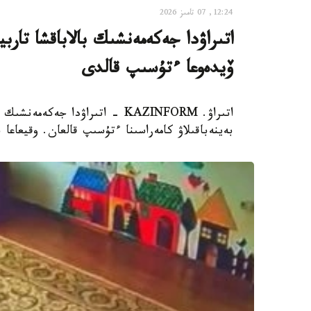
12:24, 07 تامىز 2026
اتىراۋدا جەكەمەنشىك بالاباقشا تار
ۆيدەوعا ءتۇسىپ قالدى
اتىراۋ. KAZINFORM - اتىراۋدا 
بەينەباقىلاۋ كامەراسىنا ءتۇسىپ قالعان. وقيعاعا