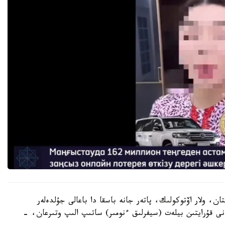
تان، ولار اۆتوكولىك، پاتەر جانە باسقا دا باعالى جۇلدەلەر
قاتىسۋشىلار قۇنى 500 دەن 50000 تەڭگەنى قۇرايتىن بيلەت (سيفرلىق ءنومىر) ساتىپ الىپ وتىرعان، -