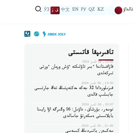
الداۋ
KZ
QZ
РУ
EN
中文
ق ز
ЎЗ
تاقىرىپقا قاتىستى
13:06, 08 تامىز 2026
قازاقستاندا ءبىر تاۋلىكتە ءۇش ورمان ءورتى
تىركەلدى
14:56, 06 تامىز 2026
قىزىلوردادا 32 جەكە مەكتەپتىڭ تەڭ جارتىسى
جابىلىپ قالدى
10:07, 06 تامىز 2026
نوسەر، بۇرشاق، داۋىل: 16 وڭىرگە اۋا رايىنا
بايلانىستى ەسكەرتۋ جاسالدى
11:40, 05 تامىز 2026
سەكسەن باتىردىڭ كىسەسى