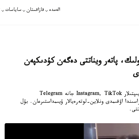
الەمدە
قازاقستان
ساياسات
ت
وكولىك، پاتەر ويناتتى دەگەن كۇدىكپەن
ى
اقتاۋ. KAZINFORM - اقتاۋ قالاسىندا ەرلى-زايىپتىلار Instagram, TikTok جانە Telegram
دارىنىڭ اراسىندا اۋقىمدى ونلاين-لوتەرەيالار ۇيىمداستىرعان. بۇل
تتى.