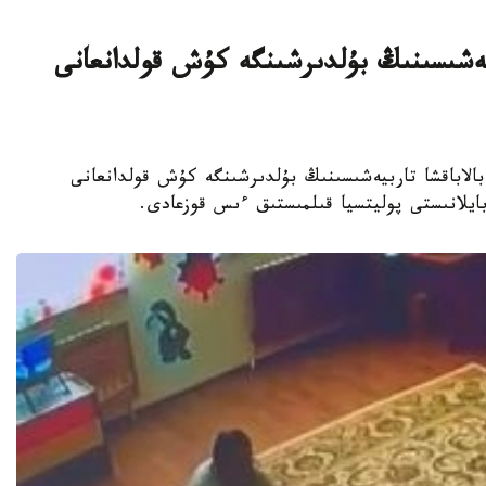
بيەشىسىنىڭ بۇلدىرشىنگە كۇش قولدانعانى
جەكەمەنشىك بالاباقشا تاربيەشىسىنىڭ بۇلدىرشىنگە كۇش قولدانعانى
 بايلانىستى پوليتسيا قىلمىستىق ءىس قوزعادى.