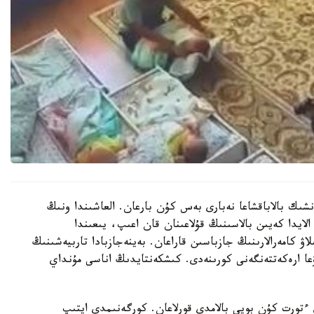
نشىك بالاباقشاعا نەبارى بەس كۇن بارعان. العاشىندا ونىڭ
الايدا كەيىن بالاسىنىڭ قۇلاعىنان قان اعىپ، يىعىندا
لاۋ كامەرالارىنىڭ جازباسىن قاراعان. بەينەجازبادا تاربيەشىنىڭ
عا ارەكەتتەنگەنى كورىنەدى. كىشكەنتايدىڭ اناسى مۇنداي
تورت كۇن بويى بالامدى قورلاعان. كورگەنىمدى ايتىپ