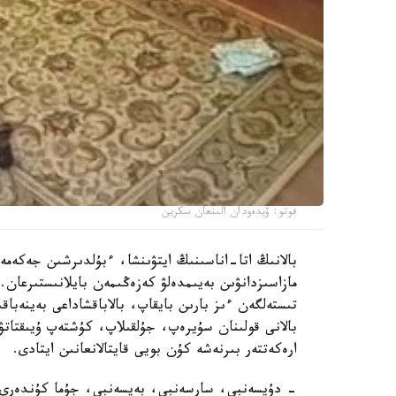
فوتو: ۆيدەودان الىنعان سكرين
بالانىڭ اتا-اناسىنىڭ ايتۋىنشا، ءبۇلدىرشىن جەكەمە
مازاسىزدانۋىن بەيىمدەلۋ كەزەڭىمەن بايلانىستىرعان. 
تىستەلگەن ءىز بارىن بايقاپ، بالاباقشاداعى بەينەباقى
بالانى قولىنان سۇيرەپ، جۇلقىلاپ، كۇشتەپ ۇيىقتاتۋ
ارەكەتتەر بىرنەشە كۇن بويى قايتالانعانىن ايتادى.
- دۇيسەنبى، سارسەنبى، بەيسەنبى، جۇما كۇندەرى ء