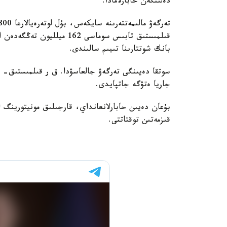
دەلىنگەن حابارلامادا.
قىلمىستىق تابىس سوماسى 162
بانك شوتتارىنا تىيىم سالىندى.
جاريا ەتۋگە جاتپايدى.
قىزمەتىن توقتاتتى.