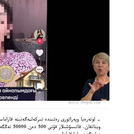
Фото: freepik.com
- لوتەرەيا وپەراتورى رەتىندە تىركەلمەگەنىنە قاراماس
ويناتقان. 