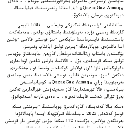
ساپاسىن ارتتىراتىن ماڭىزدى ينفراقۇرىلىمدىق جوبا»، - دەدى
«QazaqGaz Aimaq» ا ق استانا وندىرىستىك فيليالىنىڭ
ديرەكتورى ەرجان بالابەكوۆ.
سالتاناتتى ءراسىمنىڭ نەگىزگى وقيعاسى - قالاعا تابيعي
گازدىڭ رەسمي تۇردە بەرىلۋىنىڭ باستالۋى بولدى. «مەملەكەت
باسشىسىنىڭ تاپسىرماسىنا سايكەس ءبىز قوسشى قالاسى ءۇشىن
اسا ماڭىزدى جوبالاردىڭ ءبىرىن تولىق اياقتاپ وتىرمىز.
بۇگىننەن باستاپ ورتالىقتاندىرىلعان گازبەن جابدىقتاۋ جۇيەسى
تولىق ىسكە قوسىلدى. بۇل - قالانىڭ بارلىق شاعىن اۋداندارى
ەكولوگيالىق تازا ءارى قولايلى كوگىلدىر وتىنعا قول جەتكىزدى
دەگەن ءسوز. سونىمەن قاتار، قوسشى قالاسىنىڭ بەس جىلدىق
مەرەيتويىنا وراي «QazaqGaz Aimaq» كومپانياسىمەن
بىرلەسىپ، قالا تۇرعىندارىنا گاز ەسەپتەۋىش قۇرالدارىن تەگىن
بەرۋ تۋرالى شەشىم قابىلداندى»، - دەدى مارات احمەتجانوۆ.
ەسكە سالا كەتەيىك، گازداندىرۋ جوباسىنىڭ ءبىرىنشى ىسكە
قوسۋ كەشەنى 2025 -جىلدىڭ قىركۇيەك ايىندا پايدالانۋعا
بەرىلگەن بولاتىن. بۇگىندە 112 مىڭعا جۋىق تۇرعىنى بار قوسشى