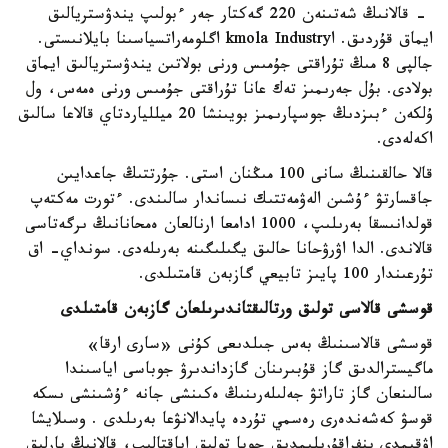
- قالانىڭ شەتىنەن 220 گەكتار جەر ءبولىپ يندۋستريالىق
ايماق قۇردىق. اkmola Industry اگلومەراتسياسىنا بايلانىستى.
جالپى 8 مىڭ تۇراقتى جۇمىس ورنى بولاتىن يندۋستريالىق ايماق
بولادى. بۇل جەرىمىز تەك عانا تۇراقتى جۇمىس ورنى ەمەس، ول
ۇلكەن ءبىزدىڭ جوسپارىمىز بويىنشا 20 ميللياردتاي قالاعا سالىق
اكەلەدى.
قالا حالقىنىڭ سانى 100 مىڭنان استى. جۇرتتىڭ جاعدايىن
جاقسارتۋ ءۇشىن الەۋمەتتىك نىساندار سالىندى. ءتورت مەكتەپ
قولدانىسقا بەرىلىپ، 1000 ادامعا ارنالعان ەمحانانىڭ ىرگەتاسى
قالاندى. الدا اۋرۋحانا حالىق يگىلىگىنە بەرىلەدى. سونداي- اق
تۇرعىندار 100 پايىز تابيعي گازبەن قامتىلدى.
قوسشى قالاسى تولىق ورتالىقتاندىرىلعان گازبەن قامتىلدى
قوسشى قالاسىنىڭ بەس جىلدىعى كۇنى «سارى ارقا»
ماگيسترالدىق گاز قۇبىرىنان گازداندىرۋ جوباسى اياسىندا
سالىنعان گاز تاراتۋ جەلىلەرىنىڭ ەكىنشى جانە ءۇشىنشى ىسكە
قوسۋ كەشەندەرى رەسمي تۇردە پايدالانۋعا بەرىلدى . وسىلايشا
اۋقىمدى ينفراقۇرىلىمدىق جوبا تولىق اياقتالىپ، قالانىڭ بارلىق