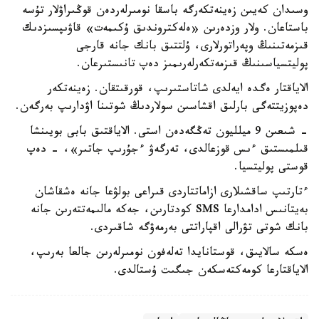
وسىدان كەيىن زەينەتكەرگە باسقا نومىرلەردەن قوڭىراۋلار تۇسە
باستاعان. ولار وزدەرىن «ەلەكتروندىق ۇكىمەت» قاۋىپسىزدىك
قىزمەتىنىڭ وپەراتورلارى، ۇلتتىق بانك جانە قارجى
پوليتسياسىنىڭ قىزمەتكەرلەرىمىز دەپ تانىستىرعان.
الاياقتار ەگدە ايەلدى شاتاستىرىپ، قورقىتقان. زەينەتكەر
دەپوزيتتەگى بارلىق اقشاسىن سولاردىڭ شوتىنا اۋدارىپ بەرگەن.
- شىعىن 9 ميلليون تەڭگەدەن استى. الاياقتىق بابى بويىنشا
قىلمىستىق ءىس قوزعالدى، تەرگەۋ ءجۇرىپ جاتىر»، - دەپ
قوستى پوليتسيا.
ءتارتىپ ساقشىلارى ازاماتتاردى قىراعى بولۋعا جانە ەشقاشان
بەيتانىس ادامدارعا SMS كودتارىن، جەكە مالىمەتتەرىن جانە
بانك شوتى تۋرالى اقپاراتتى بەرمەۋگە شاقىردى.
ەسكە سالايىق، قوستانايدا تەلەفون نومىرلەرىن جالعا بەرىپ،
الاياقتارعا كومەكتەسكەن جىگىت ۇستالدى.