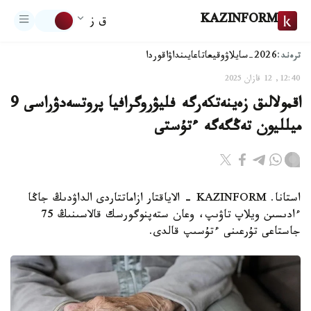
KAZINFORM
ق ز
ترەند:
2026-سايلاۋ
وقيعا
تاعايىنداۋ
اقوردا
12:40, 12 قازان 2025
اقمولالىق زەينەتكەرگە فليۋروگرافيا پروتسەدۋراسى 9
ميلليون تەڭگەگە ءتۇستى
استانا. KAZINFORM - الاياقتار ازاماتتاردى الداۋدىڭ جاڭا
ءادىسىن ويلاپ تاۋىپ، وعان ستەپنوگورسك قالاسىنىڭ 75
جاستاعى تۇرعىنى ءتۇسىپ قالدى.