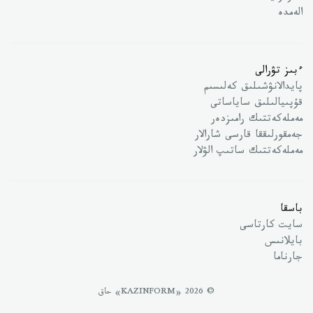
الەمدە
ءبىز تۋرالى
پايدالانۋشىلىق كەلىسىم
قۇپىيالىلىق ساياساتى
مەملەكەتتىك رامىزدەر
جەمقورلىققا قارسى شارالار
مەملەكەتتىك ساتىپ الۋلار
باسقا
سايت كارتاسى
بايلانىس
جارناما
© 2026 «KAZINFORM» حاق