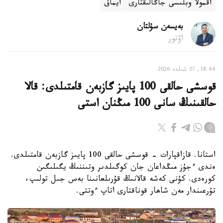
اقمولا ​​وبلىسى جاڭالىقتارى
ايماق
بەيسەن سۇلتان
اۆتور
18:44, 27 شىلدە 2026
قوسشى حالقى 100 پايىز گازبەن قامتىلدى: قالا
حالقىنىڭ سانى 100 مىڭنان استى
استانا. قازاقپارات - قوسشى حالقى 100 پايىز گازبەن قامتىلدى.
ەندى ءجۇز مىڭداعان جان كوگىلدىر وتىننىڭ يگىلىگىن
كورەدى. كۇنى كەشە قالانىڭ قۇرىلعانىنا بەس جىل تولىپ،
تۇرعىندار مەن شاھار قوناقتارى اتاپ ءوتتى.