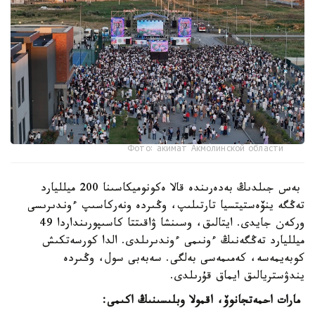
Фото: акимат Акмолинской области
بەس جىلدىڭ بەدەرىندە قالا ەكونوميكاسىنا 200 ميلليارد
تەڭگە ينۆەستيتسيا تارتىلىپ، وڭىردە ونەركاسىپ ءوندىرىسى
وركەن جايدى. ايتالىق، وسىنشا ۋاقىتتا كاسىپورىنداردا 49
ميلليارد تەڭگەنىڭ ءونىمى ءوندىرىلدى. الدا كورسەتكىش
كوبەيمەسە، كەمىمەسى بەلگى. سەبەبى سول، وڭىردە
يندۋستريالىق ايماق قۇرىلدى.
مارات احمەتجانوۆ، اقمولا وبلىسىنىڭ اكىمى: