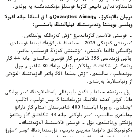
شاعىناۋداندارى تابيعي گازعا قوسىلۋ مۇمكىندىگىنە يە بولدى.
ەرجان بالابەكوۆ، «QazaqGaz Aimaq» ا ق استانا جانە اقمولا
وبلىسى بويىنشا وندىرىستىك فيليالىنىڭ باسشىسى:
- قوسشى قالاسىن گازداندىرۋ ءۇش كەزەڭگە بولىنگەن.
ءبىرىنشى كەزەڭى 2025 -جىلدىڭ قىركۇيەك ايىندا قوسىلدى.
بۇگىنگى تاڭدا ەكىنشى، ءۇشىنشى كەزەڭ قوسىلىپ جاتىر.
جالپى ۇزىندىعى 356 شاقىرىم گاز قۇبىرى سالىندى جانە 44 گاز
رەتتەگىش شكافتىك پولكالار. بۇدان بولەك 80 شاقىرىم جول
جوندەلىپ، سالىندى. ءۇش جىلدا 551 پاتەر الەۋمەتتىك الەۋەتى
از وتباسىلارعا بەرىلدى.
بۇل بىرنەشە جىلدا بىتكەن بايىرقالى باستامالاردىڭ ءبىر بولىگى
عانا. كۇنى كەشە قالانىڭ قۇرىلعانىنا 5 جىل تولىپ، اتالىپ
ءوتىلدى. «جوبا اياسىندا 400 شاقىرىمنان استام گاز تاراتۋ
جەلىلەرى سالىنىپ، ءبىر بلوكتى جانە 43 شكافتىق گاز رەتتەۋ
پۋنكتى ورناتىلدى. بۇل - قوسشى قالاسىنىڭ الەۋمەتتىك-
ەكونوميكالىق دامۋىنا سەرپىن بەرىپ، تۇرعىنداردىڭ ءومىر ءسۇرۋ