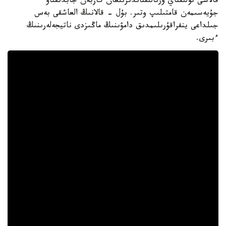
قالاسى تولىقتاي ورتالىقتاندىرىلعان گازبەن جابدىقتاۋ
جۇيەسىمەن قامتىلىپ وتىر. بۇل - قالانىڭ العاشقى بەس
جىلداعى ينفراقۇرىلىمدىق دامۋىنىڭ ماڭىزدى ناتيجەلەرىنىڭ
ءبىرى.