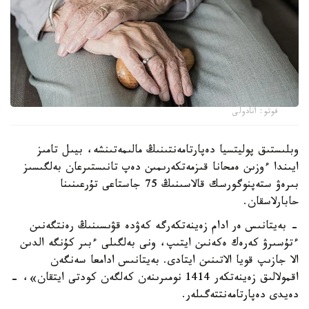
فوتو: انادولى
وبلىستىق پوليتسيا دەپارتامەنتىنىڭ مالىمەتىنشە، بيىل تامىز
ايىندا ءوزىن ەمحانا قىزمەتكەرىمىن دەپ تانىستىرعان بەلگىسىز
بىرەۋ ستەپنوگورسك قالاسىنىڭ 75 جاستاعى تۇرعىنىنا
حابارلاسقان.
- بەيتانىس ەر ادام زەينەتكەرگە كەۋدە قۋىسىنىڭ رەنتگەنىن
ءتۇسىرۋ كەرەك ەكەنىن ايتىپ، ونى بەلگىلى ءبىر كۇنگە الدىن
الا جازىپ قويا الاتىنىن ايتادى. بەيتانىس ادامعا سەنگەن
اقمولالىق زەينەتكەر 1414 نومىرىنەن كەلگەن كودتى ايتقان»، -
دەيدى دەپارتامەنتتەگىلەر.