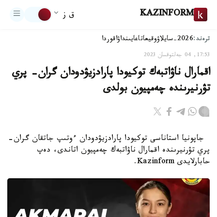
KAZINFORM
ق ز
ترەند:
2026-سايلاۋ
وقيعا
تاعايىنداۋ
اقوردا
17:53, 04 جەلتوقسان 2023
اقمارال ناۋاتبەك توكيودا پارادزيۋدودان گران- پري
تۋرنيرىندە چەمپيون بولدى
جاپونيا استاناسى توكيودا پارادزيۋدودان ءوتىپ جاتقان گران-
پري تۋرنيرىندە اقمارال ناۋاتبەك چەمپيون اتاندى، دەپ
حابارلايدى Kazinform.