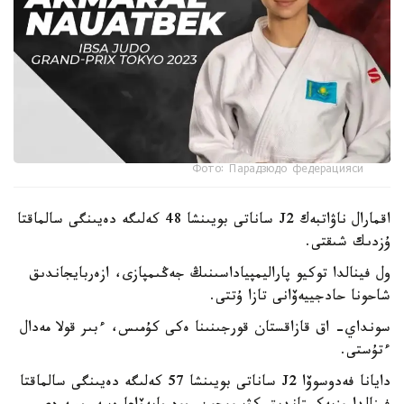
Фото: Парадзюдо федерацияси
اقمارال ناۋاتبەك J2 ساناتى بويىنشا 48 كەلىگە دەيىنگى سالماقتا
ۇزدىك شىقتى.
ول فينالدا توكيو پاراليمپياداسىنىڭ جەڭىمپازى، ازەربايجاندىق
شاحونا حادجييەۆانى تازا ۇتتى.
سونداي- اق قازاقستان قورجىنىنا ەكى كۇمىس، ءبىر قولا مەدال
ءتۇستى.
دايانا فەدوسوۆا J2 ساناتى بويىنشا 57 كەلىگە دەيىنگى سالماقتا