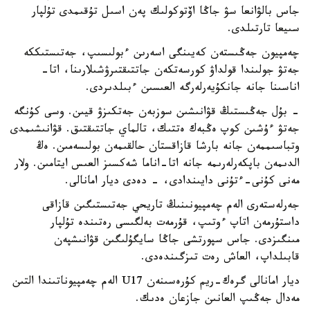
جاس بالۋانعا سۋ جاڭا اۆتوكولىك پەن اسىل تۇقىمدى تۇلپار
سىيعا تارتىلدى.
چەمپيون جەڭىستەن كەيىنگى اسەرىن ءبولىسىپ، جەتىستىككە
جەتۋ جولىندا قولداۋ كورسەتكەن جاتتىقتىرۋشىلارىنا، اتا-
اناسىنا جانە جانكۇيەرلەرگە العىسىن ءبىلدىردى.
- بۇل جەڭىستىڭ قۋانىشىن سوزبەن جەتكىزۋ قيىن. وسى كۇنگە
جەتۋ ءۇشىن كوپ ەڭبەك ەتتىك، تالماي جاتتىقتىق. قۋانىشىمدى
وتباسىممەن جانە بارشا قازاقستان حالقىمەن بولىسەمىن. ەڭ
الدىمەن باپكەرلەرىمە جانە اتا-اناما شەكسىز العىس ايتامىن. ولار
مەنى كۇنى-ءتۇنى دايىندادى، - دەدى ديار امانالى.
جەرلەستەرى الەم چەمپيونىنىڭ تاريحي جەتىستىگىن قازاقى
داستۇرمەن اتاپ ءوتىپ، قۇرمەت بەلگىسى رەتىندە تۇلپار
مىنگىزدى. جاس سپورتشى جاڭا سايگۇلىگىن قۋانىشپەن
قابىلداپ، العاش رەت تىزگىندەدى.
ديار امانالى گرەك-ريم كۇرەسىنەن U17 الەم چەمپيوناتىندا التىن
مەدال جەڭىپ العانىن جازعان ەدىك.