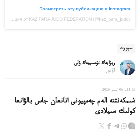
Посмотреть эту публикацию в Instagram
Публикация от KAZ PARA JUDO FEDERATION (@kaz_para_judo)
سپورت
ريزابەك نۇسىپبەك ۇلى
اۆتور
11:55, 06 تامىز 2026
شىمكەنتتە الەم چەمپيونى اتانعان جاس بالۋانعا
كولىك سىيلادى