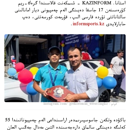
استانا. KAZINFORM - شىمكەنت قالاسىندا گرەك-ريم
كۇرەسىنەن 17 جاسقا دەيىنگى الەم چەمپيونى ديار امانالىنى
سالتاناتتى تۇردە قارسى الىپ، قۇرمەت كورسەتتى، دەپ
حابارلايدى
informsports.kz
.
فوتو: instagram.com/ grekoroman_wrestlingkz
باكۋدە وتكەن جاسوسپىرىمدەر اراسىنداعى الەم چەمپيوناتىندا 55
كەلىگە دەيىنگى سالماق دارەجەسىندە التىن مەدال جەڭىپ العان