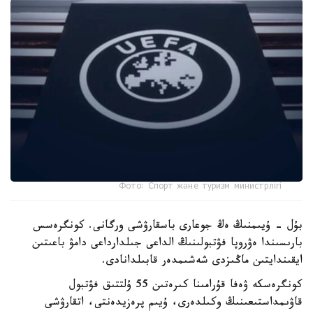
Фото: Спорт және туризм министрлігі
بۇل - ۇيىمنىڭ ەڭ جوعارى باسقارۋشى ورگانى. كونگرەسس
بارىسىندا ەۋروپا فۋتبولىنىڭ الداعى جىلدارداعى دامۋ باعىتىن
ايقىندايتىن ماڭىزدى شەشىمدەر قابىلدانادى.
كونگرەسكە ۋەفا قۇرامىنا كىرەتىن 55 ۇلتتىق فۋتبول
قاۋىمداستىعىنىڭ وكىلدەرى، ۇيىم پرەزيدەنتى، اتقارۋشى