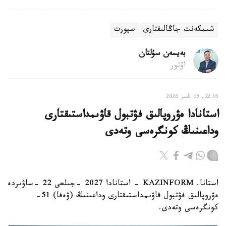
شىمكەنت جاڭالىقتارى
سپورت
بەيسەن سۇلتان
اۆتور
22:05, 05 تامىز 2026
استانادا ەۋروپالىق فۋتبول قاۋىمداستىقتارى
وداعىنىڭ كونگرەسى وتەدى
استانا. KAZINFORM - استانادا 2027 -جىلعى 22 -ساۋىردە
ەۋروپالىق فۋتبول قاۋىمداستىقتارى وداعىنىڭ (ۋەفا) 51-
كونگرەسى وتەدى.