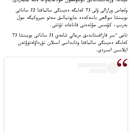
فينالدا وزبەكستاندىق كۋسومحون حودجايەۆاعا ەسە جىبەردى.
ولجاس ورازالى ۇلى 73 كەلىگە دەيىنگى سالماقتا J2 ساناتى
بويىنشا سوڭعى باسەكەدە جاپونيالىق سەتو حيروكيگە جول
بەرىپ، كۇمىس جۇلدەنى قاناعات تۇتتى.
تاعى ءبىر قازاقستاندىق ەرعالي شامەي J1 ساناتى بويىنشا 73
كەلىگە دەيىنگى سالماقتا وتانداسى اسىلان نۇرداۋلەتوۆتەن
ايلاسىن اسىردى.