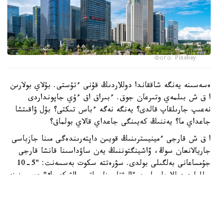
Фото: Pixabay
ەسەسىنە يەنگە شاققاندا دوللاردىڭ قۇنى ءتۇستى. بۇلاي بولارىن
ا ق ش بىلمەي وتىرعان جوق. ءبىراق اق ءۇي جاپونداردى
نەعىپ جارىلقاپ قالدى؟ يەنگە نەگە ءباس تىكتى؟ بۇل ۋاقىتشا
جاعداي ما؟ يەننىڭ كەيىنگى جاعداي قالاي بولماق؟
ا ق ش قارجى ءمينيسترىنىڭ قويىن داپتەرىندەگى مىنا جازباسى
جاريالانعان سوڭ، ۆاشينگتوننىڭ يەن ساۋداسىنا قانشا قارجى
جۇمساعانى بەلگىلى بولدى. سۋرەتتە سكوت بەسسەنت: "5-10
ميلليارد دوللارعا جاپون ۆاليۋتاسىنا ساتىپ الۋ كەرەك" دەپ وزىنە
ءتۇرتىپ قويعانى انىق كورىنەدى. Financial Times
باسىلىمىنىڭ دەرەگى بويىنشا قۇراما شتاتتار يەن ساتىپ الۋ
ءۇشىن ەۋرونى ساتقان.