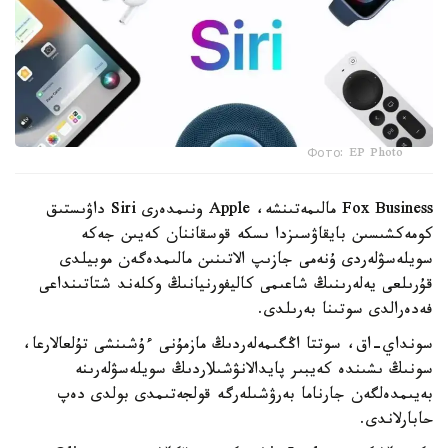
Фото: EP Photo
Fox Business مالىمەتىنشە، Apple ونىمدەرى Siri داۋىستىق
كومەكشىسىن بايقاۋسىزدا ىسكە قوسقاننان كەيىن جەكە
سويلەسۋلەردى ۇنەمى جازىپ الاتىنىن مالىمدەگەن موبيلدى
قۇرىلعى يەلەرىنىڭ شاعىمى كاليفورنيانىڭ وكلەند شتاتىنداعى
فەدەرالدى سوتىنا بەرىلدى.
سونداي-اق، سوتتا اڭگىمەلەردىڭ مازمۇنى ءۇشىنشى تۇلعالارعا،
سونىڭ ىشىندە كەيبىر پايدالانۋشىلاردىڭ سويلەسۋلەرىنە
بەيىمدەلگەن جارناما بەرۋشىلەرگە قولجەتىمدى بولدى دەپ
حابارلاندى.