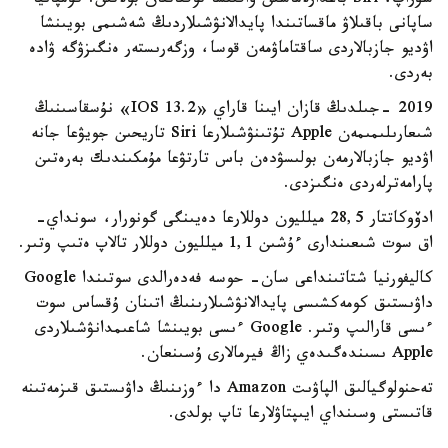
سۇراپ، Siri باعدارلاماسىن ۋاقىتشا توقتاتقان بولاتىن. كومپانيا
ساپانى باقىلاۋ ماقساتىندا پايدالانۋشىلاردىڭ شەشىمى بويىنشا
اۋديو جازبالاردى ساقتاماۋمەن قوسا، وزگەرىستەر ەنگىزۋگە ۋادە
بەردى.
2019 -جىلدىڭ قازان ايىنا قاراي «IOS 13.2» نۇسقاسىنىڭ
شىعارىلىمىمەن Apple تۇتىنۋشىلارعا Siri تاريحىن جويۋعا جانە
اۋديو جازبالارمەن بولىسۋدەن باس تارتۋعا مۇمكىندىك بەرەتىن
پارامەترلەردى ەنگىزدى.
ادۆوكاتتار 28,5 ميلليون دوللارعا دەيىنگى گونورار، سونداي-
اق سوت شىعىندارى ءۇشىن 1,1 ميلليون دوللار تالاپ ەتىپ وتىر.
كاليفورنيا شتاتىنداعى سان- حوسە فەدەرالدى سوتىندا Google
داۋىستىق كومەكشىسى پايدالانۋشىلارىنىڭ اتىنان ۇقساس سوت
ءىسى قارالىپ وتىر. Google ءىسى بويىنشا شاعىمدانۋشىلاردى
Apple ىسىندەگىدەي زاڭ فيرمالارى ۇسىنعان.
تەحنولوگيالىق الپاۋىت Amazon دا ءوزىنىڭ داۋىستىق قىزمەتىنە
قاتىستى وسىنداي ايىپتاۋلارعا تاپ بولدى.