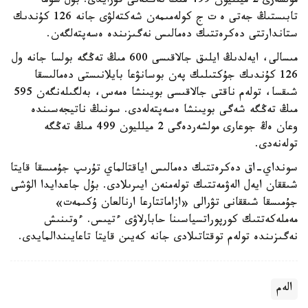
مولشەرى 2 ميلليون 499 مىڭ تەڭگەنى قۇرايدى. بۇل سوما
تابىستىڭ جەتى ە ت ج كولەمىمەن شەكتەلۋى جانە 126 كۇندىك
ستاندارتتى دەكرەتتىك دەمالىس نەگىزىندە ەسەپتەلگەن.
مىسالى، ايەلدىڭ ايلىق جالاقىسى 600 مىڭ تەڭگە بولسا جانە ول
126 كۇندىك جۇكتىلىك پەن بوسانۋعا بايلانىستى دەمالىسقا
شىقسا، تولەم ناقتى جالاقىسى بويىنشا ەمەس، بەلگىلەنگەن 595
مىڭ تەڭگە شەگى بويىنشا ەسەپتەلەدى. سونىڭ ناتيجەسىندە
وعان ەڭ جوعارى مولشەردەگى 2 ميلليون 499 مىڭ تەڭگە
تولەنەدى.
سونداي-اق دەكرەتتىك دەمالىس اياقتالماي تۇرىپ جۇمىسقا قايتا
شىققان ايەل الەۋمەتتىك تولەمنەن ايىرىلادى. بۇل جاعدايدا الۋشى
جۇمىسقا شىققانى تۋرالى «ازاماتتارعا ارنالعان ۇكىمەت»
مەملەكەتتىك كورپوراتسياسىنا حابارلاۋى ءتيىس. ءوتىنىش
نەگىزىندە تولەم توقتاتىلادى جانە كەيىن قايتا تاعايىندالمايدى.
الەم