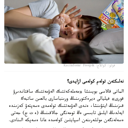
فوتو: كوللاج: Kazinform/ Freepik
نەلىكتەن تولەم كولەمى ازايدى؟
الماتى قالاسى بويىنشا «مەملەكەتتىك الەۋمەتتىك ساقتاندىرۋ
قورى» فيليالى ديرەكتورىنىڭ ورىنباسارى بالعىن ساتبەك
قىزىنىڭ ايتۋىنشا، ەندى الەۋمەتتىك تولەمدى ەسەپتەۋ كەزىندە
ايەلدىڭ ايلىق تابىسى ەڭ تومەنگى جالاقىنىڭ (ە ت ج) جەتى
ەسەلەنگەن مولشەرىنەن اسپايتىن كولەمدە عانا ەسەپكە الىنادى.