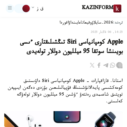
KAZINFORM
ق ز
ترەند:
2026-سايلاۋ
وقيعا
تاعايىنداۋ
اقوردا
14:25, 06 قاڭتار 2025
Apple كومپانياسى Siri تىڭشىلىقتارى ءىسى
بويىنشا سوتقا 95 ميلليون دوللار تولەيدى
استانا. قازاقپارات - Apple كومپانياسى Siri داۋىستىق
كومەكشىسى پايدالانۋشىنىڭ قۇپيالىلىعىن بۇزدى دەگەن ايىپپەن
توپتىق شاعىمدى رەتتەۋ ءۇشىن 95 ميلليون دوللار تولەۋگە
كەلىستى.