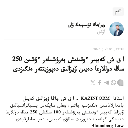
الەم
ريزابەك نۇسىپبەك ۇلى
اۆتور
12:39, 06 تامىز 2026
ا ق ش كەيبىر ءوتىنىش بەرۋشىلەر ءۇشىن 250
مىڭ دوللارعا دەيىن ۆيزالىق دەپوزيتتەر ەنگىزدى
استانا. KAZINFORM – ا ق ش جاڭا ۆيزالىق كەپىل
باعدارلاماسىن ەنگىزىپ جاتىر، وعان سايكەس يمميگراتسيالىق
ۆيزاعا كەيبىر ءوتىنىش بەرۋشىلەر 100 مىڭنان 250 مىڭ دوللارعا
دەيىنگى كولەمدە دەپوزيت سالۋى ءتيىس، دەپ حابارلايدى
Bloomberg Law.