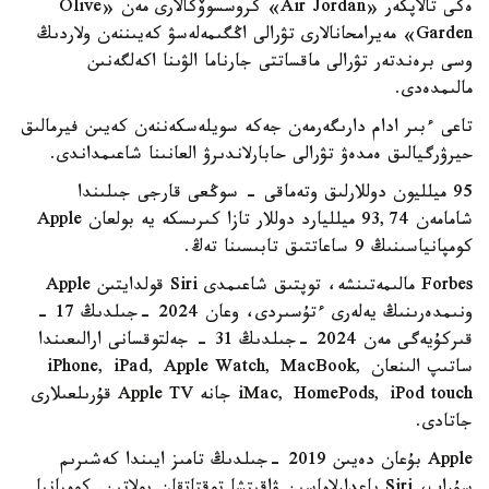
ەكى تالاپكەر «Air Jordan» كروسسوۆكالارى مەن «Olive
Garden» مەيرامحانالارى تۋرالى اڭگىمەلەسۋ كەيىننەن ولاردىڭ
وسى برەندتەر تۋرالى ماقساتتى جارناما الۋىنا اكەلگەنىن
مالىمدەدى.
تاعى ءبىر ادام دارىگەرمەن جەكە سويلەسكەننەن كەيىن فيرمالىق
حيرۋرگيالىق ەمدەۋ تۋرالى حابارلاندىرۋ العانىنا شاعىمداندى.
95 ميلليون دوللارلىق وتەماقى - سوڭعى قارجى جىلىندا
شامامەن 93,74 ميلليارد دوللار تازا كىرىسكە يە بولعان Apple
كومپانياسىنىڭ 9 ساعاتتىق تابىسىنا تەڭ.
Forbes مالىمەتىنشە، توپتىق شاعىمدى Siri قولدايتىن Apple
ونىمدەرىنىڭ يەلەرى ءتۇسىردى، وعان 2024 -جىلدىڭ 17 -
قىركۇيەگى مەن 2024 -جىلدىڭ 31 - جەلتوقسانى ارالىعىندا
ساتىپ الىنعان iPhone, iPad, Apple Watch, MacBook,
iMac, HomePods, iPod touch جانە Apple TV قۇرىلعىلارى
جاتادى.
Apple بۇعان دەيىن 2019 -جىلدىڭ تامىز ايىندا كەشىرىم