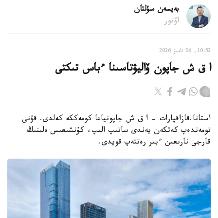
بەيسەن سۇلتان
اۆتور
10:52, 06 تامىز 2026
ا ق ش جاپون ۆاليۋتاسىنا ءباس تىكتى
استانا.قازاقپارات - ا ق ش جاپونياعا كومەككە كەلدى. قۇنى
تومەندەپ كەتكەن يەندى ساتىپ الىپ، كۇنشىعىس ەلىنىڭ
قارجى نارىعىن ءبىر رەتتەپ قويدى.