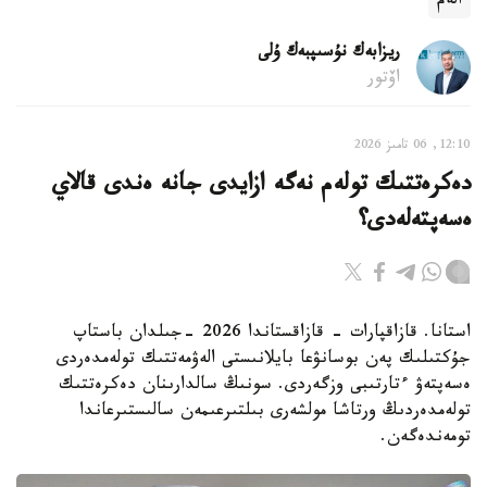
الەم
ريزابەك نۇسىپبەك ۇلى
اۆتور
12:10, 06 تامىز 2026
دەكرەتتىك تولەم نەگە ازايدى جانە ەندى قالاي
ەسەپتەلەدى؟
استانا. قازاقپارات - قازاقستاندا 2026 -جىلدان باستاپ
جۇكتىلىك پەن بوسانۋعا بايلانىستى الەۋمەتتىك تولەمدەردى
ەسەپتەۋ ءتارتىبى وزگەردى. سونىڭ سالدارىنان دەكرەتتىك
تولەمدەردىڭ ورتاشا مولشەرى بىلتىرعىمەن سالىستىرعاندا
تومەندەگەن.