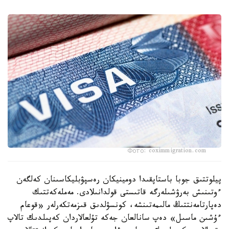
Фото: coximmigration.com
پيلوتتىق جوبا باستاپقىدا دومينيكان رەسپۋبليكاسىنان كەلگەن
ءوتىنىش بەرۋشىلەرگە قاتىستى قولدانىلادى. مەملەكەتتىك
دەپارتامەنتتىڭ مالىمەتىنشە، كونسۋلدىق قىزمەتكەرلەر «قوعام
ءۇشىن ماسىل» دەپ سانالعان جەكە تۇلعالاردان كەپىلدىك تالاپ