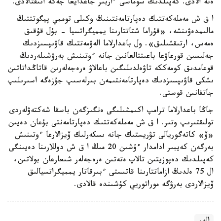
ەتە الادى. كەپىلدىك سوماسى ءاربىر جاعدايعا جەكە انىقتالادى.
ا ق ش مەملەكەتتىك دەپارتامەنتىنىڭ وكىلى توممي پيگوتتتىڭ
مالىمدەۋىنشە، «قۇراما شتاتتارىنا يمميگراتسيا - بۇل قۇقىق
ەمەس، ارتىقشىلىق». ول باعدارلاما الەۋمەتتىك قاۋىپسىزدىك
جەلىسىن قورعاۋعا باعىتتالعانىن جانە ءوتىنىش بەرۋشىلەردىڭ
قوعامدىق كومەككە تاۋەلدىلىگىن باعالاۋ ەرەجەلەرىن قاتاڭداتاتىن
ىشكى قاۋىپسىزدىك دەپارتامەنتىمەن بىرلەسىپ جۇزەگە اسىرىلىپ
جاتقانىن قوستى.
جاڭا باعدارلاما ترامپ اكىمشىلىگى ەنگىزگەن باسقا شەكتەۋلەردى
تولىقتىرىپ وتىر. ا ق ش مەملەكەتتىك دەپارتامەنتى بۇعان دەيىن
«ۆ» كاتەگوريالى تۋريستىك جانە ىسكەرلىك ۆيزالارعا ءوتىنىش
بەرگەن كەيبىر ادامدار ءۇشىن 20 مىڭ ا ق ش دوللارىنا دەيىنگى
كەپىلدىك دەپوزيتىن تالاپ ەتەتىن ەرەجەلەر شىعارعان بولاتىن،
ال 75 ەلدىڭ ازاماتتارىنا قاتىستى ءبىرقاتار يمميگراتسيالىق
ۆيزالاردى بەرۋگە موراتوريي كۇشىندە قالادى.