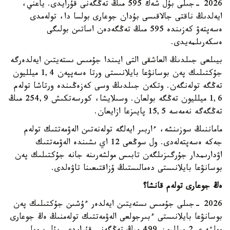
2026 -جىلى بۇل شەك 595 مىڭ تەڭگەنى قۇرايدى. ياعني،
ايەلدىڭ ناقتى جالاقىسى بۇدان جوعارى بولسا دا، تولەمدى
ەسەپتەۋ كەزىندە 595 مىڭ تەڭگەدەن اساتىن بولىگى
ەسكەرىلمەيدى.
بيىلعى جىلدىڭ العاشقى التى ايىندا جۇمىس ىستەيتىن ايەلدەرگە
جۇكتىلىك پەن بوسانۋعا بايلانىستى ورتا ەسەپپەن 1,4 ميلليون
تەڭگە تولەنگەن. وتكەن جىلدىڭ وسى كەزەڭىندە ورتاشا تولەم
1,6 ميلليون تەڭگە بولعان. وسىلايشا، كورسەتكىش 254,9 مىڭ
تەڭگەگە نەمەسە 15,5 پايىزعا ازايعان.
ماماننىڭ سوزىنشە، ءاربىر ايەلگە تولەنەتىن الەۋمەتتىك تولەم
جەكە ەسەپتەلەدى. ول سوڭعى 12 اي ىشىندە الەۋمەتتىك
اۋدارىمدار جۇرگىزىلگەن تابىس مولشەرىنە جانە جۇكتىلىك پەن
بوسانۋعا بايلانىستى دەمالىستىڭ ۇزاقتىعىنا تاۋەلدى.
ەڭ جوعارى تولەم قانشا؟
2026 -جىلى جۇمىس ىستەيتىن ايەلدەر ءۇشىن جۇكتىلىك پەن
بوسانۋعا بايلانىستى ءبىرجولعى الەۋمەتتىك تولەمنىڭ ەڭ جوعارى