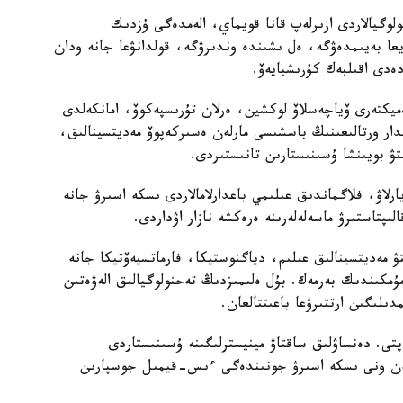
وگيالاردى ازىرلەپ قانا قويماي، الەمدەگى ۇزدىك
ا بەيىمدەۋگە، ەل ىشىندە وندىرۋگە، قولدانۋعا جانە ودان
ەدى اقىلبەك كۇرىشبايەۆ.
ەميكتەرى ۆياچەسلاۆ لوكشين، ەرلان تۇرىسپەكوۆ، امانكەلدى
مدار ورتالىعىنىڭ باسشىسى مارلەن ەسىركەپوۆ مەديتسينالىق،
تۋ بويىنشا ۇسىنىستارىن تانىستىردى.
يارلاۋ، فلاگماندىق عىلىمي باعدارلامالاردى ىسكە اسىرۋ جانە
ىپتاستىرۋ ماسەلەلەرىنە ەرەكشە نازار اۋداردى.
تۋ مەديتسينالىق عىلىم، دياگنوستيكا، فارماتسيەۆتيكا جانە
 مۇمكىندىك بەرمەك. بۇل ەلىمىزدىڭ تەحنولوگيالىق الەۋەتىن
لىگىن ارتتىرۋعا باعىتتالعان.
تى. دەنساۋلىق ساقتاۋ مينيسترلىگىنە ۇسىنىستاردى
 مەن ونى ىسكە اسىرۋ جونىندەگى ءىس-قيمىل جوسپارىن