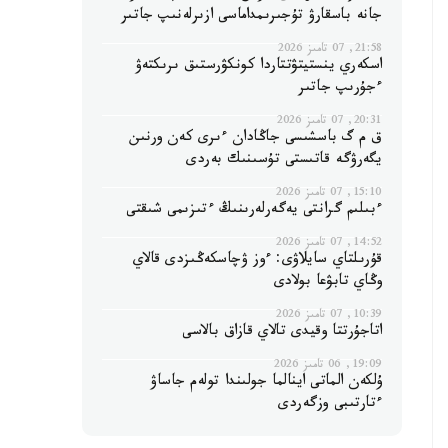
جانە باسقارۋ تۇجىرىمداماسى ازىرلەنىپ جاتىر
21:58, 07 تامىز 2026
اسكەري ينستيتۋتتاردا كونكۋرستىق ىرىكتەۋ
ءجۇرىپ جاتىر
20:31, 07 تامىز 2026
ق م گ باسشىسى جاڭادان ءىرى كەن ورنىن
يگەرۋگە قاتىستى تۇسىنىك بەردى
15:10, 07 تامىز 2026
ءبىلىم گرانتى يەگەرلەرىنىڭ ءتىزىمى شىقتى
14:52, 07 تامىز 2026
قۇرىلتاي سايلاۋى: ءوز ۋچاسكەڭىزدى قالاي
وڭاي تابۋعا بولادى
10:39, 07 تامىز 2026
اتاجۇرتتا وقيدى تالاي قازاق بالاسى
19:09, 06 تامىز 2026
ۇلكەن الماتى اينالما جولىندا تولەم جاساۋ
ءتارتىبى وزگەردى