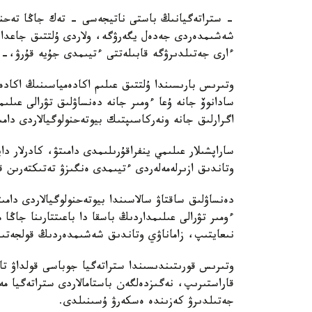
- ستراتەگيانىڭ باستى ناتيجەسى - تەك جاڭا تەحنول
شەشىمدەردى جەدەل يگەرۋگە، ولاردى ۇلتتىق جاعدايع
ءارى جەتىلدىرۋگە قابىلەتتى ءتيىمدى جۇيە قۇرۋ،-د
وتىرىس بارىسىندا ۇلتتىق عىلىم اكادەمياسىنىڭ اكاد
سادانوۆ جانە ۇعا ءومىر جانە دەنساۋلىق تۋرالى عىلى
اگرارلىق جانە ونەركاسىپتىك بيوتەحنولوگيالاردى دامى
ساراپشىلار عىلىمي ينفراقۇرىلىمدى دامىتۋ، كادرلار دا
وتاندىق ازىرلەمەلەردى ءتيىمدى ەنگىزۋ تەتىكتەرىن قال
دەنساۋلىق ساقتاۋ سالاسىندا بيوتەحنولوگيالاردى دامى
ءومىر تۋرالى عىلىمداردىڭ باسقا دا باعىتتارىنا جاڭا
نىعايتىپ، زاماناۋي وتاندىق شەشىمدەردىڭ قولجەتىمدى
وتىرىس قورىتىندىسىندا ستراتەگيا جوباسى قولداۋ تاپ
قاراستىرىپ، نەگىزدەلگەن باستامالاردى ستراتەگيا
جەتىلدىرۋ كەزىندە ەسكەرۋ ۇسىنىلدى.