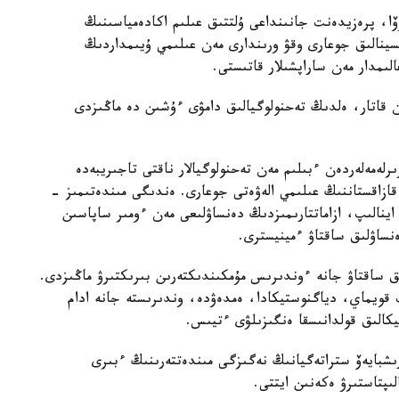
وۆا، پرەزيدەنت جانىنداعى ۇلتتىق عىلىم اكادەمياسىنىڭ
تسينالىق جوعارى وقۋ ورىندارى مەن عىلىمي ۇيىمداردىڭ
ىمدار مەن ساراپشىلار قاتىستى.
ممەن قاتار، ەلدىڭ تەحنولوگيالىق دامۋى ءۇشىن دە ماڭىزدى
لەمەلەردەن ءبىلىم مەن تەحنولوگيالار ناقتى تاجىريبەدە
 قازاقستاننىڭ عىلىمي الەۋەتى جوعارى. ەندىگى مىندەتىمىز -
ا اينالىپ، ازاماتتارىمىزدىڭ دەنساۋلىعى مەن ءومىر ساپاسىن
ساۋلىق ساقتاۋ ءمينيسترى.
ىق ساقتاۋ جانە ءوندىرىس مۇمكىندىكتەرىن بىرىكتىرۋ ماڭىزدى.
ىپ قويماي، دياگنوستيكادا، ەمدەۋدە، وندىرىستە جانە ادام
تيكالىق قولدانىسقا ەنگىزىلۋى ءتيىس.
رىشبايەۆ ستراتەگيانىڭ نەگىزگى مىندەتتەرىنىڭ ءبىرى
ىپتاستىرۋ ەكەنىن ايتتى.