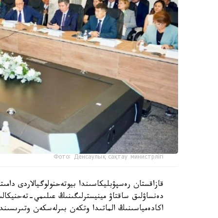
Фото: Денсаулық сақтау министрлігі
دەنساۋلىق ساقتاۋ مينيسترلىگىنىڭ عىلىمي-تەحنيكال
اكادەمياسىنىڭ الماتىدا وتكەن بىرلەسكەن وتىرىسىندا 