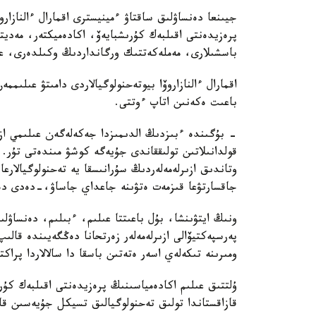
جيىنعا دەنساۋلىق ساقتاۋ ءمينيسترى اقمارال ءالنازار
پرەزيدەنتى اقىلبەك كۇرىشبايەۆ، اكادەميكتەر، مەدي
باسشىلارى، مەملەكەتتىك ورگانداردىڭ وكىلدەرى، عال
اقمارال ءالنازاروۆا بيوتەحنولوگيالاردى دامىتۋ عىلى
باعىت ەكەنىن اتاپ ءوتتى.
- بۇگىندە ءبىزدىڭ الدىمىزدا جەكەلەگەن عىلىمي ازىر
قولدانىلاتىن تولىققاندى جۇيەگە كوشۋ مىندەتى تۇر.
وتاندىق ازىرلەمەلەردىڭ سۇرانىسقا يە تەحنولوگيالارع
جاقسارتۋعا قىزمەت ەتۋىنە جاعداي جاساۋ،-دەدى دەن
ونىڭ ايتۋىنشا، بۇل باعىتتا عىلىم، ءبىلىم، دەنساۋل
پەرسپەكتيۆالى ازىرلەمەلەر زەرتحانا دەڭگەيىندە قال
ومىرىنە تىكەلەي اسەر ەتەتىن باسقا دا سالالاردا پراك
ۇلتتىق عىلىم اكادەمياسىنىڭ پرەزيدەنتى اقىلبەك كۇ
قازاقستاندا تولىق تەحنولوگيالىق تسيكل جۇيەسىن قال