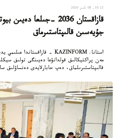
10:12, 08 تامىز 2026
قازاقستان 2036 -جىلعا دە
جۇيەسىن قالىپتاستىرماق
استانا. KAZINFORM - قازاقستاند
مەن پراكتيكالىق قولدانۋعا دەيىنگى تولىق سيكلد
قالىپتاستىرىلماق، دەپ حابارلايدى دەنساۋلىق سا