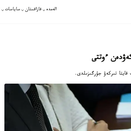
الەمدە
قازاقستان
ساياسات
ت
 قايتا تىركەۋ جۇرگىزىلدى.