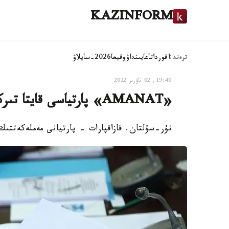
KAZINFORM
ترەند:
اقوردا
تاعايىنداۋ
وقيعا
2026-سايلاۋ
19:40, 02 ناۋرىز 2022
«AMANAT» پارتياسى قايتا تىركەۋدەن ءوتتى
نۇر-سۇلتان. قازاقپارات - پارتيانى مەملەكەتتىك