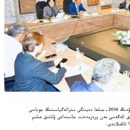
قازاقستان رەسپۋبليكاسىندا بيوتەحنولوگيالاردى دامىتۋدىڭ 2036-جىلعا دەيىنگى ستراتەگياسىنىڭ جوباسى
ىق كەڭەسى مەن پرەزيدەنت جانىنداعى ۇلتتىق عىلىم
تالقىلاندى.