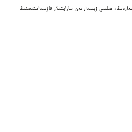
داردىڭ، عىلىمي ۇيىمدار مەن ساراپشىلار قاۋىمداستىعىنىڭ
ري الپينيستەر قالاي دايارلانادى