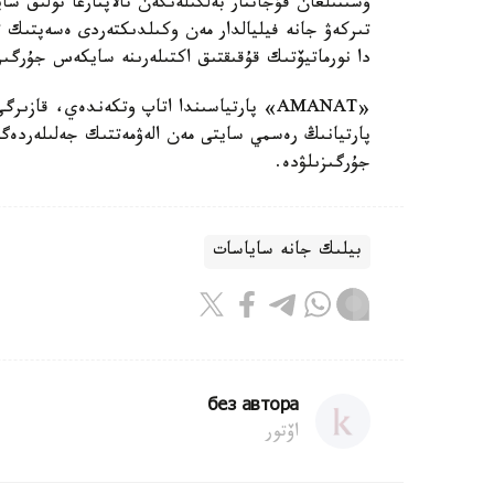
ۇسىنىلعان قۇجاتتار بەلگىلەنگەن تالاپتارعا تولىق س
تىركەۋ جانە فيليالدار مەن وكىلدىكتەردى ەسەپتىك ت
دا نورماتيۆتىك قۇقىقتىق اكتىلەرىنە سايكەس جۇرگى
«AMANAT» پارتياسىندا اتاپ وتكەندەي، قاز
پارتيانىڭ رەسمي سايتى مەن الەۋمەتتىك جەلىلەردەگى
جۇرگىزىلۋدە.
بيلىك جانە ساياسات
без автора
اۆتور