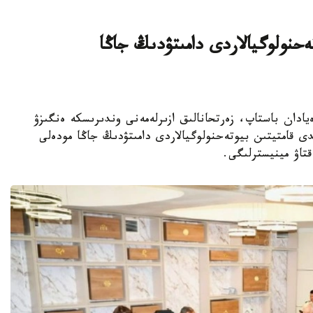
يىن بيوتەحنولوگيالاردى دامىتۋدىڭ جاڭا
ا عىلىمي يدەيادان باستاپ، زەرتحانالىق ازىرلەمەنى وندىرىسكە ەنگىزۋ
ى قامتيتىن بيوتەحنولوگيالاردى دامىتۋدىڭ جاڭا مودەلى
قتاۋ مينيسترلىگى.