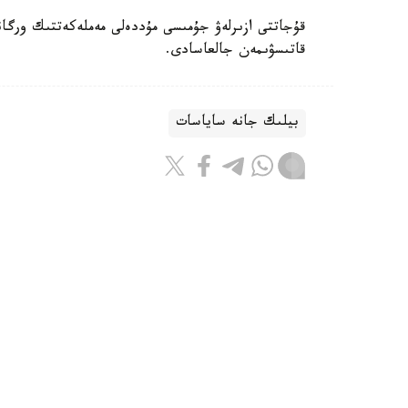
قۇجاتتى ازىرلەۋ جۇمىسى مۇددەلى مەملەكەتتىك ورگان
قاتىسۋىمەن جالعاسادى.
بيلىك جانە ساياسات
ريزابەك نۇسىپبەك ۇلى
اۆتور
09:12, 08 تامىز 2026
شىڭداعى جاۋىنگەرلەر: ەلىمىزدە اسكە