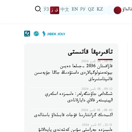
الداۋ
KZ
QZ
РУ
EN
中文
ق ز
ЎЗ
تاقىرىپقا قاتىستى
10:12, 08 تامىز 2026
قازاقستان 2036 -جىلعا دەيىن
بيوتەحنولوگيالاردى دامىتۋدىڭ جاڭا جۇيەسىن
قالىپتاستىرماق
09:12, 08 تامىز 2026
شىڭداعى جاۋىنگەرلەر: ەلىمىزدە اسكەري
الپينيستەر قالاي دايارلانادى
08:40, 08 تامىز 2026
اكىمدىك گرانتتارىنا قۇجات قابىلداۋ باستالدى
22:31, 07 تامىز 2026
ەلىمىزدە جەراستى سۋىن كەشەندى پايدالانۋ