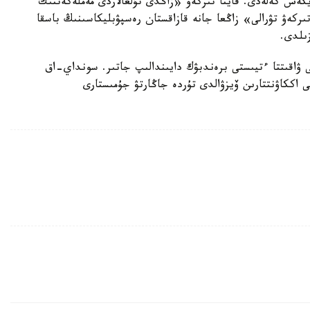
ايكەس كەلەدى. قايتا تىركەۋ «زاڭدى تۇلعالاردى مەملەكەتتىك
ىركەۋ تۋرالى» زاڭعا جانە قازاقستان رەسپۋبليكاسىنىڭ باسقا
زىلدى.
ىرگى ۋاقىتتا ءتيىستى برەندبۋك دايىندالىپ جاتىر. سونداي-اق
 اككاۋنتتارىن ۆيزۋالدى تۇردە جاڭارتۋ جۇمىستارى