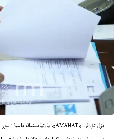
بۇل تۋرالى «AMANAT» پارتياسىنىڭ باسپا ءسوز قىزمەتى حابارلادى.