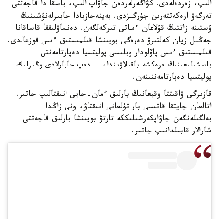
الىپ، زەردەلەدى. كۋاگەرلەردەن جاۋاپ الىپ، باسقا دا قاجەتتى
تەرگەۋ ارەكەتتەرىن جۇرگىزدى. بەينەجازبادا جابىرلەنۋشىنىڭ
ۇستىنە زاتتىڭ قۇلاعان ءساتى تىركەلگەن. دەنساۋلىققا قاساقانا
جەڭىل زيان كەلتىرۋ دەرەگى بويىنشا قىلمىستىق ءىس قوزعالدى.
قىلمىستىق ءىس پاۆلودار وبلىسى پوليتسيا دەپارتامەنتى
باسشىلىعىنىڭ ەرەكشە باقىلاۋىندا، - دەپ حابارلادى وڭىرلىك
پوليتسيا دەپارتامەنتىنەن.
قازىرگى ۋاقىتتا وقيعانىڭ بارلىق ءمان-جايى انىقتالىپ جاتىر.
اتالعان جايتقا قاتىسى بار تۇلعانى انىقتاۋ، ونى زاڭدا
بەلگىلەنگەن جاۋاپكەرشىلىككە تارتۋ بويىنشا بارلىق قاجەتتى
شارالار قابىلدانىپ جاتىر.