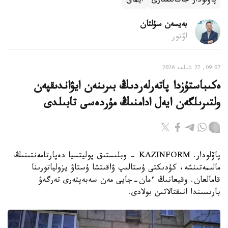
پاۆلودار جاڭالىقتارى
ايماق
بەيسەن سۇلتان
اۆتور
09:07, 27 شىلدە 2026
ەكىباستۇزدا پاتەرلەردىڭ بىرىنەن ايۋاندىقپەن
ولتىرىلگەن ايەل ادامنىڭ مۇردەسى تابىلدى
پاۆلودار. KAZINFORM - وبلىستىق پوليتسيا دەپارتامەنتىنىڭ
مالىمەتىنشە، كۇدىكتى ۇستالىپ ۋاقىتشا ۇستاۋ يزولياتورىنا
قامالعان. وقيعانىڭ ءمان-جايى مەن سەبەپتەرى تەرگەۋ
بارىسىندا انىقتالاتىن بولادى.