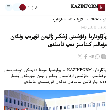
KAZINFORM
ق ز
ترەند:
2026-سايلاۋ
وقيعا
تاعايىنداۋ
اقوردا
11:56, 23 مامىر 2025
پاۆلوداردا وقۋشىنى ۇشكىر زاتپەن تۇيرەپ وتكەن
مۇعالىم كىناسىز دەپ تانىلدى
پاۆلودار. KAZINFORM - پوليتسيا سوتقا دەيىنگى ءوندىرىستى
توقتاتىپ، وقۋشىنى ارقاسىنان وتكىر زاتپەن تۇيرەگەن ۇستاز
دەنە جاراقاتىن سالماعان دەگەن قورىتىندى جاسادى.