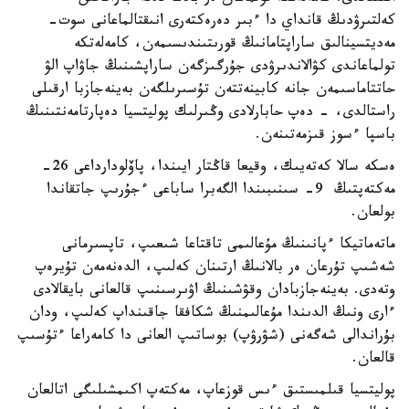
كەلتىرۋدىڭ قانداي دا ءبىر دەرەكتەرى انىقتالماعانى سوت-
مەديتسينالىق ساراپتامانىڭ قورىتىندىسىمەن، كامەلەتكە
تولماعاندى كۋالاندىرۋدى جۇرگىزگەن ساراپشىنىڭ جاۋاپ الۋ
حاتتاماسىمەن جانە كابينەتتەن تۇسىرىلگەن بەينەجازبا ارقىلى
راستالدى، - دەپ حابارلادى وڭىرلىك پوليتسيا دەپارتامەنتىنىڭ
باسپا ءسوز قىزمەتىنەن.
ەسكە سالا كەتەيىك، وقيعا قاڭتار ايىندا، پاۆلودارداعى 26-
مەكتەپتىڭ 9- سىنىبىندا الگەبرا ساباعى ءجۇرىپ جاتقاندا
بولعان.
ماتەماتيكا ءپانىنىڭ مۇعالىمى تاقتاعا شىعىپ، تاپسىرمانى
شەشىپ تۇرعان ەر بالانىڭ ارتىنان كەلىپ، الدەنەمەن تۇيرەپ
وتەدى. بەينەجازبادان وقۋشىنىڭ اۋىرسىنىپ قالعانى بايقالادى
ءارى ونىڭ الدىندا مۇعالىمنىڭ شكافقا جاقىنداپ كەلىپ، ودان
بۇراندالى شەگەنى (شۋرۋپ) بوساتىپ العانى دا كامەراعا ءتۇسىپ
قالعان.
پوليتسيا قىلمىستىق ءىس قوزعاپ، مەكتەپ اكىمشىلىگى اتالعان