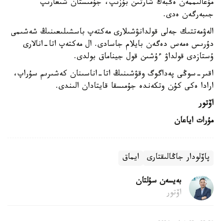
مۇعالىممەن ەڭبەك شارتىن بۇزىپ، جۇمىستان شىعارىپ
جىبەرگەن ەدى.
الەۋمەتتىك جەلى قولدانۋشىلارى مەكتەپ باسشىلىعىنىڭ شەشىمى
دۇرىس ەمەس دەگەن بايلام جاسادى. ال مەكتەپ اتا-انالارى
ۇستازدى قولداۋ ءۇشىن قول جيناماق بولدى.
اقىر-سوڭى پەداگوگ وقۋشىنىڭ اتا-اناسىنان كەشىرىم سۇراپ،
ارادا ەكى كۇن وتكەندە جۇمىسقا قايتادان الىندى.
اۆتور
مۇرات اياعان
پاۆلودار جاڭالىقتارى
ايماق
بەيسەن سۇلتان
اۆتور