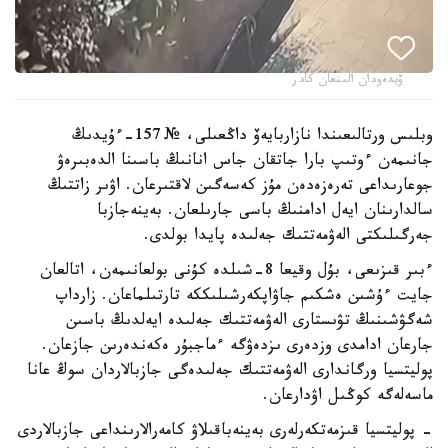
ۆيدەودان الىنعان كادر
وبلىس ورتالىعىندا نازاربايەۆ داڭعىلى، № 157-ءۇيدىڭ
جانىمەن ءوتىپ بارا جاتقان جاس انانىڭ باسىنا الدەبىرەۋ
جوعارىداعى تەرەزەدەن مۇز كەسەگىن لاقتىرعان. اۋىر زاتتىڭ
سالدارىنان ايەل ادامنىڭ باسى جارىلعان. بەينەجازبا
جەرگىلىكتى الەۋمەتتىك جەلىدە پايدا بولدى.
ءبىر قىزىعى، بۇل وقيعا 8-شىلدە كۇنى بولعانىمەن، اتالعان
جايت ءۇشىن ەشكىم جاۋاپكەرشىلىككە تارتىلماعان. زارداپ
شەگۋشىنىڭ تۋىستارى الەۋمەتتىك جەلىدە ايەلدىڭ باسىن
جارعان ادامدى وزدەرى ىزدەۋگە ءماجبۇر ەكەندەرىن جازعان.
پوليتسيا ورگاندارى الەۋمەتتىك جەلىدەگى جازبالاردان سوڭ عانا
ماسەلەگە كوڭىل اۋدارعان.
- پوليتسيا قىزمەتكەرلەرى بەينەباقىلاۋ كامەرالارىنداعى جازبالاردى