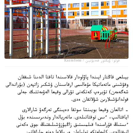
فوتو: ۆيكتور فەديۋنين / Kazinform
بيىلعى قاڭتار ايىندا پاۆلودار قالاسىندا تاقتا الدىنا شىققان
وقۋشىنى ماتەماتيكا مۇعالىمى ارقاسىنان ۇشكىر زاتپەن (بۇراندالى
شەگەمەن) تۇيرەپ كەتكەنى تۋرالى وقيعا الەۋمەتتىك جەلى
قولدانۋشىلارىن شۋلاتقان ەدى.
- اتالعان وقيعا بويىنشا سوتقا دەيىنگى تەرگەۋ شارالارى
اياقتالىپ، ءىس توقتاتىلدى. ماتەريالدار وندىرىسىندە بۇل
ءىستىڭ قۇرامىندا قىلمىستىق زاڭبۇزۋشىلىقتىڭ جوق ەكەنى
انىقتالدى. كامەلەتكە تولماعان ەر بالاعا دەنە جاراقاتىن