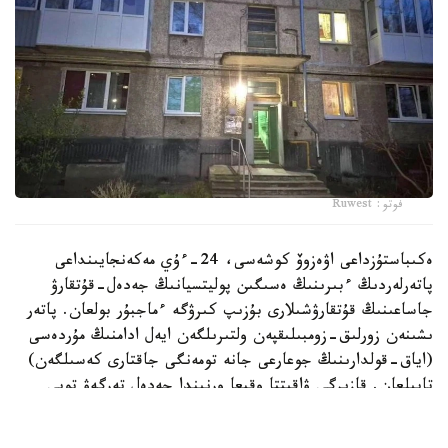
فوتو: Ruwest
ەكىباستۇزداعى اۋەزوۆ كوشەسى، 24-ءۇي مەكەنجايىنداعى
پاتەرلەردىڭ ءبىرىنىڭ ەسىگىن پوليتسيانىڭ جەدەل-قۇتقارۋ
جاساعىنىڭ قۇتقارۋشىلارى بۇزىپ كىرۋگە ءماجبۇر بولعان. پاتەر
ىشىنەن زورلىق-زومبىلىقپەن ولتىرىلگەن ايەل ادامنىڭ مۇردەسى
(اياق-قولدارىنىڭ جوعارعى جانە تومەنگى جاقتارى كەسىلگەن)
تابىلعان. قازىرگى ۋاقىتتا وقيعا ورنىندا جەدەل تەرگەۋ توبى
جۇمىس ىستەپ جاتىر.
- پوليتسيا ادام ءولتىرۋ دەرەگى بويىنشا قىلمىستىق ءىس