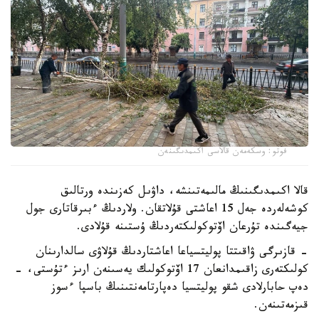
فوتو: وسكەمەن قالاسى اكىمدىگىنەن
قالا اكىمدىگىنىڭ مالىمەتىنشە، داۋىل كەزىندە ورتالىق
كوشەلەردە جەل 15 اعاشتى قۇلاتقان. ولاردىڭ ءبىرقاتارى جول
جيەگىندە تۇرعان اۆتوكولىكتەردىڭ ۇستىنە قۇلادى.
- قازىرگى ۋاقىتتا پوليتسياعا اعاشتاردىڭ قۇلاۋى سالدارىنان
كولىكتەرى زاقىمدانعان 17 اۆتوكولىك يەسىنەن ارىز ءتۇستى، -
دەپ حابارلادى شقو پوليتسيا دەپارتامەنتىنىڭ باسپا ءسوز
قىزمەتىنەن.