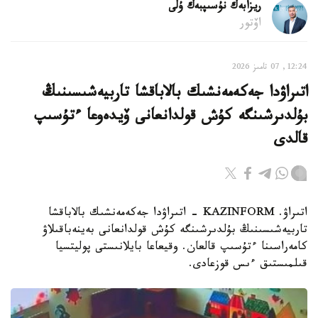
ريزابەك نۇسىپبەك ۇلى
اۆتور
12:24, 07 تامىز 2026
اتىراۋدا جەكەمەنشىك بالاباقشا تاربيەشىسىنىڭ
بۇلدىرشىنگە كۇش قولدانعانى ۆيدەوعا ءتۇسىپ
قالدى
اتىراۋ. KAZINFORM - اتىراۋدا جەكەمەنشىك بالاباقشا
تاربيەشىسىنىڭ بۇلدىرشىنگە كۇش قولدانعانى بەينەباقىلاۋ
كامەراسىنا ءتۇسىپ قالعان. وقيعاعا بايلانىستى پوليتسيا
قىلمىستىق ءىس قوزعادى.