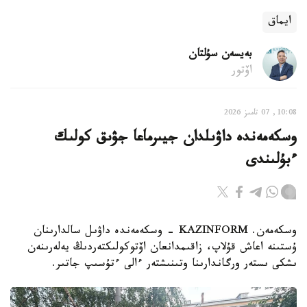
ايماق
بەيسەن سۇلتان
اۆتور
10:08, 07 تامىز 2026
وسكەمەندە داۋىلدان جيىرماعا جۋىق كولىك
ءبۇلىندى
وسكەمەن. KAZINFORM - وسكەمەندە داۋىل سالدارىنان
ۇستىنە اعاش قۇلاپ، زاقىمدانعان اۆتوكولىكتەردىڭ يەلەرىنەن
ىشكى ىستەر ورگاندارىنا وتىنىشتەر ءالى ءتۇسىپ جاتىر.