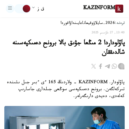
KAZINFORM
ق ز
ترەند:
2026-سايلاۋ
وقيعا
تاعايىنداۋ
اقوردا
13:40, 27 ماۋسىم 2025
پاۆلوداردا 2 مىڭعا جۋىق بالا برونح دەمىكپەسىنە
شالدىققان
پاۆلودار. KAZINFORM - ولاردىڭ 165 ءى ءبىر جىل ىشىندە
تىركەلگەن. برونح دەمىكپەسى سوڭعى جىلدارى جاسارىپ
كەلەدى، دەيدى دارىگەرلەر.