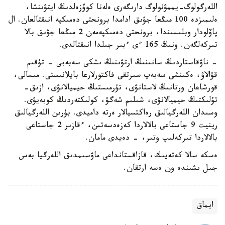
اللەرگولوگ-يممۋنولوگ دارىگەرى ەلەنا كوۆزەلدىڭ ايتۋىنشا،
ەلىمىزدە 100 مىڭعا جۋىق ادامدا برونحتى دەمىكپە انىقتالعان. ال
پاۆلودار وبلىسىندا، برونحتى دەمىكپەمەن 2 مىڭعا جۋىق بالا
تىركەلگەن. ونىڭ 165 ءى ءبىر جىلدا انىقتالدى.
- ناۋقاستاردىڭ سانىنىڭ ارتۋىنىڭ ىشكى سەبەبى - تۇقىم
قۋالاۋ، ەكىنشى سەبەپ سىرتقى فاكتورلارعا بايلانىستى. مىسالى،
قورشاعان ورتانىڭ لاستانۋى، تۇرمىستىڭ حيميالانۋى، ازىق-
تۇلىكتىڭ حيميالانۋى، شىلىم شەگۋ، كولىكتەردىڭ كوبەيۋى.
وسىدان اللەرگيالىق رەاكتسيالار ەرتە داميدى. بۇرىن اللەرگيالىق
رينيت 9 جاستاعى بالالاردا كەزەدسەتىن، ءقازىر 2 جاستاعى
بالالاردا تىركەلىپ وتىر، - دەيدى مامان.
ەسكە سالا كەتەيىك، قازاقستانداعى ماۋسىمدىق اللەرگيا بەس
جىل ىشىندە ون ەسە ارتقان.
ايماق