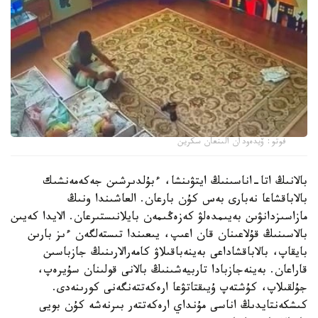
فوتو: ۆيدەودان الىنعان سكرين
بالانىڭ اتا-اناسىنىڭ ايتۋىنشا، ءبۇلدىرشىن جەكەمەنشىك
بالاباقشاعا نەبارى بەس كۇن بارعان. العاشىندا ونىڭ
مازاسىزدانۋىن بەيىمدەلۋ كەزەڭىمەن بايلانىستىرعان. الايدا كەيىن
بالاسىنىڭ قۇلاعىنان قان اعىپ، يىعىندا تىستەلگەن ءىز بارىن
بايقاپ، بالاباقشاداعى بەينەباقىلاۋ كامەرالارىنىڭ جازباسىن
قاراعان. بەينەجازبادا تاربيەشىنىڭ بالانى قولىنان سۇيرەپ،
جۇلقىلاپ، كۇشتەپ ۇيىقتاتۋعا ارەكەتتەنگەنى كورىنەدى.
كىشكەنتايدىڭ اناسى مۇنداي ارەكەتتەر بىرنەشە كۇن بويى