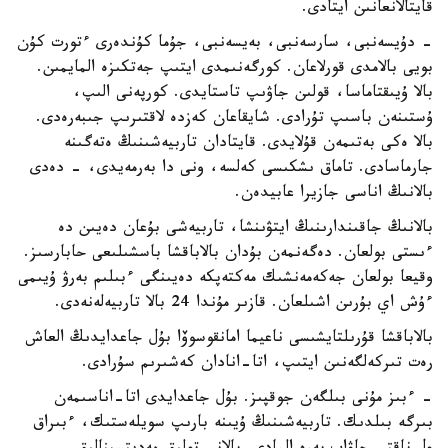
قايتالانعانىن ايتادى.
- دۇيسەنبى، سارسەنبى، بەيسەنبى، جۇما كۇندەرى ءتورت كۇن
بويى بالامدى قورلاعان. كورگەنىمدى ايتىپ جەتكىزە المايمىن.
بالا ۇيىقتاماسا، قولىن جاۋىپ تاستايدى. كورپەنى الىپ،
ۇستىنەن باسىپ تۇرادى. شايقاعان كەزدە لاقتىرىپ جىبەرەدى.
بالا ەكى بەتىمەن قۇلايدى. قايتادان تاربيەشىنىڭ ەتەگىنە
جارماسادى. تاماق ىشكىسى كەلسە، ونى دا بەرمەيدى، - دەدى
بالانىڭ اناسى جازيرا عابيدەن.
بالانىڭ جاقىندارىنىڭ ايتۋىنشا، تاربيەشى بۇعان دەيىن دە
ءىستى بولعان. دەگەنمەن بۇدان بالاباقشا باسشىلىعى حابارسىز.
وقيعا بولعان جەكەمەنشىك مەكتەپكە دەيىنگى ءبىلىم بەرۋ ۇيىمى
ءۇش اي بۇرىن اشىلعان. قازىر مۇندا 24 بالا تاربيەلەنەدى.
بالاباقشا قۇرىلتايشىسى ناعيما امانقوسوۆا بۇل جاعدايدىڭ العاش
رەت تىركەلگەنىن ايتىپ، اتا-انادان كەشىرىم سۇرادى.
- ءبىز مۇنى بىلگەن جوقپىز. بۇل جاعدايدى اتا-اناسىمەن
بىرگە بىلدىك. تاربيەشىنىڭ ۇيىنە بارىپ سويلەستىك، ءبىراق