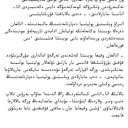
ول ناقتى جاۋاپ بەرە المادى. بالانى تولىق مەديتسينالىق
تەكسەرۋدەن وتكىزۋگە كومەكتەسۋگە دايىن ەكەنىمىزدى اتا-
اناسىنا حابارلادىق، - دەدى بالاباقشا قۇرىلتايشىسى.
اتىراۋ وبلىستىق پوليتسيا دەپارتامەنتىنىڭ مالىمەتىنشە، اتالعان
دەرەك بويىنشا «كامەلەتكە تولماعان ادامدى تاربيەلەۋ جونىندەگى
مىندەتتەردى ورىنداماۋ» بابى بويىنشا قىلمىستىق ءىس
قوزعالعان.
- اتالعان وقيعا بويىنشا كەشەندى تەرگەۋ امالدارى جۇرگىزىلۋدە.
قۇقىق بۇزۋشىلىققا قاتىسى بار بارلىق تۇلعالار پوليتسيا بولىمىنە
جەتكىزىلدى. وزگە اقپارات تەرگەۋ مۇددەسىنە سايكەس جاريالاۋعا
جاتپايدى، - دەپ حابارلادى وبلىستىق پوليتسيا دەپارتامەنتىنىڭ
رەسمي وكىلى مەيىرىم ەرداۋلەت.
بالانىڭ اتا-اناسى كىنالىلەردىڭ زاڭ الدىندا جاۋاپ بەرۋىن تالاپ
ەتىپ وتىر. ولاردىڭ ايتۋىنشا، مۇنداي جاعدايدىڭ وزگە بالالارعا
قايتالانباۋى ءۇشىن وقيعاعا جان-جاقتى قۇقىقتىق باعا بەرىلۋى
قاجەت.