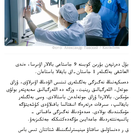
Фото: Александр Павский / Kazinform
بۇل دەرتپەن بۇرىن كوبىنە 9 جاستاعى بالالار اۋىرسا، ەندى
العاشقى بەلگىلەر 1 جاستان-اق بايقالا باستاعان.
دەمىكپەنىڭ نەگىزگى بەلگىلەرى تىنىس الۋدىڭ اۋىرلاۋى، ۇزاق
جوتەل، اللەرگيالىق رينيت، وزگە دە اللەرگيالىق سەبەپتەر بولۋى
مۇمكىن. بالالاردا ۇزاق جوتەلدەن باستالادى. وسى بەلگىلەر
بايقالىپ، سىرقات ەرتەرەك انىقتالسا باقىلاۋدى كۇشەيتۋگە
مۇمكىندىك بولادى. ەمدەۋدىڭ نەگىزگى ماقساتى -
پاتسيەنتتەردىڭ جاعدايىن مۇگەدەكتىككە جەتكىزبەۋ.
ق ر دەنساۋلىق ساقتاۋ مينيسترلىگىنىڭ شتاتتان تىس باس