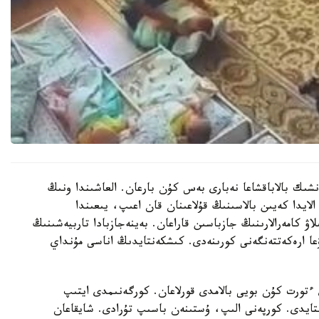
نشىك بالاباقشاعا نەبارى بەس كۇن بارعان. العاشىندا ونىڭ
الايدا كەيىن بالاسىنىڭ قۇلاعىنان قان اعىپ، يىعىندا
لاۋ كامەرالارىنىڭ جازباسىن قاراعان. بەينەجازبادا تاربيەشىنىڭ
عا ارەكەتتەنگەنى كورىنەدى. كىشكەنتايدىڭ اناسى مۇنداي
تورت كۇن بويى بالامدى قورلاعان. كورگەنىمدى ايتىپ
استايدى. كورپەنى الىپ، ۇستىنەن باسىپ تۇرادى. شايقاعان