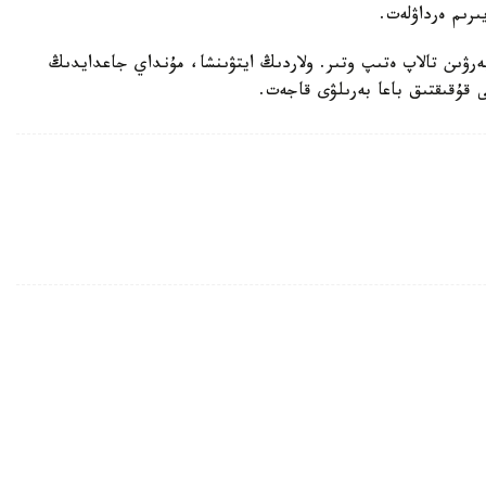
ىرىم ەرداۋلەت.
بەرۋىن تالاپ ەتىپ وتىر. ولاردىڭ ايتۋىنشا، مۇنداي جاعدايدىڭ
ى قۇقىقتىق باعا بەرىلۋى قاجەت.