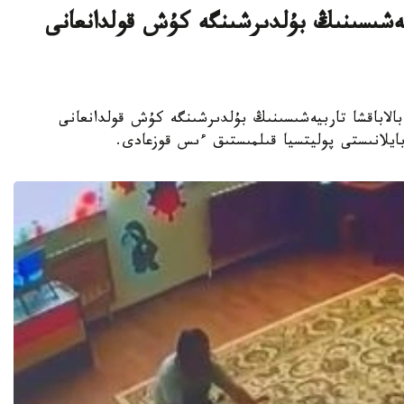
بيەشىسىنىڭ بۇلدىرشىنگە كۇش قولدانعانى
جەكەمەنشىك بالاباقشا تاربيەشىسىنىڭ بۇلدىرشىنگە كۇش قولدانعانى
 بايلانىستى پوليتسيا قىلمىستىق ءىس قوزعادى.