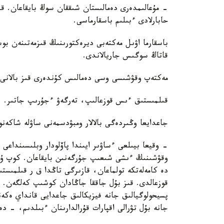
- مۇعالىمدەرى دەمالىستان شىققان سوڭ بايقاعان. ق
حابارلادى ءبىلىم باسقارماسى.
باسقارما اۋىل مەكتەبى ديرەكتورىنىڭ قىزمەتىنەن بوس
قاتاڭ سوگىس جاريالاندى.
مەكتەپ وقۋشىسى وسى دەمالىس كۇندەرى قىز بالانى 
قىلمىستىق ءىس قوزعالىپ، تەرگەۋ ءجۇرىپ جاتىر.
جاعدايعا وڭىردەگى بالالار ومبۋدسمەنى ساۋلە شاكەنوۆ
- وقيعا بيىلعى ءساۋىر ايىندا پاۆلودار وبلىسىنداعى 
وقۋشىنىڭ ءىشى شىعىپ جۇرگەنىن بايقاعان. كوپ ۇزا
قوزعالدى. قىز بۇل جاققا جاڭادان كوشىپ كەلگەن. و
پسيحولوگيالىق جانە فيزيكالىق جاعدايى قانداي ەكەن
جانە بۇل تۋرالى اقپارات قۇرالدارىنان ءبىلدىم، - دە