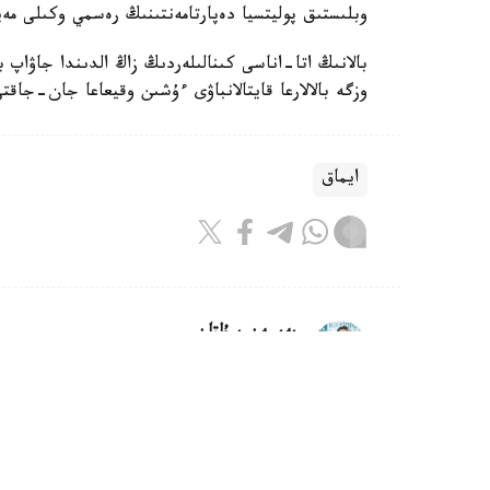
وبلىستىق پوليتسيا دەپارتامەنتىنىڭ رەسمي وكىلى مەي
بالانىڭ اتا-اناسى كىنالىلەردىڭ زاڭ الدىندا جاۋاپ 
وزگە بالالارعا قايتالانباۋى ءۇشىن وقيعاعا جان-جاقت
ايماق
بەيسەن سۇلتان
اۆتور
10:08, 07 تامىز 2026