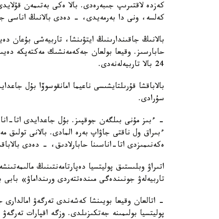
كەزدە لاقتىرىپ جىبەرەدى. بالا ەكى بەتىمەن قۇلايد
كەلسە، ونى دا بەرمەيدى، - دەدى بالانىڭ اناسى جا
بالانىڭ جاقىندارىنىڭ ايتۋىنشا، تاربيەشى بۇعان دە
حابارسىز. وقيعا بولعان جەكەمەنشىك مەكتەپكە دەيىن
24 بالا تاربيەلەنەدى.
بالاباقشا قۇرىلتايشىسى ناعيما امانقوسوۆا بۇل جاعد
سۇرادى.
- ءبىز مۇنى بىلگەن جوقپىز. بۇل جاعدايدى اتا-انا
ءبىراق ول ناقتى جاۋاپ بەرە المادى. بالانى تولىق 
ەكەنىمىزدى اتا-اناسىنا حابارلادىق، - دەدى بالاباق
اتىراۋ وبلىستىق پوليتسيا دەپارتامەنتىنىڭ مالىمەتىنش
تاربيەلەۋ جونىندەگى مىندەتتەردى ورىنداماۋ» بابى 
- اتالعان وقيعا بويىنشا كەشەندى تەرگەۋ امالدارى جۇ
پوليتسيا بولىمىنە جەتكىزىلدى. وزگە اقپارات تەرگە