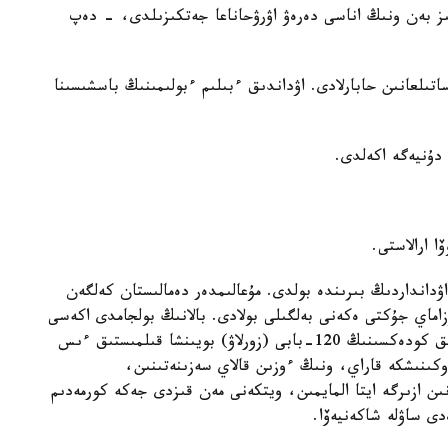
ىز بەن ونىڭ اناسى دەرەۋ اۋرۋحاناعا جەتكىزىلدى، - دەپ
اتىلعانىن حابارلادى. اۋداندىق ءبىلىم ءبولىمىنىڭ باسشىسىنا
دۇنيەگە اكەلدى.
ا ارالاستى.
اۋدانداردىڭ بىرىندە بولدى. مۇعالىمدەر دەمالىستان كەلگەن
ماي جۇكتى ەكەنى بەلگىلى بولادى. بالانىڭ بولجامدى اكەسى
دە كامەلەتكە تولماعان، قازىرگى تاڭدا ق ر قىلمىستىق كودەكسىنىڭ 120-بابى (زورلاۋ) بويىنشا قىلمىستىق ءىس
كىنىشكە قاراي، ونىڭ ءوزىن قالاي سەزىنەتىنىن،
ىن ازىرگە ايتا المايمىن، ويتكەنى مەن قىزدى جەكە كورمەدىم
دى ساۋلە شاكەنيەۆا.