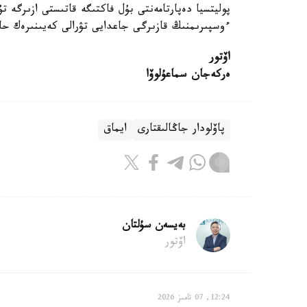
پوليتسيا دەپارتامەنتى بۇل فاكتىگە قاتىستى ازىرگە
ءوسپىرىمنىڭ قازىرگى جاعدايى تۋرالى كەيىنىرەك حابا
اۆتور
ەركەجان سماعۇلوۆا
پاۆلودار جاڭالىقتارى
ايماق
بەيسەن سۇلتان
اۆتور
12:24, 07 تامىز 2026