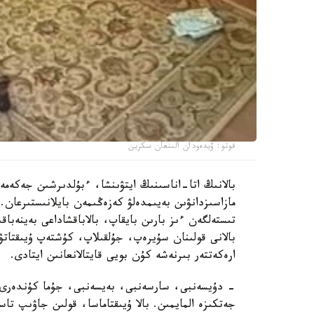
فوتو: ۆيدەودان الىنعان سكرين
بالانىڭ اتا-اناسىنىڭ ايتۋىنشا، ءبۇلدىرشىن جەكەمە
مازاسىزدانۋىن بەيىمدەلۋ كەزەڭىمەن بايلانىستىرعان. 
تىستەلگەن ءىز بارىن بايقاپ، بالاباقشاداعى بەينەباقى
بالانى قولىنان سۇيرەپ، جۇلقىلاپ، كۇشتەپ ۇيىقتاتۋ
ارەكەتتەر بىرنەشە كۇن بويى قايتالانعانىن ايتادى.
- دۇيسەنبى، سارسەنبى، بەيسەنبى، جۇما كۇندەرى ء
جەتكىزە المايمىن. بالا ۇيىقتاماسا، قولىن جاۋىپ ت