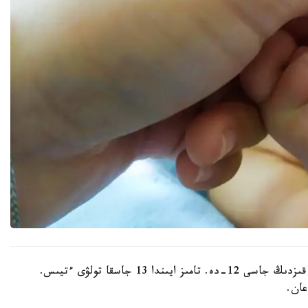
شارباقتى اۋداندىق ءبىلىم ءبولىمىنىڭ حابارلاۋىنشا، قىزدىڭ جاسى 12-دە. تامىز ايىندا 13 جاسقا تولۋى ءتيىس.
عان.