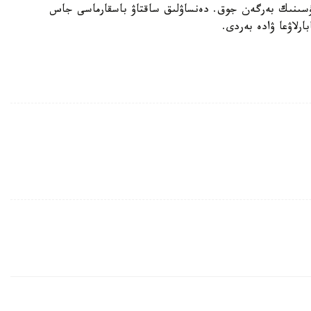
 تۇسىنىك بەرگەن جوق. دەنساۋلىق ساقتاۋ باسقارماسى جاس
رلاۋعا ۋادە بەردى.