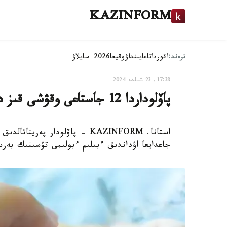
KAZINFORM
ترەند:
اقوردا
تاعايىنداۋ
وقيعا
2026-سايلاۋ
17:38, 23 شىلدە 2024
پاۆلوداردا 12 جاستاعى وقۋشى قىز دۇنيەگە ءسابي اكەلدى
استانا. KAZINFORM - پاۆلودار پە
جاعدايعا اۋداندىق ءبىلىم ءبولىمى تۇسىنىك بەرى