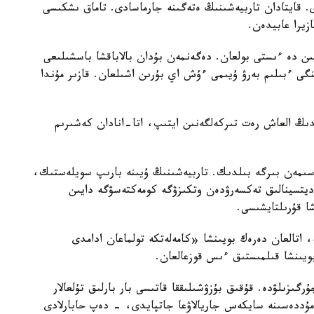
ى. قايتادان تاربيەشىنىڭ ەتەگىنە جارماسادى. تاماق ىشكىسى
زيرا عابيدەن.
يىن دە ءىستى بولعان. دەگەنمەن بۇدان بالاباقشا باسشىلىعى
گى ءبىلىم بەرۋ ۇيىمى ءۇش اي بۇرىن اشىلعان. قازىر مۇندا
ايدىڭ العاش رەت تىركەلگەنىن ايتىپ، اتا-انادان كەشىرىم
سىمەن بىرگە بىلدىك. تاربيەشىنىڭ ۇيىنە بارىپ سويلەستىك،
مەديتسينالىق تەكسەرۋدەن وتكىزۋگە كومەكتەسۋگە دايىن
شا قۇرىلتايشىسى.
ە، اتالعان دەرەك بويىنشا «كامەلەتكە تولماعان ادامدى
بويىنشا قىلمىستىق ءىس قوزعالعان.
رگىزىلۋدە. قۇقىق بۇزۋشىلىققا قاتىسى بار بارلىق تۇلعالار
ۋ مۇددەسىنە سايكەس جاريالاۋعا جاتپايدى، - دەپ حابارلادى