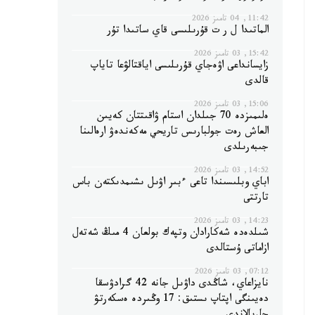
11:42, 04 تامىز 2026
الماتىدا ل ر ت قۇرىلىسى قاي ساتىدا تۇر
15:42, 03 تامىز 2026
زايسانداعى اۋەجاي قۇرىلىسى اياقتالۋعا تاياپ
قالدى
15:06, 03 تامىز 2026
ەلىمىزدە 70 جىلدان استام ۋاقىتتان كەيىن
العاش رەت جولبارىس تاريحي مەكەندەۋ ارەالىنا
جىبەرىلدى
14:52, 03 تامىز 2026
اباي وبلىسىندا تاعى ءبىر اۋىل ىشىمدىكتەن باس
تارتتى
14:23, 03 تامىز 2026
شىلدەدە شەكارادان وتپەك بولعان 4 مىڭ شەتەل
ازاماتى ۇستالدى
07:12, 03 تامىز 2026
نايزاعاي، شاڭدى داۋىل جانە 42 گرادۋسقا
دەيىنگى اپتاپ ىستىق: 17 وڭىردە ەسكەرتۋ