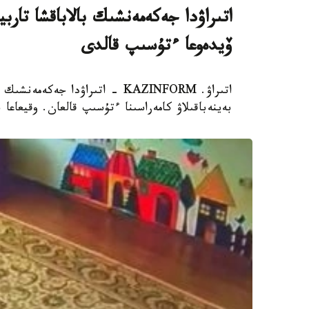
اتىراۋدا جەكەمەنشىك بالاباقشا تار
ۆيدەوعا ءتۇسىپ قالدى
اتىراۋ. KAZINFORM - اتىراۋدا 
بەينەباقىلاۋ كامەراسىنا ءتۇسىپ قالعان. وقيعاعا