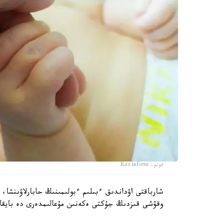
فوتو: Kazinform
وقۋشى قىزدىڭ جۇكتى ەكەنىن مۇعالىمدەرى دە بايقا