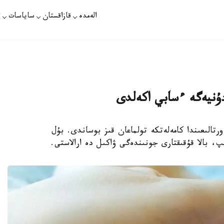
الەمدە
قازاقستان
ساياسات
ت
ريناتالدىق ورتالىعىندا كامەلەتكە تولماعان قىز بوساندى. بۇل
پ، بالا قۇقىقتارى جونىندەگى ۋاكىل دە ارالاستى.