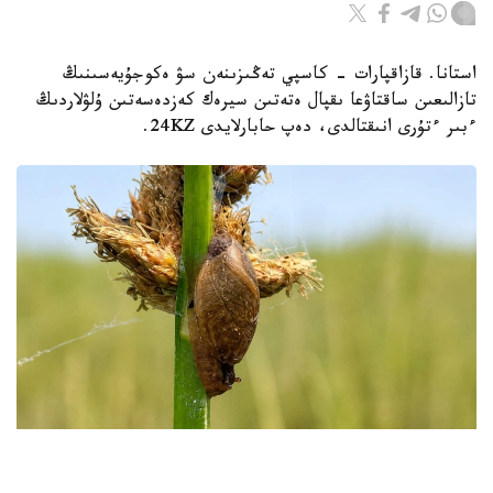
استانا. قازاقپارات - كاسپي تەڭىزىنەن سۋ ەكوجۇيەسىنىڭ
تازالىعىن ساقتاۋعا ىقپال ەتەتىن سيرەك كەزدەسەتىن ۇلۋلاردىڭ
ءبىر ءتۇرى انىقتالدى، دەپ حابارلايدى 24KZ.
Фото: instagaram/akzhaiyk_oopt