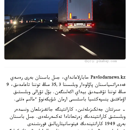
Фото: pixabay.com
Pavlodarnews.kz حابارلاعانداي، جىل باسىنان بەرى رەسەي
فەدەراتسياسىنان پاۆلودار وبلىسىنا 35,3 مىڭ توننا تاعامدىق، 9
مىڭ توننا تۇقىمدىق بيداي اكەلىنگەن. بۇل تۋرالى وبلىستىق
اۋماقتىق ينسپەكتسيا باسشىسى ارمان شۇيكەنوۆ ءمالىم ەتتى.
- سىرتتان جەتكىزىلەتىن، كارانتينگە جاتقىزىلعان ونىمدەر
وبلىستىق كارانتيندىك زەرتحانادا تەكسەرىلەدى. جىل باسىنان
بەرى 1949 كارانتيندىك فيتوسانيتاريالىق قورىتىندى