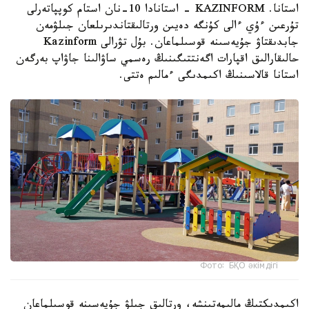
استانا. KAZINFORM - استانادا 10-نان استام كوپپاتەرلى
تۇرعىن ءۇي ءالى كۇنگە دەيىن ورتالىقتاندىرىلعان جىلۋمەن
جابدىقتاۋ جۇيەسىنە قوسىلماعان. بۇل تۋرالى Kazinform
حالىقارالىق اقپارات اگەنتتىگىنىڭ رەسمي ساۋالىنا جاۋاپ بەرگەن
استانا قالاسىنىڭ اكىمدىگى ءمالىم ەتتى.
Фото: БҚО әкімдігі
اكىمدىكتىڭ مالىمەتىنشە، ورتالىق جىلۋ جۇيەسىنە قوسىلماعان