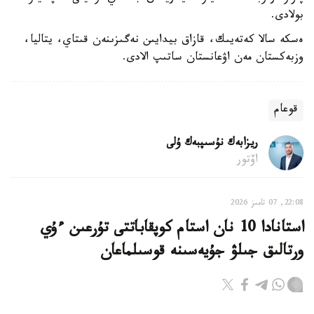
بولادى.
ەسكە سالا كەتەيىك، قازاق بيدايىن نەگىزىنەن قىتاي، يتاليا،
وزبەكستان مەن اۋعانستان ساتىپ الادى.
قوعام
ريزابەك نۇسىپبەك ۇلى
اۆتور
22:08, 07 تامىز 2026
استانادا 10 نان استام كوپقاباتتى تۇرعىن ءۇي
ورتالىق جىلۋ جۇيەسىنە قوسىلماعان