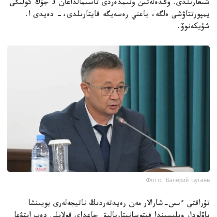
شىعارىلدى. وڭدەلەتىن ونىمدەردى تاسىمالداعان 3 جۇك كولىگى
يمپورتتاۋشى ەلگە، ياعني رەسەيگە قايتارىلدى،- دەيدى ا.
شۇيكەنوۆ.
Фото: Валерий Бугаев
تۇراقتى ءىس-شارالار مەن رەيدتەردىڭ ناتيجەلەرى بويىنشا
پاۆلودار وبلىسىندا فيتوسانيتاريالىق جاعداي قولايلى دەپ ايتۋعا