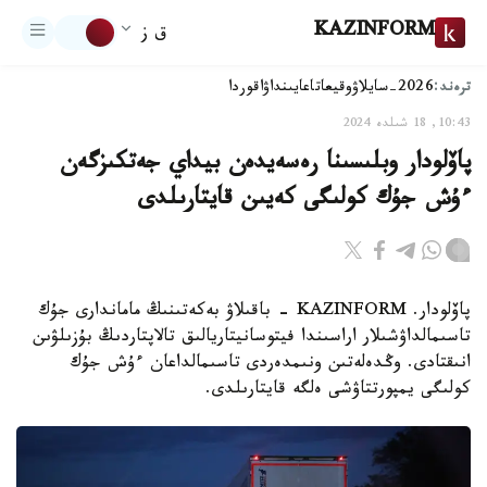
KAZINFORM
ق ز
ترەند:
2026-سايلاۋ
وقيعا
تاعايىنداۋ
اقوردا
10:43, 18 شىلدە 2024
پاۆلودار وبلىسىنا رەسەيدەن بيداي جەتكىزگەن
ءۇش جۇك كولىگى كەيىن قايتارىلدى
پاۆلودار. KAZINFORM - باقىلاۋ بەكەتىنىڭ ماماندارى جۇك
تاسىمالداۋشىلار اراسىندا فيتوسانيتاريالىق تالاپتاردىڭ بۇزىلۋىن
انىقتادى. وڭدەلەتىن ونىمدەردى تاسىمالداعان ءۇش جۇك
كولىگى يمپورتتاۋشى ەلگە قايتارىلدى.