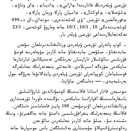
تۇرعىن ۇيلەردىڭ قاتارىندا «ارابي»، «ادينا»، «اق وتاۋ»،
«شۇعىلا»، «كوكتال»، «اسپان پارك ورمان پارك»،
«قورعالجىن» تۇرعىن ءۇي كەشەندەرى، سونداي-اق ە-496
كوشەسىندەگى 10, 10/1, 10/3 جانە وماروۆ كوشەسى، 23/1
مەكەنجايلارىنداعى تۇرعىن ۇيلەر بار.
- كوپ پاتەرلى تۇرعىن ۇيلەردى ورتالىقتاندىرىلعان سۋمەن
جابدىقتاۋ، جىلۋمەن جابدىقتاۋ جانە كارىز جۇيەلەرىنە قوسۋ
قۇرىلىس سالۋشىلار تاراپىنان بەرىلگەن تەحنيكالىق شارتتارعا
سايكەس جۇزەگە اسىرىلادى. قاجەتتى ينجەنەرلىك جەلىلەرگە
قوسىلماعان كوپپاتەرلى تۇرعىن ۇيلەردى پايدالانۋعا بەرۋگە جول
بەرىلمەيدى، — دەلىنگەن جاۋاپتا.
سونىمەن قاتار استانا قالاسىنىڭ كوممۋنالدىق شارۋاشىلىق
باسقارماسىنىڭ اقپاراتىنا سايكەس، بۇگىندە ەلوردا تۇرعىندارى
ورتالىقتاندىرىلعان اۋىزسۋمەن 100 پايىز قامتاماسىز ەتىلگەن.
قالانىڭ ينجەنەرلىك ينفراقۇرىلىمىن دامىتۋ جانە جاڭعىرتۋ، ونىڭ
ىشىندە سۋ، جىلۋ جانە كارىز جەلىلەرىن سالۋ مەن
رەكونسترۋكسيالاۋ جۇمىستارى بەكىتىلگەن باس جوسپارعا جانە