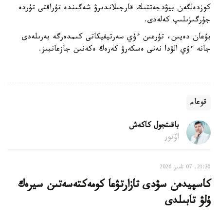
كوزدەلگەن بيۋدجەتتىك قارجىلاندىرۋ شەگىندە تۇراقتى تۇردە
جۇرگىزىلىپ كەلەدى.
بۇعان دەيىن، تۇرعىن ءۇي سەرتيفيكاتى كىمدەرگە بەرىلەدى
جانە ءۇي الۋدا نەنى ەسكەرۋ كەرەك ەكەنىن جازعانبىز.
قوعام
باقىتجول كاكەش
اۆتور
21:30, 07 تامىز 2026
كاسپيدەن سۋدى تازارتۋعا كومەكتەسەتىن سيرەك
ۇلۋ تابىلدى