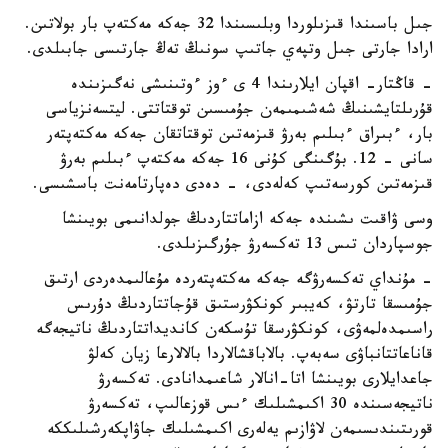
جىل باسىندا قىزىلوردا وبلىسىندا 32 جەكە مەكتەپ بار بولاتىن.
ارادا جارتى جىل وتپەي جاتىپ سونىڭ تەڭ جارتىسى جابىلدى.
- قاڭتار- اقپان ايلارىندا 4 ى ءوز ءوتىنىشى نەگىزىندە
قۇرىلتايشىنىڭ شەشىمىمەن جۇمىسىن توقتاتتى. ليتسەنزياسى
بار، ءبىراق ءبىلىم بەرۋ قىزمەتىن توقتاتقان جەكە مەكتەپتەر
سانى - 12. بۇگىنگى كۇنى 16 جەكە مەكتەپ ءبىلىم بەرۋ
قىزمەتىن كورسەتىپ كەلەدى، - دەدى دەپارتامەنت باسشىسى.
وسى ۋاقىت ىشىندە جەكە ازاماتتاردىڭ جولدانىمى بويىنشا
جوسپاردان تىس 13 تەكسەرۋ جۇرگىزىلدى.
- مۇنداي تەكسەرۋگە جەكە مەكتەپتەردە مۇعالىمدەردى ارتىق
جۇمىسقا تارتۋ، كەيبىر كونكۋرستىق قۇجاتتاردىڭ دۇرىس
راسىمدەلمەۋى، كونكۋرسقا تۇسكەن كانديداتتاردىڭ ناتيجەگە
قاناعاتتانباۋى سەبەپ. بالاباقشالاردا بالالارعا زيان كەلۋ
جاعدايلارى بويىنشا اتا-انالار شاعىمدانادى. تەكسەرۋ
ناتيجەسىندە 30 اكىمشىلىك ءىس قوزعالىپ، تەكسەرۋ
قورىتىندىسىمەن لاۋازىم يەلەرى اكىمشىلىك جاۋاپكەرشىلىككە