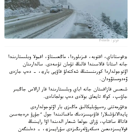
فوتو: Pexels
«قوستاناي، اقتوبە، قىزىلوردا، ماڭعىستاۋ، اقمولا وبلىستارىندا
جانە استانا قالاسىندا قالىڭ تۇمان تۇسەدى. سالدارىنان
اۆتوجولداردا كورىنىستىڭ شەكتەلۋ قاۋپى بار»، - دەپ جازدى
ۆەدومستۆودان.
شىعىس قازاقستان جانە اباي وبلىستارىندا قار ارالاس جاڭبىر
جاۋىپ، كوك تايعاق بولادى دەپ بولجانادى.
«قۇرمەتتى رەسپۋبليكالىق ماڭىزى بار اۆتوجولداردى
پايدالانۋشىلار! قاۋىپسىزدىك ماقساتىندا جول ءجۇرۋ ەرەجەسىن
قاتاڭ ساقتاپ، ۇزاق جولعا شىعار الدىندا اۋا رايىنىڭ
قولايسىزدىعىن ەسكەرۋلەرىڭىزدى سۇرايمىز»، - دەلىنگەن