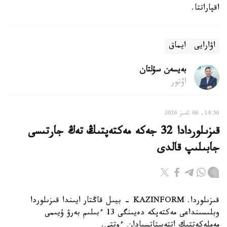
اقپاراتتا.
اۋارايى
ايماق
بەيسەن سۇلتان
اۆتور
14:56, 06 تامىز 2026
قىزىلوردادا 32 جەكە مەكتەپتىڭ تەڭ جارتىسى
جابىلىپ قالدى
قىزىلوردا. KAZINFORM - بيىل قاڭتار ايىندا قىزىلوردا
وبلىسىنداعى مەكتەپكە دەيىنگى 13 ءبىلىم بەرۋ ۇيىمى
مەملەكەتتىك اتتەستاتسيادان ءوتتى.