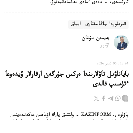
تارتىلدى، - دەدى ءمادي بەكماعانبەتوۆ.
قىزىلوردا جاڭالىقتارى
ايماق
بەيسەن سۇلتان
اۆتور
13:24, 06 تامىز 2026
باياناۋىل تاۋلارىندا ەركىن جۇرگەن ارقارلار ۆيدەوعا
ءتۇسىپ قالدى
پاۆلودار. KAZINFORM - ۇلتتىق پارك اۋماعىن مەكەندەيتىن
تاۋ ارقارلارىنىڭ سانى بۇگىندە 800 گە تاياپ قالعان. جانۋارلار
قازاقستاننىڭ قىزىل كىتابىنا ەنگىزىلگەن.