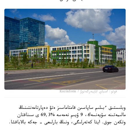
فوتو: اعىباي اياپبەرگەنوۆ / Kazinform
وبلىستىق ءبىلىم ساپاسىن قامتاماسىز ەتۋ دەپارتامەنتىنىڭ
مالىمەتىنە سۇيەنسەك، 9 ۇيىم نەمەسە %69,3 ى سىناقتان
وتكەن جوق. ايتا كەتەرلىگى، ونىڭ بارلىعى - جەكە بالاباقشا.