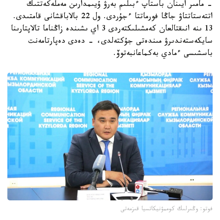
- مامىر ايىنان باستاپ ءبىلىم بەرۋ ۇيىمدارىن مەملەكەتتىك
اتتەستاتتاۋ جاڭا فورماتتا ءجۇردى. ول 22 بالاباقشانى قامتىدى.
13 ىنە انىقتالعان كەمشىلىكتەردى 3 اي ىشىندە زاڭناما تالاپتارىنا
سايكەستەندىرۋ مىندەتى جۇكتەلدى، - دەدى دەپارتامەنت
باسشىسى ءمادي بەكماعانبەتوۆ.
فوتو: وڭىرلىك كوممۋنيكاتسيا قىزمەتى