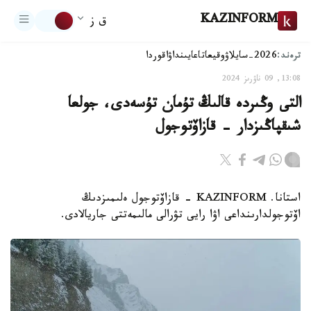
KAZINFORM
ق ز
ترەند:
2026-سايلاۋ
وقيعا
تاعايىنداۋ
اقوردا
13:08, 09 ناۋرىز 2024
التى وڭىردە قالىڭ تۇمان تۇسەدى، جولعا
شىقپاڭىزدار - قازاۆتوجول
استانا. KAZINFORM - قازاۆتوجول ەلىمىزدىڭ
اۆتوجولدارىنداعى اۋا رايى تۋرالى مالىمەتتى جاريالادى.