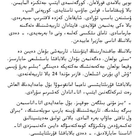
بويى بالامدى قورلاعان. كورگەنىمدى ايتىپ جەتكىزە المايمىن.
بالا ۇيىقتاماسا، قولىن جاۋىپ تاستايدى. كورپەنى الىپ،
ۇستىنەن باسىپ تۇرادى. شايقاعان كەزدە لاقتىرىپ جىبەرەدى.
بالا ەكى بەتىمەن قۇلايدى. قايتادان تاربيەشىنىڭ ەتەگىنە
جارماسادى. تاماق ىشكىسى كەلسە، ونى دا بەرمەيدى، - دەدى
بالانىڭ اناسى جازيرا عابيدەن.
بالانىڭ جاقىندارىنىڭ ايتۋىنشا، تاربيەشى بۇعان دەيىن دە
ءىستى بولعان. دەگەنمەن بۇدان بالاباقشا باسشىلىعى حابارسىز.
وقيعا بولعان جەكەمەنشىك مەكتەپكە دەيىنگى ءبىلىم بەرۋ ۇيىمى
ءۇش اي بۇرىن اشىلعان. قازىر مۇندا 24 بالا تاربيەلەنەدى.
بالاباقشا قۇرىلتايشىسى ناعيما امانقوسوۆا بۇل جاعدايدىڭ العاش
رەت تىركەلگەنىن ايتىپ، اتا-انادان كەشىرىم سۇرادى.
- ءبىز مۇنى بىلگەن جوقپىز. بۇل جاعدايدى اتا-اناسىمەن
بىرگە بىلدىك. تاربيەشىنىڭ ۇيىنە بارىپ سويلەستىك، ءبىراق
ول ناقتى جاۋاپ بەرە المادى. بالانى تولىق مەديتسينالىق
تەكسەرۋدەن وتكىزۋگە كومەكتەسۋگە دايىن ەكەنىمىزدى اتا-
اناسىنا حابارلادىق، - دەدى بالاباقشا قۇرىلتايشىسى.