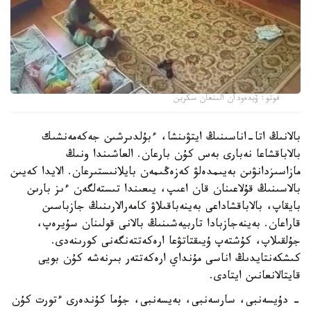
فوتو: ۆيدەودان الىنعان سكرين
بالانىڭ اتا-اناسىنىڭ ايتۋىنشا، ءبۇلدىرشىن جەكەمەنشىك
بالاباقشاعا نەبارى بەس كۇن بارعان. العاشىندا ونىڭ
مازاسىزدانۋىن بەيىمدەلۋ كەزەڭىمەن بايلانىستىرعان. الايدا كەيىن
بالاسىنىڭ قۇلاعىنان قان اعىپ، يىعىندا تىستەلگەن ءىز بارىن
بايقاپ، بالاباقشاداعى بەينەباقىلاۋ كامەرالارىنىڭ جازباسىن
قاراعان. بەينەجازبادا تاربيەشىنىڭ بالانى قولىنان سۇيرەپ،
جۇلقىلاپ، كۇشتەپ ۇيىقتاتۋعا ارەكەتتەنگەنى كورىنەدى.
كىشكەنتايدىڭ اناسى مۇنداي ارەكەتتەر بىرنەشە كۇن بويى
قايتالانعانىن ايتادى.
- دۇيسەنبى، سارسەنبى، بەيسەنبى، جۇما كۇندەرى ءتورت كۇن