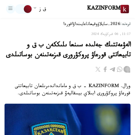
KAZINFORM
ق ز
ترەند:
2026-سايلاۋ
وقيعا
تاعايىنداۋ
اقوردا
11:17, 06 قىركۇيەك 2024
الەۋمەتتىك جەلىدە سىنعا ىلىككەن ب ق و
تابيعاتتى قورعاۋ پروكۋرورى قىزمەتىنەن بوساتىلدى
ورال. KAZINFORM - ب ق و مامانداندىرىلعان تابيعاتتى
قورعاۋ پروكۋرورى ابىلاي بيسقاليەۆ قىزمەتىنەن بوساتىلدى.