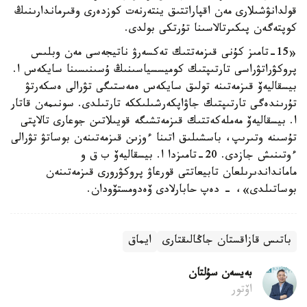
قولدانۋشىلارى مەن اقپاراتتىق ينتەرنەت كوزدەرى وقىرماندارىنىڭ
كوپتەگەن پىكىرتالاسىنا تۇرتكى بولدى.
«15-تامىز كۇنى قىزمەتتىك تەكسەرۋ ناتيجەسى مەن وبلىس
پروكۋراتۋراسى تارتىپتىك كوميسسياسىنىڭ ۇسىنىسىنا سايكەس ا.
بيسقاليەۆ قىزمەتىنە تولىق سايكەس ەمەستىگى تۋرالى ەسكەرتۋ
تۇرىندەگى تارتىپتىك جاۋاپكەرشىلىككە تارتىلدى. سونىمەن قاتار
ا. بيسقاليەۆ مەملەكەتتىك قىزمەتشىگە قويىلاتىن جوعارى تالاپتى
تۇسىنە وتىرىپ، باسشىلىق اتىنا ءوزىن قىزمەتىنەن بوساتۋ تۋرالى
ءوتىنىش جازدى. 20-تامىزدا ا. بيسقاليەۆ ب ق و
مامانداندىرىلعان تابيعاتتى قورعاۋ پروكۋرورى قىزمەتىنەن
بوساتىلدى»، - دەپ حابارلادى ۆەدومستۆودان.
باتىس قازاقستان جاڭالىقتارى
ايماق
بەيسەن سۇلتان
اۆتور