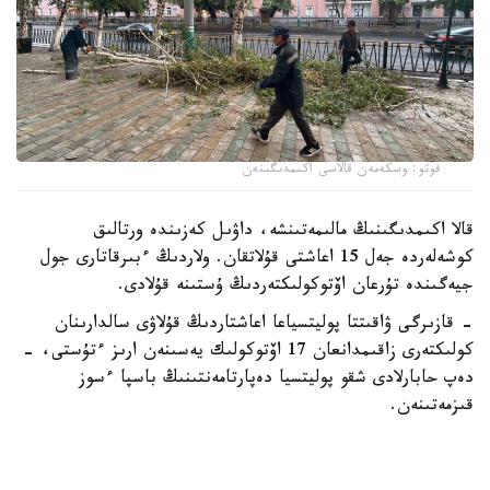
فوتو: وسكەمەن قالاسى اكىمدىگىنەن
قالا اكىمدىگىنىڭ مالىمەتىنشە، داۋىل كەزىندە ورتالىق
كوشەلەردە جەل 15 اعاشتى قۇلاتقان. ولاردىڭ ءبىرقاتارى جول
جيەگىندە تۇرعان اۆتوكولىكتەردىڭ ۇستىنە قۇلادى.
- قازىرگى ۋاقىتتا پوليتسياعا اعاشتاردىڭ قۇلاۋى سالدارىنان
كولىكتەرى زاقىمدانعان 17 اۆتوكولىك يەسىنەن ارىز ءتۇستى، -
دەپ حابارلادى شقو پوليتسيا دەپارتامەنتىنىڭ باسپا ءسوز
قىزمەتىنەن.
پوليتسياعا ءالى بارلىق زارداپ شەككەن كولىك يەلەرى جۇگىنىپ
ۇلگەرمەگەن بولۋى دا مۇمكىن.