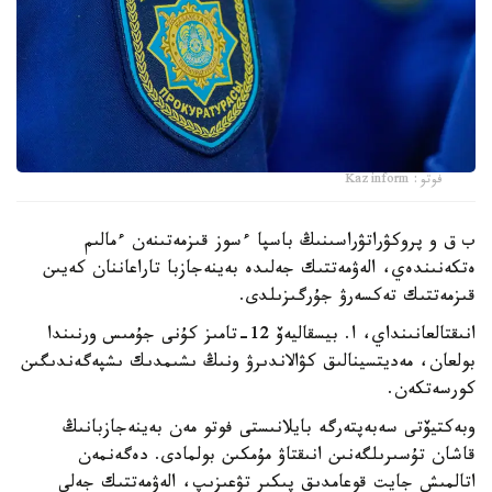
فوتو: Kazinform
ب ق و پروكۋراتۋراسىنىڭ باسپا ءسوز قىزمەتىنەن ءمالىم
ەتكەنىندەي، الەۋمەتتىك جەلىدە بەينەجازبا تاراعاننان كەيىن
قىزمەتتىك تەكسەرۋ جۇرگىزىلدى.
انىقتالعانىنداي، ا. بيسقاليەۆ 12-تامىز كۇنى جۇمىس ورنىندا
بولعان، مەديتسينالىق كۋالاندىرۋ ونىڭ ىشىمدىك ىشپەگەندىگىن
كورسەتكەن.
وبەكتيۆتى سەبەپتەرگە بايلانىستى فوتو مەن بەينەجازبانىڭ
قاشان تۇسىرىلگەنىن انىقتاۋ مۇمكىن بولمادى. دەگەنمەن
اتالمىش جايت قوعامدىق پىكىر تۋعىزىپ، الەۋمەتتىك جەلى