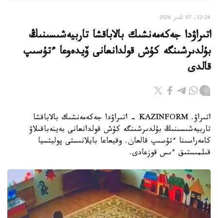
12:24, 07 تامىز 2026
اتىراۋدا جەكەمەنشىك بالاباقشا تاربيەشىسىنىڭ
بۇلدىرشىنگە كۇش قولدانعانى ۆيدەوعا ءتۇسىپ
قالدى
اتىراۋ. KAZINFORM - اتىراۋدا جەكەمەنشىك بالاباقشا
تاربيەشىسىنىڭ بۇلدىرشىنگە كۇش قولدانعانى بەينەباقىلاۋ
كامەراسىنا ءتۇسىپ قالعان. وقيعاعا بايلانىستى پوليتسيا
قىلمىستىق ءىس قوزعادى.