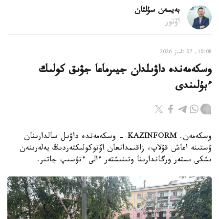
بەيسەن سۇلتان
اۆتور
10:08, 07 تامىز 2026
وسكەمەندە داۋىلدان جيىرماعا جۋىق كولىك
ءبۇلىندى
وسكەمەن. KAZINFORM - وسكەمەندە داۋىل سالدارىنان
ۇستىنە اعاش قۇلاپ، زاقىمدانعان اۆتوكولىكتەردىڭ يەلەرىنەن
ىشكى ىستەر ورگاندارىنا وتىنىشتەر ءالى ءتۇسىپ جاتىر.