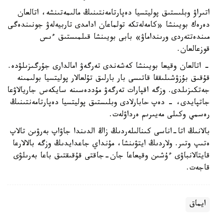
اتىراۋ وبلىستىق پوليتسيا دەپارتامەنتىنىڭ مالىمەتىنشە، اتالعان
دەرەك بويىنشا «كامەلەتكە تولماعان ادامدى تاربيەلەۋ جونىندەگى
مىندەتتەردى ورىنداماۋ» بابى بويىنشا قىلمىستىق ءىس
قوزعالعان.
- اتالعان وقيعا بويىنشا كەشەندى تەرگەۋ امالدارى جۇرگىزىلۋدە.
قۇقىق بۇزۋشىلىققا قاتىسى بار بارلىق تۇلعالار پوليتسيا بولىمىنە
جەتكىزىلدى. وزگە اقپارات تەرگەۋ مۇددەسىنە سايكەس جاريالاۋعا
جاتپايدى، - دەپ حابارلادى وبلىستىق پوليتسيا دەپارتامەنتىنىڭ
رەسمي وكىلى مەيىرىم ەرداۋلەت.
بالانىڭ اتا-اناسى كىنالىلەردىڭ زاڭ الدىندا جاۋاپ بەرۋىن تالاپ
ەتىپ وتىر. ولاردىڭ ايتۋىنشا، مۇنداي جاعدايدىڭ وزگە بالالارعا
قايتالانباۋى ءۇشىن وقيعاعا جان-جاقتى قۇقىقتىق باعا بەرىلۋى
قاجەت.
ايماق