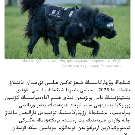
Фото: ҚХР Шыңжаң Өндіріс-құрылыс корпусы (ШӨҚК)
Қоғамдық қауіпсіздік басқармасы
شىڭجاڭ وۆچاركاسىنىڭ شىعۋ تەگىن عىلىمي تۇرعىدان ناقتىلاۋ
ماقساتىندا 2025 -جىلعى تامىزدا شىڭجاڭ ساياسي-قۇقىق
ينستيتۋتىنىڭ باس بولۋىمەن قىتاي عىلىم اكادەمياسىنىڭ كۋنمين
زوولوگيا ينستيتۋتى جانە شوقك قىزمەتتىك يتتەر ورتالىعى
بىرلەسىپ، «شىڭجاڭ وۆچاركاسىنىڭ تۇقىمدىق تازالىعىن ساقتاۋ
جانە ولاردى قىزمەتتىك يت رەتىندە ىرىكتەۋدىڭ نەگىزگى
تەحنولوگيالارىن ازىرلەۋ مەن قولدانۋ» جوباسىن ىسكە قوسقان