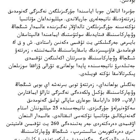
بولاتىن.
جۋىردا اتالعان جوبا اياسىندا جۇرگىزىلگەن نەگىزگى گەنومدىق
زەرتتەۋدىڭ ناتيجەلەرى جاريالاندى. ميلليونداعان مۋتاتسيا
نۇكتەسىنە جۇرگىزىلگەن تالداۋلار نەگىزىندە عالىمدار شىڭجاڭ
وۆچاركاسىنىڭ قىتايدىڭ سولتۇستىك ايماعىندا قالىپتاسقان
بايىرعى جەرگىلىكتى يت تۇقىمى ەكەنىن راستادى. ش و ق ك
قوعامدىق قاۋىپسىزدىك باسقارماسىنىڭ مالىمەتىنشە، زەرتتەۋ
شىڭجاڭ وۆچاركاسىنىڭ «سىرتتان اكەلىنگەن تۇقىمدى
جەتىلدىرۋ ناتيجەسىندە پايدا بولعانى» تۋرالى ۇزاققا سوزىلعان
پىكىرتالاسقا نۇكتە قويىلدى.
بەلگىلى بولعانداي، زەرتتەۋ توبى بىرنەشە اي بويى شىڭجاڭ
وۆچاركاسىنىڭ بۇكىل ولكەدەگى نەگىزگى تارالۋ ايماقتارىن
ارالاپ، 109 داراباسقا جوعارى ساپالى تولىق گەنومدىق
سەكۆەنيرلەۋ جۇرگىزدى. ناتيجەسىندە 25 ميلليوننان استام
گەنەتيكالىق مۋتاتسيا نۇكتەسى انىقتالدى. عالىمدار الىنعان
اۋقىمدى دەرەكتەردى جەر بەتىندەگى 260 يت تۇقىمىن قامتيتىن
ءىرى دەرەكقورمەن سالىستىرىپ، شىڭجاڭ وۆچاركاسىنىڭ