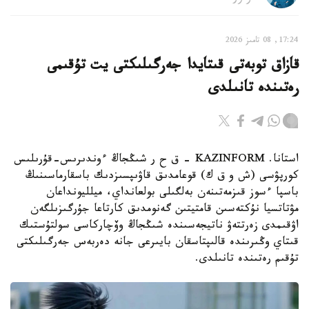
17:24, 08 تامىز 2026
قازاق توبەتى قىتايدا جەرگىلىكتى يت تۇقىمى
رەتىندە تانىلدى
استانا. KAZINFORM – ق ح ر شىڭجاڭ ءوندىرىس-قۇرىلىس
كورپۋسى (ش و ق ك) قوعامدىق قاۋىپسىزدىك باسقارماسىنىڭ
باسپا ءسوز قىزمەتىنەن بەلگىلى بولعانداي، ميلليونداعان
مۋتاتسيا نۇكتەسىن قامتيتىن گەنومدىق كارتاعا جۇرگىزىلگەن
اۋقىمدى زەرتتەۋ ناتيجەسىندە شىڭجاڭ وۆچاركاسى سولتۇستىك
قىتاي وڭىرىندە قالىپتاسقان بايىرعى جانە دەربەس جەرگىلىكتى
تۇقىم رەتىندە تانىلدى.