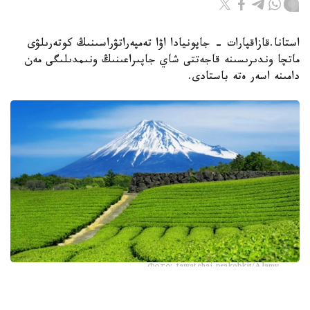
استانا.قازاقپارات - جاپونيادا اۋا تەمپەراتۋراسىنىڭ كوتەرىلۋى
ماتچا وندىرىسىنە قاجەتتى شاي جاپىراعىنىڭ ونىمدىلىگى مەن
دامىنە اسەر ەتە باستادى.
Фото: tawatchai prakobkit/Alamy
اسىرەسە جازعى اپتاپ، جىلى تۇندەر جانە كوكتەمدەگى اۋا