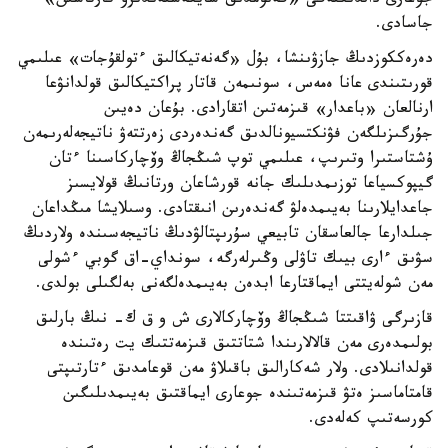
جوعارى دالدىكتەگى «گەنومدىق سايكەستەندىرۋ كارتاسىن»
جاسادى.
دەرەككوزدىڭ جازۋىنشا، بۇل «گەنەتيكالىق ءتولقۇجات» عىلىمي
قورىتىندى عانا ەمەس، سونىمەن قاتار پراكتيكالىق قولدانۋعا
ارنالعان «باعدار» قىزمەتىن اتقارادى. بۇعان دەيىن
جۇرگىزىلگەن فۋنكتسيونالدىق گەندەردى زەرتتەۋ ناتيجەلەرىمەن
ۇشتاستىرا وتىرىپ، عىلىمي توپ شىڭجاڭ وۆچاركاسىنا ءتان
گيپوكسياعا توزىمدىلىك جانە قورشاعان ورتانىڭ قولايسىز
جاعدايلارىنا بەيىمدەلۋ گەندەرىن انىقتادى. وسىلايشا مىڭداعان
جىلدارعا جالعاسقان تابيعي سۇرىپتالۋدىڭ ناتيجەسىندە ولاردىڭ
سۋىق ءارى بيىك تاۋلى وڭىرلەرگە، سونداي-اق گوبي ءشولى
مەن شولەيتتى ايماقتارعا ابدەن بەيىمدەلگەنى بەلگىلى بولدى.
قازىرگى ۋاقىتتا شىڭجاڭ وۆچاركالارى ش و ق ك- نىڭ بارلىق
بولىمدەرى مەن قالالارىندا شتاتتىق قىزمەتتىك يت رەتىندە
قولدانىلادى. ولار شەكارالىق باقىلاۋ مەن قوعامدىق ءتارتىپتى
قامتاماسىز ەتۋ قىزمەتىندە جوعارى ايماقتىق بەيىمدىلىگىن
كورسەتىپ كەلەدى.