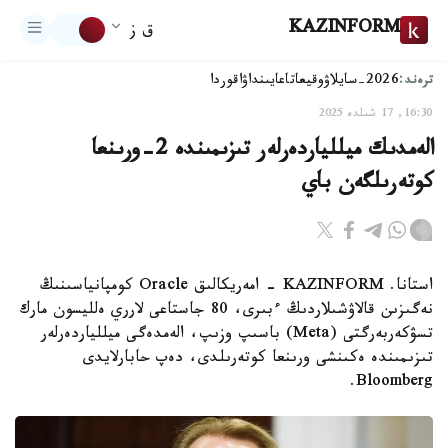
KAZINFORM
ق ز
ترەند:
2026-سايلاۋ
وقيعا
تاعايىنداۋ
اقوردا
16:30, 17 شىلدە 2025
الەمدىك ميللياردەرلەر تىزىمىندە 2-ورىنعا
كوتەرىلگەن باي
استانا. KAZINFORM - امەريكالىق Oracle كومپانياسىنىڭ
نەگىزىن قالاۋشىلاردىڭ ءبىرى، 80 جاستاعى لارري ەلليسون مارك
تسۋكەربەرگتى (Meta) باسىپ وزىپ، الەمدەگى ميللياردەرلەر
تىزىمىندە ەكىنشى ورىنعا كوتەرىلدى، دەپ حابارلايدى
Bloomberg.