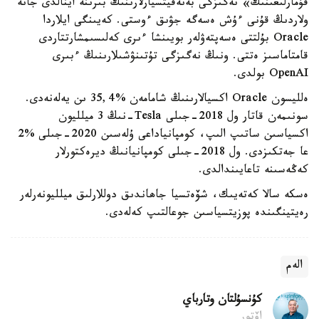
قۇمارلىعىنىڭ» نەگىزگى بەنەفيتسيارلارىنىڭ بىرىنە اينالدى جانە
ولاردىڭ قۇنى ءۇش ەسەگە جۋىق ءوستى. كەيىنگى ايلاردا
Oracle بۇلتتى ەسەپتەۋلەر بويىنشا ءىرى كەلىسىمشارتتاردى
قامتاماسىز ەتتى. ونىڭ نەگىزگى تۇتىنۋشىلارىنىڭ ءبىرى
OpenAI بولدى.
ەلليسون Oracle اكسيالارىنىڭ شامامەن %35,4 ىن يەلەنەدى.
سونىمەن قاتار ول 2018-جىلى Tesla-نىڭ 3 ميلليون
اكسياسىن ساتىپ الىپ، كومپانياداعى ۇلەسىن 2020-جىلى %2
عا جەتكىزدى. ول 2018-جىلى كومپانيانىڭ ديرەكتورلار
كەڭەسىنە تاعايىندالدى.
ەسكە سالا كەتەيىك، شۆەتسيا جاھاندىق دوللارلىق ميلليونەرلەر
رەيتينگىندە پوزيتسياسىن جوعالتىپ كەلەدى.
الەم
كۇنسۇلتان وتارباي
اۆتور