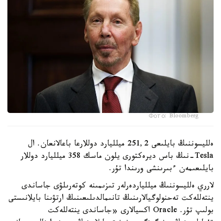
Фото: Bloomberg
ەلليسوننىڭ بايلىعى 251,2 ميلليارد دوللارعا باعالانعان. ال
Tesla-نىڭ باس ديرەكتورى يلون ماسك 358 ميلليارد دوللار
بايلىعىمەن ءبىرىنشى ورىندا تۇر.
لارري ەلليسوننىڭ ميللياردەرلەر تىزىمىنە كوتەرىلۋى جاساندى
ينتەللەكت تەحنولوگيالارىنىڭ تانىمالدىلىعىنىڭ ارتۋىنا بايلانىستى
بولىپ تۇر. Oracle اكسيالارى «جاساندى ينتەللەكت