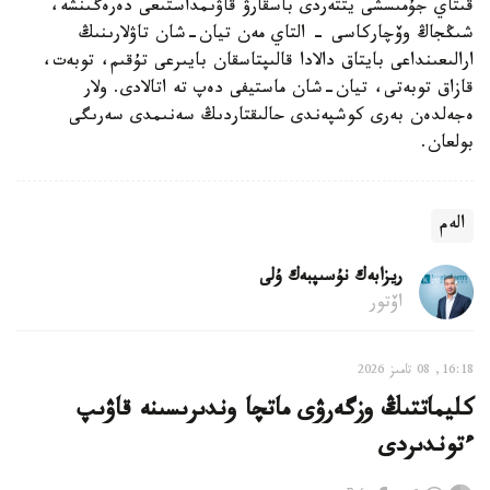
قىتاي جۇمىسشى يتتەردى باسقارۋ قاۋىمداستىعى دەرەگىنشە،
شىڭجاڭ وۆچاركاسى - التاي مەن تيان-شان تاۋلارىنىڭ
ارالىعىنداعى بايتاق دالادا قالىپتاسقان بايىرعى تۇقىم، توبەت،
قازاق توبەتى، تيان-شان ماستيفى دەپ تە اتالادى. ولار
ەجەلدەن بەرى كوشپەندى حالىقتاردىڭ سەنىمدى سەرىگى
بولعان.
الەم
ريزابەك نۇسىپبەك ۇلى
اۆتور
16:18, 08 تامىز 2026
كليماتتىڭ وزگەرۋى ماتچا وندىرىسىنە قاۋىپ
ءتوندىردى