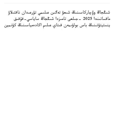
شىڭجاڭ وۆچاركاسىنىڭ شىعۋ تەگىن عىلىمي تۇرعىدان ناقتىلاۋ
ماقساتىندا 2025 -جىلعى تامىزدا شىڭجاڭ ساياسي-قۇقىق
ينستيتۋتىنىڭ باس بولۋىمەن قىتاي عىلىم اكادەمياسىنىڭ كۋنمين
زوولوگيا ينستيتۋتى جانە شوقك قىزمەتتىك يتتەر ورتالىعى
بىرلەسىپ، «شىڭجاڭ وۆچاركاسىنىڭ تۇقىمدىق تازالىعىن ساقتاۋ
جانە ولاردى قىزمەتتىك يت رەتىندە ىرىكتەۋدىڭ نەگىزگى
تەحنولوگيالارىن ازىرلەۋ مەن قولدانۋ» جوباسىن ىسكە قوسقان
بولاتىن.
جۋىردا اتالعان جوبا اياسىندا جۇرگىزىلگەن نەگىزگى گەنومدىق
زەرتتەۋدىڭ ناتيجەلەرى جاريالاندى. ميلليونداعان مۋتاتسيا
نۇكتەسىنە جۇرگىزىلگەن تالداۋلار نەگىزىندە عالىمدار شىڭجاڭ
وۆچاركاسىنىڭ قىتايدىڭ سولتۇستىك ايماعىندا قالىپتاسقان
بايىرعى جەرگىلىكتى يت تۇقىمى ەكەنىن راستادى. ش و ق ك
قوعامدىق قاۋىپسىزدىك باسقارماسىنىڭ مالىمەتىنشە، زەرتتەۋ
شىڭجاڭ وۆچاركاسىنىڭ «سىرتتان اكەلىنگەن تۇقىمدى
جەتىلدىرۋ ناتيجەسىندە پايدا بولعانى» تۋرالى ۇزاققا سوزىلعان