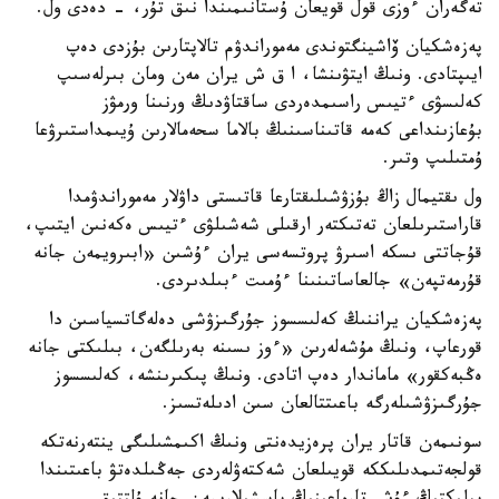
تەگەران ءوزى قول قويعان ۇستانىمىندا نىق تۇر، - دەدى ول.
پەزەشكيان ۆاشينگتوندى مەموراندۋم تالاپتارىن بۇزدى دەپ
ايىپتادى. ونىڭ ايتۋىنشا، ا ق ش يران مەن ومان بىرلەسىپ
كەلىسۋى ءتيىس راسىمدەردى ساقتاۋدىڭ ورنىنا ورمۋز
بۇعازىنداعى كەمە قاتىناسىنىڭ بالاما سحەمالارىن ۇيىمداستىرۋعا
ۇمتىلىپ وتىر.
ول ىقتيمال زاڭ بۇزۋشىلىقتارعا قاتىستى داۋلار مەموراندۋمدا
قاراستىرىلعان تەتىكتەر ارقىلى شەشىلۋى ءتيىس ەكەنىن ايتىپ،
قۇجاتتى ىسكە اسىرۋ پروتسەسى يران ءۇشىن «ابىرويمەن جانە
قۇرمەتپەن» جالعاساتىنىنا ءۇمىت ءبىلدىردى.
پەزەشكيان يراننىڭ كەلىسسوز جۇرگىزۋشى دەلەگاتسياسىن دا
قورعاپ، ونىڭ مۇشەلەرىن «ءوز ىسىنە بەرىلگەن، بىلىكتى جانە
ەڭبەكقور» ماماندار دەپ اتادى. ونىڭ پىكىرىنشە، كەلىسسوز
جۇرگىزۋشىلەرگە باعىتتالعان سىن ادىلەتسىز.
سونىمەن قاتار يران پرەزيدەنتى ونىڭ اكىمشىلىگى ينتەرنەتكە
قولجەتىمدىلىككە قويىلعان شەكتەۋلەردى جەڭىلدەتۋ باعىتىندا