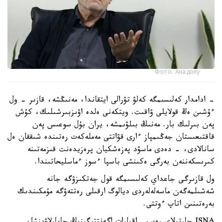
Фото: Анадолу
- ادامدار كەلىسىمگە كەلۋ تۋرالى ايتقاندا، مەنىڭشە، قازىر - ول
ءۇشىن ەڭ قولايلى ۋاقىت. ويتكەنى ەلدە اۋىزبىرشىلىك، كۇش
پەن بىرلىك بار. مەنىڭ بىلۋىمشە، يران بۇل سوعىس پەن
قاقتىعىستان جەڭىمپاز ءارى قۋاتتى مەملەكەت رەتىندە شىققان ەل
سانالادى، - دەدى ماسۋد پەزەشكيان پرەزيدەنت قىزمەتىنە
كىرىسكەننەن بەرگى ەكىنشى باسپا ءسوز ءماسليحاتىندا.
ول قازىرگى جاعداي كەلىسىمگە قول جەتكىزۋگە جانە
شەشىلمەگەن ماسەلەلەردى ديالوگ ارقىلى رەتتەۋگە مۇمكىندىك
بەرەتىنىن اتاپ ءوتتى.