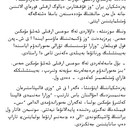
ISNA جارتىلاي رەسمي اقپارات اگەنتتىگىنىڭ حابارلاۋىنشا،
پەزەشكيان يران ءوز قۇقىقتارىن ديالوگ ارقىلى قورعاي الاتىنىن
جانە ەل مەن حالىقتىڭ مۇددەسىنەن باسقا ەشتەڭەگە
ۇمتىلمايتىنىن ايتتى.
ونىڭ سوزىنشە، داۋلاردى تەك سوعىس ارقىلى شەشۋ مۇمكىن
ەمەس. پرەزيدەنت ءوز ۇكىمەتىنىڭ ماۋسىم ايىندا ا ق ش-پەن
قول قويىلعان ءوزارا تۇسىنىستىك تۋرالى مەموراندۋم اياسىندا
بەيبىتشىلىك ورناتۋعا بەيىلدى ەكەنىن تاعى دا راستادى.
- بۇل ماسەلەلەردى تەك سوعىس ارقىلى شەشۋ مۇمكىن ەمەس.
ءبىز مەموراندۋم ەرەجەلەرىنە سۇيەنە وتىرىپ، بەيبىتشىلىككە
قاراي ۇمتىلعىمىز كەلەدى، - دەدى ول.
پەزەشكياننىڭ ايتۋىنشا، ەگەر ا ق ش ءوزى قالىپتاستىرعان
سەنىمسىزدىك احۋالىنان باس تارتىپ، ءوزارا سەنىمدى قالپىنا
كەلتىرۋ مۇمكىن بولسا، تەگەران مەموراندۋمدى الداعى ءىس-
قيمىلدىڭ نەگىزى رەتىندە پايدالانۋعا نيەتتى. سونىمەن قاتار ول
يراننىڭ ۆاشينگتوندى ءالى دە «سەنىم ارتۋعا بولمايتىن» تاراپ
دەپ سانايتىنىن جەتكىزدى.