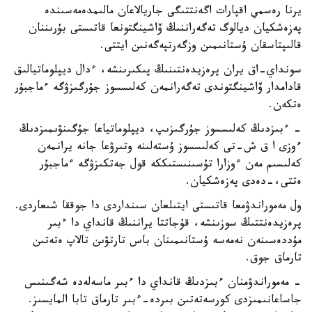
يرنا رەسمي اقپارات اگەنتتىگى جاريالاعان مالىمدەمەسىندە
پەزەشكيان ديالوگ تەگەراننىڭ ۆاشينگتونعا قاتىستى بۇرىننان
قالىپتاسقان ۇستانىمىن وزگەرتپەگەنىن ايتتى.
سونداي-اق يران پرەزيدەنتىنىڭ پىكىرىنشە، ءدال ديپلوماتيالىق
قادامدار ۆاشينگتوندى تەگەرانمەن كەلىسسوز جۇرگىزۋگە ءماجبۇر
ەتكەن.
- ءبىزدىڭ كەلىسسوز جۇرگىزىپ، ديپلوماتياعا جۇگىنۋىمىزدىڭ
ءوزى ا ق ش-تى كەلىسسوز ۇستەلىنە وتىرۋعا جانە يرانمەن
كەلىسىم مەن ءوزارا تۇسىنىستىككە قول جەتكىزۋگە ءماجبۇر
ەتتى،-دەدى پەزەشكيان.
ول مەموراندۋمعا قاتىستى ايتىلعان سىنداردى دا جوققا شىعاردى.
پرەزيدەنتتىڭ سوزىنشە، قۇجاتتا يراننىڭ قانداي دا ءبىر
مۇددەسىنەن نەمەسە ۇستانىمىنان باس تارتۋىن تالاپ ەتەتىن
تارماق جوق.
- مەموراندۋمنان ءبىزدىڭ قانداي دا ءبىر ماسەلەدە شەگىنىس
جاساعانىمىزدى كورسەتەتىن بىردە-ءبىر تارماق تابا المايسىز.