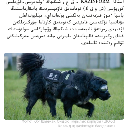
استانا. KAZINFORM – ق ح ر شىڭجاڭ ءوندىرىس-قۇرىلىس
كورپۋسى (ش و ق ك) قوعامدىق قاۋىپسىزدىك باسقارماسىنىڭ
باسپا ءسوز قىزمەتىنەن بەلگىلى بولعانداي، ميلليونداعان
مۋتاتسيا نۇكتەسىن قامتيتىن گەنومدىق كارتاعا جۇرگىزىلگەن
اۋقىمدى زەرتتەۋ ناتيجەسىندە شىڭجاڭ وۆچاركاسى سولتۇستىك
قىتاي وڭىرىندە قالىپتاسقان بايىرعى جانە دەربەس جەرگىلىكتى
تۇقىم رەتىندە تانىلدى.
Фото: ҚХР Шыңжаң Өндіріс-құрылыс корпусы (ШӨҚК)
Қоғамдық қауіпсіздік басқармасы