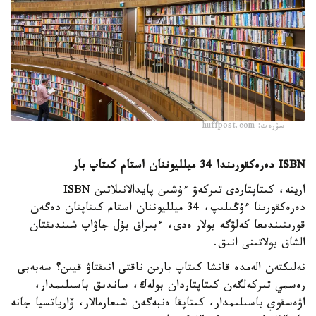
سۋرەت: huffpost.com
ISBN دەرەكقورىندا 34 ميلليوننان استام كىتاپ بار
ارينە، كىتاپتاردى تىركەۋ ءۇشىن پايدالانىلاتىن ISBN
دەرەكقورىنا ءۇڭىلىپ، 34 ميلليوننان استام كىتاپتان دەگەن
قورىتىندىعا كەلۋگە بولار ەدى، ءبىراق بۇل جاۋاپ شىندىقتان
الشاق بولاتىنى انىق.
نەلىكتەن الەمدە قانشا كىتاپ بارىن ناقتى انىقتاۋ قيىن؟ سەبەبى
رەسمي تىركەلگەن كىتاپتاردان بولەك، ساندىق باسىلىمدار،
اۋەسقوي باسىلىمدار، كىتاپقا ەنبەگەن شىعارمالار، ۆارياتسيا جانە