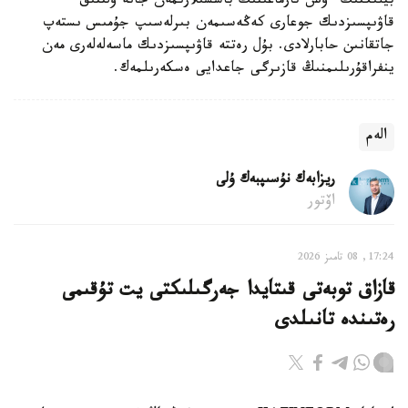
بيلىكتىڭ ءۇش تارماعىنىڭ باسشىلارىمەن جانە ۇلتتىق
قاۋىپسىزدىك جوعارى كەڭەسىمەن بىرلەسىپ جۇمىس ىستەپ
جاتقانىن حابارلادى. بۇل رەتتە قاۋىپسىزدىك ماسەلەلەرى مەن
ينفراقۇرىلىمنىڭ قازىرگى جاعدايى ەسكەرىلمەك.
الەم
ريزابەك نۇسىپبەك ۇلى
اۆتور
17:24, 08 تامىز 2026
قازاق توبەتى قىتايدا جەرگىلىكتى يت تۇقىمى
رەتىندە تانىلدى