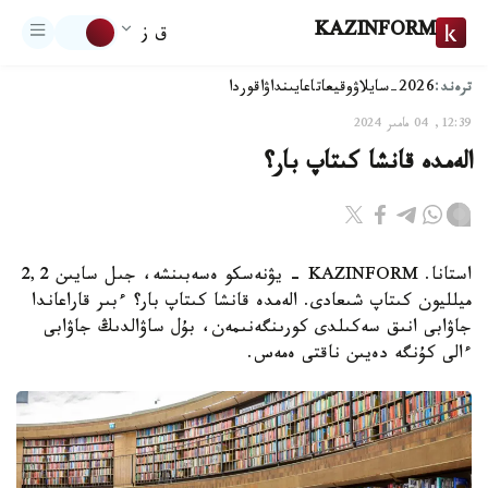
KAZINFORM
ق ز
ترەند:
2026-سايلاۋ
وقيعا
تاعايىنداۋ
اقوردا
12:39, 04 مامىر 2024
الەمدە قانشا كىتاپ بار؟
استانا. KAZINFORM - يۋنەسكو ەسەبىنشە، جىل سايىن 2,2
ميلليون كىتاپ شىعادى. الەمدە قانشا كىتاپ بار؟ ءبىر قاراعاندا
جاۋابى انىق سەكىلدى كورىنگەنىمەن، بۇل ساۋالدىڭ جاۋابى
ءالى كۇنگە دەيىن ناقتى ەمەس.