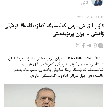
اۆتور
14:45, 09 تامىز 2026
قازىر ا ق ش-پەن كەلىسىمگە كەلۋدىڭ ەڭ قولايلى
ۋاقىتى - يران پرەزيدەنتى
استانا. KAZINFORM - يران پرەزيدەنتى ماسۋد پەزەشكيان
8-تامىز، سەنبى كۇنى قازىرگى كەزەڭدى ا ق ش-پەن
كەلىسىمگە كەلۋدىڭ «ەڭ قولايلى ۋاقىتى» دەپ سانايتىنىن
مالىمدەدى. بۇل تۋرالى انادولۋ اگەنتتىگى جازدى.