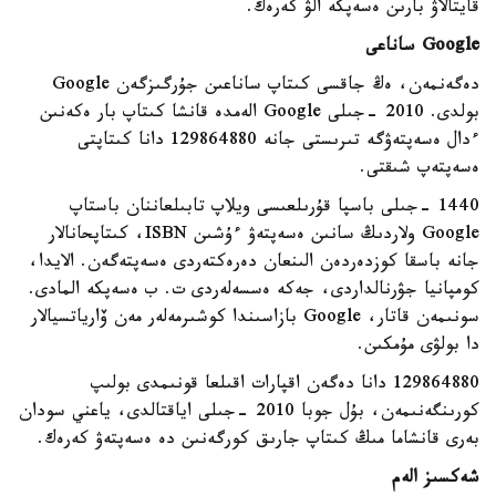
قايتالاۋ بارىن ەسەپكە الۋ كەرەك.
Google ساناعى
دەگەنمەن، ەڭ جاقسى كىتاپ ساناعىن جۇرگىزگەن Google
بولدى. 2010 -جىلى Google الەمدە قانشا كىتاپ بار ەكەنىن
ءدال ەسەپتەۋگە تىرىستى جانە 129864880 دانا كىتاپتى
ەسەپتەپ شىقتى.
1440 -جىلى باسپا قۇرىلعىسى ويلاپ تابىلعاننان باستاپ
Google ولاردىڭ سانىن ەسەپتەۋ ءۇشىن ISBN، كىتاپحانالار
جانە باسقا كوزدەردەن الىنعان دەرەكتەردى ەسەپتەگەن. الايدا،
كومپانيا جۋرنالداردى، جەكە ەسسەلەردى ت. ب ەسەپكە المادى.
سونىمەن قاتار، Google بازاسىندا كوشىرمەلەر مەن ۆارياتسيالار
دا بولۋى مۇمكىن.
129864880 دانا دەگەن اقپارات اقىلعا قونىمدى بولىپ
كورىنگەنىمەن، بۇل جوبا 2010 -جىلى اياقتالدى، ياعني سودان
بەرى قانشاما مىڭ كىتاپ جارىق كورگەنىن دە ەسەپتەۋ كەرەك.
شەكسىز الەم