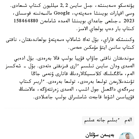
يۋنەسكو ەسەبىنشە، جىل سايىن 2,2 ميلليون كىتاپ شىعادى.
وسى اقپارات بويىنشا ەسەپتەپ، Google مالىمەتىنە قوسساق،
2023 -جىلعى جاعداي بويىنشا الەمدە شامامەن 158464880
كىتاپ بار دەپ بولجاي الامىز.
وكىنىشكە قاراي، بۇل تەك شامالاپ ەسەپتەۋ بولعاندىقتان، ناقتى
كىتاپ سانىن ايتۋ مۇمكىن ەمەس.
سوندىقتان ناقتى جاۋاپ قۇپيا بولىپ قالا بەرەدى. بۇل ادەبي
الەمدى ودان سايىن تىلسىم ءارى قىزىقتى ەتەدى. بۇل - شەكسىز
الەم، ماڭگىلىك كلاسسيكالاردىڭ قاتارى ۇنەمى جاڭا
تۋىندىلارمەن تولىعا بەرەدى، تولىعا بەرەدى. ءاربىر كىتاپ
بىرەگەي داڭعىل جول اشىپ، الەمدى زەرتتەۋگە، عالامنىڭ
قۇپياسىن اشۋعا قاجەت شامشىراق بولىپ جاعىلادى.
الەم
ءبىلىم جانە عىلىم
بەيسەن سۇلتان