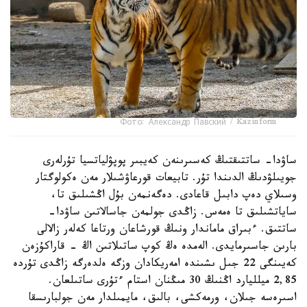
Фото: Александр Павский / Kazinform
ساۋدا- ساتتىقتىڭ كەسىرىنەن كەيبىر پوپۋلياتسيا تۇرلەرى
جويىلۋدىڭ الدىندا تۇر. تابيعات قورعاۋشىلار مەن ەكولوگتار
وسىلاي دەپ دابىل قاعادى. دەگەنمەن بۇل اڭشىلىق تا،
ساياتشىلىق تا ەمەس. زاڭدى جولمەن جاسالاتىن ساۋدا-
ساتتىق. ءبىراق ماماندار ونىڭ قورشاعان ورتاعا كەلەر زالالى
بارىن جاسىرمايدى. الەمدە ەڭ كوپ ساتىلاتىن اڭ - قاراكۇزەن
كەيىنگى 22 جىل ىشىندە امەريكادان وزگە ەلدەرگە زاڭدى تۇردە
2,85 ميلليارد اڭنىڭ 30 مىڭنان استام ءتۇرى ساتىلعان.
اسىرەسە جىلان، ورمەكشى، بالىق، مايمىلدار مەن جولبارىسقا