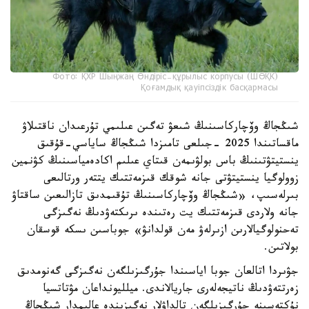
Фото: ҚХР Шыңжаң Өндіріс-құрылыс корпусы (ШӨҚК)
Қоғамдық қауіпсіздік басқармасы
شىڭجاڭ وۆچاركاسىنىڭ شىعۋ تەگىن عىلىمي تۇرعىدان ناقتىلاۋ
ماقساتىندا 2025 -جىلعى تامىزدا شىڭجاڭ ساياسي-قۇقىق
ينستيتۋتىنىڭ باس بولۋىمەن قىتاي عىلىم اكادەمياسىنىڭ كۋنمين
زوولوگيا ينستيتۋتى جانە شوقك قىزمەتتىك يتتەر ورتالىعى
بىرلەسىپ، «شىڭجاڭ وۆچاركاسىنىڭ تۇقىمدىق تازالىعىن ساقتاۋ
جانە ولاردى قىزمەتتىك يت رەتىندە ىرىكتەۋدىڭ نەگىزگى
تەحنولوگيالارىن ازىرلەۋ مەن قولدانۋ» جوباسىن ىسكە قوسقان
بولاتىن.
جۋىردا اتالعان جوبا اياسىندا جۇرگىزىلگەن نەگىزگى گەنومدىق
زەرتتەۋدىڭ ناتيجەلەرى جاريالاندى. ميلليونداعان مۋتاتسيا
نۇكتەسىنە جۇرگىزىلگەن تالداۋلار نەگىزىندە عالىمدار شىڭجاڭ