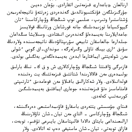
ارنالعان «باعدار» قىزمەتىن اتقارادى. بۇعان دەيىن
جۇرگىزىلگەن فۋنكتسيونالدىق گەندەردى زەرتتەۋ ناتيجەلەرىمەن
ۇشتاستىرا وتىرىپ، عىلىمي توپ شىڭجاڭ وۆچاركاسىنا ءتان
گيپوكسياعا توزىمدىلىك جانە قورشاعان ورتانىڭ قولايسىز
جاعدايلارىنا بەيىمدەلۋ گەندەرىن انىقتادى. وسىلايشا مىڭداعان
جىلدارعا جالعاسقان تابيعي سۇرىپتالۋدىڭ ناتيجەسىندە ولاردىڭ
سۋىق ءارى بيىك تاۋلى وڭىرلەرگە، سونداي-اق گوبي ءشولى
مەن شولەيتتى ايماقتارعا ابدەن بەيىمدەلگەنى بەلگىلى بولدى.
قازىرگى ۋاقىتتا شىڭجاڭ وۆچاركالارى ش و ق ك- نىڭ بارلىق
بولىمدەرى مەن قالالارىندا شتاتتىق قىزمەتتىك يت رەتىندە
قولدانىلادى. ولار شەكارالىق باقىلاۋ مەن قوعامدىق ءتارتىپتى
قامتاماسىز ەتۋ قىزمەتىندە جوعارى ايماقتىق بەيىمدىلىگىن
كورسەتىپ كەلەدى.
قىتاي جۇمىسشى يتتەردى باسقارۋ قاۋىمداستىعى دەرەگىنشە،
شىڭجاڭ وۆچاركاسى - التاي مەن تيان-شان تاۋلارىنىڭ
ارالىعىنداعى بايتاق دالادا قالىپتاسقان بايىرعى تۇقىم، توبەت،
قازاق توبەتى، تيان-شان ماستيفى دەپ تە اتالادى. ولار