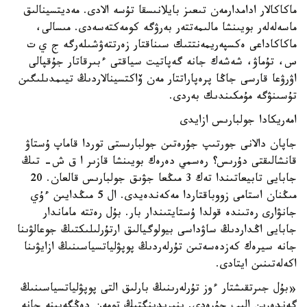
ماكاكالار ادامدارمەن تىعىز بايلانىسقا تۇسە الادى. مەديتسينالىق
ماسەلەلەر بويىنشا مالىمەتتەر بەرۋگە كومەكتەسەدى. مىسالى،
ماكاكاداعى ەكسپەريمەنتتىك سىناقتار زەرتتەۋشىلەرگە ج ي ت
س، تۇماۋ، شەشەك جانە گەپاتيت سياقتى ءبىرقاتار جۇقپالى
اۋرۋعا قارسى جاڭا پرەپاراتتار مەن ۆاكتسينالاردىڭ تيىمدىلىگىن
تۇسىنۋگە مۇمكىندىك بەردى.
امەريكادا جولبارىس ازايدى
جاپان دالانى جورتىپ جۇرەتىن جولبارىستى توردا قاماپ ۇستاۋ
قانشالىقتى دۇرىس؟ رەسمي دەرەك بويىنشا قازىر ا ق ش- تىڭ
جابايى تابيعاتىندا تەك 3 مىڭعا جۋىق جولبارىس قالعان. 20
مىڭنان استامى زووباقتاردا مەكەندەيدى. ال 5 مىڭدايىن ءۇي
جانۋارى رەتىندە قولدا ۇستايتىندار بار. بۇل رەتتە ماماندار
جابايى اڭداردىڭ ساۋداسى بيولوگيالىق ارتۇرلىلىكتىڭ جوعالۋىنا
جانە سيرەك كەزدەسەتىن تۇرلەردىڭ پوپۋلياتسياسىنىڭ ازايۋىنا
اكەلەتىنىن ايتادى.
«بۇل جىرتقىشتار ءوز تۇرلەرىنىڭ بارلىق التى پوپۋلياتسياسىنىڭ
گەندەرىن الىپ جۇرەدى. ينبريدينگتىڭ تومەن دەڭگەيىنە جانە