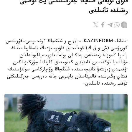
قازاق توبەتى قىتايدا جەرگىلىكتى يت تۇقىمى
رەتىندە تانىلدى
استانا. KAZINFORM – ق ح ر شىڭجاڭ ءوندىرىس-قۇرىلىس
كورپۋسى (ش و ق ك) قوعامدىق قاۋىپسىزدىك باسقارماسىنىڭ
باسپا ءسوز قىزمەتىنەن بەلگىلى بولعانداي، ميلليونداعان
مۋتاتسيا نۇكتەسىن قامتيتىن گەنومدىق كارتاعا جۇرگىزىلگەن
اۋقىمدى زەرتتەۋ ناتيجەسىندە شىڭجاڭ وۆچاركاسى سولتۇستىك
قىتاي وڭىرىندە قالىپتاسقان بايىرعى جانە دەربەس جەرگىلىكتى
تۇقىم رەتىندە تانىلدى.