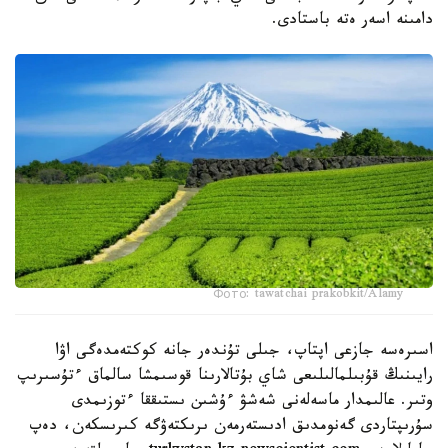
دامىنە اسەر ەتە باستادى.
Фото: tawatchai prakobkit/Alamy
اسىرەسە جازعى اپتاپ، جىلى تۇندەر جانە كوكتەمدەگى اۋا
رايىنىڭ قۇبىلمالىلىعى شاي بۇتالارىنا قوسىمشا سالماق ءتۇسىرىپ
وتىر. عالىمدار ماسەلەنى شەشۋ ءۇشىن ىستىققا ءتوزىمدى
سۇرىپتاردى گەنومدىق ادىستەرمەن ىرىكتەۋگە كىرىسكەن، دەپ