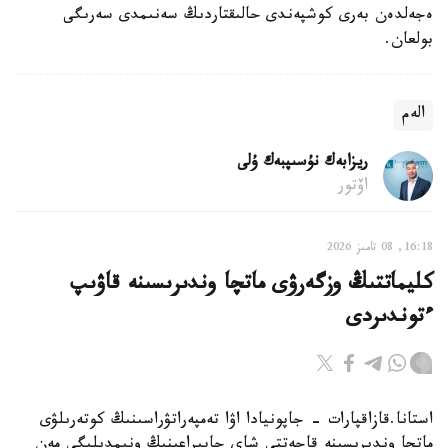
ەجەلدەن بەرى كوشپەندى حالىقتاردىڭ سەنىمدى سەرىگى
بولعان.
الەم
ريزابەك نۇسىپبەك ۇلى
اۆتور
16:18, 08 تامىز 2026
كليماتتىڭ وزگەرۋى ماتچا وندىرىسىنە قاۋىپ
ءتوندىردى
استانا.قازاقپارات - جاپونيادا اۋا تەمپەراتۋراسىنىڭ كوتەرىلۋى
ماتچا وندىرىسىنە قاجەتتى شاي جاپىراعىنىڭ ونىمدىلىگى مەن