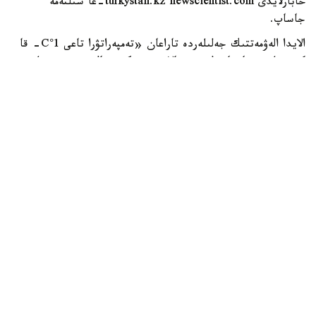
حابارلايدى turkystan.kz newscientist.com-عا سىلتەمە
جاساپ.
الايدا الەۋمەتتىك جەلىلەردە تاراعان «تەمپەراتۋرا تاعى 1°C- قا
كوتەرىلسە، ماتچا مۇلدە جوعالادى» دەگەن مالىمدەمەنى عىلىمي
تۇرعىدان دالەلدەنگەن بولجام دەۋگە بولمايدى. قازىرگى
زەرتتەۋلەر كليماتتىڭ جىلىنۋى ءونىم كولەمىن ازايتىپ، جوعارى
ساپالى ماتچانىڭ ءدامىن وزگەرتۋى مۇمكىن ەكەنىن كورسەتەدى.
ءبىراق ناقتى ءبىر گرادۋسقا بايلانعان جويىلۋ شەگى انىقتالعان
جوق.
ماتچا كادىمگى كەپتىرىلگەن شاي جاپىراعىنان ەمەس، تەنچا
دەپ اتالاتىن ارنايى شيكىزاتتان دايىندالادى. ەگىن جيناۋعا
بىرنەشە اپتا قالعاندا شاي بۇتالارى كۇن ساۋلەسىنەن
كولەڭكەلەنەدى. بۇل جاپىراقتاعى حلوروفيلل مەن بوس
امينقىشقىلدارىنىڭ، سونىڭ ىشىندە تەانيننىڭ كوبىرەك جينالۋىنا
جاعداي جاسايدى. جينالعان جاپىراق بۋعا ۇستالىپ،
كەپتىرىلگەننەن كەيىن ساباقتارى مەن قاتتى بولىكتەرى الىنىپ،
ۇنتاققا اينالدىرىلادى.