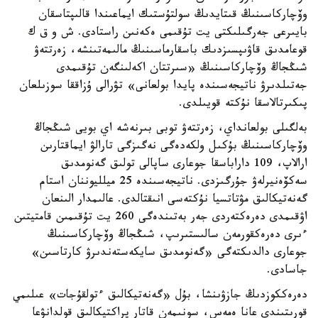
وۆچاركاسىنىڭ قىتايدىڭ سولتۇستىك ايماعىندا قالىپتاسقان
بايىرعى جەرگىلىكتى يت تۇقىمى ەكەنىن راستادى. ش و ق ك
قوعامدىق قاۋىپسىزدىك باسقارماسىنىڭ مالىمەتىنشە، زەرتتەۋ
شىڭجاڭ وۆچاركاسىنىڭ «سىرتتان اكەلىنگەن تۇقىمدى
جەتىلدىرۋ ناتيجەسىندە پايدا بولعانى» تۋرالى ۇزاققا سوزىلعان
پىكىرتالاسقا نۇكتە قويىلدى.
بەلگىلى بولعانداي، زەرتتەۋ توبى بىرنەشە اي بويى شىڭجاڭ
وۆچاركاسىنىڭ بۇكىل ولكەدەگى نەگىزگى تارالۋ ايماقتارىن
ارالاپ، 109 داراباسقا جوعارى ساپالى تولىق گەنومدىق
سەكۆەنيرلەۋ جۇرگىزدى. ناتيجەسىندە 25 ميلليوننان استام
گەنەتيكالىق مۋتاتسيا نۇكتەسى انىقتالدى. عالىمدار الىنعان
اۋقىمدى دەرەكتەردى جەر بەتىندەگى 260 يت تۇقىمىن قامتيتىن
ءىرى دەرەكقورمەن سالىستىرىپ، شىڭجاڭ وۆچاركاسىنىڭ
جوعارى دالدىكتەگى «گەنومدىق سايكەستەندىرۋ كارتاسىن»
جاسادى.
دەرەككوزدىڭ جازۋىنشا، بۇل «گەنەتيكالىق ءتولقۇجات» عىلىمي
قورىتىندى عانا ەمەس، سونىمەن قاتار پراكتيكالىق قولدانۋعا