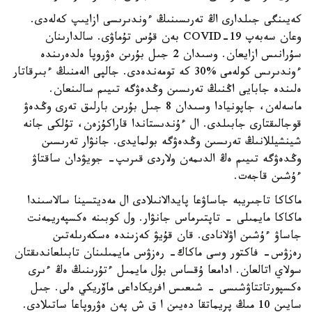
كەيىنگى جىلدارى اڭ تەرىسىنىڭ ءوندىرىسى ازايىپ كەلەدى.
وعان سەبەپ COVID-19 بەن قۇس تۇماۋى. سالدارىنان
سۇرانىس ازايعان. وسىدان 2 جىل بۇرىن ەۋروپا ەلدەرىندە
ءوندىرىس كولەمى %30 كە تومەندەدى. جالپى الەمنىڭ ءبىرقاتار
ەلىندە جابايى اڭنىڭ تەرىسىن وڭدەۋگە تىيىم سالىنعان.
ماسەلەن، جاپونيادا وسىدان 8 جىل بۇرىن بارلىق تەرى وڭدەۋ
قوجالىقتارى جابىلدى. ال ءۇندىستاندا قاراكۇزەن، تۇلكى جانە
شينشيللانىڭ تەرىسىن وڭدەۋگە بولمايدى. جانۋار تەرىسىن
وڭدەۋگە تىيىم ەڭ الدىمەن ولاردى قىرىپ- جويۋدان ساقتاۋ
ءۇشىن قاجەت.
ماكاكا تاجىريبە جاساۋعا پايدالانىلادى ال مەديتسينا سالاسىندا
ماكاكا مايمىلى - تاپتىرماس جانۋار. ول كوبىنە ەكسپەريمەنت
جاساۋ ءۇشىن اۋلانادى. قان قۇيۋ كەزىندە ەسكەرىلەتىن
رەزۋس- فاكتور وسى ماكاك- رەزۋس مايمىلىنان تابىلعاندىقتان
سولاي اتالعان. ادامعا ۇقساس بۇل مايمىل ءتۇرىنىڭ ەڭ ءىرى
ەكسپورتاتتاۋشىسى - شىعىس افريكاداعى ماۆريكي ەلى. جىل
سايىن 10 مىڭ پريماتقا دەيىن ا ق ش پەن ەۋروپاعا ساتىلادى.