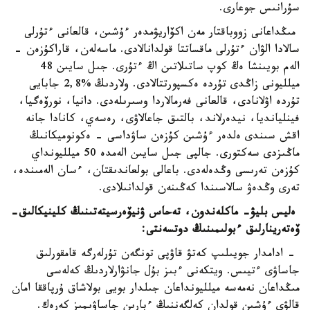
سۇرانىس جوعارى.
مىڭداعانى زووباقتار مەن اكۆاريۋمدەر ءۇشىن، قالعانى ءتۇرلى
سالادا الۋان ءتۇرلى ماقساتتا قولدانالادى. ماسەلەن، قاراكۇزەن -
الەم بويىنشا ەڭ كوپ ساتىلاتىن اڭ ءتۇرى. جىل سايىن 48
ميلليونى زاڭدى تۇردە ەكسپورتتالادى. ولاردىڭ %2,8 جابايى
تۇردە اۋلانادى، قالعانى فەرمالاردا وسىرىلەدى. دانيا، نورۆەگيا،
فينليانديا، نيدەرلاند، بالتىق جاعالاۋى، رەسەي، كانادا جانە
اقش سىندى ەلدەر ءۇشىن كۇزەن ساۋداسى - ەكونوميكانىڭ
ماڭىزدى سەكتورى. جالپى جىل سايىن الەمدە 50 ميلليونداي
كۇزەن تەرىسى وڭدەلەدى. باعالى بولعاندىقتان، ءسان الەمىندە،
تەرى وڭدەۋ سالاسىندا كەڭىنەن قولدانىلادى.
ەليس بليۋ- ماكلەندون، تەحاس ۋنيۆەرسيتەتىنىڭ كلينيكالىق-
ۆەتەرينارلىق ءبولىمىنىڭ دوتسەنتى:
- ادامدار جويىلىپ كەتۋ قاۋپى تونگەن تۇرلەرگە قامقورلىق
جاساۋى ءتيىس. ويتكەنى ءبىز بۇل جانۋارلاردىڭ كەلەسى
مىڭداعان نەمەسە ميلليونداعان جىلدار بويى بولاشاق ۇرپاققا امان
قالۋى ءۇشىن قولدان كەلگەننىڭ ءبارىن جاساۋىمىز كەرەك.