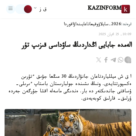
KAZINFORM
ق ز
ترەند:
2026-سايلاۋ
وقيعا
تاعايىنداۋ
اقوردا
10:09, 25 اقپان 2025
الەمدە جابايى اڭداردىڭ ساۋداسى قىزىپ تۇر
ا ق ش ميللياردتاعان جانۋاردىڭ 30 مىڭعا جۋىق ءتۇرىن
ەكسپورتتايدى. ونىڭ ىشىندە جولبارىستان باستاپ ءىرىلى-
ۇساقتى جاندىكتەر دە بار. ەندىگى ماسەلە اقشا جۇرگەن جەردە
ۇرلىق- قارلىق كوبەيەدى.