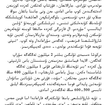
الدىمنان جۇگىرىپ شىعادى. يىعىما باسىن قويادى. جانارى
مولدىرەپ تۇرادى. جارالانعان، قۇرتتاپ كەتكەن كەزدە كوزىنەن
ادەتتەگىدەن كوپ جاس اعادى. مەن ونى جانىنا باتقان سوڭ
جىلاپ تۇر دەپ تۇسىنەمىن. بلوگەرلىكپەن العاشقىدا كوپشىلىككە
اۋىلدىڭ كۇندەلىكتى تىنىس- تىرشىلىگىن كورسەتۋ ءۇشىن
اينالىسىپ ءجۇردىم. ال قازىرگى كەزدە حالىققا كوبىنە تۇيەلەرمەن
تۇسكەن ۆيدەولارىم وتەدى. وسىنداي جازبالارىمنان كەيىن تۇيە
شارۋاشىلىعىنا قىزىعىپ، كەڭەس سۇراعاندار وتە كوپ. ءتىپتى
تۇيەمە قۇدا تۇسكەندەر بولدى،- دەدى كەيىپكەرىمىز.
ەركوشا ەسىمدى تۇلىگىن بىلتىر 2 ميلليون تەڭگەگە سۇراپ
كەلگەن. الايدا قيماستىق سەزىمنەن ۇسىنىستان باس تارتىپتى.
ول كەزدە ءبىر تۇيەنىڭ نارىقتاعى قۇنى 1 ميلليون تەڭگە
شاماسىندا ەكەن. بيىل باعاسى شارىقتاپ، 1 ميلليون 400 مىڭ
تەڭگەگە دەيىن جەتكەن. ءسۇت، قۇرتى مەن شۇباتىن ساتۋدان
تۇسەتىن پايدانى قوسا ەسەپتەگەندە كەيىپكەرىمىزدىڭ ايلىق
تابىسى 500-600 مىڭ تەڭگەدەن اسادى.
- تۇيە شارۋاشىلىعى باسقا تۇلىكتەرگە قاراعاندا اسا قيىن ەمەس.
ويتكەنى تۇيە وزىمەن- ءوزى جۇرەدى، ءوز تاماعىن ءوزى تاۋىپ