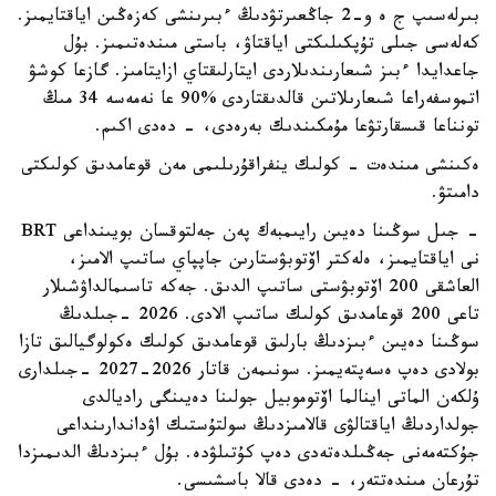
بىرلەسىپ ج ە و-2 جاڭعىرتۋدىڭ ءبىرىنشى كەزەڭىن اياقتايمىز.
كەلەسى جىلى تۇپكىلىكتى اياقتاۋ، باستى مىندەتىمىز. بۇل
جاعدايدا ءبىز شىعارىندىلاردى ايتارلىقتاي ازايتامىز. گازعا كوشۋ
اتموسفەراعا شىعارىلاتىن قالدىقتاردى %90 عا نەمەسە 34 مىڭ
تونناعا قىسقارتۋعا مۇمكىندىك بەرەدى، - دەدى اكىم.
ەكىنشى مىندەت - كولىك ينفراقۇرىلىمى مەن قوعامدىق كولىكتى
دامىتۋ.
- جىل سوڭىنا دەيىن رايىمبەك پەن جەلتوقسان بويىنداعى BRT
نى اياقتايمىز، ەلەكتر اۆتوبۋستارىن جاپپاي ساتىپ الامىز،
العاشقى 200 اۆتوبۋستى ساتىپ الدىق. جەكە تاسىمالداۋشىلار
تاعى 200 قوعامدىق كولىك ساتىپ الادى. 2026 -جىلدىڭ
سوڭىنا دەيىن ءبىزدىڭ بارلىق قوعامدىق كولىك ەكولوگيالىق تازا
بولادى دەپ ەسەپتەيمىز. سونىمەن قاتار 2026-2027 -جىلدارى
ۇلكەن الماتى اينالما اۆتوموبيل جولىنا دەيىنگى راديالدى
جولداردىڭ اياقتالۋى قالامىزدىڭ سولتۇستىك اۋداندارىنداعى
جۇكتەمەنى جەڭىلدەتەدى دەپ كۇتىلۋدە. بۇل ءبىزدىڭ الدىمىزدا
تۇرعان مىندەتتەر، - دەدى قالا باسشىسى.