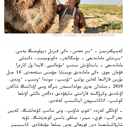
Фото: Назерке Саниязова/Kazinform
كەيىپكەرىمىز - ءبىر ەمەس، ەكى قىزىل ديپلومنىڭ يەسى.
ءبىرىنشى ماماندىعى - بۋحگالتەر- ەكونوميست، ەكىنشى
ماماندىعى - باستاۋىش سىنىپ ءمۇعالىمى. الايدا ول كارەرا
قۋعان جوق. ەكى ماماندىق بويىنشا جۇمىس ىستەمەدى. 14 جىل
بۇرىن قازالىعا كەلىن بولىپ ءتۇسىپ، سوندا ءوسىپ- ءوندى.
2019 -جىلدان بەرى جولداسىمەن بىرگە وسى اۋداننىڭ شاكەن
اۋىلدىق وكرۋگىنە قاراستى سايقۇدىق دەگەن مالشى اۋىلعا
كوشىپ، اتاكاسىپپەن اينالىسىپ كەلەدى.
- اۋەلگى كەزدە ءشوپ شاۋىپ، ونى ساتىپ كۇنەلتتىك. كەيىن
جەر الىپ، قوي، سيىر، جىلقى باسىن كوبەيتتىك. تۇيە
شارۋاشىلىعىنا دەن قويعالى بەس جىلعا جۋىقتادى. كاسىبىمىز