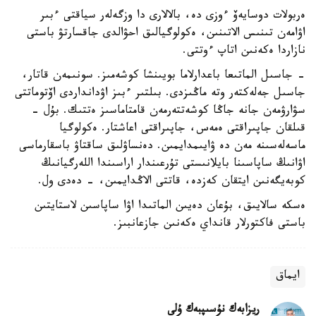
ەربولات دوسايەۆ ءوزى دە، بالالارى دا وزگەلەر سياقتى ءبىر
اۋامەن تىنىس الاتىنىن، ەكولوگيالىق احۋالدى جاقسارتۋ باستى
نازاردا ەكەنىن اتاپ ءوتتى.
- جاسىل الماتىعا باعدارلاما بويىنشا كوشەمىز. سونىمەن قاتار،
جاسىل جەلەكتەر وتە ماڭىزدى. بىلتىر ءبىز اۋدانداردى اۆتوماتتى
سۋارۋمەن جانە جاڭا كوشەتتەرمەن قامتاماسىز ەتتىك. بۇل -
قىلقان جاپىراقتى ەمەس، جاپىراقتى اعاشتار. ەكولوگيا
ماسەلەسىنە مەن دە ۋايىمدايمىن. دەنساۋلىق ساقتاۋ باسقارماسى
اۋانىڭ ساپاسىنا بايلانىستى تۇرعىندار اراسىندا اللەرگيانىڭ
كوبەيگەنىن ايتقان كەزدە، قاتتى الاڭدايمىن، - دەدى ول.
ەسكە سالايىق، بۇعان دەيىن الماتىدا اۋا ساپاسىن لاستايتىن
باستى فاكتورلار قانداي ەكەنىن جازعانبىز.
ايماق
ريزابەك نۇسىپبەك ۇلى