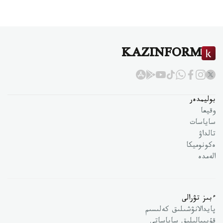
KAZINFORM
بوليمدەر
وقيعا
ساياسات
تالداۋ
ەكونوميكا
الەمدە
ءبىز تۋرالى
پايدالانۋشىلىق كەلىسىم
قۇپىيالىلىق ساياساتى