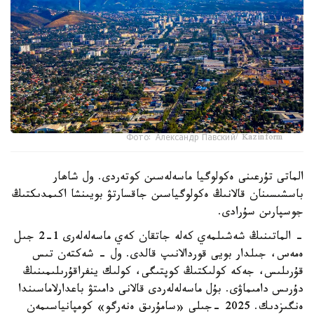
Фото: Александр Павский/ Kazinform
الماتى تۇرعىنى ەكولوگيا ماسەلەسىن كوتەردى. ول شاھار
باسشىسىنان قالانىڭ ەكولوگياسىن جاقسارتۋ بويىنشا اكىمدىكتىڭ
جوسپارىن سۇرادى.
- الماتىنىڭ شەشىلمەي كەلە جاتقان كەي ماسەلەلەرى 1-2 جىل
ەمەس، جىلدار بويى قوردالانىپ قالدى. ول - شەكتەن تىس
قۇرىلىس، جەكە كولىكتىڭ كوپتىگى، كولىك ينفراقۇرىلىمىنىڭ
دۇرىس دامىماۋى. بۇل ماسەلەلەردى قالانى دامىتۋ باعدارلاماسىندا
ەنگىزدىك. 2025 -جىلى «سامۇرىق ەنەرگو» كومپانياسىمەن