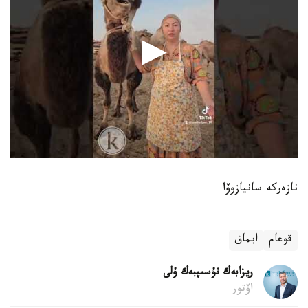
نازەركە سانيازوۆا
قوعام
ايماق
ريزابەك نۇسىپبەك ۇلى
اۆتور