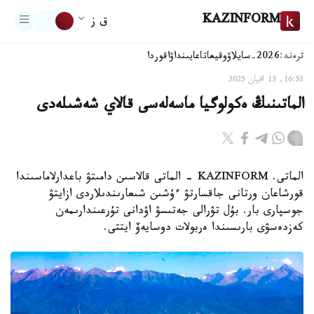
KAZINFORM
ق ز
ترەند:
2026-سايلاۋ
وقيعا
تاعايىنداۋ
اقوردا
16:53, 13 اقپان 2025
الماتىنىڭ ەكولوگيا ماسەلەسى قالاي شەشىلەدى
الماتى. KAZINFORM - الماتى قالاسىن دامىتۋ باعدارلاماسىندا
قورشاعان ورتانى جاقسارتۋ ءۇشىن شىعارىندىلاردى ازايتۋ
جوسپارى بار. بۇل تۋرالى جەتىسۋ اۋدانى تۇرعىندارىمەن
كەزدەسۋى بارىسىندا ەربولات دوسايەۆ ايتتى.