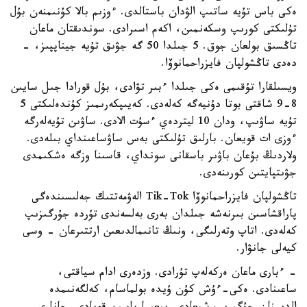
ەكى باس تۇيە ساتىپ الۋدان باستالدى. ءوزىم بالا كۇنىمنەن بۇل
تۇلىكتى كورىپ وسكەنمىن، اكەم اسىرادى. سوندىقتان ماعان
تاڭسىق بولعان جوق. 5 جىلدا 50 گە جۋىق تۇيە جيناپپىز، -
دەدى تاڭشولپان فايزراحمانوۆا.
ويسىلقارا تۇقىمى ەكى جىلدا ءبىر تۋادى، بۇل قورادا جىل سايىن
8-9 شاقتى بوتا دۇنيەگە كەلەدى. كەيىپكەرىمىز كۇندەلىكتى 5
تۇيە ساۋىپ، ودان 10 ليتردەي ءسۇت الادى. ساۋىن تۇيەلەرگە
ءوزى ات قويعان. بارلىق تۇلىكتى بەس ساۋساعىنداي بىلەدى.
ولاردىڭ بۇعان باۋىر باسقانى سونداي، قاسىنا وزگە ەشكىمدى
جۋىتپايتىن كورىنەدى.
تاڭشولپان فايزراحمانوۆا Tik-Tok الەۋمەتتىك جەلىسىندەگى
پاراقشاسىن بىرنەشە جىلدان بەرى بەلسەندى تۇردە جۇرگىزىپ
كەلەدى. اتاپ وتەرلىگى، ونىڭ تانىمالدىعىن ارتتىرعان - وسى
كيەلى جانۋار.
- ءبارى ماعان ەركەلەپ تۇرادى. وزدەرى ادام سياقتى،
ساعىنادى. ەكى-ءۇش كۇن ۇيدە بولماسام، كەلگەنىمدە