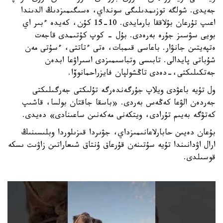
جەيدى. شولگە توزىمدىلىگى سونداي، ەسىگىمىزدىڭ الدىندا
اعىپ تۇرعان بۇلاققا بارمايدى. 10-15 كۇن، كەيدە ءبىر اي
بويى سۋسىز جۇرە بەرەدى. بۇل - كوپ كۇتىمدى قاجەت
ەتپەيتىن جانۋار. باعاسى قىمبات، ەتى ءتاتتى، ءسۇتى مەن
شۇباتى پايدالى. تابىسى وتباسىمىزدى اسىراۋعا ابدەن
جەتكىلىكتى،-دەدى تاڭشولپان فايزراحمانوۆا.
ول تۇيە باعۋدى ويلاپ جۇرگەندەرگە تۇلىكتى جەرگىلىكتى
جەردەن الۋعا كەڭەس بەردى. «باسقا جاقتان بولسا، قاشىپ
كەتۋگە بەيىم تۇرادى، ويتكەنى مەكەنىن ساعىنادى» دەيدى.
بۇعان دەيىن حابارلاعانىمىزداي، جۋىردا قىزىلوردا وبلىسىنىڭ
ارال اۋدانىندا تۇيە سۇتىنەن قۇرعاق ۇنتاق شىعاراتىن زاۋىت ىسكە
قوسىلدى.