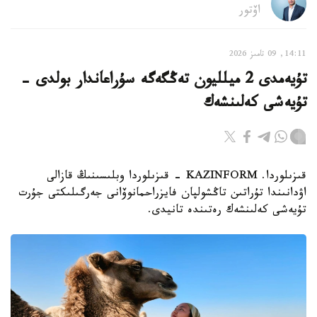
اۆتور
14:11, 09 تامىز 2026
تۇيەمدى 2 ميلليون تەڭگەگە سۇراعاندار بولدى -
تۇيەشى كەلىنشەك
قىزىلوردا. KAZINFORM - قىزىلوردا وبلىسىنىڭ قازالى
اۋدانىندا تۇراتىن تاڭشولپان فايزراحمانوۆانى جەرگىلىكتى جۇرت
تۇيەشى كەلىنشەك رەتىندە تانيدى.