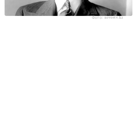
Фото: novoetv.kz
مەنىڭ اتىم ءشول وتىنا، ءشول سۋىنا ۇيرەنبەگەن ات، قاباقتارى
قاتىپ جۇدەپ كەلە جاتىر. شولدە ارقانىڭ شوپتەرىنىڭ ءبىرى دە
جوق. ارقادا مەنىڭ اتىم - كۇرەڭ اتتىڭ جەگەنى - جازدىگۇنى
جاسىل جىبەكتەي، كۇزدى كۇنى سارى جىبەكتەي جۇمساق،
جۇپار ءيىستى، ءتاتتى شوپتەر ەدى. ول شوپتەر: بەتەگە، تارلاۋ،
كوك جۋسان، قارا جۋسان، جوڭىشقا، قياق، بيدايىق، كودە،
شالعىن، ميا، مايسا جانە تولىپ جاتقان ادەمى شوپتەر.
بەتپاقتا بۇل شوپتەر جوق. بەتپاقتىڭ شوپتەرى سەلدىر، قوڭىر،
سۇر، قۋارعان، سوياۋلانعان قاتتى، قوڭىرسۇر وسىمدىك. ول
شوپتەر: سوياۋ جۋسان، قارا قوڭىر جۋسان، يزەن، ەبەلەك.
راس، كوكپەك پەن جۋسان ارقادا دا بار. بەتپاقتا دا بار.
ارقانىڭ سۋى كوبىنەسە تۇشى، ءتاتتى، تۇنىق سۋ جانە ونداي
سۋلار كوپ. ۇلكەن شالقار ايدىن كولدەر، ۇزىن اققان وزەندەر،