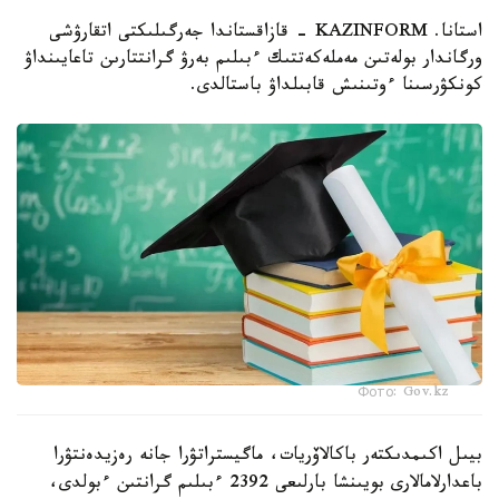
استانا. KAZINFORM - قازاقستاندا جەرگىلىكتى اتقارۋشى
ورگاندار بولەتىن مەملەكەتتىك ءبىلىم بەرۋ گرانتتارىن تاعايىنداۋ
كونكۋرسىنا ءوتىنىش قابىلداۋ باستالدى.
Фото: Gov.kz
بيىل اكىمدىكتەر باكالاۆريات، ماگيستراتۋرا جانە رەزيدەنتۋرا
باعدارلامالارى بويىنشا بارلىعى 2392 ءبىلىم گرانتىن ءبولدى،