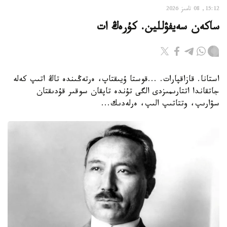
15:12, 08 تامىز 2026
ساكەن سەيفۋللين. كۇرەڭ ات
استانا. قازاقپارات. ...قوستا ۇيىقتاپ، ەرتەڭىندە تاڭ اتىپ كەلە
جاتقاندا اتتارىمىزدى الگى تۇندە تاپقان سوقىر قۇدىقتان
سۋارىپ، وتتاتىپ الىپ، ەرلەدىك...