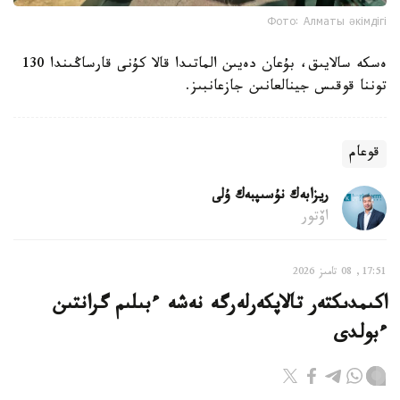
Фото: Алматы әкімдігі
ەسكە سالايىق، بۇعان دەيىن الماتىدا قالا كۇنى قارساڭىندا 130
توننا قوقىس جينالعانىن جازعانبىز.
قوعام
ريزابەك نۇسىپبەك ۇلى
اۆتور
17:51, 08 تامىز 2026
اكىمدىكتەر تالاپكەرلەرگە نەشە ءبىلىم گرانتىن
ءبولدى