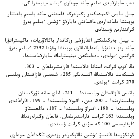
دەپ حابارلايدى عىلىم جانە جوعارى ءبىلىم مينيسترلىگى.
جىل سايىن اكىمدىكتەر وڭىرلەرگە قاجەتتى جانە باسىم باعىتتار
بويىنشا مامانداردى ماقساتتى دايارلاۋ ءۇشىن ءبىلىم بەرۋ
گرانتتارىن ۇسىنادى.
- بيىل جەرگىلىكتى اتقارۋشى ورگاندار باكالاۆريات، ماگيستراتۋرا
جانە رەزيدەنتۋرا باعدارلامالارى بويىنشا وقۋعا 2392 ءبىلىم بەرۋ
گرانتىن ءبولدى،-دەلىنگەن مينيسترلىك حابارلاماسىندا.
ەڭ كوپ گرانت استانا قالاسىندا قاراستىرىلعان - 303.
شىمكەنت قالاسىنىڭ اكىمدىگى 285، شىعىس قازاقستان وبلىسى
270 گرانت ءبولدى.
باتىس قازاقستان وبلىسىندا – 211، اباي جانە تۇركىستان
وبلىستارىندا – 200 دەن، اقمولا وبلىسىندا – 199، قاراعاندى
وبلىسىندا – 198، اتىراۋ وبلىسىندا – 187، ماڭعىستاۋ
وبلىسىندا 163 گرانت قاراستىرىلعان. قالعان وڭىرلەردىڭ
ءارقايسىسى 100 گە جۋىق گرانت ۇسىندى.
كونكۋرسقا قاتىسۋ ءۇشىن تالاپكەرلەر وزدەرى تاڭداعان جوعارى