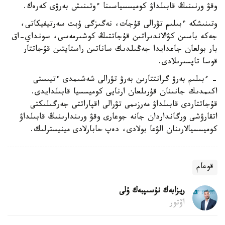
وقۋ ورنىنىڭ قابىلداۋ كوميسسياسىنا ءوتىنىش بەرۋى كەرەك.
وتىنىشكە ءبىلىم تۋرالى قۇجات، نەگىزگى ۇبت سەرتيفيكاتى،
جەكە باسىن كۋالاندىراتىن قۇجاتتىڭ كوشىرمەسى، سونداي-اق
بار بولعان جاعدايدا جەڭىلدىك ساناتىن راستايتىن قۇجاتتار
قوسا تاپسىرىلادى.
- ءبىلىم بەرۋ گرانتتارىن بەرۋ تۋرالى شەشىمدى ءتيىستى
اكىمدىك جانىنان قۇرىلعان ارنايى كوميسسيا قابىلدايدى.
قۇجاتتاردى قابىلداۋ مەرزىمى تۋرالى اقپاراتتى جەرگىلىكتى
اتقارۋشى ورگانداردان جانە جوعارى وقۋ ورىندارىنىڭ قابىلداۋ
كوميسسيالارىنان الۋعا بولادى، دەپ حابارلادى مينيسترلىك.
قوعام
ريزابەك نۇسىپبەك ۇلى
اۆتور