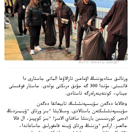
Фото: Алматы әкімдігі
ورتالىق ستاديوننىڭ اۋماعىن تازالاۋعا الماتى جاستارى دا
قاتىستى. مۇندا 300 گە جۋىق ەرىكتى بولدى. جاستار قوقىستى
جيناپ، كونتەينەرلەرگە تاستادى.
«قالاعا دەگەن سۇيىسپەنشىلىك تابيعاتقا دەگەن
سۇيىسپەنشىلىكتەن باستالادى. وسىلايشا ءبىز ورتاق ءۇيىمىزدىڭ
ادەمى كورىنىسىن بارىنشا ساقتاي الامىز! ءبىز كوپپىز، ال قالا
جالعىز. اركىم ءوزىنىڭ ورتاق ۇيىنە قامقورلىق جاساعاندا،