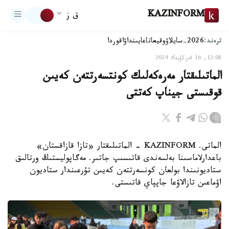
KAZINFORM
ق ز
ترەند:
2026-سايلاۋ
وقيعا
تاعايىنداۋ
اقوردا
12:08, 16 قىركۇيەك 2024
الماتىلىقتار مەرەكەلىك كونتسەرتتەن كەيىن
قوقىستى جيناپ كەتتى
الماتى. KAZINFORM - الماتىلىقتار «تازا قازاقستان»
باعدارلاماسىنا بەلسەندى قاتىسىپ جاتىر. مەگاپوليستىڭ ورتالىق
ستاديونىندا بولعان كونسەرتتەن كەيىن تۇرعىندار ستاديون
اۋماعىن تازالاۋعا جاپپاي قاتىستى.