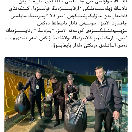
قالانىڭ سۇلۋلىعى مەن جايلىلىعى ساقتالادى. تابيعات پەن
قالانىڭ ۇيلەسىمدىلىگى ءارقايسىمىزدىڭ قولىمىزدا. كىشكەنتاي
قادامدار مەن جاۋاپكەرشىلىكپەن ءبىز قالا ءومىرىنىڭ ساپاسىن
جاقسارتا الامىز، سونىمەن قاتار تابيعاتقا دەگەن
سۇيىسپەنشىلىگىمىزدى كورسەتە الامىز. ءبىزدىڭ ءارقايسىمىزدىڭ
ءىس- ارەكەتىمىز قالامىزدىڭ بولاشاعىنا ۇلكەن اسەر ەتەدى»، -
دەدى الماتىلىق ەرىكتى ەلدار بايعابىلوۆ.