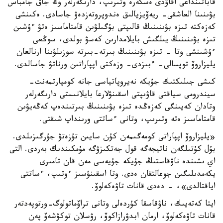
قاباتىنداعى اقاۋدى ەسكەرە وتىرىپ، دارىگەرلەر وڭ جاق جامباس
بۋىنىنا العاشقى- ريەۆيزيالىق ەندوپروتەزدەۋ جاسادى. ەكىنشى
كەزەكتە تىزە بۋىنىنىڭ قالىپتى بۇگىلۋىن قامتاماسىز ەتۋ ءۇشىن
تىزە بۋىنىنىڭ يىلگىش بايلامدارىن كەسۋ بولدى، سوڭعى
ءۇشىنشى وتا - تىزە بۋىنىنىڭ بىرتە-بىرتە سوزىلۋىنا ارنالعان
يليزاروۆ توپسالى- ءبىزدى- وزەكتى اپپاراتىن ورناتۋ جاسالدى.
كىشى جىلىكتىك جۇيكە نەيروپاتياسى جانە كومپارتمەنت-
سيندرومى سياقتى قاۋىپتى اسقىنۋلارعا بايلانىستى دارىگەرلەر
وتادان كەيىنگى كەزەڭدە تىزە بۋىنىنىڭ بىرتىندەپ كەڭەيۋىن
قامتاماسىز ەتە وتىرىپ، وتانى ءساتتى ورىنداپ شىقتى.
«يليزاروۆ اپپاراتى كومەگىمەن كۇن سايىن تۇزەتۋ جۇرگىزىلدى.
بۇل كۇتىلگەن ناتيجەگە قول جەتكىزۋگە مۇمكىندىك بەردى. التى
اي ىشىندە ناۋقاستىڭ جۇيكە جۇيەسى مەن قان تامىرى
يكەمدىلىگىن جوعالتقان ەدى. وتا اسقىنۋسىز ءوتىپ، ءساتتى
اياقتالدى»، - دەدى قانات تاۋەكەلوۆ.
ايتا كەتەيىك، ناۋقاسقا كۇردەلى وتانى تراۆماتولوگ-ورتوپەدتەر
قانات تاۋەكەلوۆ، ارمان ابدۋرازاكوۆ، رۋسلان توكۋشەۆ پەن