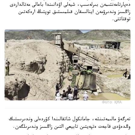
دەپارتامەنتىمەن بىرلەسىپ، شيەلى اۋدانىندا باعالى مەتالداردى
زاڭسىز وندىرۋمەن اينالىسقان قىلمىستىق توپتىڭ ارەكەتىن
توقتاتتى.
Фото: ҚМА
تەرگەۋ مالىمەتىنشە، جامانكول شاتقالىندا كۇردەلى وندىرىستىك
وڭدەۋدى قاجەت ەتپەيتىن تابيعي التىن زاڭسىز وندىرىلگەن.