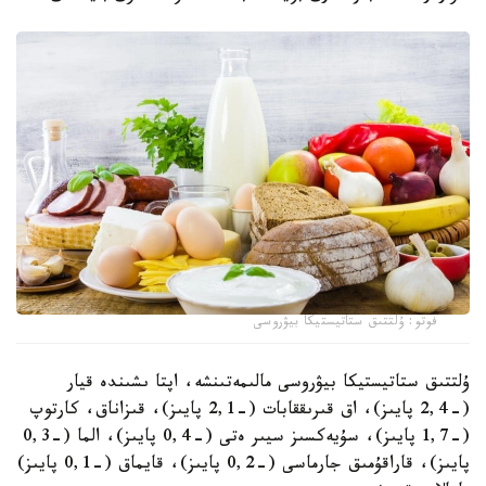
فوتو: ۇلتتىق ستاتيستيكا بيۋروسى
ۇلتتىق ستاتيستيكا بيۋروسى مالىمەتىنشە، اپتا ىشىندە قيار
(-2,4 پايىز)، اق قىرىققابات (-2,1 پايىز)، قىزاناق، كارتوپ
(-1,7 پايىز)، سۇيەكسىز سيىر ەتى (-0,4 پايىز)، الما (-0,3
پايىز)، قاراقۇمىق جارماسى (-0,2 پايىز)، قايماق (-0,1 پايىز)