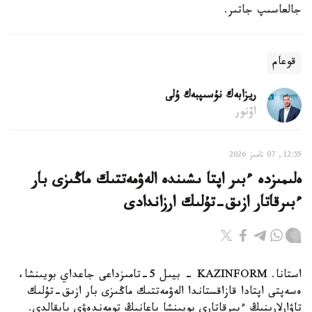
جالعاسىپ جاتىر.
قوعام
ريزابەك نۇسىپبەك ۇلى
اۆتور
12:55, 07 تامىز 2026
ەلىمىزدە ءبىر اپتا ىشىندە الەۋمەتتىك ماڭىزى بار
ءبىرقاتار ازىق-تۇلىك ارزاندادى
استانا. KAZINFORM - بيىل 5-تامىزداعى جاعداي بويىنشا،
ەسەپتى اپتادا قازاقستاندا الەۋمەتتىك ماڭىزى بار ازىق-تۇلىك
تاۋارلارىنىڭ ءبىرقاتارى بويىنشا باعانىڭ تومەندەۋى بايقالدى.