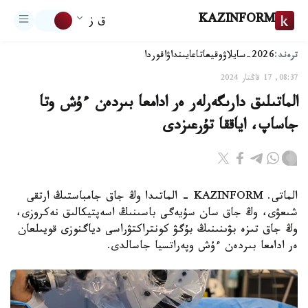
KAZINFORM
ق ز
ترەند:
2026-سايلاۋ
وقيعا
تاعايىنداۋ
اقوردا
08:37, 17 قاڭتار 2024
الماتىلىق دارىگەرلەر ەر ادامعا بىردەن ءۇش وتا
جاساپ، اياققا تۇرعىزدى
الماتى. KAZINFORM - الماتىدا وڭ جاق جامباستىڭ ارتقى
شىعۋى، وڭ جاق سان سۇيەگى باسىنىڭ اسەپتيكالىق نەكروزى،
وڭ جاق تىزە بۋىنىنىڭ بۇگۋ كونتراكتۋراسى دياگنوزى قويىلعان
ەر ادامعا بىردەن ءۇش وپەراتسيا جاسالدى.