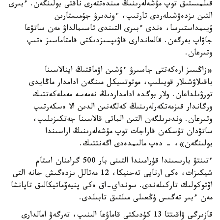
قىلمىستىق توپ مۇشەلەرىنىڭ مىندەتتەرى ناقتى بولىنگەن. ءبىرى
التىن ىزدەۋشىلەردى تارتىپ، ءوندىرۋ جۇمىستارىن
ۇيىمداستىرسا، ەندى ءبىرى التىندى تاسىمالداۋ مەن ساتۋعا
جاۋاپ بەرگەن. قالعاندارى قاۋىپسىزدىكتى قامتاماسىز ەتىپ
وتىرعان.
«زاڭسىز ارەكەتتى جاسىرۋ ءۇشىن اۋماقتىڭ اينالاسىنا
باقىلاۋشىلار قويىلىپ، موتوتسيكل مىنگەن ادامدار ماڭايدى
تورۋىلداعان. ولار بوگدە ادامداردىڭ نەمەسە مەملەكەتتىك
ورگاندار قىزمەتكەرلەرىنىڭ كەلگەنىن الدىن الا ەسكەرتىپ
وتىرعان. وندىرىلگەن التىن الماتى قالاسىنا جەتكىزىلىپ،
ساتۋدان تۇسكەن قاراجات توپ مۇشەلەرىنىڭ اراسىندا
بولىنگەن»، - دەپ مالىمدەدى اگەنتتىك.
ءتىنتۋ بارىسىندا قۇرامىندا التىنى بار 500 گرامنان استام
شيكىزات، ەكى ارنايى تەحنيكا، 12 مەتالل ىزدەگىش جانە التى
اۆتوكولىك تاركىلەندى. سونداي-اق ەكى پنيەۆماتيكالىق تاپانشا
مەن ءبىر تەگىس ۇڭعىلى مىلتىق تابىلدى.
قازىرگى ۋاقىتتا 13 كۇدىكتى قاماۋعا الىنىپ، تەرگەۋ امالدارى