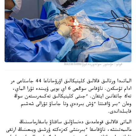
فوتو: مۋحتور حولدوربەكوۆ/kazinform
الماتىدا ورتالىق قالالىق كلينيكالىق اۋرۋحاناعا 44 جاستاعى ەر
ادام تۇسكەن. ناۋقاس سوڭعى 6 اي بويى ۇيىندە تۇرا الماي،
تەك جاتقانىن ايتقان. ءجىتى كلينيكالىق تەكسەرىستەن سوڭ
وعان ءبىر ۋاقىتتا ءۇش بىردەي وتا جاساۋ تۋرالى شەشىم
قابىلداندى.
الماتى قالالىق قوعامدىق دەنساۋلىق ساقتاۋ باسقارماسىنىڭ
مالىمەتىنشە، ناۋقاسقا ءبىرىنشى كەزەكتە ۇرشىق ويىعىنىڭ ارتقى