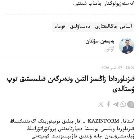
انەستەزيولوگتار جاساپ شىقتى.
الماتى جاڭالىقتارى
دەنساۋلىق
قوعام
بەيسەن سۇلتان
اۆتور
13:06, 07 تامىز 2026
قىزىلوردادا زاڭسىز التىن وندىرگەن قىلمىستىق توپ
ۇستالدى
استانا. KAZINFORM - قارجىلىق مونيتورينگ اگەنتتىگىنىڭ
قىزىلوردا وبلىسى بويىنشا دەپارتامەنتى پروكۋراتۋرانىڭ
ۇيلەستىرۋىمەن جانە ۇلتتىق قاۋىپسىزدىك كوميتەتى