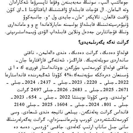
جوعالتىپ الىپ، سونىڭ سەبەبىنەن وقۋعا تاپسىرۋعا شەكارادان
وتە الماعان. ال قۇجات قابىلداۋ ۋاقىتىنىڭ اياقتالۋىنا 1-اق كۇن
ۋاقىت قالعان. تالاپكەر ءمان-جايدى ول ءو. جانىبەكوۆ
ۋنيۆەرسيتەتىنىڭ قابىلداۋ بولىمىنە حابارلاعاندا ج و و ماماندارى
ونىڭ قۇجاتتارىن جەدەل ونلاين قابىلداپ الۋدى ۇيىمداستىرىپتى.
گرانت نەگە يگەرىلمەيدى؟
قولداۋ دەدىك، گرانت دەدىك، ەندى دالەلمەن، ناقتى
سانداردى سويلەتەيىك. قاراڭىز، شەتتەگى قازاقتارعا جان-
جاقتى قولداۋ كورسەتىپ جۇرگەن «وتانداستار قورى» ك ە ا ق
ۇسىنعان دەرەككە سۇيەنسەك،%4 كۆوتا شەڭبەرىندە قانداستارعا
2022-جىلى – 2220، 2023-جىلى – 2437، 2024-جىلى –
2671، 2025-جىلى – 2683، 2026-جىلى 2497 گرانت
ءبولىندى. وسى كۆوتا بويىنشا 2022 -جىلى – 654، 2023-
جىلى – 801، 2024-جىلى – 1604، 2025 -جىلى 2140
قانداس گرانت يەلەنگەن. بيىلعى ناتيجە ەندى شىعادى. وسى
كورسەتكىشتەردەن كورىپ وتىرعانىمىزداي، گرانت يەگەرلەرىنىڭ
سانى جىل ساناپ ارتىپ كەلەدى. جاقسى ءۇردىس. دەسە دە