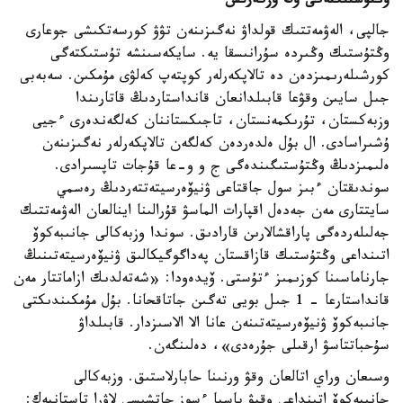
وڭتۇستىكتەگى وڭ وزگەرىس
جالپى، الەۋمەتتىك قولداۋ نەگىزىنەن تۋۋ كورسەتكىشى جوعارى
وڭتۇستىك وڭىردە سۇرانىسقا يە. سايكەسىنشە تۇستىكتەگى
كورشىلەرىمىزدەن دە تالاپكەرلەر كوپتەپ كەلۋى مۇمكىن. سەبەبى
جىل سايىن وقۋعا قابىلدانعان قانداستاردىڭ قاتارىندا
وزبەكستان، تۇرىكمەنستان، تاجىكستاننان كەلگەندەرى ءجيى
ۇشىراسادى. ال بۇل ەلدەردەن كەلگەن تالاپكەرلەر نەگىزىنەن
ەلىمىزدىڭ وڭتۇستىگىندەگى ج و و-عا قۇجات تاپسىرادى.
سوندىقتان ءبىز سول جاقتاعى ۋنيۆەرسيتەتتەردىڭ رەسمي
سايتتارى مەن جەدەل اقپارات الماسۋ قۇرالىنا اينالعان الەۋمەتتىك
جەلىلەردەگى پاراقشالارىن قارادىق. سوندا وزبەكالى جانىبەكوۆ
اتىنداعى وڭتۇستىك قازاقستان پەداگوگيكالىق ۋنيۆەرسيتەتىنىڭ
جارناماسىنا كوزىمىز ءتۇستى. ۆيدەودا: «شەتەلدىك ازاماتتار مەن
قانداستارعا - 1 جىل بويى تەگىن جاتاقحانا. بۇل مۇمكىندىكتى
جانىبەكوۆ ۋنيۆەرسيتەتىنەن عانا الا الاسىزدار. قابىلداۋ
سۇحباتتاسۋ ارقىلى جۇرەدى»، دەلىنگەن.
وسىعان وراي اتالعان وقۋ ورنىنا حابارلاستىق. وزبەكالى
جانىبەكوۆ اتىنداعى وقپۋ باسپا ءسوز حاتشىسى لاۋرا تاستانبەك: