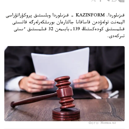
قىزىلوردا. KAZINFORM - قىزىلوردا وبلىستىق پروكۋراتۋراسى
اليمەنت تولەۋدەن قاساقانا جالتارعان بورىشكەرلەرگە قاتىستى
قىلمىستىق كودەكستىڭ 139-بابىمەن 32 قىلمىستىق ءىستى
تىركەدى.
Фото: Norma.uz