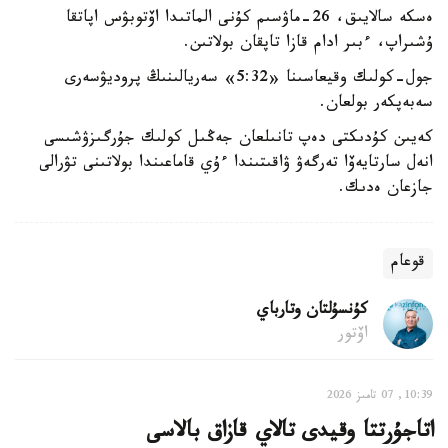
ەسكە سالايىق، 26-ماۋسىم كۇنى الماتىدا اۆتوبۋس اپاتقا
ۇشىراپ، ءبىر ادام قازا تاپقان بولاتىن.
جول-كولىك وقيعاسىنا «5:32» سەريالىنىڭ پروديۋسەرى
سەبەپكەر بولعان.
كەيىن كۇدىكتى دەپ تانىلعان جەڭىل كولىك جۇرگىزۋشىسى
انەل سارتايەۆا تەرگەۋ ۋاقىتىندا ءۇي قاماعىندا بولاتىنى تۋرالى
جازعان ەدىك.
قوعام
كۇنسۇلتان وتارباي
اۆتور
10:39, 07 تامىز 2026
اتاجۇرتتا وقيدى تالاي قازاق بالاسى