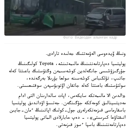
Фото: Видеодан алынған кадр
ونىڭ ۆيدەوسى الەۋمەتتىك جەلىدە تارادى.
پوليتسيا دەپارتامەنتىنىڭ مالىمەتىنشە، Toyota كولىگىنىڭ
جۇرگىزۋشىسى جانگەلدين كوشەسىمەن وڭتۇستىك باعىتتا كەلە
جاتىپ، تۇلكىباس كوشەسىنە سولعا بۇرىلا بەرگەندە،
سولتۇستىك باعىتتا كەلە جاتقان اۆتوبۋسپەن سوقتىعىستى.
«الدىن الا مالىمەتكە سايكەس، اپات سالدارىنان التى ادام
مەديتسينالىق كومەككە جۇگىنگەن. جەتىسۋ اۋداندىق پوليتسيا
باسقارماسى قىزمەتكەرلەرى جول-كولىك اپاتىنىڭ ءمان-جايىن
انىقتاۋعا كىرىستى»، - دەپ حابارلادى الماتى پوليتسيا
دەپارتامەنتىنىڭ باسپا ءسوز قىزمەتى.