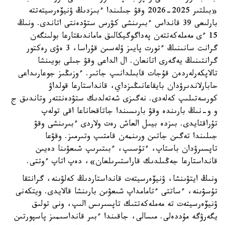
«بىلتىر 2025-2026 وقۋ جىلىندا ءبىزدىڭ ۋنيۆەرسيتەتتە
بارلىعى 39 قانداس ءبىرىنشى كۋرس ستۋدەنتى اتاندى. ونىڭ
15 ءى مەملەكەتتەن پەداگوگيكالىق ماماندىقتارعا بولىنگەن
گرانت سانىنىڭ ءتورت پايىز ۇلەسىن قۇراسا، 3 ەۋى رەكتور
گرانتىنىڭ يەگەرى اتانعان. ال الداعى وقۋ جىلى بويىنشا
تالاپكەرلەردەن قۇجات قابىلدانىپ جاتىر. ءوزىڭىز جوعارىداعى
حابارلاندىرۋدان بايقاعانىڭىزداي، قانداستارعا قولداۋ
كورسەتىلىپ كەلەدى. نەگىزى شەتەلدىك ستۋدەنتتەر وتاندىق ج
و و-نىڭ بارىندە وقۋ بارىسىندا جاتاقحاناعا اقى تولەپ
تۇراقتايدى. بىزدە بيىل العاش رەت ولاردى ءبىرىنشى وقۋ
جىلىندا تەگىن جاتىن ورىنمەن قامتىپ وتىرمىز. وقۋعا
تاپسىرۋدان باستاپ، ءتۇسىپ، ءبىتىرىپ شىعۋىنا دەيىن
قانداستارعا جەڭىلدىك قاراستىرىلعان»، دەپ اتاپ ءوتتى.
ونىڭ ايتۋىنشا، ۋنيۆەرسيتەت قانداستاردىڭ كەلۋىنە، گرانتقا
تۇسۋىنە، ءساتتى ءتامامداپ شىعۋىن بارىنشا قالايدى. ويتكەنى
ۋنيۆەرسيتەت تە مەملەكەتتىك تاپسىرىس الىپ، ونى تولىق
يگەرۋگە مۇددەلى. مىسالى، جاقىندا ءبىر قانداسىمىز پاسپورتىن