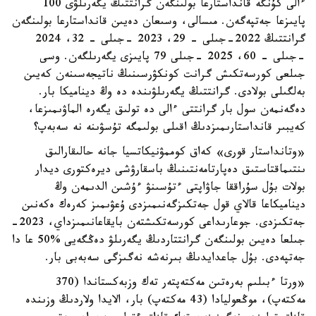
ءالى كۇنگە قانداستارعا بولىنگەن گرانتتىڭ يگەرىلۋى 100
پايىزعا جەتپەگەن. مىسالى، وسىعان دەيىن قانداستارعا بولىنگەن
گرانتتىڭ 2022-جىلى – 29، 2023 -جىلى – 32، 2024
-جىلى – 60، 2025 -جىلى 79 پايىزى يگەرىلگەن. وسى
جىلعى كورسەتكىش گرانت كونكۋرسىنىڭ ناتيجەسىنەن كەيىن
بەلگىلى بولادى. گرانتتىڭ يگەرىلۋىندە دە وڭ ديناميكا بار.
دەگەنمەن سول بار گرانتتى ءالى دە تولىق يگەرە الماۋىمىزعا،
كەيبىر قانداستارىمىزدىڭ اقىلى بولىمگە تۇسۋىنە نە سەبەپ؟
«وتانداستار قورى» كەاق كوممۋنيكاتسيا جانە حالىقارالىق
ىنتىماقتاستىق دەپارتامەنتىنىڭ باسقارۋشى ديرەكتورى ديدار
بولات بۇل سۇراققا جاۋاپتى ءتۇسىنۋ ءۇشىن الدىمەن وڭ
ديناميكاعا قالاي قول جەتكىزگەنىمىزدى ۇعۋىمىز كەرەك ەكەنىن
جەتكىزدى. جوعارىداعى كورسەتكىشتەن بايقاعانىمىزداي، 2023-
جىلعا دەيىن بولىنگەن گرانتتاردىڭ يگەرىلۋ دەڭگەيى %50 عا دا
جەتپەدى. بۇل جاعدايدىڭ بىرنەشە نەگىزگى سەبەبى بار.
«ورتا ءبىلىم بەرەتىن مەكتەپتەر تەك وزبەكستاندا (370
مەكتەپ)، موڭعوليادا (43 مەكتەپ) بار، الايدا ولاردىڭ وزىندە