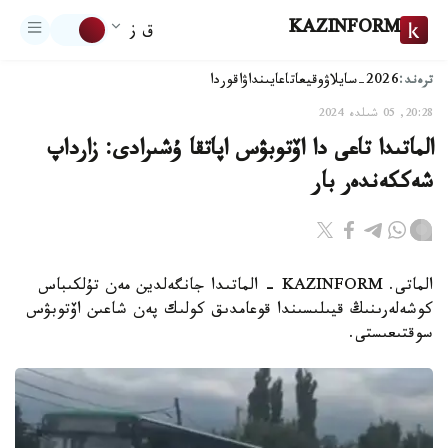
KAZINFORM
ق ز
ترەند:
2026-سايلاۋ
وقيعا
تاعايىنداۋ
اقوردا
20:28, 05 شىلدە 2024
الماتىدا تاعى دا اۆتوبۋس اپاتقا ۇشىرادى: زارداپ
شەككەندەر بار
الماتى. KAZINFORM - الماتىدا جانگەلدين مەن تۇلكىباس
كوشەلەرىنىڭ قيىلىسىندا قوعامدىق كولىك پەن شاعىن اۆتوبۋس
سوقتىعىستى.