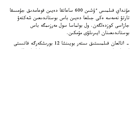
مۇنداي قىلمىس ءۇشىن 600 ساعاتقا دەيىن قوعامدىق جۇمىسقا
تارتۋ نەمەسە ەكى جىلعا دەيىن باس بوستاندىعىن شەكتەۋ
جازاسى كوزدەلگەن. ول بولماسا سول مەرزىمگە باس
بوستاندىعىنان ايىرىلۋى مۇمكىن.
- اتالعان قىلمىستىق ىستەر بويىنشا 12 بورىشكەرگە قاتىستى
ايىپتاۋ ۇكىمدەرى شىقتى. 5 قىلمىستىق ءىس تاراپتاردىڭ
تاتۋلاسۋىمەن توقتادى. 3 قىلمىستىق ءىس سوتتا قارالىپ جاتىر،
قالعان 12 ءىس قىلمىستىق قۋدالاۋ ورگاندارىنىڭ وندىرىسىندە.
مىسالى، بورىشكەرلەردىڭ ءبىرى 2023 -جىلدان بەرى اليمەنت
تولەمەي كەلگەن. قالىپتاسقان قارىز 12 ميلليون تەڭگەگە
جەتكەن. قىزىلوردا وبلىسىنىڭ كامەلەتكە تولماعانداردىڭ ىستەرى
جونىندەگى مامانداندىرىلعان اۋدانارالىق سوتى ونىڭ باس
بوستاندىعىن 1 جىلعا شەكتەدى، - دەلىنگەن حابارلامادا.
قوعام