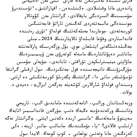
قازاق تىلىندە نەگىزىنەن تەك قازاق ءتىلى مەن ادەبيەتى
پاندەرى عانا وقىتىلادى. ەكىنشىدەن، اقپاراتتىق-ءتۇسىندىرۋ
جۇمىسىنىڭ السىزدىگى بايقالادى، گرانتتار مەن كۆوتالار
جونىندەگى مالىمەتتەردى كەڭىنەن تاراتۋ قاجەتتىگىن
كورسەتەدى. جوعارىدا مەملەكەتتىك قولداۋ ءتۇرى رەتىندە
قانداستاردى وقۋعا قابىلداۋ تالاپتارىنىڭ 2024-جىلى
جەڭىلدەتىلگەنى ايتىلعان عوي. بۇل وزگەرىسكە پارلامەنتتە
جاناشىر دەپۋتاتتاردىڭ ماسەلە كوتەرۋى مەن ۇيىمىمىزدىڭ
جاۋاپتى مينيسترلىكپەن تۇراقتى، تاباندى، جۇيەلى جۇمىس
جۇرگىزۋىنىڭ ناتيجەسىندە قول جەتكىزدىك. سول ارقىلى گرانتقا
تۇسۋشىلەر سانى دا، گرانتتىڭ يگەرىلۋ كورسەتكىشى دە ارتتى.
وسىنداي قولداۋ شارالارىن كۇشەيتە بەرگەن ابزال»، دەيدى د.
بولات.
وزبەكستاننان ورالىپ، اتامەكەنىندە ماماندىق الىپ، تاريحي
وتانىنىڭ وركەندەۋىنە ەڭبەك ەتىپ جۇرگەن قانداسىمىز اتابەك
سەيىتوۆ ماسەلەنىڭ ءمانىسى ارىدە ەكەنىن ايتتى. «گرانتتار نەگە
ارتىلىپ قالادى؟ ءيا، مۇمكىندىك جاسالىپ جاتىر. ارينە، ەكى
كەزەڭنەن عانا وتەتىن بولعانى - كوپ كومەك. الايدا سول