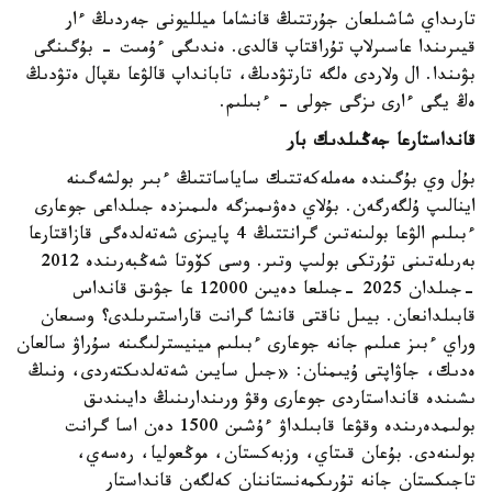
تارىداي شاشىلعان جۇرتتىڭ قانشاما ميلليونى جەردىڭ ءار
قيىرىندا عاسىرلاپ تۇراقتاپ قالدى. ەندىگى ءۇمىت - بۇگىنگى
بۋىندا. ال ولاردى ەلگە تارتۋدىڭ، تابانداپ قالۋعا ىقپال ەتۋدىڭ
ەڭ يگى ءارى ىزگى جولى - ءبىلىم.
قانداستارعا جەڭىلدىك بار
بۇل وي بۇگىندە مەملەكەتتىك ساياساتتىڭ ءبىر بولشەگىنە
اينالىپ ۇلگەرگەن. بۇلاي دەۋىمىزگە ەلىمىزدە جىلداعى جوعارى
ءبىلىم الۋعا بولىنەتىن گرانتتىڭ 4 پايىزى شەتەلدەگى قازاقتارعا
بەرىلەتىنى تۇرتكى بولىپ وتىر. وسى كۆوتا شەڭبەرىندە 2012
-جىلدان 2025 -جىلعا دەيىن 12000 عا جۋىق قانداس
قابىلدانعان. بيىل ناقتى قانشا گرانت قاراستىرىلدى؟ وسىعان
وراي ءبىز عىلىم جانە جوعارى ءبىلىم مينيسترلىگىنە سۇراۋ سالعان
ەدىك، جاۋاپتى ۇيىمنان: «جىل سايىن شەتەلدىكتەردى، ونىڭ
ىشىندە قانداستاردى جوعارى وقۋ ورىندارىنىڭ دايىندىق
بولىمدەرىندە وقۋعا قابىلداۋ ءۇشىن 1500 دەن اسا گرانت
بولىنەدى. بۇعان قىتاي، وزبەكستان، موڭعوليا، رەسەي،
تاجىكستان جانە تۇرىكمەنستاننان كەلگەن قانداستار