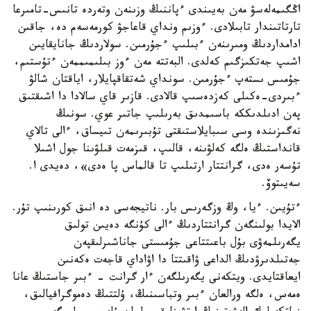
اڭگىمەلەسۋ مەن بەيىندى ءپاننىڭ وزىنەن وتەردە تانىس-تامىرعا
تارتاتىندار تابىلادى. ءوزىم ونداي قاعاجۋ كورمەسەم دە، جاقىن
ادامداردىڭ ومىرىنەن ءبىلىپ ءجۇرمىن. سولاردىڭ جانايقايىن
اشىپ جەتكىزگىم كەلدى. البەتتە مەن ءوز بىلىمىممەن ءتۇستىم،
جۇمىس ىستەپ ءجۇرمىن. سونداي شەتقاقپايلار، اياقتان شالۋ
ءبىردى-ەكىلى كەزدەسىپ قالادى. قازىر قاي سالادا دا اشىقتىق
پەن ادىلدىككە باسىمدىق بەرىلىپ جاتىر عوي. سونىڭ
نەگىزىندە وسى سىبايلاستىقتى تۇبىرىمەن تىيساق، ءالى تالاي
قانداستىڭ ەلگە كەلۋىنە، قالىپ، قىزمەت قىلۋىنا جول اشىلا
تۇسەر ەدى، گرانتتار ارتىلىپ تا قالماس پا ەدى»، دەيدى ا.
سەيىتوۆ.
ءتۇيىن. ءيا، وڭ وزگەرىس بار. ناتيجەسى دە انىق كورىنىپ تۇر.
الايدا بولىنگەن گرانتتاردىڭ ءالى كۇنگە دەيىن تولىق
يگەرىلمەۋى بۇل باعىتتاعى جۇمىستى جاناشىرلىقپەن
جەتىلدىرۋدىڭ الداعى ۋاقىتتا دا اۋاداي قاجەت ەكەنىن
ايعاقتايدى. ويتكەنى يگەرىلگەن ءار گرانت - ءبىر جاستىڭ عانا
ەمەس، ەلگە ورالعان ءبىر وتباسىنىڭ، ۇلتتىڭ دەموگرافيالىق،