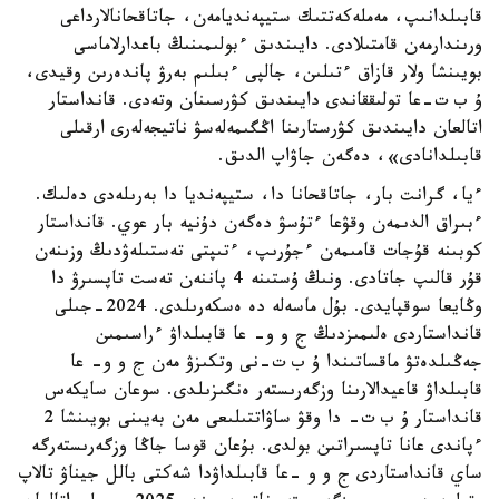
قابىلدانىپ، مەملەكەتتىك ستيپەنديامەن، جاتاقحانالارداعى
ورىندارمەن قامتىلادى. دايىندىق ءبولىمىنىڭ باعدارلاماسى
بويىنشا ولار قازاق ءتىلىن، جالپى ءبىلىم بەرۋ پاندەرىن وقيدى،
ۇ ب ت-عا تولىققاندى دايىندىق كۋرسىنان وتەدى. قانداستار
اتالعان دايىندىق كۋرستارىنا اڭگىمەلەسۋ ناتيجەلەرى ارقىلى
قابىلدانادى»، دەگەن جاۋاپ الدىق.
ءيا، گرانت بار، جاتاقحانا دا، ستيپەنديا دا بەرىلەدى دەلىك.
ءبىراق الدىمەن وقۋعا ءتۇسۋ دەگەن دۇنيە بار عوي. قانداستار
كوبىنە قۇجات قامىمەن ءجۇرىپ، ءتىپتى تەستىلەۋدىڭ وزىنەن
قۇر قالىپ جاتادى. ونىڭ ۇستىنە 4 پاننەن تەست تاپسىرۋ دا
وڭايعا سوقپايدى. بۇل ماسەلە دە ەسكەرىلدى. 2024-جىلى
قانداستاردى ەلىمىزدىڭ ج و و- عا قابىلداۋ ءراسىمىن
جەڭىلدەتۋ ماقساتىندا ۇ ب ت-نى وتكىزۋ مەن ج و و- عا
قابىلداۋ قاعيدالارىنا وزگەرىستەر ەنگىزىلدى. سوعان سايكەس
قانداستار ۇ ب ت- دا وقۋ ساۋاتتىلىعى مەن بەيىنى بويىنشا 2
ءپاندى عانا تاپسىراتىن بولدى. بۇعان قوسا جاڭا وزگەرىستەرگە
ساي قانداستاردى ج و و -عا قابىلداۋدا شەكتى بالل جيناۋ تالاپ