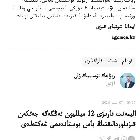
زياتكەرلىك الەۋەتىنىڭ ارتۋىنا قوسىلعان ۇلەس. بىلىمگە
سالىنعان ينۆەستيتسيانىڭ تۇپكى ناتيجەسى - تاريحي وتانىنا
ورنىعىپ، ەلىمىزدىڭ دامۋىنا قىزمەت ەتەتىن بىلىكتى ازامات.
ايدانا شوتباي قىزى
egemen.kz
قوعام
شەتەل قازاقتارى
ريزابەك نۇسىپبەك ۇلى
اۆتور
09:07, 07 تامىز 2026
اليمەنت قارىزى 12 ميلليون تەڭگەگە جەتكەن
قىزىلوردالىقتىڭ باس بوستاندىعى شەكتەلدى