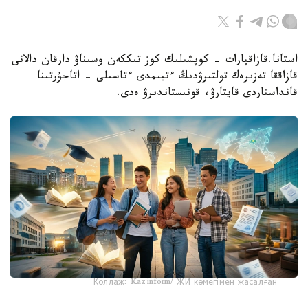
استانا.قازاقپارات - كوپشىلىك كوز تىككەن وسىناۋ دارقان دالانى
قازاققا تەزىرەك تولتىرۋدىڭ ءتيىمدى ءتاسىلى - اتاجۇرتىنا
قانداستاردى قايتارۋ، قونىستاندىرۋ ەدى.
Коллаж: Kazinform/ ЖИ көмегімен жасалған