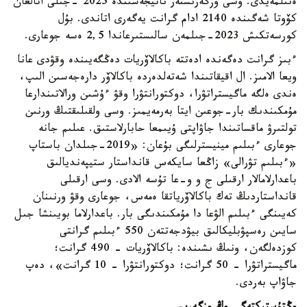
ەتىلمەيدى. وسى وزگەرىستەر ناتيجەسىندە 2025 -جىلى اتالعان
كۆوتا شەگىندە 2140 ادام گرانت يەگەرى اتاندى. بۇل
كورسەتكىش 2023-جىلمەن سالىستىرعاندا 2,5 ەسە جوعارى.
ءبىز گرانت دەگەندە ادەتتە باكالاۆريات دەڭگەيىندە وقۋدى عانا
ويعا الامىز. ال اقيقاتىندا شەتەلدەردە باكالاۆر دارەجەسىن الىپ،
ەندى ەلگە ماگيستراتۋرا، دوكتورانتۋرا وقۋ ءۇشىن ورالاتىندارعا
مۇمكىندىك بار-جوعىن ايتا بەرمەيمىز. وسى ولقىلىقتىڭ ورنىن
تولتىرۋ ماقساتىندا جاۋاپتى ۇيىمعا حابارلاستىق. عىلىم جانە
جوعارى ءبىلىم مينيسترلىگى بۇعان: «2019-جىلدان باستاپ
«ءبىلىم تۋرالى» زاڭعا سايكەس قانداستار ستيپەنديالىق
باعدارلامالار ارقىلى ج و و-عا تۇسە الادى. وسى ارقىلى
قانداستاردىڭ تەك باكالاۆرياتقا ەمەس، جوعارى وقۋ ورنىنان
كەيىنگى ءبىلىم الۋعا دا مۇمكىندىگى بار. باعدارلاما بويىنشا جىل
سايىن رەسپۋبليكالىق بيۋدجەتتەن 550 ءبىلىم گرانتى
كوزدەلگەن، ونىڭ ىشىندە: باكالاۆريات - 490 گرانت؛
ماگيستراتۋرا - 50 گرانت؛ دوكتورانتۋرا - 10 گرانت»، دەپ
جاۋاپ بەردى.