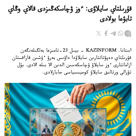
قۇرىلتاي سايلاۋى: ءوز ۋچاسكەڭىزدى قالاي وڭاي
تابۋعا بولادى
استانا. KAZINFORM - بيىل 23-تامىزعا بەلگىلەنگەن
قۇرىلتاي دەپۋتاتتارىن سايلاۋدا داۋىس بەرۋ ءۇشىن قازاقستان
ازاماتتارى ءوز سايلاۋ ۋچاسكەسىن الدىن الا بىلە الادى. بۇل
تۋرالى ورتالىق سايلاۋ كوميسسياسى حابارلادى.