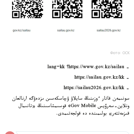
Фото: ОСК
- https://www.gov.kz/sailau؟ lang=kk
- https://sailau.gov.kz/kk
- https://sailau2026.gov.kz/kk
سونىمەن قاتار ءوزىنىڭ سايلاۋ ۋچاسكەسىن ىزدەۋگە ارنالعان
ونلاين-سەرۆيس eGov Mobile قوسىمشاسىنىڭ «تانىمال
قىزمەتتەر» بولىمىندە دە قولجەتىمدى.