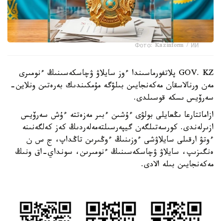
Фото: Kazinform / ИИ
GOV. KZ پلاتفورماسىندا ءوز سايلاۋ ۋچاسكەسىنىڭ ءنومىرى
مەن ورنالاسقان مەكەنجايىن بىلۋگە مۇمكىندىك بەرەتىن ونلاين-
سەرۆيس ىسكە قوسىلدى.
ازاماتتارعا ىڭعايلى بولۋى ءۇشىن ءبىر مەزەتتە ءۇش سەرۆيس
ازىرلەندى. كورسەتىلگەن گيپەرسىلتەمەلەردىڭ كەز كەلگەنىنە
ءوتۋ ارقىلى سايلاۋشى ءوزىنىڭ ءوڭىرىن تاڭداپ، ج س ن
ەنگىزىپ، سايلاۋ ۋچاسكەسىنىڭ ءنومىرىن، سونداي-اق ونىڭ
مەكەنجايىن بىلە الادى.