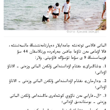
Фото: Қонаев әкімдігі
الماتى قالاسى توتەنشە جاعدايلار دەپارتامەنتىنىڭ مالىمەتىنشە،
قالا اۋماعى مەن تاۋعا جاقىن جەرلەردە ورنالاسقان 44 سۋ
قويماسىنىڭ 9 ى سۋعا تۇسۋگە قاۋىپتى. ولار:
1. «شاڭىراق» ىقشام اۋدانىنداعى ۇلكەن الماتى وزەنى - الاتاۋ
اۋدانى؛
2. «دارحان» ىقشام اۋدانىنداعى ۇلكەن الماتى وزەنى - الاتاۋ
اۋدانى؛
3. ءال-فارابي مەن ناۆوي كوشەلەرى ماڭىنداعى ۇلكەن الماتى
وزەنى - بوستاندىق اۋدانى؛