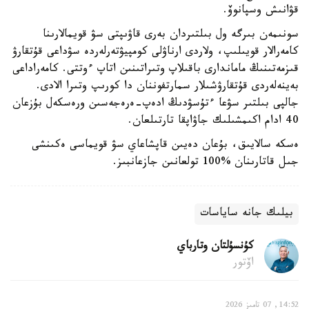
قۋانىش وسپانوۆ.
سونىمەن بىرگە ول بىلتىردان بەرى قاۋىپتى سۋ قويمالارىنا
كامەرالار قويىلىپ، ولاردى ارناۋلى كومپيۋتەرلەردە سۋداعى قۇتقارۋ
قىزمەتىنىڭ ماماندارى باقىلاپ وتىراتىنىن اتاپ ءوتتى. كامەراداعى
بەينەلەردى قۇتقارۋشىلار سمارتفوننان دا كورىپ وتىرا الادى.
جالپى بىلتىر سۋعا ءتۇسۋدىڭ ادەپ-ەرەجەسىن ورەسكەل بۇزعان
40 ادام اكىمشىلىك جاۋاپقا تارتىلعان.
ەسكە سالايىق، بۇعان دەيىن قاپشاعاي سۋ قويماسى ەكىنشى
جىل قاتارىنان %100 تولعانىن جازعانبىز.
بيلىك جانە ساياسات
كۇنسۇلتان وتارباي
اۆتور
14:52, 07 تامىز 2026