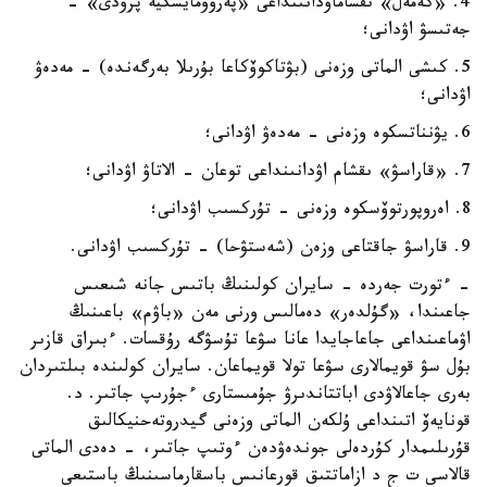
4. «كەمەل» ىقشاماۋدانىنداعى «پەرۆومايسكيە پرۋدى» -
جەتىسۋ اۋدانى؛
5. كىشى الماتى وزەنى (بۋتاكوۆكاعا بۇرىلا بەرگەندە) - مەدەۋ
اۋدانى؛
6. يۋنناتسكوە وزەنى - مەدەۋ اۋدانى؛
7. «قاراسۋ» ىقشام اۋدانىنداعى توعان - الاتاۋ اۋدانى؛
8. اەروپورتوۆسكوە وزەنى - تۇركسىب اۋدانى؛
9. قاراسۋ جاقتاعى وزەن (شەستۋحا) - تۇركسىب اۋدانى.
- ءتورت جەردە - سايران كولىنىڭ باتىس جانە شىعىس
جاعىندا، «گۇلدەر» دەمالىس ورنى مەن «باۋم» باعىنىڭ
اۋماعىنداعى جاعاجايدا عانا سۋعا تۇسۋگە رۇقسات. ءبىراق قازىر
بۇل سۋ قويمالارى سۋعا تولا قويماعان. سايران كولىندە بىلتىردان
بەرى جاعالاۋدى اباتتاندىرۋ جۇمىستارى ءجۇرىپ جاتىر. د.
قونايەۆ اتىنداعى ۇلكەن الماتى وزەنى گيدروتەحنيكالىق
قۇرىلىمدار كۇردەلى جوندەۋدەن ءوتىپ جاتىر، - دەدى الماتى
قالاسى ت ج د ازاماتتىق قورعانىس باسقارماسىنىڭ باستىعى