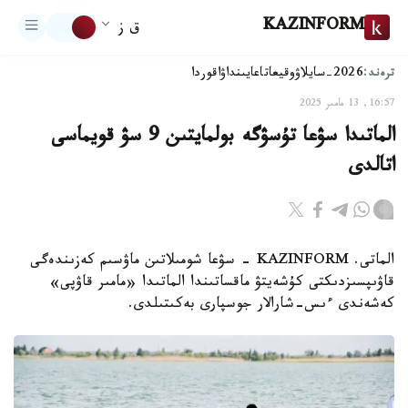
KAZINFORM
ق ز
ترەند:
2026-سايلاۋ
وقيعا
تاعايىنداۋ
اقوردا
16:57, 13 مامىر 2025
الماتىدا سۋعا تۇسۋگە بولمايتىن 9 سۋ قويماسى
اتالدى
الماتى. KAZINFORM - سۋعا شومىلاتىن ماۋسىم كەزىندەگى
قاۋىپسىزدىكتى كۇشەيتۋ ماقساتىندا الماتىدا «مامىر قاۋپى»
كەشەندى ءىس-شارالار جوسپارى بەكىتىلدى.