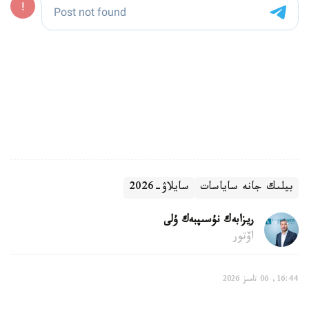
بيلىك جانە ساياسات
سايلاۋ-2026
ريزابەك نۇسىپبەك ۇلى
اۆتور
16:44, 06 تامىز 2026
بالالى وتباسىلارعا قانداي تولەمدەر قاراستىرىلعان