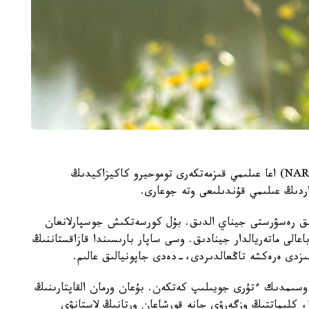
جاپونيانىڭ ۇلتتىق اگرارلىق زەرتتەۋلەر ۇيىمىنىڭ (NARO) اعا عىلىمي قىزمەتكەرى توموحيرو كاكيزاكيدىڭ
داردىڭ عىلىمي قۇندىلىعى وتە جوعارى.
 ءبىز 50 قۇندى گەنەتيكالىق رەسۋرستى جيناي الدىق. بۇل كورسەتكىش جوسپارلانعان
اعالى ماتەريالدار جينادىق. وسى ساپار بارىسىندا قازاقستاننىڭ
ىزدى ەرەكشە تاڭعالدىردى،-دەدى جاپونيالىق عالىم.
اسىردا الەمدە 600 دەن استام وسىمدىك ءتۇرى جويىلىپ كەتكەن. بۇعان ورمان القاپتارىنىڭ
، كليماتتىڭ وزگەرۋى جانە قورشاعان ورتانىڭ لاستانۋى