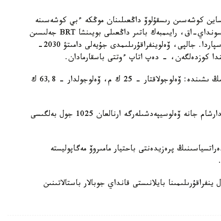
 ساين كوشەسىن رىسقۇلوۆ داڭعىلىنان موڭكە ءبي كوشەسىنە
دەيىن ۇزارتۋ اياسىندا 7,2 ك م ۆەلوجول سالىنادى. سونداي-اق، رايىمبەك باتىر داڭعىلى بويىنشا BRT جەلىسىن
سالۋ اياسىندا شامامەن 15 شاقىرىمدى جابدىقتاۋ جوسپاردا. جالپى، ۆەلوينفراقۇرىلىمدى جۇيەلى دامىتۋ 2030-
دا كوزدەلگەن، - دەپ اتاپ ءوتتى باسقارمادان.
الماتى قالاسىندا 89 شاقىرىم ۆەلوينفراقۇرىلىم بار. ونىڭ ىشىندە: ۆەلوجولاقتار - 25 ك م، ۆەلوجولدار - 63,8 ك
ودان بولەك قالا بويىنشا ۆەلو-سەكسياسى بار 73 باعدارشام جانە ۆەلوسيپەدشىلەرگە ارنالعان 1025 جول بەلگىسى
راتسياسىنىڭ پرەزيدەنتى باحتيار مامىروۆ مەگاپوليستە
فراقۇرىلىمىنا بايلانىستى قانداي جوبالار باستالاتىنىن