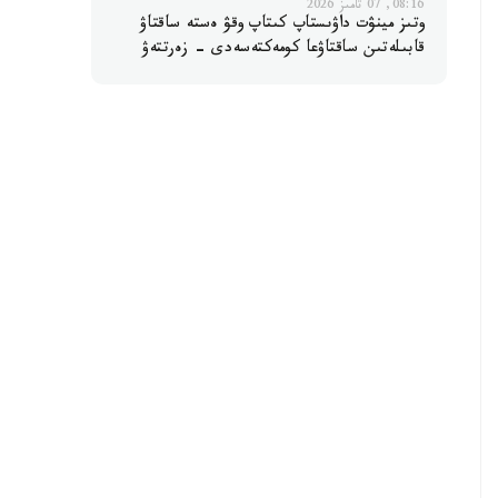
08:16, 07 تامىز 2026
وتىز مينۋت داۋىستاپ كىتاپ وقۋ ەستە ساقتاۋ
قابىلەتىن ساقتاۋعا كومەكتەسەدى - زەرتتەۋ