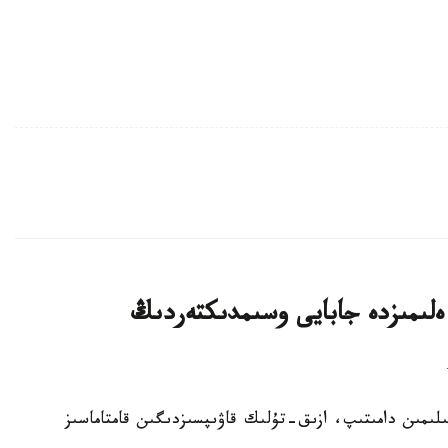
لىمىزدە جابايى وسىمدىكتەردىڭ
ا سەلەكتسيا عىلىمىن دامىتىپ، ازىق-تۇلىك قاۋىپسىزدىگىن قامتاماسىز