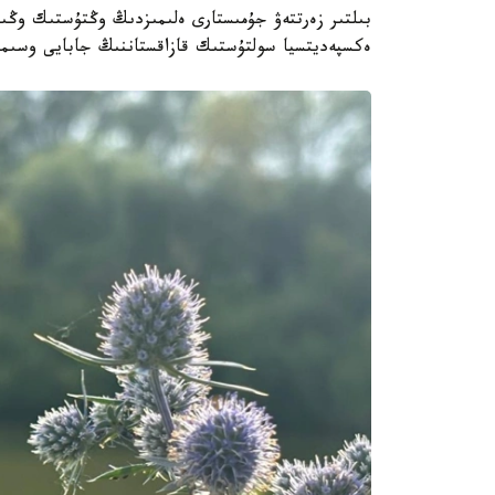
بىلتىر زەرتتەۋ جۇمىستارى ەلىمىزدىڭ وڭتۇستىك وڭىرل
ەكسپەديتسيا سولتۇستىك قازاقستاننىڭ جابايى وسىمدى