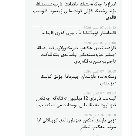
12:24, 07 تامىز 2026
اتىراۋدا جەكەمەنشىك بالاباقشا تاربيەشىسىنىڭ
بۇلدىرشىنگە كۇش قولدانعانى ۆيدەوعا ءتۇسىپ
قالدى
11:42, 07 تامىز 2026
قانداستار قۇجاتتانا ما، جوق كەرى قايتا ما
11:06, 07 تامىز 2026
قازاقستاندىق مەكتەپ ديرەكتورلارى قىتايدىڭ
ءبىلىم جۇيەسىندەگى جاساندى ينتەللەكت
تاجىريبەسىن مەڭگەردى
10:08, 07 تامىز 2026
وسكەمەندە داۋىلدان جيىرماعا جۋىق كولىك
ءبۇلىندى
09:07, 07 تامىز 2026
اليمەنت قارىزى 12 ميلليون تەڭگەگە جەتكەن
قىزىلوردالىقتىڭ باس بوستاندىعى شەكتەلدى
08:38, 07 تامىز 2026
ءۇيى تارلىق ەتكەن قىزىلوردالىق كوپبالالى انا
سوتتا جەڭىپ شىقتى