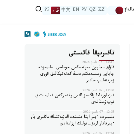
الداۋ
KZ
QZ
РУ
EN
中文
ق ز
ЎЗ
تاقىرىپقا قاتىستى
13:41, 07 تامىز 2026
قازاق-جاپون بىرلەسكەن جوباسى: ەلىمىزدە
جابايى وسىمدىكتەردىڭ گەنەتيكالىق قورى
زەرتتەلىپ جاتىر
13:06, 07 تامىز 2026
قىزىلوردادا زاڭسىز التىن وندىرگەن قىلمىستىق
توپ ۇستالدى
12:55, 07 تامىز 2026
ەلىمىزدە ءبىر اپتا ىشىندە الەۋمەتتىك ماڭىزى بار
ءبىرقاتار ازىق-تۇلىك ارزاندادى