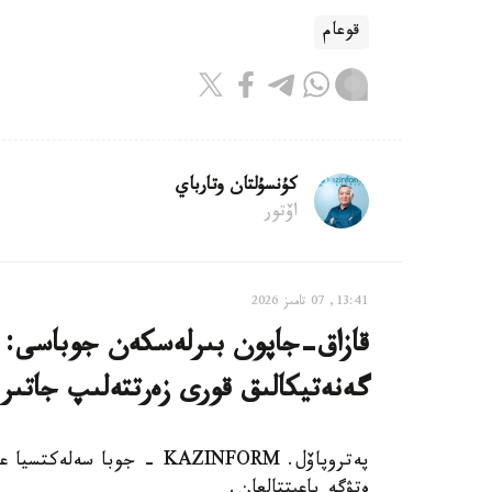
قوعام
كۇنسۇلتان وتارباي
اۆتور
13:41, 07 تامىز 2026
قازاق-جاپون بىرلەسكەن جوباسى: ە
گەنەتيكالىق قورى زەرتتەلىپ جاتىر
پەتروپاۆل. KAZINFORM - جوب
ەتۋگە باعىتتالعان.