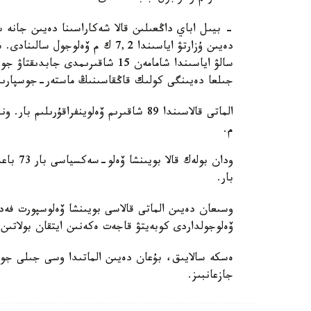
- بيىل اباي داڭعىلىن قالا شەكاراسىنا دەيىن جانە
جىلعا دەيىنگى كولىك قاڭقاسىنىڭ ماستەر-جوسپارىن
م.
بار.
وسىعان دەيىن الماتى قالاسى بويىنشا ۆەلوسپورت فەدە
ۆەلوجولداردى كوبەيتۋ قاجەت ەكەنىن ايتقان بولاتىن.
ەسكە سالايىق، بۇعان دەيىن الماتىدا وسى جىلى جول ين
جازعانبىز.