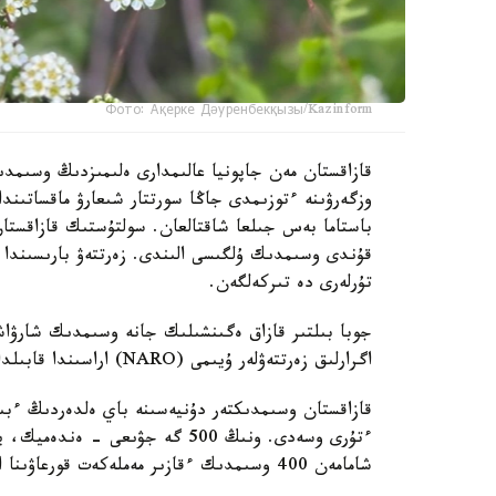
Фото: Ақерке Дәуренбекқызы/Kazinform
قازاقستان مەن جاپونيا عالىمدارى ەلىمىزدىڭ وسىمدى
وزگەرۋىنە ءتوزىمدى جاڭا سورتتار شىعارۋ ماقساتىند
باستاما بەس جىلعا شاقتالعان. سولتۇستىك قازاقستا
قۇندى وسىمدىك ۇلگىسى الىندى. زەرتتەۋ بارىسىندا 
تۇرلەرى دە تىركەلگەن.
جوبا بىلتىر قازاق ەگىنشىلىك جانە وسىمدىك شارۋاش
اگرارلىق زەرتتەۋلەر ۇيىمى (NARO) اراسىندا قابىلدانعان كەلىسىم اياسىندا قولعا الىندى.
ءتۇرى وسەدى. ونىڭ 500 گە جۋىعى 
شامامەن 400 وسىمدىك ءقازىر مەملەكەت قورعاۋىنا الىنعان.