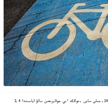
قالالىق موبيلدىلىك باسقارماسىنىڭ حابارلاۋىنشا، 2024-جىلى ساين -موڭكە ءبي جولايرىعىن سالۋ اياسىندا 2,4