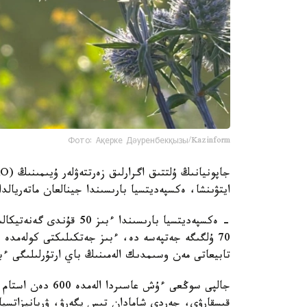
Фото: Ақерке Дәуренбекқызы/Kazinform
ايتۋىنشا، ەكسپەديتسيا بارىسىندا جينالعان ماتەريال
- ەكسپەديتسيا بارىسىندا
70 ۇلگىگە جەتپەسە دە، ءبىز جەتكىلىكتى كولەمدە ب
تابيعاتى مەن وسىمدىك الەمىنىڭ باي ارتۇرلىلىگى ءب
جالپى سوڭعى ءۇش ع
قىسقارۋى، جەردى شامادان تىس يگەرۋ، ۋربانيزاتسيا