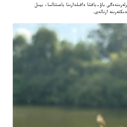
ەرىندەگى باۋ-باقشا داقىلدارىنا باعىتتالسا، بيىل
كتەرىنە ارنالدى.