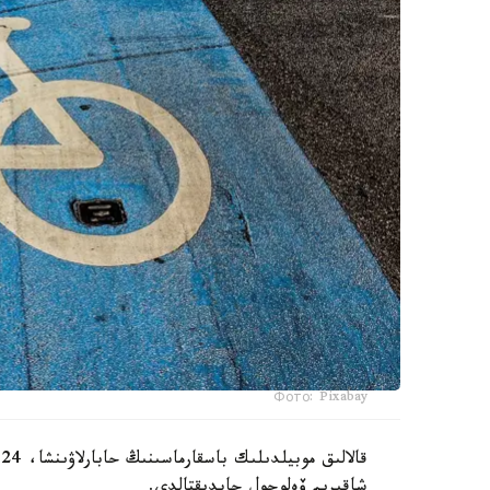
Фото: Pixabay
شاقىرىم ۆەلوجول جابدىقتالدى.