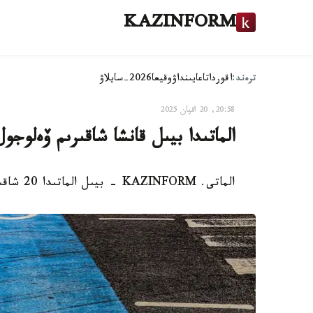
KAZINFORM
ترەند:
اقوردا
تاعايىنداۋ
وقيعا
2026-سايلاۋ
20:58, 20 اقپان 2025
الماتىدا بيىل قانشا شاقىرىم ۆەلوجو
الماتى. KAZINFORM - بيىل الماتىدا 20 شاقىرىمعا جۋىق ۆەلوجول سالۋ جوسپاردا بار.