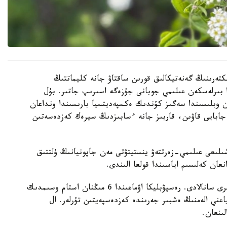
كتەرىنىڭ گەنەتيكالىق قورىن ساقتاۋ جانە كليماتتىڭ
ا بىرلەسكەن عىلىمي جوبانى جۇزەگە اسىرىپ جاتىر. بۇل
ن وبلىسىندا سەگىز كۇندىك ەكسپەديتسيا بارىسىندا ونداعان
جابايى قاۋىن، قاربىز جانە ءسابىزدىڭ سيرەك كەزدەسەتىن
ىلىعى عىلىمي-زەرتتەۋ ينستيتۋتى مەن جاپونيانىڭ ۇلتتىق
قازاقستان وسىمدىكتەر دۇنيەسىنە باي ەلدەردىڭ ءبىرى سانالادى. رەسپۋبليكا اۋماعىندا 6 مىڭنان استام وسىمدىك
- ەندەميك، ياعني الەمنىڭ ەشبىر جەرىندە كەزدەسپەيتىن تۇرلەر. ال