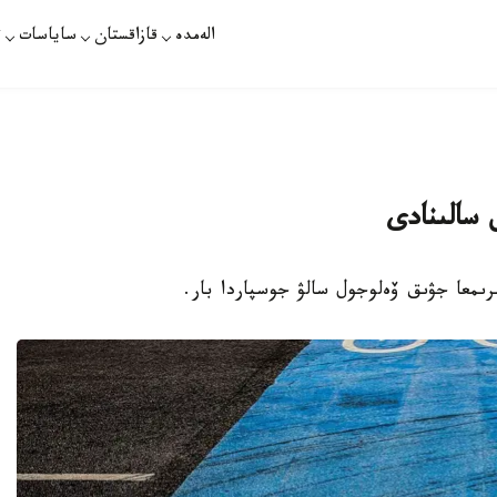
الەمدە
قازاقستان
ساياسات
ت
ل سالىنادى