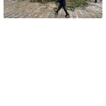
فوتو: وسكەمەن قالاسى اكىمدىگىنەن
قالا اكىمدىگىنىڭ مالىمەتىنشە، داۋىل كەزىندە ورتالىق
كوشەلەردە جەل 15 اعاشتى قۇلاتقان. ولاردىڭ ءبىرقاتارى جول
جيەگىندە تۇرعان اۆتوكولىكتەردىڭ ۇستىنە قۇلادى.
- قازىرگى ۋاقىتتا پوليتسياعا اعاشتاردىڭ قۇلاۋى سالدارىنان
كولىكتەرى زاقىمدانعان 17 اۆتوكولىك يەسىنەن ارىز ءتۇستى، -
دەپ حابارلادى شقو پوليتسيا دەپارتامەنتىنىڭ باسپا ءسوز
قىزمەتىنەن.
پوليتسياعا ءالى بارلىق زارداپ شەككەن كولىك يەلەرى جۇگىنىپ
ۇلگەرمەگەن بولۋى دا مۇمكىن.