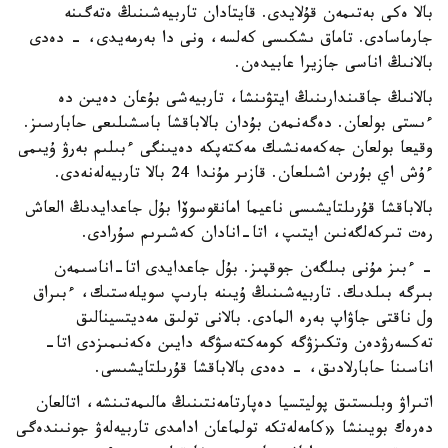
بالا ەكى بەتىمەن قۇلايدى. قايتادان تاربيەشىنىڭ ەتەگىنە
جارماسادى. تاماق ىشكىسى كەلسە، ونى دا بەرمەيدى، - دەدى
بالانىڭ اناسى جازيرا عابيدەن.
بالانىڭ جاقىندارىنىڭ ايتۋىنشا، تاربيەشى بۇعان دەيىن دە
ءىستى بولعان. دەگەنمەن بۇدان بالاباقشا باسشىلىعى حابارسىز.
وقيعا بولعان جەكەمەنشىك مەكتەپكە دەيىنگى ءبىلىم بەرۋ ۇيىمى
ءۇش اي بۇرىن اشىلعان. قازىر مۇندا 24 بالا تاربيەلەنەدى.
بالاباقشا قۇرىلتايشىسى ناعيما امانقوسوۆا بۇل جاعدايدىڭ العاش
رەت تىركەلگەنىن ايتىپ، اتا-انادان كەشىرىم سۇرادى.
- ءبىز مۇنى بىلگەن جوقپىز. بۇل جاعدايدى اتا-اناسىمەن
بىرگە بىلدىك. تاربيەشىنىڭ ۇيىنە بارىپ سويلەستىك، ءبىراق
ول ناقتى جاۋاپ بەرە المادى. بالانى تولىق مەديتسينالىق
تەكسەرۋدەن وتكىزۋگە كومەكتەسۋگە دايىن ەكەنىمىزدى اتا-
اناسىنا حابارلادىق، - دەدى بالاباقشا قۇرىلتايشىسى.
اتىراۋ وبلىستىق پوليتسيا دەپارتامەنتىنىڭ مالىمەتىنشە، اتالعان
دەرەك بويىنشا «كامەلەتكە تولماعان ادامدى تاربيەلەۋ جونىندەگى