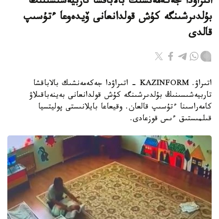
اتىراۋدا جەكەمەنشىك بالاباقشا تاربيەشىسىنىڭ
بۇلدىرشىنگە كۇش قولدانعانى ۆيدەوعا ءتۇسىپ
قالدى
اتىراۋ. KAZINFORM - اتىراۋدا جەكەمەنشىك بالاباقشا
تاربيەشىسىنىڭ بۇلدىرشىنگە كۇش قولدانعانى بەينەباقىلاۋ
كامەراسىنا ءتۇسىپ قالعان. وقيعاعا بايلانىستى پوليتسيا
قىلمىستىق ءىس قوزعادى.