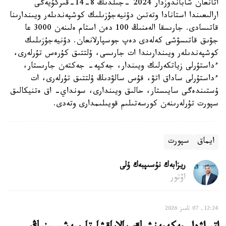
اتانعان شاباندوزدار 2024 -جىلدىڭ 8-14-قىركۇيەگى
ارالىعىندا استانادا وتەتىن دۇنيەجۇزىلىك كوشپەندىلەر ويىندارىنا
قاتىسادى. جارىسقا الەمنىڭ 100 دەن استام ەلىنەن 3000 عا
جۋىق قاتىسۋشى كەلەدى دەپ جوسپارلانعان. دۇنيەجۇزىلىك
كوشپەندىلەر ويىندارىندا ات جارىسى، ۇلتتىق كۇرەس تۇرلەرى،
ءداستۇرلى زياتكەرلىك ويىندار، جەكپە- جەكتەن جارىستار،
ءداستۇرلى ساداق اتۋ، قۇس سالۋدىڭ ۇلتتىق تۇرلەرى، ات
ۇستىندەگى سايىستار، حالىق ويىندارى، سونداي- اق ەتنيكالىق
سپورت تۇرلەرىنەن كورسەتىلىم قويىلىمدارى وتەدى.
ايماق
سپورت
ريزابەك نۇسىپبەك ۇلى
اۆتور
12:24, 07 تامىز 2026