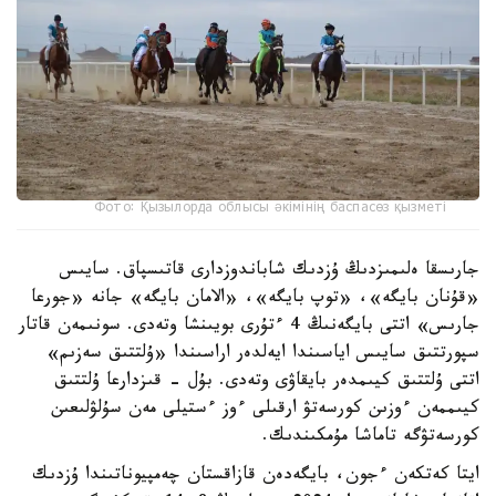
Фото: Қызылорда облысы әкімінің баспасөз қызметі
جارىسقا ەلىمىزدىڭ ۇزدىك شاباندوزدارى قاتىسپاق. سايىس
«قۇنان بايگە»، «توپ بايگە»، «الامان بايگە» جانە «جورعا
جارىس» اتتى بايگەنىڭ 4 ءتۇرى بويىنشا وتەدى. سونىمەن قاتار
سپورتتىق سايىس اياسىندا ايەلدەر اراسىندا «ۇلتتىق سەزىم»
اتتى ۇلتتىق كيىمدەر بايقاۋى وتەدى. بۇل - قىزدارعا ۇلتتىق
كيىممەن ءوزىن كورسەتۋ ارقىلى ءوز ءستيلى مەن سۇلۋلىعىن
كورسەتۋگە تاماشا مۇمكىندىك.
ايتا كەتكەن ءجون، بايگەدەن قازاقستان چەمپيوناتىندا ۇزدىك