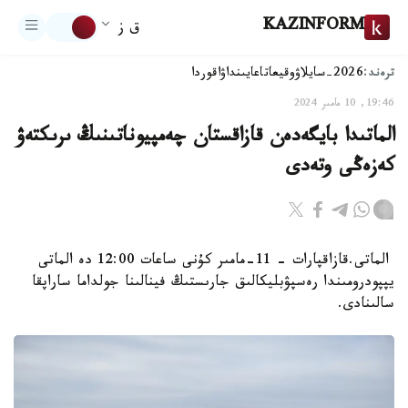
KAZINFORM
ق ز
ترەند:
2026-سايلاۋ
وقيعا
تاعايىنداۋ
اقوردا
19:46, 10 مامىر 2024
الماتىدا بايگەدەن قازاقستان چەمپيوناتىنىڭ ىرىكتەۋ
كەزەڭى وتەدى
الماتى.قازاقپارات – 11-مامىر كۇنى ساعات 12:00 دە الماتى
يپپودرومىندا رەسپۋبليكالىق جارىستىڭ فينالىنا جولداما ساراپقا
سالىنادى.