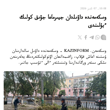
10:08, 07 تامىز 2026
وسكەمەندە داۋىلدان جيىرماعا جۋىق كولىك
ءبۇلىندى
وسكەمەن. KAZINFORM - وسكەمەندە داۋىل سالدارىنان
ۇستىنە اعاش قۇلاپ، زاقىمدانعان اۆتوكولىكتەردىڭ يەلەرىنەن
ىشكى ىستەر ورگاندارىنا وتىنىشتەر ءالى ءتۇسىپ جاتىر.