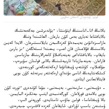
فوتو: ۆيدەودان الىنعان سكرين
بالانىڭ اتا-اناسىنىڭ ايتۋىنشا، ءبۇلدىرشىن جەكەمەنشىك
بالاباقشاعا نەبارى بەس كۇن بارعان. العاشىندا ونىڭ
مازاسىزدانۋىن بەيىمدەلۋ كەزەڭىمەن بايلانىستىرعان. الايدا كەيىن
بالاسىنىڭ قۇلاعىنان قان اعىپ، يىعىندا تىستەلگەن ءىز بارىن
بايقاپ، بالاباقشاداعى بەينەباقىلاۋ كامەرالارىنىڭ جازباسىن
قاراعان. بەينەجازبادا تاربيەشىنىڭ بالانى قولىنان سۇيرەپ،
جۇلقىلاپ، كۇشتەپ ۇيىقتاتۋعا ارەكەتتەنگەنى كورىنەدى.
كىشكەنتايدىڭ اناسى مۇنداي ارەكەتتەر بىرنەشە كۇن بويى
قايتالانعانىن ايتادى.
- دۇيسەنبى، سارسەنبى، بەيسەنبى، جۇما كۇندەرى ءتورت كۇن
بويى بالامدى قورلاعان. كورگەنىمدى ايتىپ جەتكىزە المايمىن.
بالا ۇيىقتاماسا، قولىن جاۋىپ تاستايدى. كورپەنى الىپ،
ۇستىنەن باسىپ تۇرادى. شايقاعان كەزدە لاقتىرىپ جىبەرەدى.