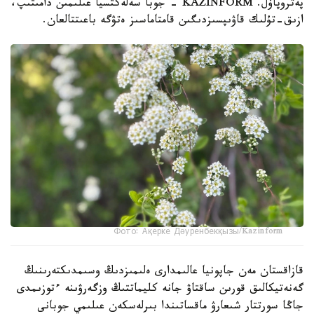
پەتروپاۆل. KAZINFORM - جوبا سەلەكتسيا عىلىمىن دامىتىپ،
ازىق-تۇلىك قاۋىپسىزدىگىن قامتاماسىز ەتۋگە باعىتتالعان.
Фото: Ақерке Дәуренбекқызы/Kazinform
قازاقستان مەن جاپونيا عالىمدارى ەلىمىزدىڭ وسىمدىكتەرىنىڭ
گەنەتيكالىق قورىن ساقتاۋ جانە كليماتتىڭ وزگەرۋىنە ءتوزىمدى
جاڭا سورتتار شىعارۋ ماقساتىندا بىرلەسكەن عىلىمي جوبانى