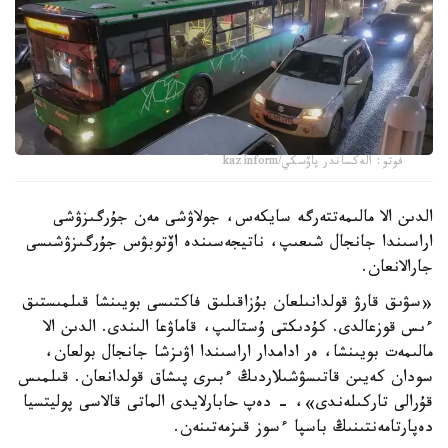
فوتو: الەكساندر پاۆسكي/kazinform
الدىن الا مالىمەتتەرگە سايكەس، جولاۋشى مەن جۇرگىزۋشى
اراسىندا جانجال شىعىپ، ناتيجەسىندە اۆتوبۋس جۇرگىزۋشىسى
جارالانعان.
«سۋىق قارۋ قولدانىلعان بۇزاقىلىق فاكتىسى بويىنشا قىلمىستىق
ءىس قوزعالدى. كۇدىكتى ۇستالىپ، قاماۋعا الىندى. الدىن الا
مالىمەت بويىنشا، ەر ادامدار اراسىندا اۋىزشا جانجال بولعان،
سودان كەيىن قاتىسۋشىلاردىڭ ءبىرى پىشاق قولدانعان. قىلمىس
قۇرالى تاركىلەندى»، - دەپ حابارلايدى الماتى قالاسى پوليتسيا
دەپارتامەنتىنىڭ باسپا ءسوز قىزمەتىنەن.