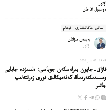
اۆتور
دوسبول اتاجان
الماتى جاڭالىقتارى
قوعام
بەيسەن سۇلتان
اۆتور
13:41, 07 تامىز 2026
قازاق-جاپون بىرلەسكەن جوباسى: ەلىمىزدە جابايى
وسىمدىكتەردىڭ گەنەتيكالىق قورى زەرتتەلىپ
جاتىر