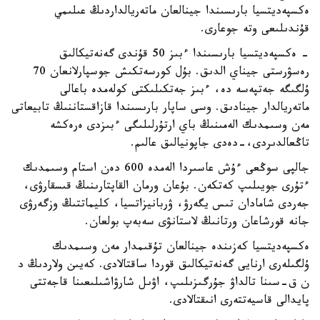
ەكسپەديتسيا بارىسىندا جينالعان ماتەريالداردىڭ عىلىمي
قۇندىلىعى وتە جوعارى.
- ەكسپەديتسيا بارىسىندا ءبىز 50 قۇندى گەنەتيكالىق
رەسۋرستى جيناي الدىق. بۇل كورسەتكىش جوسپارلانعان 70
ۇلگىگە جەتپەسە دە، ءبىز جەتكىلىكتى كولەمدە باعالى
ماتەريالدار جينادىق. وسى ساپار بارىسىندا قازاقستاننىڭ تابيعاتى
مەن وسىمدىك الەمىنىڭ باي ارتۇرلىلىگى ءبىزدى ەرەكشە
تاڭعالدىردى،-دەدى جاپونيالىق عالىم.
جالپى سوڭعى ءۇش عاسىردا الەمدە 600 دەن استام وسىمدىك
ءتۇرى جويىلىپ كەتكەن. بۇعان ورمان القاپتارىنىڭ قىسقارۋى،
جەردى شامادان تىس يگەرۋ، ۋربانيزاتسيا، كليماتتىڭ وزگەرۋى
جانە قورشاعان ورتانىڭ لاستانۋى سەبەپ بولعان.
ەكسپەديتسيا كەزىندە جينالعان تۇقىمدار مەن وسىمدىك
ۇلگىلەرى ارنايى گەنەتيكالىق قوردا ساقتالادى. كەيىن ولاردىڭ د
ن ق-سىنا تالداۋ جۇرگىزىلىپ، اۋىل شارۋاشىلىعىنا قاجەتتى
پايدالى قاسيەتتەرى انىقتالادى.