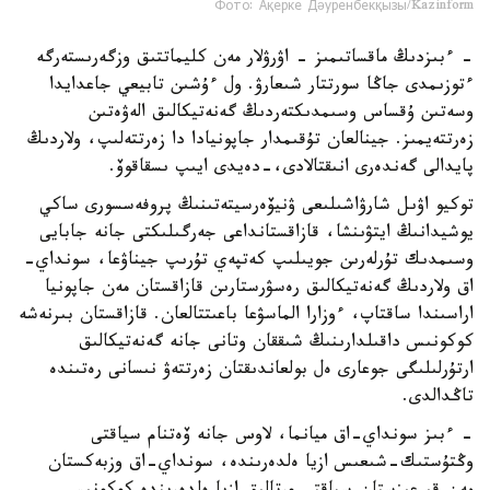
Фото: Ақерке Дәуренбекқызы/Kazinform
- ءبىزدىڭ ماقساتىمىز - اۋرۋلار مەن كليماتتىق وزگەرىستەرگە
ءتوزىمدى جاڭا سورتتار شىعارۋ. ول ءۇشىن تابيعي جاعدايدا
وسەتىن ۇقساس وسىمدىكتەردىڭ گەنەتيكالىق الەۋەتىن
زەرتتەيمىز. جينالعان تۇقىمدار جاپونيادا دا زەرتتەلىپ، ولاردىڭ
پايدالى گەندەرى انىقتالادى،-دەيدى ايىپ ىسقاقوۆ.
توكيو اۋىل شارۋاشىلىعى ۋنيۆەرسيتەتىنىڭ پروفەسسورى ساكي
يوشيدانىڭ ايتۋىنشا، قازاقستانداعى جەرگىلىكتى جانە جابايى
وسىمدىك تۇرلەرىن جويىلىپ كەتپەي تۇرىپ جيناۋعا، سونداي-
اق ولاردىڭ گەنەتيكالىق رەسۋرستارىن قازاقستان مەن جاپونيا
اراسىندا ساقتاپ، ءوزارا الماسۋعا باعىتتالعان. قازاقستان بىرنەشە
كوكونىس داقىلدارىنىڭ شىققان وتانى جانە گەنەتيكالىق
ارتۇرلىلىگى جوعارى ەل بولعاندىقتان زەرتتەۋ نىسانى رەتىندە
تاڭدالدى.
- ءبىز سونداي-اق ميانما، لاوس جانە ۆەتنام سياقتى
وڭتۇستىك-شىعىس ازيا ەلدەرىندە، سونداي-اق وزبەكستان