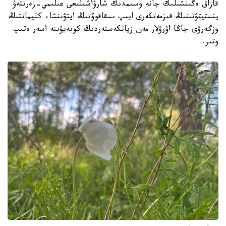
قازاق ەگىنشىلىك جانە وسىمدىك شارۋاشىلىعى عىلىمي-زەرتتەۋ
ينستيتۋتىنىڭ قىزمەتكەرى ايىپ ىسقاقوۆتىڭ ايتۋىنشا، كليماتتىڭ
وزگەرۋى جاڭا اۋرۋلار مەن زيانكەستەردىڭ كوبەيۋىنە اسەر ەتىپ
وتىر.