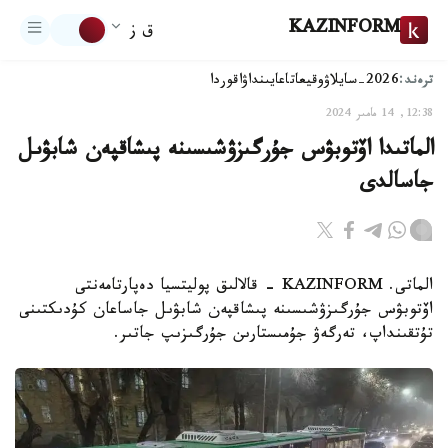
KAZINFORM
ق ز
ترەند:
2026-سايلاۋ
وقيعا
تاعايىنداۋ
اقوردا
12:38, 14 مامىر 2024
الماتىدا اۆتوبۋس جۇرگىزۋشىسىنە پىشاقپەن شابۋىل
جاسالدى
الماتى. KAZINFORM - قالالىق پوليتسيا دەپارتامەنتى
اۆتوبۋس جۇرگىزۋشىسىنە پىشاقپەن شابۋىل جاساعان كۇدىكتىنى
تۇتقىنداپ، تەرگەۋ جۇمىستارىن جۇرگىزىپ جاتىر.