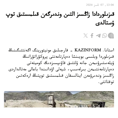
13:06, 07 تامىز 2026
قىزىلوردادا زاڭسىز التىن وندىرگەن قىلمىستىق توپ
ۇستالدى
استانا. KAZINFORM - قارجىلىق مونيتورينگ اگەنتتىگىنىڭ
قىزىلوردا وبلىسى بويىنشا دەپارتامەنتى پروكۋراتۋرانىڭ
ۇيلەستىرۋىمەن جانە ۇلتتىق قاۋىپسىزدىك كوميتەتى
دەپارتامەنتىمەن بىرلەسىپ، شيەلى اۋدانىندا باعالى مەتالداردى
زاڭسىز وندىرۋمەن اينالىسقان قىلمىستىق توپتىڭ ارەكەتىن
توقتاتتى.