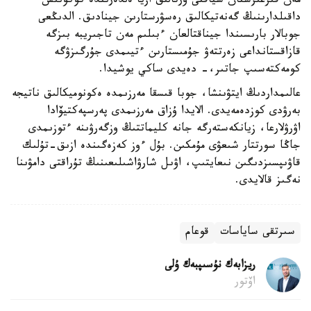
مەن قىرعىزستان سياقتى ورتالىق ازيا ەلدەرىندە كوكونىس
داقىلدارىنىڭ گەنەتيكالىق رەسۋرستارىن جينادىق. الدىڭعى
جوبالار بارىسىندا جيناقتالعان ءبىلىم مەن تاجىريبە بىزگە
قازاقستانداعى زەرتتەۋ جۇمىستارىن ءتيىمدى جۇرگىزۋگە
كومەكتەسىپ جاتىر،- دەيدى ساكي يوشيدا.
عالىمداردىڭ ايتۋىنشا، جوبا قىسقا مەرزىمدە ەكونوميكالىق ناتيجە
بەرۋدى كوزدەمەيدى. الايدا ۇزاق مەرزىمدى پەرسپەكتيۆادا
اۋرۋلارعا، زيانكەستەرگە جانە كليماتتىڭ وزگەرۋىنە ءتوزىمدى
جاڭا سورتتار شىعۋى مۇمكىن. بۇل ءوز كەزەگىندە ازىق-تۇلىك
قاۋىپسىزدىگىن نىعايتىپ، اۋىل شارۋاشىلىعىنىڭ تۇراقتى دامۋىنا
نەگىز قالايدى.
سىرتقى ساياسات
قوعام
ريزابەك نۇسىپبەك ۇلى
اۆتور