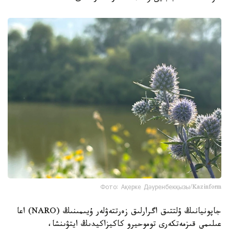
Фото: Ақерке Дәуренбекқызы/Kazinform
جاپونيانىڭ ۇلتتىق اگرارلىق زەرتتەۋلەر ۇيىمىنىڭ (NARO) اعا
عىلىمي قىزمەتكەرى توموحيرو كاكيزاكيدىڭ ايتۋىنشا،