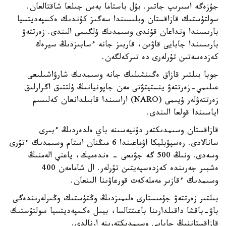
جۇزەگە اسىرىپ جاتىر. بۇل باستاما بەس جىلعا شاقتالعان.
سولتۇستىك قازاقستان وبلىسىندا سەگىز كۇندىك ەكسپەديتسيا
بارىسىندا ونداعان قۇندى وسىمدىك ۇلگىسى الىندى. زەرتتەۋ
بارىسىندا جابايى قاۋىن، قاربىز جانە ءسابىزدىڭ سيرەك
كەزدەسەتىن تۇرلەرى دە تىركەلگەن.
جوبا بىلتىر قازاق ەگىنشىلىك جانە وسىمدىك شارۋاشىلىعى
عىلىمي-زەرتتەۋ ينستيتۋتى مەن جاپونيانىڭ ۇلتتىق اگرارلىق
زەرتتەۋلەر ۇيىمى (NARO) اراسىندا قابىلدانعان كەلىسىم
اياسىندا قولعا الىندى.
قازاقستان وسىمدىكتەر دۇنيەسىنە باي ەلدەردىڭ ءبىرى
سانالادى. رەسپۋبليكا اۋماعىندا 6 مىڭنان استام وسىمدىك ءتۇرى
وسەدى. ونىڭ 500 گە جۋىعى - ەندەميك، ياعني الەمنىڭ
ەشبىر جەرىندە كەزدەسپەيتىن تۇرلەر. ال شامامەن 400
وسىمدىك ءقازىر مەملەكەت قورعاۋىنا الىنعان.
بىلتىر زەرتتەۋ جۇمىستارى ەلىمىزدىڭ وڭتۇستىك وڭىرلەرىندەگى
باۋ-باقشا داقىلدارىنا باعىتتالسا، بيىل ەكسپەديتسيا سولتۇستىك
قازاقستاننىڭ جابايى وسىمدىكتەرىنە ارنالدى.