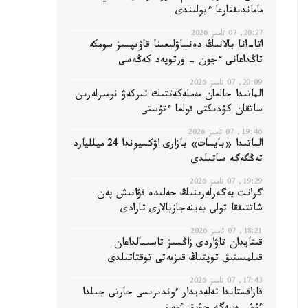
ماماندىقتارعا ءبولىندى
20:27, 07 تامىز 2026
اتا-انا بالانىڭ دەنساۋلىعىنا قاۋىپسىز سومكە
تاڭداعانى ءجون - ورتوپەد كەڭەسى
20:09, 07 تامىز 2026
الماتىدا جالعان مەملەكەتتىك تىركەۋ نومىرلەرىن
ساتقان كۇدىكتى قولعا ءتۇستى
19:46, 07 تامىز 2026
الماتىدا «بايسات» بازارى اۋكسيوندا 24 ميلليارد
تەڭگەگە ساتىلدى
19:29, 07 تامىز 2026
گرانت يەگەرلەرىنىڭ جەلىدە قۋانىش پەن
شاتتىققا تولى بەينەجازبالارى تارادى
18:21, 07 تامىز 2026
قىتايدان تاۋاردى زاڭسىز تاسىمالداعان
قىلمىستىق توپتىڭ قىزمەتى توقتاتىلدى
17:43, 07 تامىز 2026
قازاقستاندا تەلەديدار ءوندىرىسى جارتى جىلدا