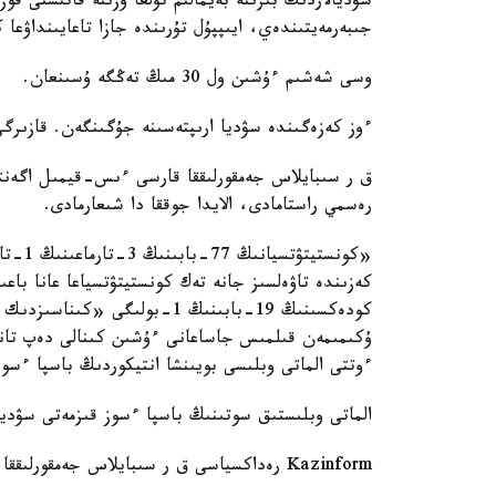
سۋديالاردىڭ بىرىنە بەيمالىم تۇلعا وزىنە قاتىستى ق
جىبەرمەيتىندەي، ايىپپۇل تۇرىندە جازا تاعايىنداۋعا
وسى شەشىم ءۇشىن ول 30 مىڭ تەڭگە ۇسىنعان.
ءوز كەزەگىندە سۋديا ارىپتەسىنە جۇگىنگەن. قازىرگى 
ق ر سىبايلاس جەمقورلىققا قارسى ءىس-قيمىل اگەنتتى
رەسمي راستامادى، الايدا جوققا دا شىعارمادى.
«كونست
كەزىندە تاۋەلسىز جانە تەك كونستيتۋتسياعا عانا ب
كودەكسىنىڭ 19-بابىنىڭ 1-بولى
ۇكىمىمەن قىلمىس جاساعانى ءۇشىن كىنالى دەپ تانىل
ءوتتى الماتى وبلىسى بويىنشا انتيكوردىڭ باسپا ءسوز
الماتى وبلىستىق سوتىنىڭ باسپا ءسوز قىزمەتى سۋديا
Kazinform رەداكسياسى ق ر سىبايلاس جەمقورلىققا قارسى ءىس-قيمىل اگەنتتىگىنە رەسمي ساۋال جولدادى.