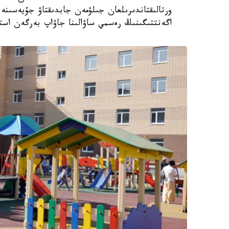
اگەنتتىگىنىڭ رەسمي ساۋالىنا جاۋاپ بەرگەن استا