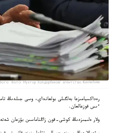
Фото: Фото: Мухтор Холдорбеков/ агентство Kazinform
رەداكسيامىزعا بەلگىلى بولعانداي، وسى جىلدىڭ تامى
ءىس قوزعالعان.
ولار ەلىمىزدىڭ كوشى-قون زاڭناماسىن بۇزعان شەتەل 