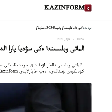
KAZINFORM
ترەند:
اقوردا
تاعايىنداۋ
وقيعا
2026-سايلاۋ
07:56, 17 قازان 2023
الماتى وبلىسىندا ەكى سۋديا پارا ا
الماتى وبلىسى تالعار اۋداندىق سوتىنىڭ ەكى سۋ
كۇدىكپەن ۇستالدى، دەپ حابارلايدى Kazinform.