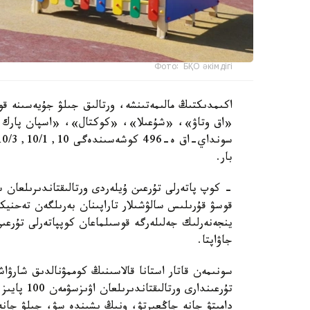
Фото: БҚО әкімдігі
اكىمدىكتىڭ مالىمەتىنشە، ورتالىق جىلۋ جۇيەسىنە قو
«اق وتاۋ»، «شۇعىلا»، «كوكتال»، «اسپان پارك و
بار.
- كوپ پاتەرلى تۇرعىن ۇيلەردى ورتالىقتاندىرىلعان 
قوسۋ قۇرىلىس سالۋشىلار تاراپىنان بەرىلگەن تەحنيك
ينجەنەرلىك جەلىلەرگە قوسىلماعان كوپپاتەرلى تۇرعى
جاۋاپتا.
سونىمەن قاتار استانا قالاسىنىڭ كوممۋنالدىق شارۋاش
تۇرعىندارى 
دامىتۋ جانە جاڭعىرتۋ، ونىڭ ىشىندە سۋ، جىلۋ جانە 