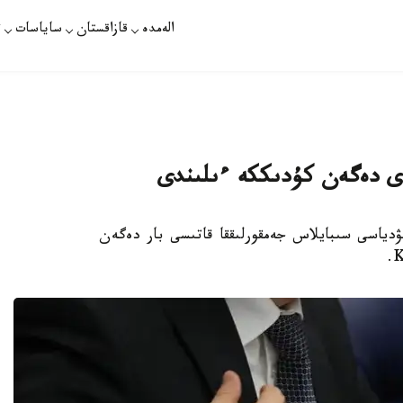
الەمدە
قازاقستان
ساياسات
ت
لدى دەگەن كۇدىككە ءىلىندى
دياسى سىبايلاس جەمقورلىققا قاتىسى بار دەگەن