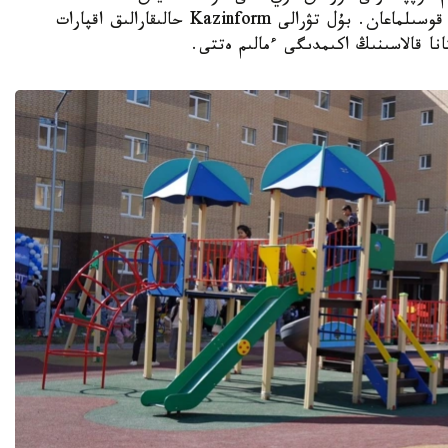
ورتالىقتاندىرىلعان جىلۋمەن جابدىقتاۋ جۇيەسىنە قوسىلماعان. بۇل تۋرالى Kazinform حالىقارالىق اقپارات
نا قالاسىنىڭ اكىمدىگى ءمالىم ەتتى.