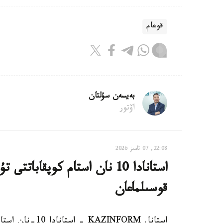
قوعام
بەيسەن سۇلتان
اۆتور
22:08, 07 تامىز 2026
استانادا 10 نان استام كوپقاب
قوسىلماعان
استانا. AZINFORM