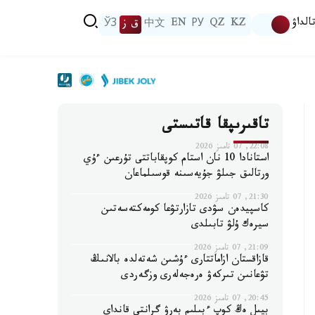
الداۋ
KZ
QZ
РУ
EN
中文
ق ز
ЎЗ
تاقىرىپقا قاتىستى
22:08, 07 تامىز 2026
استانادا 10 نان استام كوپقاباتتى تۇرعىن ءۇي
ورتالىق جىلۋ جۇيەسىنە قوسىلماعان
21:30, 07 تامىز 2026
كاسپيدەن سۋدى تازارتۋعا كومەكتەسەتىن
سيرەك ۇلۋ تابىلدى
21:09, 07 تامىز 2026
قازاقستان ازاماتتارى ءۇشىن شەتەلدە بالانىڭ
تۋعانىن تىركەۋ ەرەجەلەرى وزگەردى
20:45, 07 تامىز 2026
بيىل ەڭ كوپ ءبىلىم بەرۋ گرانتى قانداي