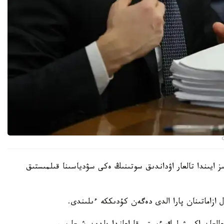
ز ايىندا تالعار اۋداندىق سوتىنىڭ ەكى سۋدياسىنا قىلمىستىق
ازاماتىنان پارا الدى دەگەن كۇدىككە ءىلىندى.