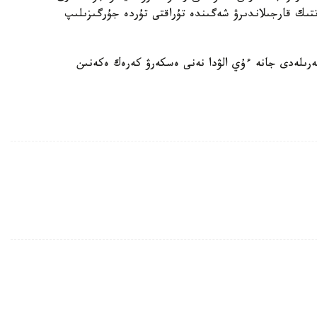
ىك قارجىلاندىرۋ شەگىندە تۇراقتى تۇردە جۇرگىزىلىپ
رىلەدى جانە ءۇي الۋدا نەنى ەسكەرۋ كەرەك ەكەنىن