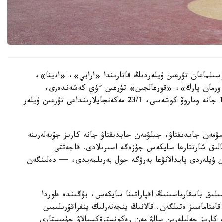
سىلماعان تۇرعىن ۇيلەردىڭ قاتارىندا «ارابي»، «ادينا»،
رمان پارك»، «قورعالجىن» تۇرعىن ءۇي كەشەندەرى،
سونداي-اق ە-496 كوشەسىندەگى 10, 10/1, 10/3 جانە وماروۆ كوشەسى، 23/1 مەكەنجايلارىنداعى تۇرعىن ۇيلەر
سۋمەن جابدىقتاۋ، جىلۋمەن جابدىقتاۋ جانە كارىز جۇيەلەرىنە
الىق شارتتارعا سايكەس جۇزەگە اسىرىلادى. قاجەتتى
ن ۇيلەردى پايدالانۋعا بەرۋگە جول بەرىلمەيدى، — دەلىنگەن
ىلىق باسقارماسىنىڭ اقپاراتىنا سايكەس، بۇگىندە ەلوردا
ورتالىقتاندىرىلعان اۋىزسۋمەن 100 پايىز قامتاماسىز ەتىلگەن. قالانىڭ ينجەنەرلىك ينفراقۇرىلىمىن
كارىز جەلىلەرىن سالۋ مەن رەكونسترۋكسيالاۋ جۇمىستارى