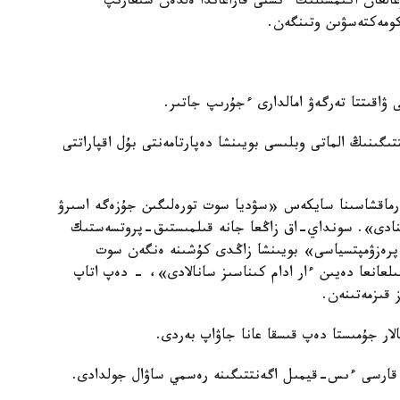
وزعالعان اكىمشىلىك ءىستى قاراعاندا ەلدەن شىعارىپ
 كومەكتەسۋىن وتىنگەن.
ۋاقىتتا تەرگەۋ امالدارى ءجۇرىپ جاتىر.
گىنىڭ الماتى وبلىسى بويىنشا دەپارتامەنتى بۇل اقپاراتتى
يتۋتسيانىڭ 77-بابىنىڭ 3-تارماعىنىڭ 1-تارماقشاسىنا سايكەس «سۋديا سوت تورەلىگىن جۇزەگە اسىرۋ
اعىنادى». سونداي-اق زاڭعا جانە قىلمىستىق-پروتسەستىك
گى «كىناسىزدىك پرەزۋمپتسياسى» بويىنشا زاڭدى كۇشىنە ەنگەن سوت
عانعا دەيىن ءار ادام كىناسىز سانالادى»، - دەپ اتاپ
 قىزمەتىنەن.
لار جۇمىستا دەپ قىسقا عانا جاۋاپ بەردى.