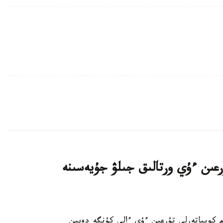
اتتى تۇرعىن ءۇي ورتالىق جىلۋ جۇيەسىنە
K - استانادا 10-نان استام كوپپاتەرلى تۇرعىن ءۇي ءالى كۇنگە دەيىن