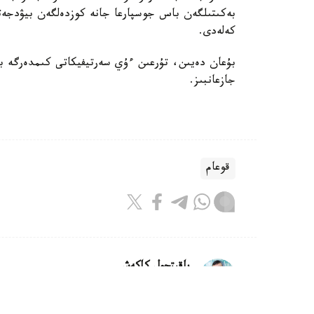
بەكىتىلگەن باس جوسپارعا جانە كوزدەلگەن بيۋدجەتت
كەلەدى.
بۇعان دەيىن، تۇرعىن ءۇي سەرتيفيكاتى كىمدەرگە بە
جازعانبىز.
قوعام
باقىتجول كاكەش
اۆتور