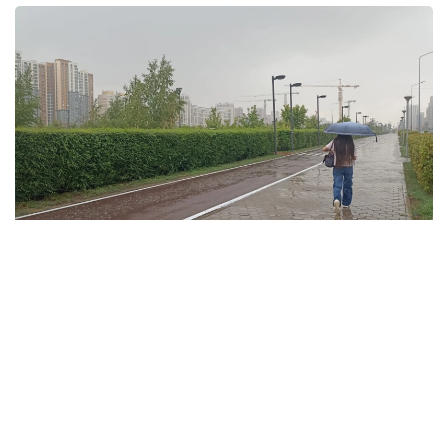
فوتو: ەلميرا ورالبايەۆا/kazinform
ۇلىتاۋ وبلىسىندا تۇندە وبلىستىڭ شىعىسىندا جاڭبىر جاۋىپ،
نايزاعاي وينايدى. سولتۇستىك- باتىستان، سولتۇستىكتەن
سوعاتىن جەلدىڭ ەكپىنى كۇندىز وبلىستىڭ سولتۇستىگى مەن
شىعىسىندا 15 م/س- قا جەتەدى. كۇندىز اۋا تەمپەراتۋراسى +35
گرادۋسقا دەيىن كوتەرىلىپ، اپتاپ ىستىق بولادى. وبلىستىڭ