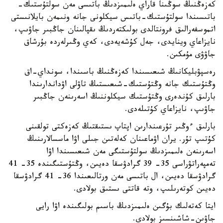
كەزەڭنىڭ سوڭىنا قاراي ەلىمىزدىڭ باتىسى مەن سولتۇستىك-
باتىسىندا سولتۇستىك-باتىس سيكلونى جانە ونىمەن بايلانىستى
اتموسفەرالىق فرونتالدى بولىكتەردىڭ ىقپالىنان جاڭبىر جاۋىپ،
نايزاعاي وينايدى، جەل كۇشەيەدى، كەي وڭىرلەردە بۇرشاق
جاۋۋى مۇمكىن.
رەسپۋبليكانىڭ شىعىسىندا كەزەڭنىڭ باسىندا، سونداي-اق
وڭتۇستىك جانە وڭتۇستىك-شىعىستىڭ تاۋلى اۋداندارىندا
بارلىق كۇندەرى وڭتۇستىك سيكلوننىڭ اسەرىنەن جاڭبىر
جاۋىپ، نايزاعاي كۇتىلەدى.
بارلىق ءوڭىر تۇرعىندارىن اپتاپ ىستىقتىڭ كەزەكتى تولقىنى
كۇتىپ تۇر. يران اۋماعىنان كەلەتىن جىلى اۋا ماسسالارىنىڭ
اسەرىنەن ەلىمىزدىڭ سولتۇستىگى مەن شىعىسىندا اۋا
تەمپەراتۋراسى 35- 39 گرادۋسقا دەيىن، وڭتۇستىگىندە 35- 41
گرادۋسقا دەيىن، ال باتىسى مەن ورتالىعىندا 36- 41 گرادۋسقا
دەيىن كوتەرىلىپ، وتە قاتتى ىستىق بولادى.
ايتا كەتەلىك بۇگىن ەلىمىزدىڭ باسىم بولىگىندە اۋا رايى
جاۋىن-شاشىنسىز بولادى.