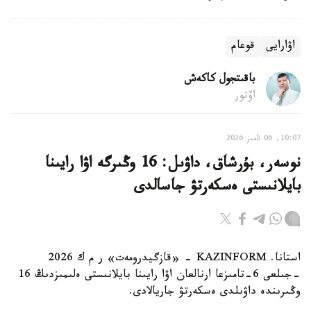
اۋارايى
قوعام
باقىتجول كاكەش
اۆتور
10:07, 06 تامىز 2026
نوسەر، بۇرشاق، داۋىل: 16 وڭىرگە اۋا رايىنا
بايلانىستى ەسكەرتۋ جاسالدى
استانا. KAZINFORM - «قازگيدرومەت» ر م ك 2026
-جىلعى 6-تامىزعا ارنالعان اۋا رايىنا بايلانىستى ەلىمىزدىڭ 16
وڭىرىندە داۋىلدى ەسكەرتۋ جاريالادى.