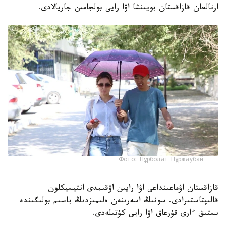
ارنالعان قازاقستان بويىنشا اۋا رايى بولجامىن جاريالادى.
Фото: Нұрболат Нұржаубай
قازاقستان اۋماعىنداعى اۋا رايىن اۋقىمدى انتيسيكلون
قالىپتاستىرادى. سونىڭ اسەرىنەن ەلىمىزدىڭ باسىم بولىگىندە
ىستىق ءارى قۇرعاق اۋا رايى كۇتىلەدى.