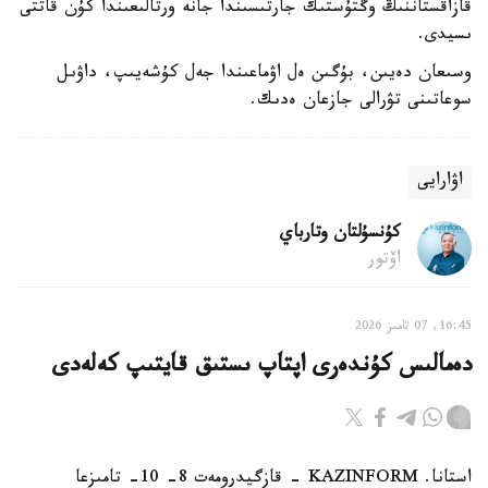
قازاقستاننىڭ وڭتۇستىك جارتىسىندا جانە ورتالىعىندا كۇن قاتتى
ىسيدى.
وسىعان دەيىن، بۇگىن ەل اۋماعىندا جەل كۇشەيىپ، داۋىل
سوعاتىنى تۋرالى جازعان ەدىك.
اۋارايى
كۇنسۇلتان وتارباي
اۆتور
16:45, 07 تامىز 2026
دەمالىس كۇندەرى اپتاپ ىستىق قايتىپ كەلەدى
استانا. KAZINFORM - قازگيدرومەت 8- 10- تامىزعا