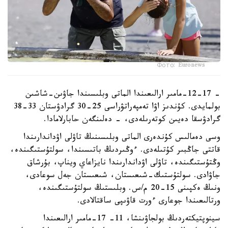
Фото: Euronews
- 12-17-مامىر ارالىعىندا الماتى وبلىسىندا جاۋىن-شاشىن
بولمايدى. كۇندىز اۋا تەمپەراتۋراسى 25-30 گرادۋستان 33-38
گرادۋسقا دەيىن كوتەرىلەدى، - دەلىنگەن حابارلامادا.
وسى دەمالىس كۇندەرى الماتى وبلىسىنىڭ تاۋلى اۋداندارىندا
قاتتى جاڭبىر كۇتىلەدى. ءوڭىردىڭ باتىسىندا، سولتۇستىگىندە،
وڭتۇستىگىندە، تاۋلى اۋداندارىندا نايزاعاي ويناپ، بۇرشاق
جاۋادى. سولتۇستىك-شىعىستان، شىعىستان جەل سوعادى،
ونىڭ ەكپىنى 15-20 م/س. وبلىستىڭ سولتۇستىگىندە،
ورتالىعىندا جوعارى ءورت قاۋىپى ساقتالادى.
سينوپتيكتەردىڭ بولجاۋىنشا، 11- 17-مامىر ارالىعىندا