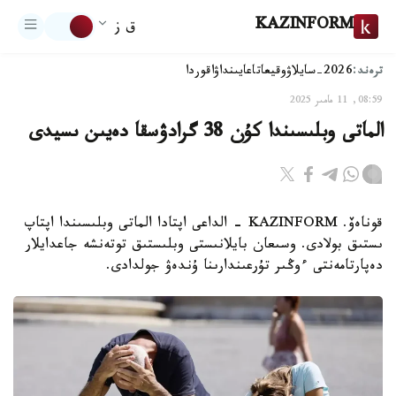
KAZINFORM
ق ز
ترەند:
2026-سايلاۋ
وقيعا
تاعايىنداۋ
اقوردا
08:59, 11 مامىر 2025
الماتى وبلىسىندا كۇن 38 گرادۋسقا دەيىن ىسيدى
قوناەۆ. KAZINFORM - الداعى اپتادا الماتى وبلىسىندا اپتاپ
ىستىق بولادى. وسىعان بايلانىستى وبلىستىق توتەنشە جاعدايلار
دەپارتامەنتى ءوڭىر تۇرعىندارىنا ۇندەۋ جولدادى.