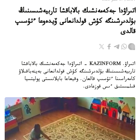
12:24, 07 تامىز 2026
اتىراۋدا جەكەمەنشىك بالاباقشا تاربيەشىسىنىڭ
بۇلدىرشىنگە كۇش قولدانعانى ۆيدەوعا ءتۇسىپ
قالدى
اتىراۋ. KAZINFORM - اتىراۋدا جەكەمەنشىك بالاباقشا
تاربيەشىسىنىڭ بۇلدىرشىنگە كۇش قولدانعانى بەينەباقىلاۋ
كامەراسىنا ءتۇسىپ قالعان. وقيعاعا بايلانىستى پوليتسيا
قىلمىستىق ءىس قوزعادى.