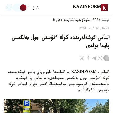
KAZINFORM
ق ز
ترەند:
2026-سايلاۋ
وقيعا
تاعايىنداۋ
اقوردا
16:42, 24 شىلدە 2024
الماتى كوشەلەرىندە كوك ءتۇستى جول بەلگىسى
پايدا بولدى
الماتى. KAZINFORM - الماتىدا ناۋرىزباي باتىر كوشەسىندە
كوك ءتۇستى جول بەلگىسى سىزىلدى. «الماتى پاركينگ»
مالىمەتىنشە، كوممۋنالدىق مەكەمەنىڭ اقىلى تۇراق ايماعى كوك
تۇسپەن تاڭبالانادى.