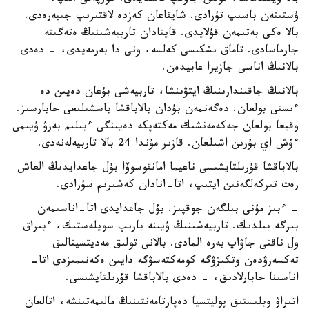
ۇستىنەن باسىپ تۇرادى. شايقاعان كەزدە لاقتىرىپ جىبەرەدى.
بالا ەكى بەتىمەن قۇلايدى. قايتادان تاربيەشىنىڭ ەتەگىنە
جارماسادى. تاماق ىشكىسى كەلسە، ونى دا بەرمەيدى، - دەدى
بالانىڭ اناسى جازيرا عابيدەن.
بالانىڭ جاقىندارىنىڭ ايتۋىنشا، تاربيەشى بۇعان دەيىن دە
ءىستى بولعان. دەگەنمەن بۇدان بالاباقشا باسشىلىعى حابارسىز.
وقيعا بولعان جەكەمەنشىك مەكتەپكە دەيىنگى ءبىلىم بەرۋ ۇيىمى
ءۇش اي بۇرىن اشىلعان. قازىر مۇندا 24 بالا تاربيەلەنەدى.
بالاباقشا قۇرىلتايشىسى ناعيما امانقوسوۆا بۇل جاعدايدىڭ العاش
رەت تىركەلگەنىن ايتىپ، اتا-انادان كەشىرىم سۇرادى.
- ءبىز مۇنى بىلگەن جوقپىز. بۇل جاعدايدى اتا-اناسىمەن
بىرگە بىلدىك. تاربيەشىنىڭ ۇيىنە بارىپ سويلەستىك، ءبىراق
ول ناقتى جاۋاپ بەرە المادى. بالانى تولىق مەديتسينالىق
تەكسەرۋدەن وتكىزۋگە كومەكتەسۋگە دايىن ەكەنىمىزدى اتا-
اناسىنا حابارلادىق، - دەدى بالاباقشا قۇرىلتايشىسى.
اتىراۋ وبلىستىق پوليتسيا دەپارتامەنتىنىڭ مالىمەتىنشە، اتالعان