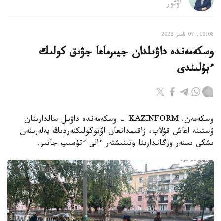
اۆتور
10:08, 07 تامىز 2026
وسكەمەندە داۋىلدان جيىرماعا جۋىق كولىك
ءبۇلىندى
وسكەمەن. KAZINFORM - وسكەمەندە داۋىل سالدارىنان
ۇستىنە اعاش قۇلاپ، زاقىمدانعان اۆتوكولىكتەردىڭ يەلەرىنەن
ىشكى ىستەر ورگاندارىنا وتىنىشتەر ءالى ءتۇسىپ جاتىر.