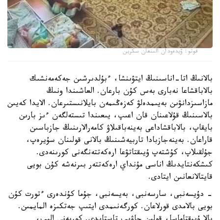
فوتو: ۆيدەودان الىنعان سكرين
بالانىڭ اتا-اناسىنىڭ ايتۋىنشا، ءبۇلدىرشىن جەكەمەنشىك
بالاباقشاعا نەبارى بەس كۇن بارعان. العاشىندا ونىڭ
مازاسىزدانۋىن بەيىمدەلۋ كەزەڭىمەن بايلانىستىرعان. الايدا كەيىن
بالاسىنىڭ قۇلاعىنان قان اعىپ، يىعىندا تىستەلگەن ءىز بارىن
بايقاپ، بالاباقشاداعى بەينەباقىلاۋ كامەرالارىنىڭ جازباسىن
قاراعان. بەينەجازبادا تاربيەشىنىڭ بالانى قولىنان سۇيرەپ،
جۇلقىلاپ، كۇشتەپ ۇيىقتاتۋعا ارەكەتتەنگەنى كورىنەدى.
كىشكەنتايدىڭ اناسى مۇنداي ارەكەتتەر بىرنەشە كۇن بويى
قايتالانعانىن ايتادى.
- دۇيسەنبى، سارسەنبى، بەيسەنبى، جۇما كۇندەرى ءتورت كۇن
بويى بالامدى قورلاعان. كورگەنىمدى ايتىپ جەتكىزە المايمىن.
بالا ۇيىقتاماسا، قولىن جاۋىپ تاستايدى. كورپەنى الىپ،