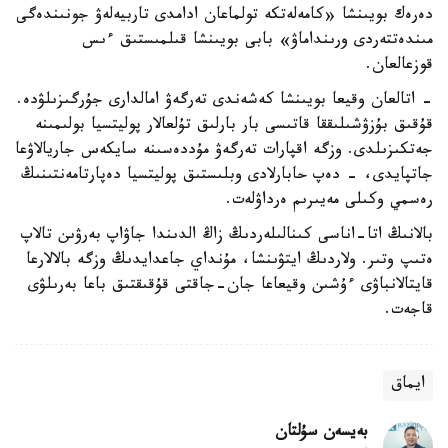
دەرەك بويىنشا «كامەلەتكە تولماعان ادامدى تاربيەلەۋ جونىندەگى
مىندەتتەردى ورىنداماۋ» بابى بويىنشا قىلمىستىق ءىس
قوزعالعان.
- اتالعان وقيعا بويىنشا كەشەندى تەرگەۋ امالدارى جۇرگىزىلۋدە.
قۇقىق بۇزۋشىلىققا قاتىسى بار بارلىق تۇلعالار پوليتسيا بولىمىنە
جەتكىزىلدى. وزگە اقپارات تەرگەۋ مۇددەسىنە سايكەس جاريالاۋعا
جاتپايدى، - دەپ حابارلادى وبلىستىق پوليتسيا دەپارتامەنتىنىڭ
رەسمي وكىلى مەيىرىم ەرداۋلەت.
بالانىڭ اتا-اناسى كىنالىلەردىڭ زاڭ الدىندا جاۋاپ بەرۋىن تالاپ
ەتىپ وتىر. ولاردىڭ ايتۋىنشا، مۇنداي جاعدايدىڭ وزگە بالالارعا
قايتالانباۋى ءۇشىن وقيعاعا جان-جاقتى قۇقىقتىق باعا بەرىلۋى
قاجەت.
ايماق
بەيسەن سۇلتان