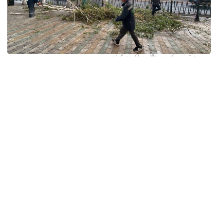
فوتو: وسكەمەن قالاسى اكىمدىگىنەن
قالا اكىمدىگىنىڭ مالىمەتىنشە، داۋىل كەزىندە ورتالىق
كوشەلەردە جەل 15 اعاشتى قۇلاتقان. ولاردىڭ ءبىرقاتارى جول
جيەگىندە تۇرعان اۆتوكولىكتەردىڭ ۇستىنە قۇلادى.
- قازىرگى ۋاقىتتا پوليتسياعا اعاشتاردىڭ قۇلاۋى سالدارىنان
كولىكتەرى زاقىمدانعان 17 اۆتوكولىك يەسىنەن ارىز ءتۇستى، -
دەپ حابارلادى شقو پوليتسيا دەپارتامەنتىنىڭ باسپا ءسوز
قىزمەتىنەن.
پوليتسياعا ءالى بارلىق زارداپ شەككەن كولىك يەلەرى جۇگىنىپ
ۇلگەرمەگەن بولۋى دا مۇمكىن.