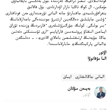
قولدانىلادى. تىعىز ترافيك كەزىندە جول بەلگىسى بايقالماۋى
مۇمكىن، ال كوك تاڭبا نازار اۋدارتادى. بۇل قالالىق
ينفراقۇرىلىمدى جاقسارتۋ جانە الماتى تۇرعىندارى مەن قوناقتارى
ءۇشىن جايلىلىق دەڭگەيىن ارتتىرۋ جونىندەگى باعدارلامانىڭ
ءبىر بولىگى. كولىك جۇرگىزۋشىلەرى ءقازىردىڭ وزىندە تۇراق
ايماعىن انىقتاۋ پروتسەسىن قاراپايىم ءارى تۇسىنىكتى ەتەتىن
جاڭا جۇيەنىڭ ارتىقشىلىعىن باعالاي الادى»، - دەلىنگەن
«الماتى پاركينگتىڭ» حابارلاماسىندا.
اۆتور
الما مۇقانوۆا
الماتى جاڭالىقتارى
ايماق
بەيسەن سۇلتان
اۆتور