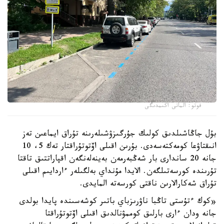
فوتو: الماتى اكىمدىگى
بۇل جاڭاشىلدىق كولىك جۇرگىزۋشىلەرىنە تۇراق ايماعىن تەز
انىقتاۋعا كومەكتەسەدى. بۇرىن اقىلى اۆتوتۇراقتار تەك 5، 10
جانە 20 ساندارى بار شەڭبەرمەن بەينەلەنگەن اقپاراتتىق تاقتا
تۇرىندە كورسەتىلگەن. الايدا مۇنداي بەلگىلەر ءاردايىم اقىلى
تۇراق شەكارالارىن ناقتى كورسەتە المايدى.
«كوك ءتۇستى تاڭبا ناۋرىزباي باتىر كوشەسىندە پايدا بولدى
جانە ودان ءارى بارلىق كوممۋنالدىق اقىلى اۆتوتۇراقتا