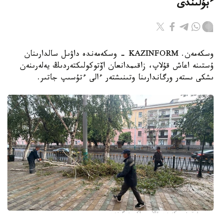
ءبۇلىندى
وسكەمەن. KAZINFORM - وسكەمەندە داۋىل سالدارىنان
ۇستىنە اعاش قۇلاپ، زاقىمدانعان اۆتوكولىكتەردىڭ يەلەرىنەن
ىشكى ىستەر ورگاندارىنا وتىنىشتەر ءالى ءتۇسىپ جاتىر.
فوتو: وسكەمەن قالاسى اكىمدىگىنەن