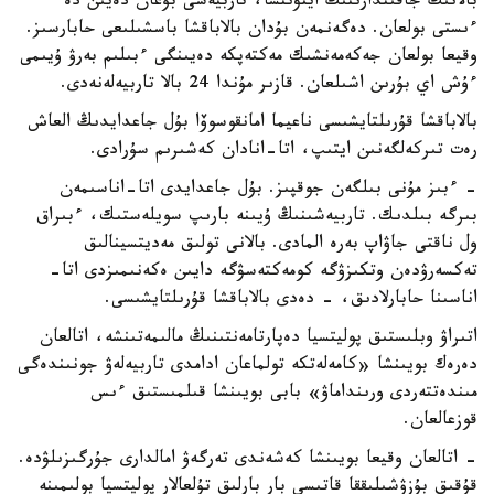
بالانىڭ جاقىندارىنىڭ ايتۋىنشا، تاربيەشى بۇعان دەيىن دە
ءىستى بولعان. دەگەنمەن بۇدان بالاباقشا باسشىلىعى حابارسىز.
وقيعا بولعان جەكەمەنشىك مەكتەپكە دەيىنگى ءبىلىم بەرۋ ۇيىمى
ءۇش اي بۇرىن اشىلعان. قازىر مۇندا 24 بالا تاربيەلەنەدى.
بالاباقشا قۇرىلتايشىسى ناعيما امانقوسوۆا بۇل جاعدايدىڭ العاش
رەت تىركەلگەنىن ايتىپ، اتا-انادان كەشىرىم سۇرادى.
- ءبىز مۇنى بىلگەن جوقپىز. بۇل جاعدايدى اتا-اناسىمەن
بىرگە بىلدىك. تاربيەشىنىڭ ۇيىنە بارىپ سويلەستىك، ءبىراق
ول ناقتى جاۋاپ بەرە المادى. بالانى تولىق مەديتسينالىق
تەكسەرۋدەن وتكىزۋگە كومەكتەسۋگە دايىن ەكەنىمىزدى اتا-
اناسىنا حابارلادىق، - دەدى بالاباقشا قۇرىلتايشىسى.
اتىراۋ وبلىستىق پوليتسيا دەپارتامەنتىنىڭ مالىمەتىنشە، اتالعان
دەرەك بويىنشا «كامەلەتكە تولماعان ادامدى تاربيەلەۋ جونىندەگى
مىندەتتەردى ورىنداماۋ» بابى بويىنشا قىلمىستىق ءىس
قوزعالعان.
- اتالعان وقيعا بويىنشا كەشەندى تەرگەۋ امالدارى جۇرگىزىلۋدە.
قۇقىق بۇزۋشىلىققا قاتىسى بار بارلىق تۇلعالار پوليتسيا بولىمىنە