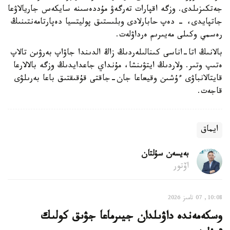
جەتكىزىلدى. وزگە اقپارات تەرگەۋ مۇددەسىنە سايكەس جاريالاۋعا
جاتپايدى، - دەپ حابارلادى وبلىستىق پوليتسيا دەپارتامەنتىنىڭ
رەسمي وكىلى مەيىرىم ەرداۋلەت.
بالانىڭ اتا-اناسى كىنالىلەردىڭ زاڭ الدىندا جاۋاپ بەرۋىن تالاپ
ەتىپ وتىر. ولاردىڭ ايتۋىنشا، مۇنداي جاعدايدىڭ وزگە بالالارعا
قايتالانباۋى ءۇشىن وقيعاعا جان-جاقتى قۇقىقتىق باعا بەرىلۋى
قاجەت.
ايماق
بەيسەن سۇلتان
اۆتور
10:08, 07 تامىز 2026
وسكەمەندە داۋىلدان جيىرماعا جۋىق كولىك