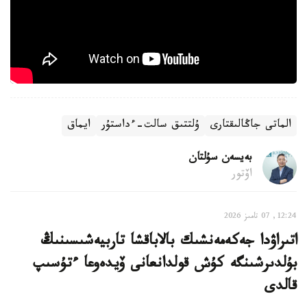
الماتى جاڭالىقتارى
ۇلتتىق سالت-ءداستۇر
ايماق
بەيسەن سۇلتان
اۆتور
12:24, 07 تامىز 2026
اتىراۋدا جەكەمەنشىك بالاباقشا تاربيەشىسىنىڭ
بۇلدىرشىنگە كۇش قولدانعانى ۆيدەوعا ءتۇسىپ
قالدى