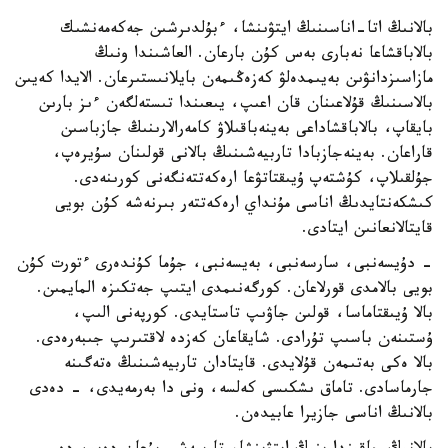
بالانىڭ اتا-اناسىنىڭ ايتۋىنشا، ءبۇلدىرشىن جەكەمەنشىك
بالاباقشاعا نەبارى بەس كۇن بارعان. العاشىندا ونىڭ
مازاسىزدانۋىن بەيىمدەلۋ كەزەڭىمەن بايلانىستىرعان. الايدا كەيىن
بالاسىنىڭ قۇلاعىنان قان اعىپ، يىعىندا تىستەلگەن ءىز بارىن
بايقاپ، بالاباقشاداعى بەينەباقىلاۋ كامەرالارىنىڭ جازباسىن
قاراعان. بەينەجازبادا تاربيەشىنىڭ بالانى قولىنان سۇيرەپ،
جۇلقىلاپ، كۇشتەپ ۇيىقتاتۋعا ارەكەتتەنگەنى كورىنەدى.
كىشكەنتايدىڭ اناسى مۇنداي ارەكەتتەر بىرنەشە كۇن بويى
قايتالانعانىن ايتادى.
- دۇيسەنبى، سارسەنبى، بەيسەنبى، جۇما كۇندەرى ءتورت كۇن
بويى بالامدى قورلاعان. كورگەنىمدى ايتىپ جەتكىزە المايمىن.
بالا ۇيىقتاماسا، قولىن جاۋىپ تاستايدى. كورپەنى الىپ،
ۇستىنەن باسىپ تۇرادى. شايقاعان كەزدە لاقتىرىپ جىبەرەدى.
بالا ەكى بەتىمەن قۇلايدى. قايتادان تاربيەشىنىڭ ەتەگىنە
جارماسادى. تاماق ىشكىسى كەلسە، ونى دا بەرمەيدى، - دەدى
بالانىڭ اناسى جازيرا عابيدەن.