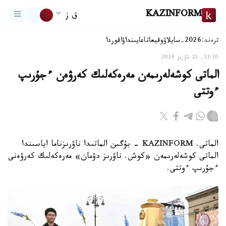
KAZINFORM
ق ز
ترەند:
2026-سايلاۋ
وقيعا
تاعايىنداۋ
اقوردا
13:10, 21 ناۋرىز 2024
الماتى كوشەلەرىمەن مەرەكەلىك كەرۋەن ءجۇرىپ
ءوتتى
الماتى. KAZINFORM - بۇگىن الماتىدا ناۋرىزناما اياسىندا
الماتى كوشەلەرىمەن «كوش. ناۋرىز دۋمان» مەرەكەلىك كەرۋەنى
ءجۇرىپ ءوتتى.