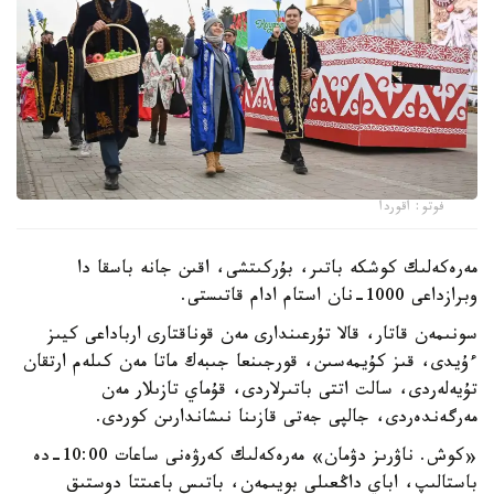
فوتو: اقوردا
مەرەكەلىك كوشكە باتىر، بۇركىتشى، اقىن جانە باسقا دا
وبرازداعى 1000-نان استام ادام قاتىستى.
سونىمەن قاتار، قالا تۇرعىندارى مەن قوناقتارى ارباداعى كيىز
ءۇيدى، قىز كۇيمەسىن، قورجىنعا جىبەك ماتا مەن كىلەم ارتقان
تۇيەلەردى، سالت اتتى باتىرلاردى، قۇماي تازىلار مەن
مەرگەندەردى، جالپى جەتى قازىنا نىشاندارىن كوردى.
«كوش. ناۋرىز دۋمان» مەرەكەلىك كەرۋەنى ساعات 10:00-دە
باستالىپ، اباي داڭعىلى بويىمەن، باتىس باعىتتا دوستىق