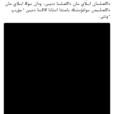
داڭعىلىنان ابىلاي حان داڭعىلىنا دەيىن، ودان سوڭ ابىلاي حان
داڭعىلىمەن سولتۇستىك باعىتتا استانا الاڭىنا دەيىن ءجۇرىپ
ءوتتى.