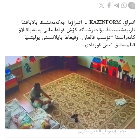
اتىراۋ. KAZINFORM - اتىراۋدا جەكەمەنشىك بالاباقشا
تاربيەشىسىنىڭ بۇلدىرشىنگە كۇش قولدانعانى بەينەباقىلاۋ
كامەراسىنا ءتۇسىپ قالعان. وقيعاعا بايلانىستى پوليتسيا
قىلمىستىق ءىس قوزعادى.
فوتو: ۆيدەودان الىنعان سكرين