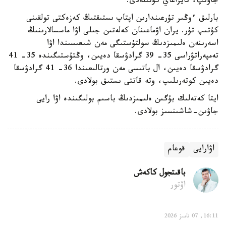
جاۋىپ، نايزاعاي كۇتىلەدى.
بارلىق ءوڭىر تۇرعىندارىن اپتاپ ىستىقتىڭ كەزەكتى تولقىنى
كۇتىپ تۇر. يران اۋماعىنان كەلەتىن جىلى اۋا ماسسالارىنىڭ
اسەرىنەن ەلىمىزدىڭ سولتۇستىگى مەن شىعىسىندا اۋا
تەمپەراتۋراسى 35- 39 گرادۋسقا دەيىن، وڭتۇستىگىندە 35- 41
گرادۋسقا دەيىن، ال باتىسى مەن ورتالىعىندا 36- 41 گرادۋسقا
دەيىن كوتەرىلىپ، وتە قاتتى ىستىق بولادى.
ايتا كەتەلىك بۇگىن ەلىمىزدىڭ باسىم بولىگىندە اۋا رايى
جاۋىن-شاشىنسىز بولادى.
اۋارايى
قوعام
باقىتجول كاكەش
اۆتور
16:11, 07 تامىز 2026