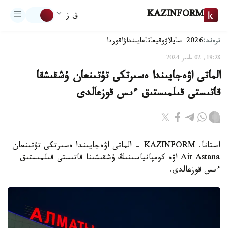
KAZINFORM
ق ز
ترەند:
2026-سايلاۋ
وقيعا
تاعايىنداۋ
اقوردا
19:28, 02 مامىر 2024
الماتى اۋەجايىندا ەسىرتكى تۇتىنعان ۇشقىشقا
قاتىستى قىلمىستىق ءىس قوزعالدى
استانا. KAZINFORM - الماتى اۋەجايىندا ەسىرتكى تۇتىنعان
Air Astana اۋە كومپانياسىنىڭ ۇشقىشىنا قاتىستى قىلمىستىق
ءىس قوزعالدى.