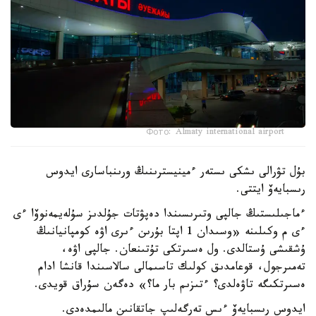
Фото: Almaty international airport
بۇل تۋرالى ىشكى ىستەر ءمينيسترىنىڭ ورىنباسارى ايدوس
رىسبايەۆ ايتتى.
ءماجىلىستىڭ جالپى وتىرىسىندا دەپۋتات جۇلدىز سۇلەيمەنوۆا ءى
ءى م وكىلىنە «وسىدان 1 اپتا بۇرىن ءىرى اۋە كومپانيانىڭ
ۇشقىشى ۇستالدى. ول ەسىرتكى تۇتىنعان. جالپى اۋە،
تەمىرجول، قوعامدىق كولىك تاسىمالى سالاسىندا قانشا ادام
ەسىرتكىگە تاۋەلدى؟ ءتىزىم بار ما؟» دەگەن سۇراق قويدى.
ايدوس رىسبايەۆ ءىس تەرگەلىپ جاتقانىن مالىمدەدى.