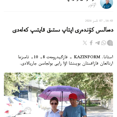
اۆتور
16:45, 07 تامىز 2026
دەمالىس كۇندەرى اپتاپ ىستىق قايتىپ كەلەدى
استانا. KAZINFORM - قازگيدرومەت 8- 10- تامىزعا
ارنالعان قازاقستان بويىنشا اۋا رايى بولجامىن جاريالادى.