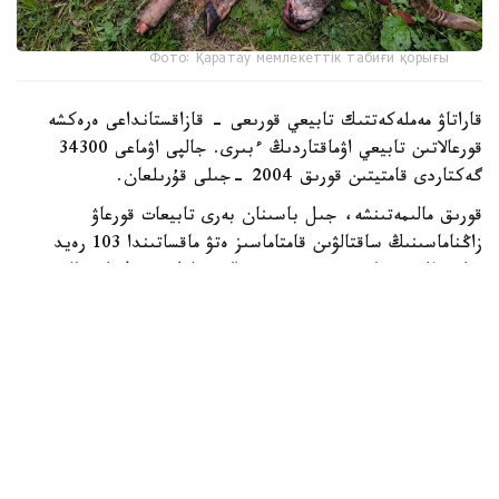
Фото: Қаратау мемлекеттік табиғи қорығы
قاراتاۋ مەملەكەتتىك تابيعي قورىعى - قازاقستانداعى ەرەكشە
قورعالاتىن تابيعي اۋماقتاردىڭ ءبىرى. جالپى اۋماعى 34300
گەكتاردى قامتيتىن قورىق 2004 -جىلى قۇرىلعان.
قورىق مالىمەتىنشە، جىل باسىنان بەرى تابيعات قورعاۋ
زاڭناماسىنىڭ ساقتالۋىن قامتاماسىز ەتۋ ماقساتىندا 103 رەيد
وتكىزىلگەن. ناتيجەسىندە ءبىر براكونەرلىك دەرەك انىقتالىپ،
قىلمىستىق ءىس قوزعالعان.