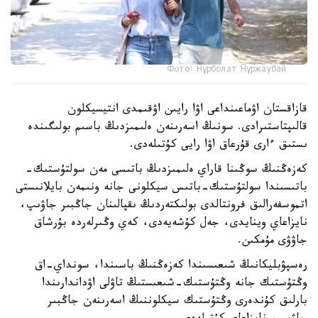
Фото: Нұрболат Нұржаубай
قازاقستان اۋماعىنداعى اۋا رايىن اۋقىمدى انتيسيكلون
قالىپتاستىرادى. سونىڭ اسەرىنەن ەلىمىزدىڭ باسىم بولىگىندە
ىستىق ءارى قۇرعاق اۋا رايى كۇتىلەدى.
كەزەڭنىڭ سوڭىنا قاراي ەلىمىزدىڭ باتىسى مەن سولتۇستىك-
باتىسىندا سولتۇستىك-باتىس سيكلونى جانە ونىمەن بايلانىستى
اتموسفەرالىق فرونتالدى بولىكتەردىڭ ىقپالىنان جاڭبىر جاۋىپ،
نايزاعاي وينايدى، جەل كۇشەيەدى، كەي وڭىرلەردە بۇرشاق
جاۋۋى مۇمكىن.
رەسپۋبليكانىڭ شىعىسىندا كەزەڭنىڭ باسىندا، سونداي-اق
وڭتۇستىك جانە وڭتۇستىك-شىعىستىڭ تاۋلى اۋداندارىندا
بارلىق كۇندەرى وڭتۇستىك سيكلوننىڭ اسەرىنەن جاڭبىر