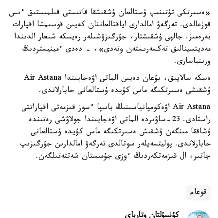
«ەسىرتكى تۇتىنىپ ۇستالعان ۇشقىشقا قاتىستى قىلمىستىق ءىس
قوزعالدى. تەرگەۋ امالدارى اياقتالعاننان كەيىن قوسىمشا اقپارات
بەرەمىز. جالپى ۇشقىشتار، جۇرگىزۋشىلەر رەيسكە شىعار الدىندا
مەديتسينالىق تەكسەرىستەن وتەدى»، - دەدى ءمينيستردىڭ
ورىنباسارى.
ەسكە سالايىق، بۇعان دەيىن الماتى اۋەجايىندا Air Astana
ۇشقىشى ەسىرتكىگە ماس كۇيدە ۇستالعانى حابارلاندى.
Air Astana اۋەكومپانياسىنىڭ باسپا ءسوز قىزمەتى اقپاراتتى
راستادى. 23-ساۋىردە الماتى اۋەجايىندا جولاۋشى رەتىندە
ۇشاققا مىنگەن ۇشقىش ەسىرتكىگە ماس كۇيدە ۇستالعانى
حابارلاندى. پوليتسەيلەر سوتالدى تەرگەۋ امالدارىن جۇرگىزىپ
جاتىر، ال قىزمەتكەردىڭ ءوزى جۇمىستان شەتتەتىلگەن.
قوعام
كۇنسۇلتان وتارباي