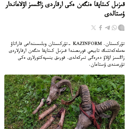
قىزىل كىتاپقا ەنگەن ەكى ارقاردى زاڭسىز اۋلاعاندار
ۇستالدى
تۇركىستان. KAZINFORM -تۇركىستان وبلىسىنداعى قاراتاۋ
مەملەكەتتىك تابيعي قورىعىندا قىزىل كىتاپقا ەنگەن ارقارلاردى
زاڭسىز اۋلاۋ دەرەگى تىركەلدى. قورىق ينسپەكتورلارى ەكى
تۇرعىندى ۇستاعان.