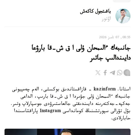
باقىتجول كاكەش
اۆتور
08:55, 07 تامىز 2026
جانىبەك ءالىمحان ۇلى ا ق ش-قا بارۋعا
دايىندالىپ جاتىر
استانا. kazinform - قازاقستاندىق بوكسشى، الەم چەمپيونى
جانىبەك ءالىمحان ۇلى جۋىردا ا ق ش-قا بارىپ، الداعى
جەكپە-جەكتەرىنە دايىندىقتى جالعاستىرۋدى جوسپارلاپ وتىر.
بۇل تۋرالى سپورتشىنىڭ كومانداسى Instagram پاراقشاسىندا
حابارلادى.