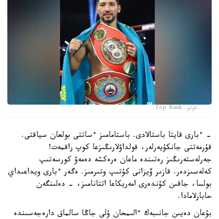
فوتو: Top Rank
- ءبارى قايتا باستالادى. باستامامىز ءساتتى بولعان سياقتى.
قۇرمەتتى جانكۇيەرلەر، قولداۋلارىڭىزعا كوپ راقمەت!
جەرلەستەرىڭىز رەتىندە ماعان ەرەكشە دەمەۋ كورسەتىپ
كەلەسىزدەر. قازىر ۆيزانى كۇتىپ وتىرمىز. ەگەر ءبارى ويداعىداي
بولسا، جاقىن كۇندەرى امەريكاعا اتتانامىز، - دەلىنگەن
حابارلامادا.
بۇعان دەيىن جانىبەك ءالىمحان ۇلى جاڭا سالماق دارەجەسىندە