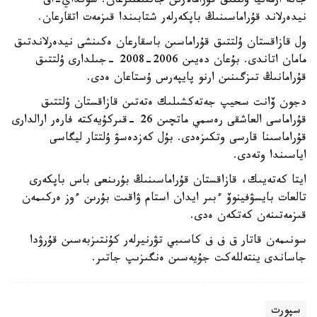
جانە ارمەنيا ۇلتتىق قۇرامالارىن جاتتىقتىرعان. سونداي-اق
نيدەرلاند قۇراماسىنىڭ باپكەرلەر شتابىندا قىزمەت اتقارعان.
ول قازاقستان ۇلتتىق قۇراماسىن باسقارعان ەكىنشى نيدەرلاندتىق
مامان اتاندى. بۇعان دەيىن 2006-2008 -جىلدارى ۇلتتىق
قۇرامانىڭ تىزگىنىن ارنو پايپەرس ۇستاعان ەدى.
دجون ۆانت سحيپ جەتەكشىلىك ەتەتىن قازاقستان ۇلتتىق
قۇراماسى العاشقى رەسمي ماتچىن 26 -قىركۇيەكتە فارەر ارالدارى
قۇراماسىنا قارسى وتكىزەدى. بۇل كەزدەسۋ ۇلتتار ليگاسى
اياسىندا وتەدى.
ايتا كەتەيىك، قازاقستان قۇراماسىنىڭ بۇرىنعى باس باپكەرى
تالعات بايسۋفينوۆ ءبىر ايدان استام ۋاقىت بۇرىن ءوز ەركىمەن
قىزمەتىنەن كەتكەن ەدى.
سونىمەن قاتار ق ف ف كاسىبي تۋرنيرلەر كۇنتىزبەسىن قۇرۋدا
جاساندى ينتەللەكت جۇيەسىن ەنگىزىپ جاتىر.
سپورت