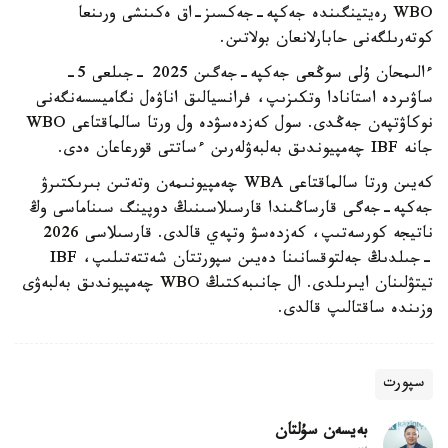
WBO رەيتينگىندە جەكپە-جەكسىز-اق ەكىنشى ورىنعا
كوتەرىلگەنى حابارلانعان بولاتىن.
ءالىمحان ۇلى سوڭعى جەكپە-جەگىن 2025 -جىلعى 5-
ساۋىردە استانادا وتكىزىپ، فرانسيالىق اناۋەل نگاميسسەنگەنى
نوكاۋتپەن جەڭدى. سول كەزدەسۋدە ول ورتا سالماقتاعى WBO
جانە IBF چەمپيوندىق بەلبەۋلەرىن ءساتتى قورعاعان ەدى.
كەيىن ورتا سالماقتاعى WBA چەمپيونىمەن وتەتىن بىرىكتىرۋ
جەكپە-جەگى قارساڭىندا قارسىلاسىنىڭ دوپينگ سىناماسى وڭ
ناتيجە كورسەتىپ، كەزدەسۋ وتپەي قالدى. قارسىلاسى 2026
-جىلدىڭ جەلتوقسانىنا دەيىن سپورتتان شەتتەتىلىپ، IBF
تيتۋلىنان ايىرىلدى. ال جانىبەكتىڭ WBO چەمپيوندىق بەلبەۋى
وزىندە ساقتالىپ قالدى.
سپورت
بەيسەن سۇلتان