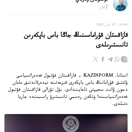
كۇنسۇلتان وتارباي
اۆتور
18:04, 07 تامىز 2026
قازاقستان قۇراماسىنىڭ جاڭا باس باپكەرىن
تانىستىرىلدى
استانا. KAZINFORM - قازاقستان فۋتبول فەدەراتسياسى
ۇلتتىق قۇرامانىڭ باس باپكەرى قىزمەتىنە نيدەرلاندتىق مامان
دجون ۆانت سحيپتى تاعايىندادى. بۇل تۋرالى قازاقستان فۋتبول
فەدەراتسياسىندا وتكەن رەسمي تانىستىرۋ راسىمىندە جاريا
ەتىلدى.