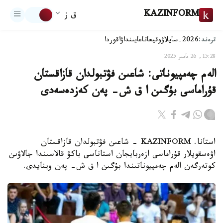
KAZINFORM
ق ز
ترەند:
2026-سايلاۋ
وقيعا
تاعايىنداۋ
اقوردا
15:28, 26 مامىر 2025
الەم چەمپيوناتى: شاعىن فۋتبولدان قازاقستان
قۇراماسى بۇگىن ا ق ش- پەن كەزدەسەدى
استانا. KAZINFORM - شاعىن فۋتبولدان قازاقستان
اۋەسقويلار قۇراماسى ازەربايجان استاناسى باكۋ قالاسىندا جالاۋىن
كوتەرگەن الەم چەمپيوناتىندا بۇگىن ا ق ش- پەن وينايدى.