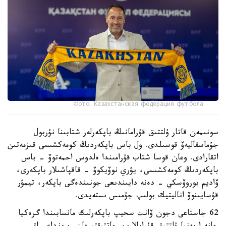
Фото: Казахстанская федерация футбола
سونىمەن قاتار ۇلتتىق قۇرامانىڭ باپكەرلەر شتابىنا نۇربول
جۇماسقاليەۆ قوسىلدى. ول باس باپكەردىڭ كومەكشىسى قىزمەتىن
اتقارادى. وعان قوسا شتاب قۇرامىندا ەلدوس احمەتوۆ - باس
باپكەردىڭ كومەكشىسى، يۋري نوۆيكوۆ - قاقپاشىلار باپكەرى،
ۆاديم بوروۆسكي - دەنە دايىندىعى جونىندەگى باپكەر، تيمۋر
قۇسايىنوۆ اناليتيك بولىپ جۇمىس ىستەيدى.
62 جاستاعى دجون ۆانت سحيپ باپكەرلىك مانسابىندا گرەكيا