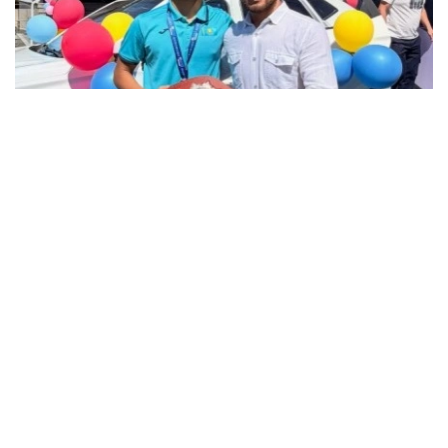
فوتو: instagram.com/ grekoroman_wrestlingkz
باكۋدە وتكەن جاسوسپىرىمدەر اراسىنداعى الەم چەمپيوناتىندا 55
كەلىگە دەيىنگى سالماق دارەجەسىندە التىن مەدال جەڭىپ العان
جاس بالۋانعا سۋ جاڭا اۆتوكولىك پەن اسىل تۇقىمدى تۇلپار
سىيعا تارتىلدى.
چەمپيون جەڭىستەن كەيىنگى اسەرىن ءبولىسىپ، جەتىستىككە
جەتۋ جولىندا قولداۋ كورسەتكەن جاتتىقتىرۋشىلارىنا، اتا-
اناسىنا جانە جانكۇيەرلەرگە العىسىن ءبىلدىردى.
- بۇل جەڭىستىڭ قۋانىشىن سوزبەن جەتكىزۋ قيىن. وسى كۇنگە
جەتۋ ءۇشىن كوپ ەڭبەك ەتتىك، تالماي جاتتىقتىق. قۋانىشىمدى
وتباسىممەن جانە بارشا قازاقستان حالقىمەن بولىسەمىن. ەڭ