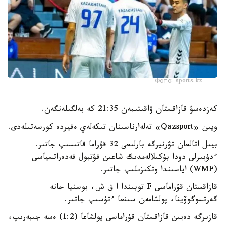
Фото: sports.kz
كەزدەسۋ قازاقستان ۋاقىتىمەن 21:35 كە بەلگىلەنگەن.
ويىن «Qazsport» تەلەارناسىنان تىكەلەي ەفيردە كورسەتىلەدى.
بيىل اتالعان تۋرنيرگە بارلىعى 32 قۇراما قاتىسىپ جاتىر.
ءدۇبىرلى دودا بۇكىلالەمدىك شاعىن فۋتبول فەدەراتسياسى
(WMF) اياسىندا وتكىزىلىپ جاتىر.
قازاقستان قۇراماسى F توبىندا ا ق ش، بوسنيا جانە
گەرتسوگوۆينا، پولشامەن سىنعا ءتۇسىپ جاتىر.
قازىرگە دەيىن قازاقستان قۇراماسى پولشاعا (1:2) ەسە جىبەرىپ،