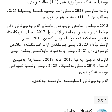
بوسنيا جانە گەرتسوگوۆينامەن (1:1) تەڭ ءتۇستى.
وتانداستارىمىز 2023-جىلى الەم چەمپيوناتىندا رۋمىنياعا (2:2،
پەنالتيدەن 11:12) ەسە جىبەرىپ قويدى.
2015-جىلعى العاشقى تۋرنيردەن باستاپ الەم چەمپيوناتى ەكى
جىلدا ءبىر مارتە ۇيىمداستىرىلادى. ول 2017-جىلى افريكانىڭ
تۋنيس مەملەكەتىندە بولسا، ودان كەيىن 2019-جىلى
اۋستراليادا، 2023-جىلى بىرىككەن اراب امىرلىگىندە جالاۋىن
كوتەردى. ال 2021-جىلى پاندەمياعا بايلانىستى وتكەن جوق.
قازىرگە دەيىن چەحيا 2015 جانە 2017-جىلداردا چەمپيون
اتانسا، 2019-جىلى مەكسيكا، 2023-جىلى رۋمىنيا كۋبوكتى
توبەسىنە كوتەردى.
الەم چەمپيوناتى 1-ماۋسىمدا مارەسىنە جەتەدى.
سپورت