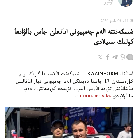
اۆتور
11:55, 06 تامىز 2026
شىمكەنتتە الەم چەمپيونى اتانعان جاس بالۋانعا
كولىك سىيلادى
استانا. KAZINFORM - شىمكەنت قالاسىندا گرەك-ريم
كۇرەسىنەن 17 جاسقا دەيىنگى الەم چەمپيونى ديار امانالىنى
سالتاناتتى تۇردە قارسى الىپ، قۇرمەت كورسەتتى، دەپ
حابارلايدى
informsports.kz
.