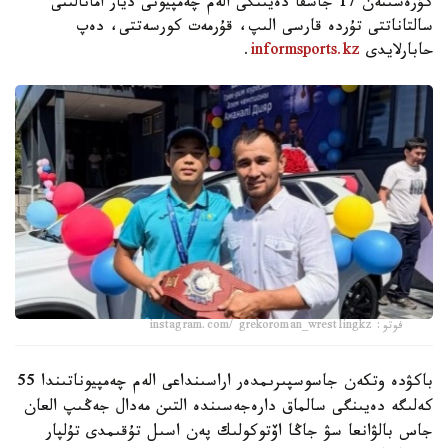
كۇرەسىنەن 17 جاسقا دەيىنگى الەم چەمپيونى ديار امانالىنى
سالتاناتتى تۇردە قارسى الىپ، قۇرمەت كورسەتتى، دەپ
حابارلايدى
informsports.kz
.
فوتو: instagram.com/ grekoroman_wrestlingkz
باكۋدە وتكەن جاسوسپىرىمدەر اراسىنداعى الەم چەمپيوناتىندا 55
كەلىگە دەيىنگى سالماق دارەجەسىندە التىن مەدال جەڭىپ العان
جاس بالۋانعا سۋ جاڭا اۆتوكولىك پەن اسىل تۇقىمدى تۇلپار