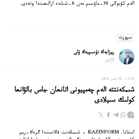
الەم كۋبوگى 30-ماۋسىم مەن 6-شىلدە ارالىعىندا وتەدى.
سپورت
ريزابەك نۇسىپبەك ۇلى
اۆتور
11:55, 06 تامىز 2026
شىمكەنتتە الەم چەمپيونى اتانعان جاس بالۋانعا
كولىك سىيلادى
استانا. KAZINFORM - شىمكەنت قالاسىندا گرەك-ريم