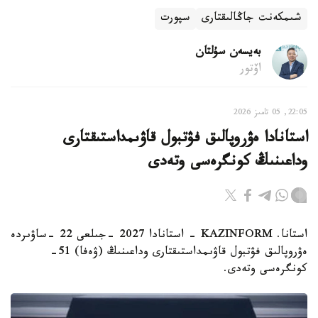
شىمكەنت جاڭالىقتارى
سپورت
بەيسەن سۇلتان
اۆتور
22:05, 05 تامىز 2026
استانادا ەۋروپالىق فۋتبول قاۋىمداستىقتارى
وداعىنىڭ كونگرەسى وتەدى
استانا. KAZINFORM - استانادا 2027 -جىلعى 22 -ساۋىردە
ەۋروپالىق فۋتبول قاۋىمداستىقتارى وداعىنىڭ (ۋەفا) 51-
كونگرەسى وتەدى.