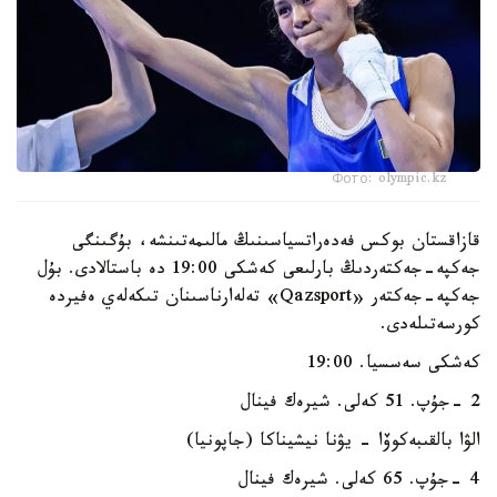
Фото: olympic.kz
قازاقستان بوكس فەدەراتسياسىنىڭ مالىمەتىنشە، بۇگىنگى
جەكپە-جەكتەردىڭ بارلىعى كەشكى 19:00 دە باستالادى. بۇل
جەكپە-جەكتەر «Qazsport» تەلەارناسىنان تىكەلەي ەفيردە
كورسەتىلەدى.
كەشكى سەسسيا. 19:00
2 -جۇپ. 51 كەلى. شيرەك فينال
الۋا بالقىبەكوۆا - يۋنا نيشيناكا (جاپونيا)
4 -جۇپ. 65 كەلى. شيرەك فينال