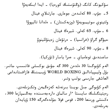
سۋكيونگ كانگ (وڭتۇستىك كورەيا) - ايدا ابىكەيەۆا
5- جۇپ. 80 كەلىدەن جوعارى. جارتىلاي فينال
ولتينوي سوتيمبويەۆا (وزبەكستان) - ەلدانا تاليپوۆا
6 -جۇپ. 65 كەلى. شيرەك فينال
حيۋگو گراۋ (فرانسيا) - ەرتۋعان زەينۋللينوۆ
8 -جۇپ. 90 كەلى. شيرەك فينال
ساعىندىق توعامباي - ەمرا ياسار (تۇركيا).
الەم كۋبوگىنا 30 ەلدەن 300 گە جۋىق بوكسشى قاتىسىپ جاتىر.
بۇل وليمپيادالىق WORLD BOXING ۇيىمىنىڭ قازاقستانداعى
العاشقى جارىسى بولىپ وتىر.
الەم كۋبوگى جىل بويىنا بىرنەشە كەزەڭمەن وتكىزىلەدى.
رەيتينگىلىك سايىستا ءار سالماق دارەجەسىندە جەڭىمپازعا 300،
ەكىنشى ورىنعا 200، قوس قولا جۇلدەگەرگە 150 ۇپايدان
بەرىلەدى.