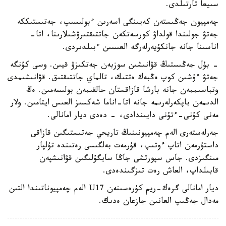
سىيعا تارتىلدى.
چەمپيون جەڭىستەن كەيىنگى اسەرىن ءبولىسىپ، جەتىستىككە
جەتۋ جولىندا قولداۋ كورسەتكەن جاتتىقتىرۋشىلارىنا، اتا-
اناسىنا جانە جانكۇيەرلەرگە العىسىن ءبىلدىردى.
- بۇل جەڭىستىڭ قۋانىشىن سوزبەن جەتكىزۋ قيىن. وسى كۇنگە
جەتۋ ءۇشىن كوپ ەڭبەك ەتتىك، تالماي جاتتىقتىق. قۋانىشىمدى
وتباسىممەن جانە بارشا قازاقستان حالقىمەن بولىسەمىن. ەڭ
الدىمەن باپكەرلەرىمە جانە اتا-اناما شەكسىز العىس ايتامىن. ولار
مەنى كۇنى-ءتۇنى دايىندادى، - دەدى ديار امانالى.
جەرلەستەرى الەم چەمپيونىنىڭ تاريحي جەتىستىگىن قازاقى
داستۇرمەن اتاپ ءوتىپ، قۇرمەت بەلگىسى رەتىندە تۇلپار
مىنگىزدى. جاس سپورتشى جاڭا سايگۇلىگىن قۋانىشپەن
قابىلداپ، العاش رەت تىزگىندەدى.
ديار امانالى گرەك-ريم كۇرەسىنەن U17 الەم چەمپيوناتىندا التىن
مەدال جەڭىپ العانىن جازعان ەدىك.