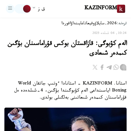
KAZINFORM
ق ز
ترەند:
2026-سايلاۋ
وقيعا
تاعايىنداۋ
اقوردا
10:24, 04 شىلدە 2025
الەم كۋبوگى: قازاقستان بوكس قۇراماسىنان بۇگىن
كىمدەر شىعادى
استانا. KAZINFORM - استانادا ءوتىپ جاتقان World
Boxing اياسىنداعى الەم كۋبوگىندا بۇگىن، 4-شىلدەدە ەل
قۇراماسىنان كىمدەر شىعاتىنى بەلگىلى بولدى.