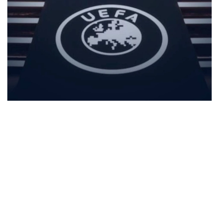
Фото: Спорт және туризм министрлігі
بۇل - ۇيىمنىڭ ەڭ جوعارى باسقارۋشى ورگانى. كونگرەسس
بارىسىندا ەۋروپا فۋتبولىنىڭ الداعى جىلدارداعى دامۋ باعىتىن
ايقىندايتىن ماڭىزدى شەشىمدەر قابىلدانادى.
كونگرەسكە ۋەفا قۇرامىنا كىرەتىن 55 ۇلتتىق فۋتبول
قاۋىمداستىعىنىڭ وكىلدەرى، ۇيىم پرەزيدەنتى، اتقارۋشى
كوميتەت مۇشەلەرى، فيفا، ەۋروپالىق ليگالار، كلۋبتىق