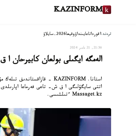
KAZINFORM
ترەند:
اقوردا
تاعايىنداۋ
وقيعا
2026-سايلاۋ
21:56, 21 مامىر 2024
الەمگە ايگىلى بولعان كابيرحان ا 
استانا. KAZINFORM - قازاقستاند
اتتى سايگۇلىگى ا ق ش- تاعى فەرماعا اپارىلدى،
Massaget.kz ءتىلشىسى.