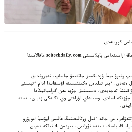
Aikyn.kz ميدىڭ قارتايۋى مەن كوپ تىلدە سويلەۋدىڭ اراسىنداعى بايلانىستى scitechdaily.com ماقالاسىنا
سىپ وتىرۋ ميعا ۇزدىكسىز جاتتىعۋ جاساپ، نەيروندىق
ال ەتەدى. ءبىر تىلدەن ەكىنشىسىنە اۋىسقاندا ادام ءتيىستى
اقىتشا تەجەيدى، دىبىستىق جۇيە مەن گرامماتيكاعا
 جۇزەگە اسادى. وسىنداي تۇراقتى وي ەڭبەگى زەيىن، ەستە
ايدى.
ەۋلەر، مي جانە ءتىل ورتالىعىنىڭ عالىمى ليۋسيا امورۋزو
باستاعان حالىقارالىق توپ جۇرگىزگەن. عالىمدار يسپانيانىڭ باسك ەلىندە تۇراتىن، بىردەن 4 تىلگە دەيىن