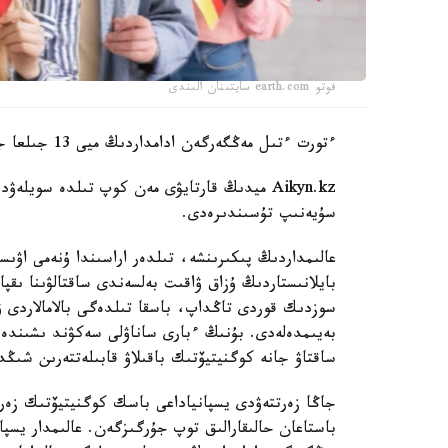
فوتو earth.com سايتىنان الىندى
ءتورت ءتىل مەڭگەرگەن ادامداردىڭ ميى 13 جىلعا جاس كورىنەدى.
سۇيەنىپ تۇسىندىرەدى.
عالىمداردىڭ پىكىرىنشە، تىلدەر اراسىندا ۇنەمى اۋى
بايلانىستاردىڭ ۇزاق ۋاقىت بەلسەندى ساقتالۋىنا ىقپ
سوزدىك قوردى تاڭداپ، باسقا تىلدەگى بالامالاردى ۋ
بەيىمدەلەدى. بۇنىڭ ءبارى ساناۋلى سەكۋند ىشىندە
ساقتاۋ جانە كوگنيتيۆتىك باقىلاۋ قابىلەتتەرىن شىڭد
جاڭا زەرتتەۋدى يسپانياداعى باسك كوگنيتيۆتىك زەرتت