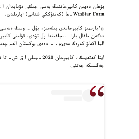
بۇعان دەيىن كابيرحاننىڭ يەسى جىلقى دۋبايدان ا ق
WinStar Farm-عا (كەنتۋككي شتاتى) اپارىلدى.
«ءبارىمىز كابيرحاندى بىلەمىز، بۇل - ونىڭ ەنەسى.
دەگەن ماقال بار! ...جاقىندا ول تۋدى. قۇلىنى كابي
الما اكەلۋ كەرەك ەدى»، - دەدى بوكستان الەم چەمپ
جەڭىسكە جەتتى.