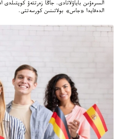
السىرەۋىن باياۋلاتادى. جاڭا زەرتتەۋ كوپتىلدى 
الدەقايدا «جاس» بولاتىنىن كورسەتتى.