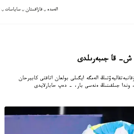
الەمدە
قازاقستان
ساياسات
ت
ق ش- قا جىبەرىلدى
ىق تىلەك مۇقانبەتقاليەۆتىڭ الەمگە ايگىلى بولعان اتاقتى كابيرحان
 وندا جىلقىنىڭ ەنەسى بار، - دەپ حابارلايدى