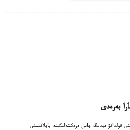
را بەرەدى
تىلدى تۇراقتى قولدانۋ ميدىڭ جاس ەرەكشەلىگىنە بايلانىستى