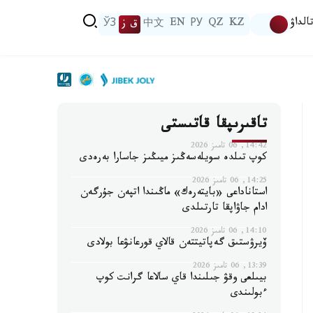
الداۋ
KZ
QZ
РУ
EN
中文
ق ز
ЎЗ
تاقىرىپقا قاتىستى
14:42, 06 تامىز 2026
كوپ تىلدە سويلەسەڭىز ميىڭىز جاسارا بەرەدى
14:25, 06 تامىز 2026
استاناداعى «بايتەرەك» ماڭىندا اتپەن جۇرگەن
ادام جاۋاپقا تارتىلدى
14:10, 06 تامىز 2026
ۆيرۋستىق گەپاتيتتەن قالاي قورعانۋعا بولادى
13:39, 06 تامىز 2026
بيىلعى وقۋ جىلىندا قاي سالاعا گرانت كوپ
ءبولىندى