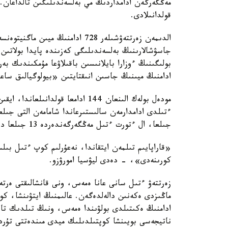
مەڭگەرگەن ادامداردىڭ مي بەلسەندىلىگىن تالداعان. 
قولدانىلادى.
الدىمەن زەرتتەۋشىلەر 728 ادامنىڭ
جاسۋشالارىنىڭ بەلسەندىلىگى كەزىندە پايدا بولاتىن
بولىگىنىڭ ءوزارا بايلانىسىن باقىلاۋعا مۇمكىندىك 
ادامنىڭ ميىنىڭ جاسىن انىقتايتىن «بيولوگيالىق ساع
مودەل بولەك الىنعان 144 ادامعا قو
ءتىلدى ادامدارمەن سالىستىرعاندا شامامەن التى جى
جىلعا، ال ءتورت ءتىل مەڭگەرگەندەردە 13 جىلعا دەيىن جەتكەن.
«قاراپايىم تىلمەن ايتقاندا، نەعۇرلىم كوپ ءتىل بى
كورىنەدى»، - دەدى ليۋسيا امورۋزو.
زەرتتەۋ ءتىل سانى عانا ەمەس، ونى قانشالىقتى ەرتە 
ماڭىزدى ەكەنىن دالەلدەگەن. عالىمنىڭ ايتۋىنشا، كو
ادامنىڭ ەكىتىلدى بولۋىندا ەمەس، ونىڭ تىلدىك تاج
ناتيجەسى بويىنشا كوپتىلدىلىك ميدى مىندەتتى تۇرد