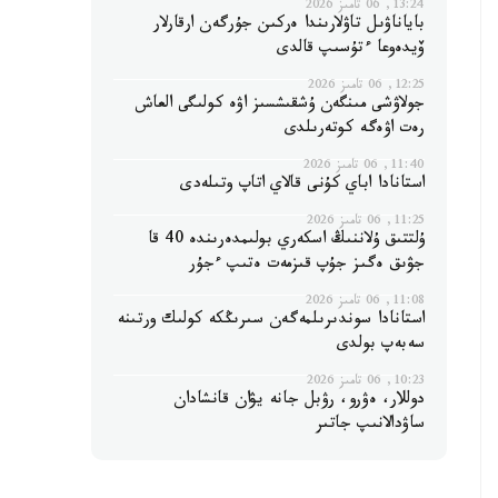
13:24, 06 تامىز 2026
باياناۋىل تاۋلارىندا ەركىن جۇرگەن ارقارلار
ۆيدەوعا ءتۇسىپ قالدى
12:25, 06 تامىز 2026
جولاۋشى مىنگەن ۇشقىشسىز اۋە كولىگى العاش
رەت اۋەگە كوتەرىلدى
11:40, 06 تامىز 2026
استانادا اباي كۇنى قالاي اتاپ وتىلەدى
11:25, 06 تامىز 2026
ۇلتتىق ۇلاننىڭ اسكەري بولىمدەرىندە 40 قا
جۋىق ەگىز جۇپ قىزمەت ەتىپ ءجۇر
11:08, 06 تامىز 2026
استانادا سوندىرىلمەگەن سىرىڭكە كولىك ورتىنە
سەبەپ بولدى
10:23, 06 تامىز 2026
دوللار، ەۋرو، رۋبل جانە يۋان قانشادان
ساۋدالانىپ جاتىر