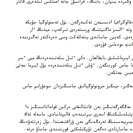
وڭىردە يسپان، باسك، فرانسۋز جانە اعىلشىن تىلدەرى قاتار
 ميىن ماگنيتوەنسەفالوگرافيا ادىسىمەن تەكسەرگەن. بۇل تەحنولوگيا جۇيكە
 وتە ءالسىز ماگنيتتىك ورىستەردى تىركەپ، ميدىڭ ءار
بەرەدى. كەيىن جاساندى ينتەللەكت وسى دەرەكتەر نەگىزىندە
ات» مودەلىن قۇردى.
لدانىلعاندا، ايقىن ايىرماشىلىق بايقالعان. ەكى ءتىل بىلەتىندەردىڭ ميى ءبىر
لعا جاس كورىنگەن. ءۇش ءتىل بىلەتىندەردە بۇل ايىرما جەتى
لسەڭىز، ميىڭىز حرونولوگيالىق جاسىڭىزدان سوعۇرلىم جاس
مەڭگەرگەنىڭىز بەن قانشالىقتى ەركىن قولداناتىنىڭىز دا
پتىلدىلىكتىڭ اسەرى بىرتىندەپ قالىپتاسادى. ماسەلە تەك
ىريبەسىنىڭ تەرەڭدىگى مەن ۇزاقتىعىندا. بۇل زەرتتەۋدىڭ
ە جاسارتادى دەگەن تۇپكىلىكتى قورىتىندى جاساۋ ەرتە.