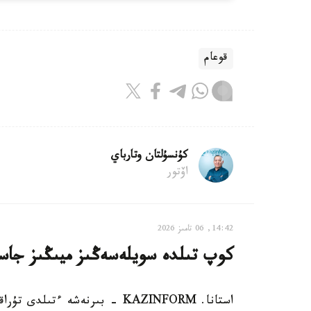
قوعام
كۇنسۇلتان وتارباي
اۆتور
14:42, 06 تامىز 2026
كوپ تىلدە سويلەسەڭىز ميىڭىز جاسا
استانا. KAZINFORM - بىرنەشە ء