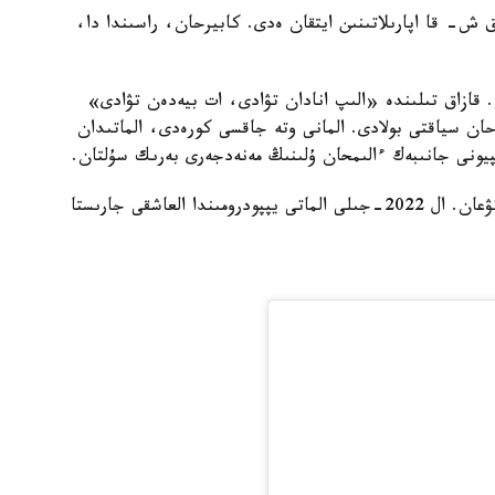
 ش- قا اپارىلاتىنىن ايتقان ەدى. كابيرحان، راسىندا دا،
 قازاق تىلىندە «الىپ انادان تۋادى، ات بيەدەن تۋادى»
رحان سياقتى بولادى. المانى وتە جاقسى كورەدى، الماتىدان
يونى جانىبەك ءالىمحان ۇلىنىڭ مەنەدجەرى بەرىك سۇلتان.
ايتا كەتەيىك، كابيرحان 2020-جىلى ا ق ش- تا تۋعان. ال 2022-جىلى الماتى يپپودرومىندا العاشقى جارىستا