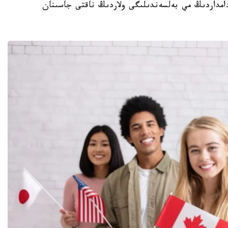
ادامداردىڭ مي بەلسەندىلىگى ولاردىڭ ناقتى جاسىنان