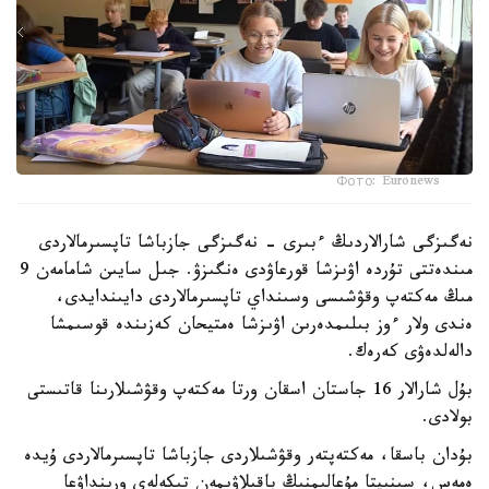
Фото: Euronews
نەگىزگى شارالاردىڭ ءبىرى - نەگىزگى جازباشا تاپسىرمالاردى
مىندەتتى تۇردە اۋىزشا قورعاۋدى ەنگىزۋ. جىل سايىن شامامەن 9
مىڭ مەكتەپ وقۋشىسى وسىنداي تاپسىرمالاردى دايىندايدى،
ەندى ولار ءوز بىلىمدەرىن اۋىزشا ەمتيحان كەزىندە قوسىمشا
دالەلدەۋى كەرەك.
بۇل شارالار 16 جاستان اسقان ورتا مەكتەپ وقۋشىلارىنا قاتىستى
بولادى.
بۇدان باسقا، مەكتەپتەر وقۋشىلاردى جازباشا تاپسىرمالاردى ۇيدە
ەمەس، سىنىپتا مۇعالىمنىڭ باقىلاۋىمەن تىكەلەي ورىنداۋعا