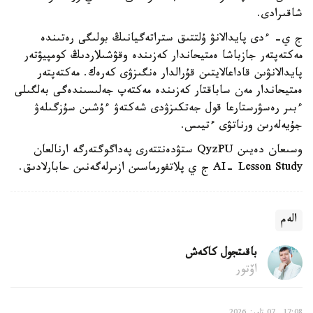
شاقىرادى.
ج ي- ءدى پايدالانۋ ۇلتتىق ستراتەگيانىڭ بولىگى رەتىندە
مەكتەپتەر جازباشا ەمتيحاندار كەزىندە وقۋشىلاردىڭ كومپيۋتەر
پايدالانۋىن قاداعالايتىن قۇرالدار ەنگىزۋى كەرەك. مەكتەپتەر
ەمتيحاندار مەن ساباقتار كەزىندە مەكتەپ جەلىسىندەگى بەلگىلى
ءبىر رەسۋرستارعا قول جەتكىزۋدى شەكتەۋ ءۇشىن سۇزگىلەۋ
جۇيەلەرىن ورناتۋى ءتيىس.
وسىعان دەيىن QyzPU ستۋدەنتتەرى پەداگوگتەرگە ارنالعان
AI- Lesson Study ج ي پلاتفورماسىن ازىرلەگەنىن حابارلادىق.
الەم
باقىتجول كاكەش
اۆتور