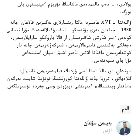
بولادى، - دەپ مالىمدەدى مالتانىڭ تۋريزم ءمينيسترى يان
بورگ.
ۆاللەتتا - ⅩⅤI عاسىردا مالتا رىتسارلارى نەگىزىن قالاعان جانە
1980 -جىلدان بەرى يۋنەسكو- نىڭ بۇكىلالەمدىك مۇرا نىسانى.
كولەمى ءبىر شارشى شاقىرىمنان از قالا باروككو سارايلارىمەن،
ەجەلگى بەكىنىس قابىرعالارىمەن، شىركەۋلەرىمەن جانە تار
كوشەلەرىمەن ماقتانا الاتىن ناعىز اشىق اسپان استىنداعى
مۇراجاي ىسپەتتەس.
سونداي-اق مالتا استاناسى ۇزدىك فيلمدەرىمەن تانىمال:
گلادياتور، ترويا جانە ۆاللەتتا كورولىنىڭ قونۋىنا شابىت بەرگەن
«تاقتار ويىنىنىڭ» ءبىرىنشى ەپيزودى وسى جەردە تۇسىرىلگەن.
الەم
بەيسەن سۇلتان
اۆتور