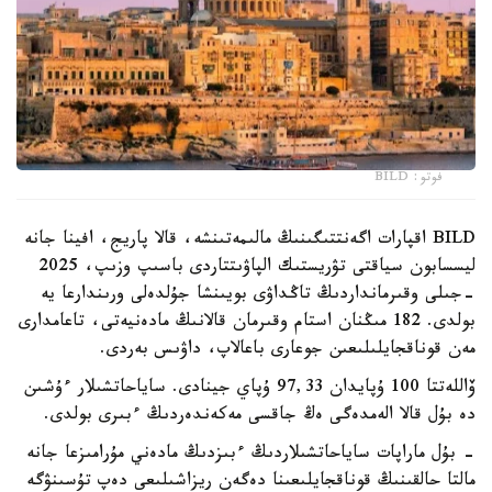
فوتو: BILD
BILD اقپارات اگەنتتىگىنىڭ مالىمەتىنشە، قالا پاريج، افينا جانە
ليسسابون سياقتى تۋريستىك الپاۋىتتاردى باسىپ وزىپ، 2025
-جىلى وقىرمانداردىڭ تاڭداۋى بويىنشا جۇلدەلى ورىندارعا يە
بولدى. 182 مىڭنان استام وقىرمان قالانىڭ مادەنيەتى، تاعامدارى
مەن قوناقجايلىلىعىن جوعارى باعالاپ، داۋىس بەردى.
ۆاللەتتا 100 ۇپايدان 97,33 ۇپاي جينادى. ساياحاتشىلار ءۇشىن
دە بۇل قالا الەمدەگى ەڭ جاقسى مەكەندەردىڭ ءبىرى بولدى.
- بۇل ماراپات ساياحاتشىلاردىڭ ءبىزدىڭ مادەني مۇرامىزعا جانە
مالتا حالقىنىڭ قوناقجايلىعىنا دەگەن ريزاشىلىعى دەپ تۇسىنۋگە