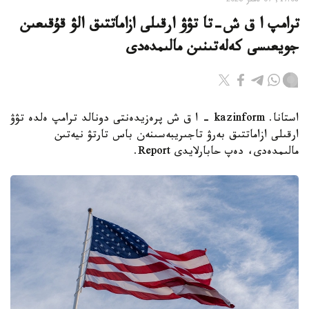
17:08, 07 تامىز 2026
ترامپ ا ق ش-تا تۋۋ ارقىلى ازاماتتىق الۋ قۇقىعىن
جويعىسى كەلەتىنىن مالىمدەدى
استانا. kazinform - ا ق ش پرەزيدەنتى دونالد ترامپ ەلدە تۋۋ
ارقىلى ازاماتتىق بەرۋ تاجىريبەسىنەن باس تارتۋ نيەتىن
مالىمدەدى، دەپ حابارلايدى Report.