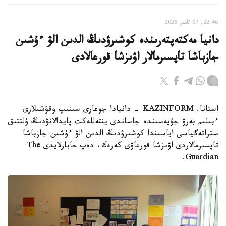
22:46, 07 تامىز 2026
دانيا مەكتەپتەرىندە كوشىرۋدىڭ الدىن الۋ ءۇشىن
جازباشا تاپسىرمالار اۋىزشا قورعالادى
استانا. KAZINFORM - دانيادا جوعارى سىنىپ وقۋشىلارى
ءبىلىم بەرۋ جۇيەسىندە جاساندى ينتەللەكت پايدالانۋدىڭ ۇلتتىق
ستراتەگياسى اياسىندا كوشىرۋدىڭ الدىن الۋ ءۇشىن جازباشا
تاپسىرمالاردى اۋىزشا قورعاۋى كەرەك، دەپ حابارلايدى The
Guardian.