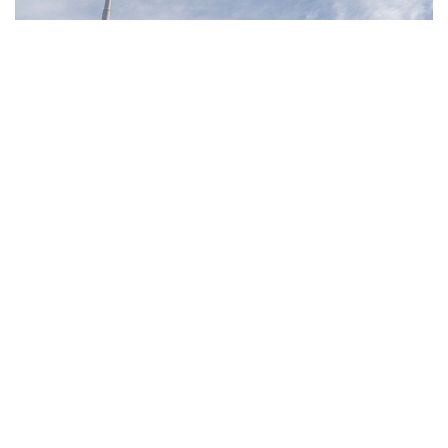
Фото: Pexels
- مەنىڭ ويىمشا، تۋۋ ارقىلى ازاماتتىق بەرىلەتىن الەمدەگى
جالعىز ەل - ءبىز. ءبىز بۇل تاجىريبەنى توقتاتامىز، - دەدى
ترامپ.
بۇعان دەيىن ترامپ تۋۋ ارقىلى ازاماتتىق الۋ قاعيداتىن شەكتەۋگە
باعىتتالعان بىرنەشە جارلىققا قول قويعان بولاتىن. پرەزيدەنت
اكىمشىلىگىنىڭ وكىلى ستيۆەن ميللەردىڭ ايتۋىنشا، ولاردىڭ
ءبىرى «بوسانۋ تۋريزمى» دەپ اتالاتىن تاجىريبەگە تىيىم سالۋعا
قاتىستى.
ايتا كەتەيىك، ا ق ش جاڭا ۆيزالىق كەپىل باعدارلاماسىن
ەنگىزىپ جاتىر، وعان سايكەس يمميگراتسيالىق ۆيزاعا كەيبىر
ءوتىنىش بەرۋشىلەر 100 مىڭنان 250 مىڭ دوللارعا دەيىنگى
كولەمدە دەپوزيت سالۋى ءتيىس.