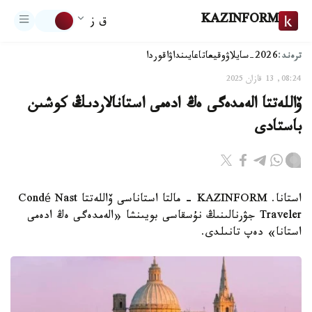
KAZINFORM
ق ز
ترەند:
2026-سايلاۋ
وقيعا
تاعايىنداۋ
اقوردا
08:24, 13 قازان 2025
ۆاللەتتا الەمدەگى ەڭ ادەمى استانالاردىڭ كوشىن
باستادى
استانا. KAZINFORM - مالتا استاناسى ۆاللەتتا Condé Nast
Traveler جۋرنالىنىڭ نۇسقاسى بويىنشا «الەمدەگى ەڭ ادەمى
استانا» دەپ تانىلدى.