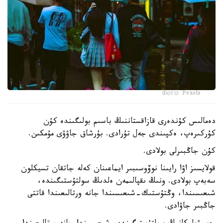
Фото: Pexels
دەمالىس كۇندەرى قازاقستاننىڭ باسىم بولىگىندە كۇن
كۇركىرەپ، ەكپىندى جەل تۇرادى. بۇرشاق جاۋۋى مۇمكىن.
كۇن جاڭبىرلى بولادى.
قولايسىز اۋا رايىنا نوۆوسىبىر ايماعىنان كەلە جاتقان تسيكلون
سەبەپ بولادى. ونىڭ ىقپالىمەن ەلدىڭ سولتۇستىگىندە،
شىعىسىندا، وڭتۇستىك-شىعىسىندا جانە ورتالىعىندا قاتتى
جاڭبىر جاۋادى.