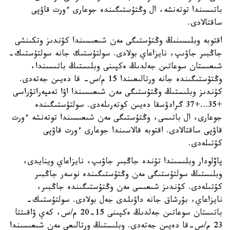
باتىسىندا توتەنشە، ال وڭتۇستىگىندە جوعارى ءورت قاۋپى
ساقتالادى.
اقتوبە وبلىسىنىڭ وڭتۇستىگى مەن شىعىسىندا كۇندىز وتكىنشى
جاڭبىر جاۋىپ، نايزاعاي بولادى. سولتۇستىك جانە سولتۇستىك-
شىعىستان سوعاتىن جەلدىڭ ەكپىنى وبلىستىڭ باتىسىندا،
وڭتۇستىگىندە جانە ورتالىعىندا 15 م/س- قا دەيىن جەتەدى.
كۇندىز وبلىستىڭ وڭتۇستىگى مەن شىعىسىندا اۋا تەمپەراتۋراسى
+35…+37 گرادۋسقا دەيىن كوتەرىلەدى. سولتۇستىگىندە
جوعارى، ال باتىسى، وڭتۇستىگى مەن شىعىسىندا توتەنشە ءورت
قاۋپى ساقتالادى. اقتوبە قالاسىندا جوعارى ءورت قاۋپى
كۇتىلەدى.
پاۆلودار وبلىسىندا تۇندە جاڭبىر جاۋىپ، نايزاعاي وينايدى،
وبلىستىڭ سولتۇستىگى مەن وڭتۇستىگىندە نوسەر جاڭبىر
كۇتىلەدى. كۇندىز شىعىسى مەن وڭتۇستىگىندە جاڭبىر،
نايزاعاي، بۇرشاق جانە داۋىلدى جەل بولادى. سولتۇستىك-
باتىستان سوعاتىن جەلدىڭ ەكپىنى 15-20 م/س، كەي ۋاقىتتا
23 م/س-قا دەيىن جەتەدى. وبلىستىڭ ورتالىعى مەن شىعىسىندا