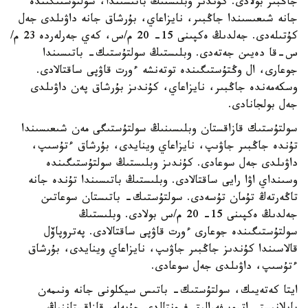
جاڭبىر بولادى. كۇندىز وبلىستىڭ باتىسىندا، سولتۇستىگىندە
جانە شىعىسىندا جاڭبىر، نايزاعاي، بۇرشاق جانە داۋىلدى جەل
كۇتىلەدى. جەلدىڭ ەكپىنى 15- 20 م/س، كەي جەرلەردە 23 م/
س-قا دەيىن جەتەدى. وبلىستىڭ سولتۇستىك- باتىسىندا
جوعارى، ال وڭتۇستىگىندە توتەنشە ءورت قاۋپى ساقتالادى.
وسكەمەندە جاڭبىر، نايزاعاي، كۇندىز بۇرشاق پەن داۋىلدى
جەل بولجانادى.
سولتۇستىك قازاقستان وبلىسىنىڭ سولتۇستىگى مەن شىعىسىندا
تۇندە جاڭبىر جاۋىپ، نايزاعاي وينايدى، بۇرشاق ءتۇسىپ،
داۋىلدى جەل سوعادى. كۇندىز وبلىستىڭ سولتۇستىگىندە
وسىنداي اۋا رايى ساقتالادى. وبلىستىڭ باتىسىندا تۇندە جانە
تاڭەرتەڭ تۇمان تۇسەدى. سولتۇستىك- باتىستان سوعاتىن
جەلدىڭ ەكپىنى 15- 20 م/س بولادى. وبلىستىڭ
سولتۇستىگىندە جوعارى ءورت قاۋپى ساقتالادى. پەتروپاۆل
قالاسىندا كۇندىز جاڭبىر جاۋىپ، نايزاعاي وينايدى، بۇرشاق
ءتۇسىپ، داۋىلدى جەل سوعادى.
ايتا كەتەيىك، سولتۇستىك- باتىس سيكلونى جانە ونىمەن