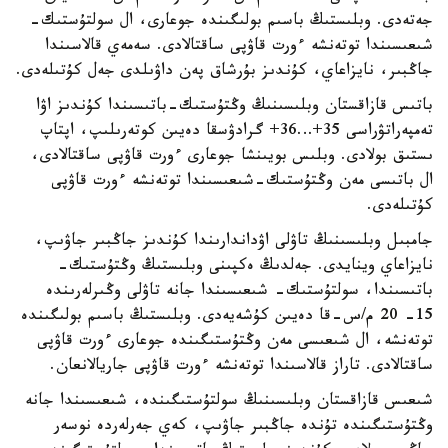
جەتەدى. وبلىستىڭ باسىم بولىگىندە جوعارى، ال سولتۇستىك-
شىعىسىندا توتەنشە ءورت قاۋپى ساقتالادى. سەمەي قالاسىندا
جاڭبىر، نايزاعاي، كۇندىز بۇرشاق پەن داۋىلدى جەل كۇتىلەدى.
باتىس قازاقستان وبلىسىنىڭ وڭتۇستىك-باتىسىندا كۇندىز اۋا
تەمپەراتۋراسى 35+…36+ گرادۋسقا دەيىن كوتەرىلىپ، اپتاپ
ىستىق بولادى. وبلىس بويىنشا جوعارى ءورت قاۋپى ساقتالادى،
ال باتىسى مەن وڭتۇستىك-شىعىسىندا توتەنشە ءورت قاۋپى
كۇتىلەدى.
جامبىل وبلىسىنىڭ تاۋلى اۋداندارىندا كۇندىز جاڭبىر جاۋىپ،
نايزاعاي وينايدى. جەلدىڭ ەكپىنى وبلىستىڭ وڭتۇستىك-
باتىسىندا، سولتۇستىك- شىعىسىندا جانە تاۋلى وڭىرلەرىندە
15- 20 م/س-قا دەيىن كۇشەيەدى. وبلىستىڭ باسىم بولىگىندە
توتەنشە، ال شىعىسى مەن وڭتۇستىگىندە جوعارى ءورت قاۋپى
ساقتالادى. تاراز قالاسىندا توتەنشە ءورت قاۋپى جاريالانعان.
شىعىس قازاقستان وبلىسىنىڭ سولتۇستىگىندە، شىعىسىندا جانە
وڭتۇستىگىندە تۇندە جاڭبىر جاۋىپ، كەي جەرلەردە نوسەر