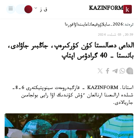
KAZINFORM
ق ز
ترەند:
2026-سايلاۋ
وقيعا
تاعايىنداۋ
اقوردا
20:59, 05 شىلدە 2024
الداعى دەمالىستا كۇن كۇركىرەپ، جاڭبىر جاۋادى،
باتىستا - 40 گرادۋس اپتاپ
استانا. KAZINFORM - قازگيدرومەت سينوپتيكتەرى 6-8-
شىلدە ارالىعىنا ارنالعان ءۇش كۇندىك اۋا رايى بولجامىن
جاريالادى.