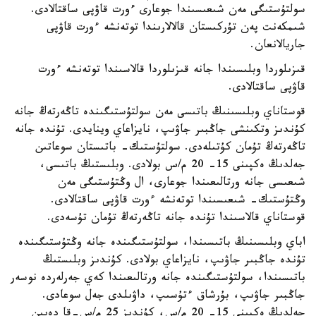
سولتۇستىگى مەن شىعىسىندا جوعارى ءورت قاۋپى ساقتالادى.
شىمكەنت پەن تۇركىستان قالالارىندا توتەنشە ءورت قاۋپى
جاريالانعان.
قىزىلوردا وبلىسىندا جانە قىزىلوردا قالاسىندا توتەنشە ءورت
قاۋپى ساقتالادى.
قوستاناي وبلىسىنىڭ باتىسى مەن سولتۇستىگىندە تاڭەرتەڭ جانە
كۇندىز وتكىنشى جاڭبىر جاۋىپ، نايزاعاي وينايدى. تۇندە جانە
تاڭەرتەڭ تۇمان كۇتىلەدى. سولتۇستىك- باتىستان سوعاتىن
جەلدىڭ ەكپىنى 15- 20 م/س بولادى. وبلىستىڭ باتىسى،
شىعىسى جانە ورتالىعىندا جوعارى، ال وڭتۇستىگى مەن
وڭتۇستىك- شىعىسىندا توتەنشە ءورت قاۋپى ساقتالادى.
قوستاناي قالاسىندا تۇندە جانە تاڭەرتەڭ تۇمان تۇسەدى.
اباي وبلىسىنىڭ باتىسىندا، سولتۇستىگىندە جانە وڭتۇستىگىندە
تۇندە جاڭبىر جاۋىپ، نايزاعاي بولادى. كۇندىز وبلىستىڭ
باتىسىندا، سولتۇستىگىندە جانە ورتالىعىندا كەي جەرلەردە نوسەر
جاڭبىر جاۋىپ، بۇرشاق ءتۇسىپ، داۋىلدى جەل سوعادى.
جەلدىڭ ەكپىنى 15- 20 م/س، كۇندىز 25 م/س-قا دەيىن