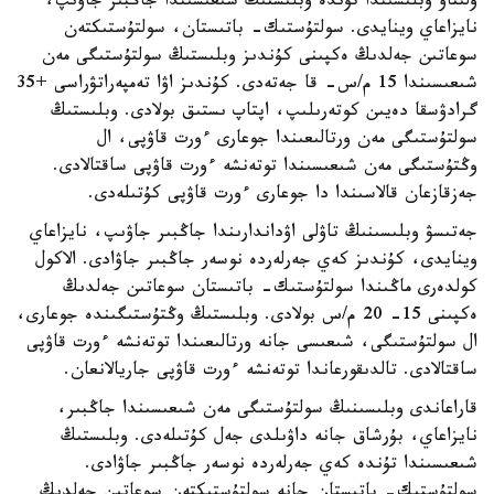
ۇلىتاۋ وبلىسىندا تۇندە وبلىستىڭ شىعىسىندا جاڭبىر جاۋىپ،
نايزاعاي وينايدى. سولتۇستىك- باتىستان، سولتۇستىكتەن
سوعاتىن جەلدىڭ ەكپىنى كۇندىز وبلىستىڭ سولتۇستىگى مەن
شىعىسىندا 15 م/س- قا جەتەدى. كۇندىز اۋا تەمپەراتۋراسى +35
گرادۋسقا دەيىن كوتەرىلىپ، اپتاپ ىستىق بولادى. وبلىستىڭ
سولتۇستىگى مەن ورتالىعىندا جوعارى ءورت قاۋپى، ال
وڭتۇستىگى مەن شىعىسىندا توتەنشە ءورت قاۋپى ساقتالادى.
جەزقازعان قالاسىندا دا جوعارى ءورت قاۋپى كۇتىلەدى.
جەتىسۋ وبلىسىنىڭ تاۋلى اۋداندارىندا جاڭبىر جاۋىپ، نايزاعاي
وينايدى، كۇندىز كەي جەرلەردە نوسەر جاڭبىر جاۋادى. الاكول
كولدەرى ماڭىندا سولتۇستىك- باتىستان سوعاتىن جەلدىڭ
ەكپىنى 15- 20 م/س بولادى. وبلىستىڭ وڭتۇستىگىندە جوعارى،
ال سولتۇستىگى، شىعىسى جانە ورتالىعىندا توتەنشە ءورت قاۋپى
ساقتالادى. تالدىقورعاندا توتەنشە ءورت قاۋپى جاريالانعان.
قاراعاندى وبلىسىنىڭ سولتۇستىگى مەن شىعىسىندا جاڭبىر،
نايزاعاي، بۇرشاق جانە داۋىلدى جەل كۇتىلەدى. وبلىستىڭ
شىعىسىندا تۇندە كەي جەرلەردە نوسەر جاڭبىر جاۋادى.
سولتۇستىك- باتىستان جانە سولتۇستىكتەن سوعاتىن جەلدىڭ