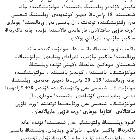
ەكپىنى كۇندىز وبلىستىڭ باتىسىندا، سولتۇستىگىندە جانە
شىعىسىندا 18 م/س-قا دەيىن كۇشەيەدى. وبلىستىڭ شىعىسى
مەن وڭتۇستىگىندە توتەنشە، ال باتىسى مەن ورتالىعىندا جوعارى
ءورت قاۋپى ساقتالادى. قاراعاندى قالاسىندا تۇندە جانە تاڭەرتەڭ
جاڭبىر جاۋىپ، نايزاعاي بولادى.
ماڭعىستاۋ وبلىسىنىڭ باتىسىندا، سولتۇستىگىندە جانە
ورتالىعىندا جاڭبىر جاۋىپ، نايزاعاي وينايدى. سولتۇستىك-
شىعىستان سوعاتىن جەلدىڭ ەكپىنى تۇندە وبلىستىڭ
سولتۇستىك- باتىسىندا، كۇندىز باتىسىندا، سولتۇستىگىندە
جانە ورتالىعىندا 15- 20 م/س-قا دەيىن جەتەدى. وبلىستىڭ
سولتۇستىك- شىعىسى مەن وڭتۇستىگىندە كۇندىز 38+ گرادۋسقا
دەيىن اپتاپ ىستىق كۇتىلەدى. باتىسىندا جوعارى، ال
سولتۇستىك- شىعىسى مەن ورتالىعىندا توتەنشە ءورت قاۋپى
ساقتالادى. اقتاۋدا جوعارى ءورت قاۋپى جاريالانعان.
اقمولا وبلىسىنىڭ وڭتۇستىگى مەن شىعىسىندا تۇندە جانە
تاڭەرتەڭ جاڭبىر جاۋىپ، نايزاعاي وينايدى. وبلىستىڭ باتىسى
مەن سولتۇستىگىندە تۇندە جانە تاڭەرتەڭ تۇمان تۇسەدى.