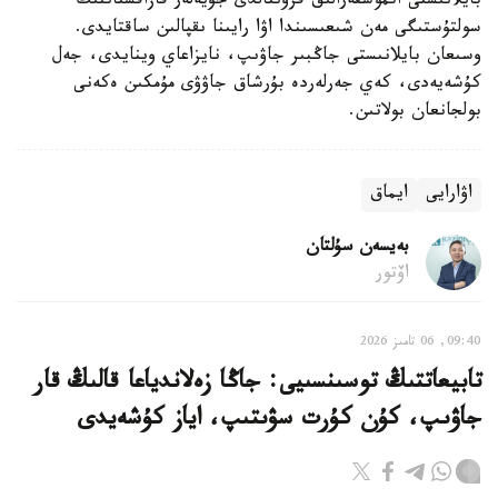
بايلانىستى اتموسفەرالىق فرونتالدى جۇيەلەر قازاقستاننىڭ
سولتۇستىگى مەن شىعىسىندا اۋا رايىنا ىقپالىن ساقتايدى.
وسىعان بايلانىستى جاڭبىر جاۋىپ، نايزاعاي وينايدى، جەل
كۇشەيەدى، كەي جەرلەردە بۇرشاق جاۋۋى مۇمكىن ەكەنى
بولجانعان بولاتىن.
اۋارايى
ايماق
بەيسەن سۇلتان
اۆتور
09:40, 06 تامىز 2026
تابيعاتتىڭ توسىنسىيى: جاڭا زەلاندياعا قالىڭ قار
جاۋىپ، كۇن كۇرت سۋىتىپ، اياز كۇشەيدى