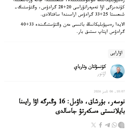
رەسپۋبليكانىڭ سولتۇستىگىندە، شىعىسىندا جانە ورتالىعىندا
كۇندىزگى اۋا تەمپەراتۋراسى 20+28 گرادۋس، وڭتۇستىك-
شىعىستا 25+33 گرادۋس اراسىندا ساقتالادى.
الايدا رەسپۋبليكانىڭ باتىسى مەن وڭتۇستىگىندە 33+40
گرادۋس اپتاپ ىستىق بار.
اۋارايى
كۇنسۇلتان وتارباي
اۆتور
10:07, 06 تامىز 2026
نوسەر، بۇرشاق، داۋىل: 16 وڭىرگە اۋا رايىنا
بايلانىستى ەسكەرتۋ جاسالدى