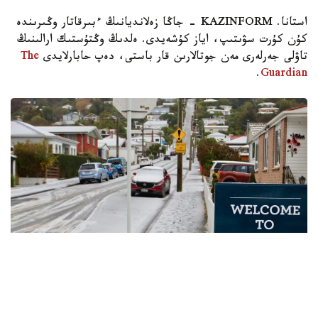
استانا. KAZINFORM - جاڭا زەلانديانىڭ ءبىرقاتار وڭىرىندە
كۇن كۇرت سۋىتىپ، اياز كۇشەيدى. ەلدىڭ وڭتۇستىك ارالىنىڭ
تاۋلى جەرلەرى مەن جوتالارىن قار باستى، دەپ حابارلايدى
The
.
Guardian
فوتو: The Guardian
دانيدين قالاسىن قالىڭ قار جاپسا، كرايستچەرچ قالاسىنداعى