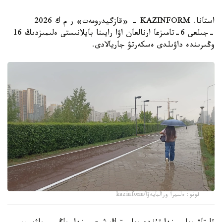
استانا. KAZINFORM - «قازگيدرومەت» ر م ك 2026
-جىلعى 6-تامىزعا ارنالعان اۋا رايىنا بايلانىستى ەلىمىزدىڭ 16
وڭىرىندە داۋىلدى ەسكەرتۋ جاريالادى.
فوتو: ەلميرا ورالبايەۆا/kazinform