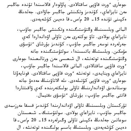
جوعارى ءورت قاۋپى ساقتالادى. پاۆلودار قالاسىندا تۇندە جاڭبىر
مەن نايزاعاي، كۇندىز وتكىنشى جاڭبىر جاۋادى. جەلدىڭ
ەكپىنى تۇندە 15- 20 م/س-قا دەيىن كۇشەيەدى.
الماتى وبلىسىنىڭ وڭتۇستىگىندە وتكىنشى جاڭبىر جاۋىپ،
نايزاعاي بولادى. تاۋ بوكتەرى مەن تاۋلى اۋدانداردا كەي
جەرلەردە نوسەر جاڭبىر جاۋىپ، كۇندىز بۇرشاق ءتۇسۋى
مۇمكىن. وبلىستىڭ باتىسىندا، سولتۇستىگىندە جانە
وڭتۇستىگىندە توتەنشە، ال شىعىسى مەن ورتالىعىندا جوعارى
ءورت قاۋپى ساقتالادى. الماتى قالاسىندا جاڭبىر جاۋىپ،
نايزاعاي وينايدى، توتەنشە ءورت قاۋپى ساقتالادى. قونايەۆتا
جوعارى ءورت قاۋپى كۇتىلەدى. ىلە الاتاۋىنىڭ مەدەۋ جانە
بوستاندىق اۋداندارىنىڭ تاۋلى بولىكتەرىندە كەي ۋاقىتتاردا
قاتتى جاڭبىر جاۋىپ، بۇرشاق ءتۇسۋى ىقتيمال.
تۇركىستان وبلىسىنىڭ تاۋلى اۋداندارىندا كۇندىز قىسقا مەرزىمدى
جاڭبىر جاۋىپ، نايزاعاي بولادى. سولتۇستىك- شىعىستان
سوعاتىن جەلدىڭ ەكپىنى تاۋلى وڭىرلەردە 15- 20 م/س-قا
دەيىن كۇشەيەدى. وبلىستىڭ باسىم بولىگىندە توتەنشە، ال