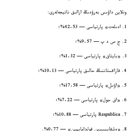
ونلاين داۋىس بەرۋدىڭ ارالىق ناتيجەلەرى:
1. ادىلەت» پارتياسى — 42،53%؛
2. ج س د پ — 9،57%؛
3. «بايتاق» پارتياسى — 1،32%؛
4. قازاقستاننىڭ حالىق پارتياسى — 10،13%؛
5. «اۋىل» پارتياسى — 17،58%؛
6. «اق جول» پارتياسى — 7،22%؛
7. Respublica پارتياسى — 10،88%؛
8. «ەشقايسىسىن قولدامايمىن» — 0،77%.