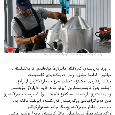
فوتو: تۇركىستان وڭىرلىك كومينيكاتسيا قىزمەتى
- ورتا مەرزىمدى كەزەڭگە كادرلارعا بولجامدى قاجەتتىلىك 3
ميلليون ادامعا جۋىق. وسى دەرەكتەردى كاسىپتىك
ستاندارتتاردى بەكىتۋ، ءبىلىم بەرۋ باعدارلامالارىن ازىرلەۋ،
ءبىلىم بەرۋ تاپسىرىستارىن ءبولۋ جانە قايتا دايارلاۋ جۇيەسىن
ۇيىمداستىرۋ بارىسىندا ەسكەرۋ قاجەت. بۇل اسىرەسە سيفرلاندىرۋ
مەن دەموگرافيالىق وزگەرىستەر كەزەڭىندە ايرىقشا مانگە يە.
سونىمەن قاتار سيفرلاندىرۋدىڭ جانە تەحنولوگيالىق
وزگەرىستەردىڭ سالدارىنان جاڭا كاسىپتەر پايدا بولىپ جاتىر.