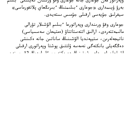
وپەراتور مەن جوعارى جانە جوعارى وقۋ ورنىنان كەيىنگى ءبىلىم
بەرۋ ۇيىمدارى «جوعارى ءبىلىمنىڭ ءبىرىڭعاي پلاتفورماسى»
سيفرلىق جۇيەسى ارقىلى جۇمىس ىستەيدى.
جوعارى وقۋ ورىندارى وپەراتورعا ءبىلىم الۋشىلار تۋرالى
مالىمەتتەردى، ارالىق اتتەستاتتاۋ (ەمتيحان سەسسياسى)
ناتيجەلەرىن، ستيپەنديا الۋشىنىڭ ساناتىن جانە ەكىنشى
دەڭگەيلى بانكتەگى نەمەسە ۇلتتىق پوشتا وپەراتورى ارقىلى
اشىلعان اعىمداعى شوتىنىڭ دەرەكتەرىن ءار ايدىڭ 12-سىنەن
كەشىكتىرمەي جىبەرۋى ءتيىس.
ەگەر ايدىڭ 12- ءسى دەمالىس كۇنىنە سايكەس كەلسە، قۇجات
تاپسىرۋ مەرزىمى ودان كەيىنگى العاشقى جۇمىس كۇنىنە
اۋىستىرىلادى.
وپەراتور جوعارى وقۋ ورىندارىنان كەلىپ تۇسكەن مالىمەتتەردى
بەس جۇمىس كۇنى ىشىندە قاراپ، عىلىم جانە جوعارى ءبىلىم
سالاسىنداعى ۋاكىلەتتى ورگانعا جانە ءتيىستى سالانىڭ وزگە دە
ۋاكىلەتتى ورگاندارىنا قارجىلاندىرۋعا ءوتىنىم جىبەرەدى.
ءوز كەزەگىندە، ۋاكىلەتتى ورگاندار ءوتىنىم تۇسكەن كۇننەن