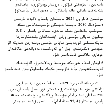
ماسەلەن، الەۋمەتتى تيۋتور، دروندار وپەراتورى، جاساندى
ينتەللەكت مامانى جانە باسقالار، - دەدى اسقار بياحمەتوۆ.
سونىمەن قاتار ول 2024 -جىلدان باستاپ ەڭبەك نارىعىن
دامىتۋدىڭ 2030 -جىلعا دەيىنگى تۇجىرىمداماسى ىسكە
اسىرىلىپ جاتقانىن ەسكە سالدى. نىسانالى باعدار - 3,8
ميلليون ساپالى جۇمىس ورنى. ايقىندالعان ولشەمشارتتارعا
سايكەستىكتى كوزدەيتىن ساپالى جۇمىس ورىندارىن ەسەپكە الۋ
جۇيەسى ەنگىزىلدى. بۇل ءوز كەزەگىندە مەدياندىق جالاقىدان
جوعارى جالاقىنى قامتاماسىز ەتۋ،
6 ايدان استام مەرزىمگە جۇمىسقا ورنالاستىرۋ، الەۋمەتتىك
كەپىلدىكتەرمەن جانە قاۋىپسىز ەڭبەك جاعدايلارىمەن قامتاماسىز
ەتۋ.
- ءبىزدىڭ الدىمىزدا 2029 -جىلعا دەيىن 3,3 ميلليون
ازاماتتى جۇمىسقا ورنالاستىرۋ مىندەتى تۇر. جىل باسىنان بەرى
250 مىڭنان استام ادام جۇمىسقا ورنالاستى، ونىڭ ىشىندە 38
پايىزى جاستار (95,4 مىڭ ادام)، - دەدى ۆيتسە-مينيستر.