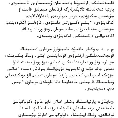
قابىلەتتىلىگىن ارتتىرۋعا باعىتتالعان ۇسىنىستارىن تانىستىردى.
پارتيا شەتەلدىك تالاپكەرلەرگە ارنالعان سيفرلىق قابىلداۋ
جۇيەسىن ەنگىزۋدى، قوس ديپلومدى باعدارلامالاردى
كەڭەيتۋدى، ءبىلىم ەكسپورتىن دامىتۋدى، تاۋەلسىز اككرەديتتەۋ
جۇيەسىن جەتىلدىرۋدى جانە جوعارى وقۋ ورىندارىنىڭ
اكادەميالىق ەركىندىگىن كەڭەيتۋدى ۇسىندى.
ج س د پ وكىلى ماقسۋت ناسيبۋلوۆ جوعارى ءبىلىمنىڭ
قولجەتىمدىلىگىن ارتتىرۋدى قولدايتىنىن ايتتى. ونىڭ پىكىرىنشە،
جوعارى وقۋ ورىندارىندا تەگىن ءبىلىم بەرۋ پوپۋليستىك شارا
ەمەس جانە مۇنداي تاجىريبە ەۋروپانىڭ بىرقاتار ەلىندە ءساتتى
جۇزەگە اسىرىلىپ كەلەدى. پارتيا جوعارى ءبىلىم الۋ مۇمكىندىگى
وتباسىنىڭ قارجىلىق جاعدايىنا عانا تاۋەلدى بولماۋى ءتيىس
دەپ ەسەپتەيدى.
«بايتاق» پارتياسىنىڭ وكىلى اسلان بايزاحانوۆ ەكولوگيالىق
مادەنيەتتى ەرتە جاستان قالىپتاستىرۋدىڭ ماڭىزدىلىعىنا
توقتالدى. ونىڭ ايتۋىنشا، ەكولوگيالىق اعارتۋ جۇمىستارى