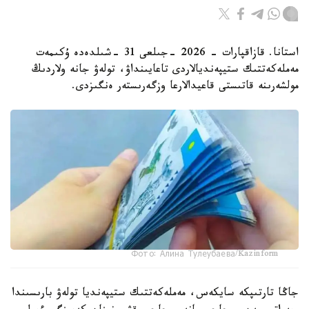
استانا. قازاقپارات - 2026 -جىلعى 31 -شىلدەدە ۇكىمەت
مەملەكەتتىك ستيپەنديالاردى تاعايىنداۋ، تولەۋ جانە ولاردىڭ
مولشەرىنە قاتىستى قاعيدالارعا وزگەرىستەر ەنگىزدى.
Фото: Алина Тулеубаева/Kazinform
جاڭا تارتىپكە سايكەس، مەملەكەتتىك ستيپەنديا تولەۋ بارىسىندا