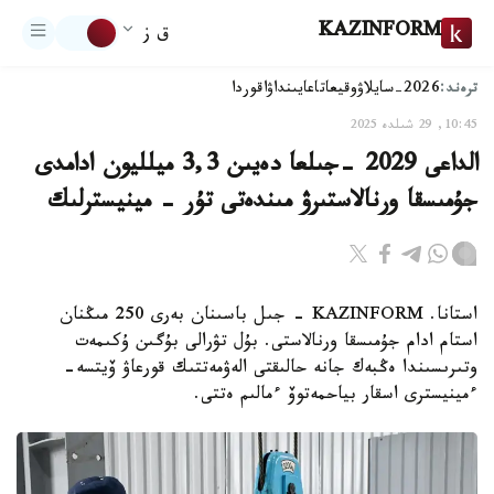
KAZINFORM
ق ز
ترەند:
2026-سايلاۋ
وقيعا
تاعايىنداۋ
اقوردا
10:45, 29 شىلدە 2025
الداعى 2029 -جىلعا دەيىن 3,3 ميلليون ادامدى
جۇمىسقا ورنالاستىرۋ مىندەتى تۇر - مينيسترلىك
استانا. KAZINFORM - جىل باسىنان بەرى 250 مىڭنان
استام ادام جۇمىسقا ورنالاستى. بۇل تۋرالى بۇگىن ۇكىمەت
وتىرىسىندا ەڭبەك جانە حالىقتى الەۋمەتتىك قورعاۋ ۆيتسە-
ءمينيسترى اسقار بياحمەتوۆ ءمالىم ەتتى.