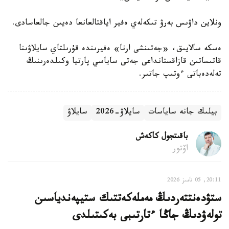
ونلاين داۋىس بەرۋ تىكەلەي ەفير اياقتالعانعا دەيىن جالعاسادى.
ەسكە سالايىق، «جەتىنشى ارنا» ەفيرىندە قۇرىلتاي سايلاۋىنا
قاتىساتىن قازاقستانداعى جەتى ساياسي پارتيا وكىلدەرىنىڭ
تەلەدەباتى ءوتىپ جاتىر.
بيلىك جانە ساياسات
سايلاۋ-2026
سايلاۋ
باقىتجول كاكەش
اۆتور
20:11, 05 تامىز 2026
ستۋدەنتتەردىڭ مەملەكەتتىك ستيپەندياسىن
تولەۋدىڭ جاڭا ءتارتىبى بەكىتىلدى