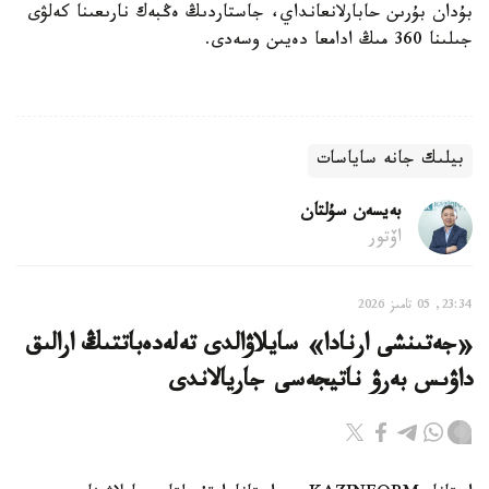
بۇدان بۇرىن حابارلانعانداي، جاستاردىڭ ەڭبەك نارىعىنا كەلۋى
جىلىنا 360 مىڭ ادامعا دەيىن وسەدى.
بيلىك جانە ساياسات
بەيسەن سۇلتان
اۆتور
23:34, 05 تامىز 2026
«جەتىنشى ارنادا» سايلاۋالدى تەلەدەباتتىڭ ارالىق
داۋىس بەرۋ ناتيجەسى جاريالاندى