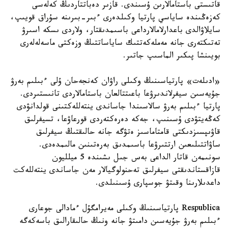
قاتىستى باستامالارىن ۇسىندى. قازىر دەباتتاردىڭ كەلەسى
كەزەڭىندە ساياسي پارتيا وكىلدەرى ءبىر-بىرىنە سۇراق قويىپ،
سايلاۋالدى باعدارلامالارداعى باسىمدىقتار، ولاردى ىسكە اسىرۋ
تەتىكتەرى جانە مەملەكەتتىك ساياساتتىڭ وزەكتى ماسەلەلەرى
بويىنشا پىكىر الماسىپ جاتىر.
«ادىلەت» پارتياسىنىڭ وكىلى راۋان كەنجەحان ۇلى ءبىلىم بەرۋ
جۇيەسىن سيفرلاندىرۋعا باعىتتالعان باستامالاردى تانىستىردى.
پارتيا ءبىلىم بەرۋ سالاسىندا جاساندى ينتەللەكتىنى قولدانۋدى
كەڭەيتۋدى ۇسىنىپ، جەكە دەرەكتەردى قورعاۋعا، تسيفرلىق
قاۋىپسىزدىكتى قامتاماسىز ەتۋگە جانە حالىقتىڭ سيفرلىق
ساۋاتتىلىعىن ارتتىرۋعا باسىمدىق بەرەتىنىن مالىمدەدى.
سونىمەن قاتار الداعى بەس جىل ىشىندە 5 ميلليون
قازاقستاندىقتى سيفرلىق تەحنولوگيالار مەن جاساندى ينتەللەكت
داعدىلارىنا وقىتۋ جوسپارى ۇسىنىلدى.
Respublica پارتياسىنىڭ وكىلى مەيرامگۇل ءمادالى جوعارى
ءبىلىم بەرۋ جۇيەسىن دامىتۋ جانە ونىڭ حالىقارالىق باسەكەگە