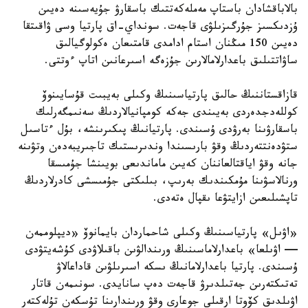
بالاباقشادان باستاپ مەملەكەتتىك باسقارۋ جۇيەسىنە دەيىن
ۇزدىكسىز جۇرگىزىلۋى قاجەت. سونداي-اق پارتيا وسى ۋاقىتقا
دەيىن 150 مىڭنان استام ادامدى قامتىعان ەكولوگيالىق
ساۋاتتىلىق باعدارلامالارىن جۇزەگە اسىرعانىن اتاپ ءوتتى.
قازاقستاننىڭ حالىق پارتياسىنىڭ وكىلى بەيبىت قۇسايىنوۆ
كوللەدجدەردى بەيىندى جەكە كومپانيالاردىڭ سەنىمگەرلىك
باسقارۋىنا بەرۋدى ۇسىندى. پارتيانىڭ پىكىرىنشە، بۇل ءتاسىل
ستۋدەنتتەردىڭ وقۋ بارىسىندا وندىرىستىك تاجىريبەدەن وتۋىنە
جانە وقۋ اياقتالعاننان كەيىن ماماندىعى بويىنشا جۇمىسقا
ورنالاسۋىنا مۇمكىندىك بەرىپ، بىلىكتى جۇمىسشى كادرلاردىڭ
تاپشىلىعىن ازايتۋعا ىقپال ەتەدى.
«اۋىل» پارتياسىنىڭ وكىلى شاحماردان بايمانوۆ «ديپلوممەن
— اۋىلعا» باعدارلاماسىنىڭ ورىندالۋىن باقىلاۋدى كۇشەيتۋدى
ۇسىندى. پارتيا باعدارلامانىڭ ىسكە اسىرىلۋىن قاداعالاۋ
تەتىكتەرىن جەتىلدىرۋ قاجەت دەپ سانايدى. سونىمەن قاتار
اۋىلدىق كۆوتا ارقىلى جوعارى وقۋ ورىندارىنا تۇسكەن تۇلەكتەر