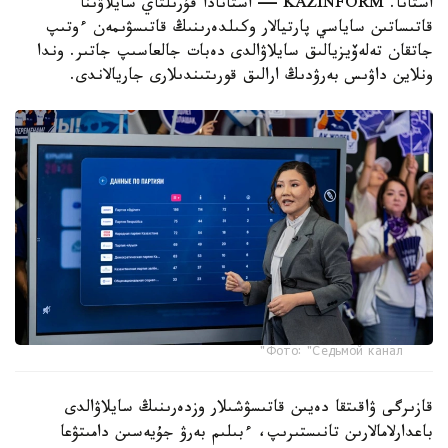
استانا. KAZINFORM — استانادا قۇرىلتاي سايلاۋىنا
قاتىساتىن ساياسي پارتيالار وكىلدەرىنىڭ قاتىسۋىمەن ءوتىپ
جاتقان تەلەۆيزيالىق سايلاۋالدى دەبات جالعاسىپ جاتىر. وندا
ونلاين داۋىس بەرۋدىڭ ارالىق قورىتىندىلارى جاريالاندى.
Фото: "Седьмой канал"
قازىرگى ۋاقىتقا دەيىن قاتىسۋشىلار وزدەرىنىڭ سايلاۋالدى
باعدارلامالارىن تانىستىرىپ، ءبىلىم بەرۋ جۇيەسىن دامىتۋعا