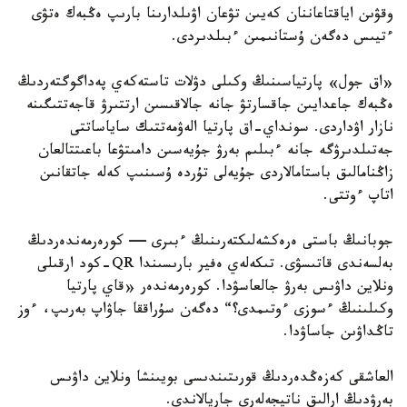
وقۋىن اياقتاعاننان كەيىن تۋعان اۋىلدارىنا بارىپ ەڭبەك ەتۋى
ءتيىس دەگەن ۇستانىمىن ءبىلدىردى.
«اق جول» پارتياسىنىڭ وكىلى دۋلات تاستەكەي پەداگوگتەردىڭ
ەڭبەك جاعدايىن جاقسارتۋ جانە جالاقىسىن ارتتىرۋ قاجەتتىگىنە
نازار اۋداردى. سونداي-اق پارتيا الەۋمەتتىك ساياساتتى
جەتىلدىرۋگە جانە ءبىلىم بەرۋ جۇيەسىن دامىتۋعا باعىتتالعان
زاڭنامالىق باستامالاردى جۇيەلى تۇردە ۇسىنىپ كەلە جاتقانىن
اتاپ ءوتتى.
جوبانىڭ باستى ەرەكشەلىكتەرىنىڭ ءبىرى — كورەرمەندەردىڭ
بەلسەندى قاتىسۋى. تىكەلەي ەفير بارىسىندا QR-كود ارقىلى
ونلاين داۋىس بەرۋ جالعاسۋدا. كورەرمەندەر «قاي پارتيا
وكىلىنىڭ ءسوزى ءوتىمدى؟“ دەگەن سۇراققا جاۋاپ بەرىپ، ءوز
تاڭداۋىن جاساۋدا.
العاشقى كەزەڭدەردىڭ قورىتىندىسى بويىنشا ونلاين داۋىس
بەرۋدىڭ ارالىق ناتيجەلەرى جاريالاندى.