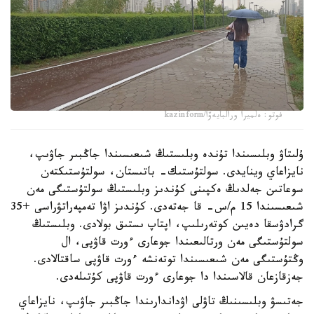
فوتو: ەلميرا ورالبايەۆا/kazinform
ۇلىتاۋ وبلىسىندا تۇندە وبلىستىڭ شىعىسىندا جاڭبىر جاۋىپ،
نايزاعاي وينايدى. سولتۇستىك- باتىستان، سولتۇستىكتەن
سوعاتىن جەلدىڭ ەكپىنى كۇندىز وبلىستىڭ سولتۇستىگى مەن
شىعىسىندا 15 م/س- قا جەتەدى. كۇندىز اۋا تەمپەراتۋراسى +35
گرادۋسقا دەيىن كوتەرىلىپ، اپتاپ ىستىق بولادى. وبلىستىڭ
سولتۇستىگى مەن ورتالىعىندا جوعارى ءورت قاۋپى، ال
وڭتۇستىگى مەن شىعىسىندا توتەنشە ءورت قاۋپى ساقتالادى.
جەزقازعان قالاسىندا دا جوعارى ءورت قاۋپى كۇتىلەدى.
جەتىسۋ وبلىسىنىڭ تاۋلى اۋداندارىندا جاڭبىر جاۋىپ، نايزاعاي