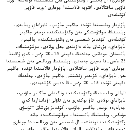
جوعارى، ال باتىسى، وڭتۇستىگى مەن شىعىسىندا توتەنشە ءورت
قاۋپى ساقتالادى. اقتوبە قالاسىندا جوعارى ءورت قاۋپى
كۇتىلەدى.
پاۆلودار وبلىسىندا تۇندە جاڭبىر جاۋىپ، نايزاعاي وينايدى،
وبلىستىڭ سولتۇستىگى مەن وڭتۇستىگىندە نوسەر جاڭبىر
كۇتىلەدى. كۇندىز شىعىسى مەن وڭتۇستىگىندە جاڭبىر،
نايزاعاي، بۇرشاق جانە داۋىلدى جەل بولادى. سولتۇستىك-
باتىستان سوعاتىن جەلدىڭ ەكپىنى 15-20 م/س، كەي ۋاقىتتا
23 م/س-قا دەيىن جەتەدى. وبلىستىڭ ورتالىعى مەن شىعىسىندا
جوعارى ءورت قاۋپى ساقتالادى. پاۆلودار قالاسىندا تۇندە جاڭبىر
مەن نايزاعاي، كۇندىز وتكىنشى جاڭبىر جاۋادى. جەلدىڭ
ەكپىنى تۇندە 15- 20 م/س-قا دەيىن كۇشەيەدى.
الماتى وبلىسىنىڭ وڭتۇستىگىندە وتكىنشى جاڭبىر جاۋىپ،
نايزاعاي بولادى. تاۋ بوكتەرى مەن تاۋلى اۋدانداردا كەي
جەرلەردە نوسەر جاڭبىر جاۋىپ، كۇندىز بۇرشاق ءتۇسۋى
مۇمكىن. وبلىستىڭ باتىسىندا، سولتۇستىگىندە جانە
وڭتۇستىگىندە توتەنشە، ال شىعىسى مەن ورتالىعىندا جوعارى