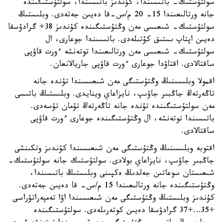
سولتۇستىك- باتىسىندا، كۇندىز باتىسىندا، سولتۇستىگىندە
جانە ورتالىعىندا 15- 20 م/س-قا دەيىن جەتەدى. وبلىستىڭ
سولتۇستىك- شىعىسى مەن وڭتۇستىگىندە كۇندىز 38+ گرادۋسقا
دەيىن اپتاپ ىستىق كۇتىلەدى. باتىسىندا جوعارى، ال
سولتۇستىك- شىعىسى مەن ورتالىعىندا توتەنشە ءورت قاۋپى
ساقتالادى. اقتاۋدا جوعارى ءورت قاۋپى جاريالانعان.
اقمولا وبلىسىنىڭ وڭتۇستىگى مەن شىعىسىندا تۇندە جانە
تاڭەرتەڭ جاڭبىر جاۋىپ، نايزاعاي وينايدى. وبلىستىڭ باتىسى
مەن سولتۇستىگىندە تۇندە جانە تاڭەرتەڭ تۇمان تۇسەدى.
باتىسىندا توتەنشە، ال وڭتۇستىگىندە جوعارى ءورت قاۋپى
ساقتالادى.
اقتوبە وبلىسىنىڭ وڭتۇستىگى مەن شىعىسىندا كۇندىز وتكىنشى
جاڭبىر جاۋىپ، نايزاعاي بولادى. سولتۇستىك جانە سولتۇستىك-
شىعىستان سوعاتىن جەلدىڭ ەكپىنى وبلىستىڭ باتىسىندا،
وڭتۇستىگىندە جانە ورتالىعىندا 15 م/س- قا دەيىن جەتەدى.
كۇندىز وبلىستىڭ وڭتۇستىگى مەن شىعىسىندا اۋا تەمپەراتۋراسى
+35…+37 گرادۋسقا دەيىن كوتەرىلەدى. سولتۇستىگىندە