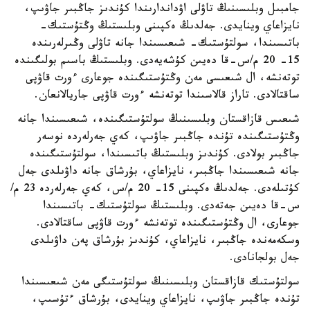
جامبىل وبلىسىنىڭ تاۋلى اۋداندارىندا كۇندىز جاڭبىر جاۋىپ،
نايزاعاي وينايدى. جەلدىڭ ەكپىنى وبلىستىڭ وڭتۇستىك-
باتىسىندا، سولتۇستىك- شىعىسىندا جانە تاۋلى وڭىرلەرىندە
15- 20 م/س-قا دەيىن كۇشەيەدى. وبلىستىڭ باسىم بولىگىندە
توتەنشە، ال شىعىسى مەن وڭتۇستىگىندە جوعارى ءورت قاۋپى
ساقتالادى. تاراز قالاسىندا توتەنشە ءورت قاۋپى جاريالانعان.
شىعىس قازاقستان وبلىسىنىڭ سولتۇستىگىندە، شىعىسىندا جانە
وڭتۇستىگىندە تۇندە جاڭبىر جاۋىپ، كەي جەرلەردە نوسەر
جاڭبىر بولادى. كۇندىز وبلىستىڭ باتىسىندا، سولتۇستىگىندە
جانە شىعىسىندا جاڭبىر، نايزاعاي، بۇرشاق جانە داۋىلدى جەل
كۇتىلەدى. جەلدىڭ ەكپىنى 15- 20 م/س، كەي جەرلەردە 23 م/
س-قا دەيىن جەتەدى. وبلىستىڭ سولتۇستىك- باتىسىندا
جوعارى، ال وڭتۇستىگىندە توتەنشە ءورت قاۋپى ساقتالادى.
وسكەمەندە جاڭبىر، نايزاعاي، كۇندىز بۇرشاق پەن داۋىلدى
جەل بولجانادى.
سولتۇستىك قازاقستان وبلىسىنىڭ سولتۇستىگى مەن شىعىسىندا
تۇندە جاڭبىر جاۋىپ، نايزاعاي وينايدى، بۇرشاق ءتۇسىپ،