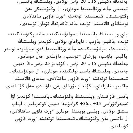
جەلدىڭ ەكپىنى 15- 20 م/س بولادى. وبلىستىڭ باتىسى،
شىعىسى جانە ورتالىعىندا جوعارى، ال وڭتۇستىگى مەن
وڭتۇستىك- شىعىسىندا توتەنشە ءورت قاۋپى ساقتالادى.
قوستاناي قالاسىندا تۇندە جانە تاڭەرتەڭ تۇمان تۇسەدى.
اباي وبلىسىنىڭ باتىسىندا، سولتۇستىگىندە جانە وڭتۇستىگىندە
تۇندە جاڭبىر جاۋىپ، نايزاعاي بولادى. كۇندىز وبلىستىڭ
باتىسىندا، سولتۇستىگىندە جانە ورتالىعىندا كەي جەرلەردە نوسەر
جاڭبىر جاۋىپ، بۇرشاق ءتۇسىپ، داۋىلدى جەل سوعادى.
جەلدىڭ ەكپىنى 15- 20 م/س، كۇندىز 25 م/س-قا دەيىن
جەتەدى. وبلىستىڭ باسىم بولىگىندە جوعارى، ال سولتۇستىك-
شىعىسىندا توتەنشە ءورت قاۋپى ساقتالادى. سەمەي قالاسىندا
جاڭبىر، نايزاعاي، كۇندىز بۇرشاق پەن داۋىلدى جەل كۇتىلەدى.
باتىس قازاقستان وبلىسىنىڭ وڭتۇستىك-باتىسىندا كۇندىز اۋا
تەمپەراتۋراسى 35+…36+ گرادۋسقا دەيىن كوتەرىلىپ، اپتاپ
ىستىق بولادى. وبلىس بويىنشا جوعارى ءورت قاۋپى ساقتالادى،
ال باتىسى مەن وڭتۇستىك-شىعىسىندا توتەنشە ءورت قاۋپى
كۇتىلەدى.