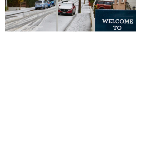
فوتو: The Guardian
دانيدين قالاسىن قالىڭ قار جاپسا، كرايستچەرچ قالاسىنداعى
پورت- حيللس جوتاسى اق كورپەگە وراندى. سۋىق اۋا رايى قار
ارالاس جاڭبىر، بۇرشاق جانە قاتتى مۇزداي جەلمەن قاتار
ءجۇرىپ جاتىر.
ۆەللينگتون مەن ەلدىڭ تاعى بىرنەشە وڭىرىندە دە اۋا رايى كۇرت
سۋىتىپ، قولايسىز جاعداي قالىپتاستى.
جاڭا زەلانديانىڭ مەتەورولوگيالىق قىزمەتى تۇندە اۋا
تەمپەراتۋراسى ودان ءارى تومەندەيتىنىن ەسكەرتتى. سونىڭ
سالدارىنان قاتتى ۇسىك بولىپ، جولداردا كوكتايعاقتىڭ پايدا