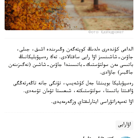
Фото: Қазгидромет
الداعى كۇندەرى ەلدىڭ كوپتەگەن وڭىرىندە اشىق، جىلى،
جاۋىن-شاشىنسىز اۋا رايى ساقتالادى. تەك رەسپۋبليكانىڭ
باتىسى مەن سولتۇستىك-باتىسىندا جاۋىن-شاشىن (نەگىزىنەن
جاڭبىر) جاۋادى.
رەسپۋبليكا بويىنشا جەل كۇشەيىپ، تۇنگى جانە تاڭەرتەڭگى
ۋاقىتتا باتىستا، سولتۇستىكتە، شىعىستا تۇمان تۇسەدى.
اۋا تەمپەراتۋراسى ايتارلىقتاي وزگەرمەيدى.
اۋارايى