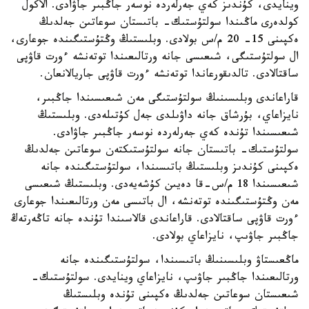
وينايدى، كۇندىز كەي جەرلەردە نوسەر جاڭبىر جاۋادى. الاكول
كولدەرى ماڭىندا سولتۇستىك- باتىستان سوعاتىن جەلدىڭ
ەكپىنى 15- 20 م/س بولادى. وبلىستىڭ وڭتۇستىگىندە جوعارى،
ال سولتۇستىگى، شىعىسى جانە ورتالىعىندا توتەنشە ءورت قاۋپى
ساقتالادى. تالدىقورعاندا توتەنشە ءورت قاۋپى جاريالانعان.
قاراعاندى وبلىسىنىڭ سولتۇستىگى مەن شىعىسىندا جاڭبىر،
نايزاعاي، بۇرشاق جانە داۋىلدى جەل كۇتىلەدى. وبلىستىڭ
شىعىسىندا تۇندە كەي جەرلەردە نوسەر جاڭبىر جاۋادى.
سولتۇستىك- باتىستان جانە سولتۇستىكتەن سوعاتىن جەلدىڭ
ەكپىنى كۇندىز وبلىستىڭ باتىسىندا، سولتۇستىگىندە جانە
شىعىسىندا 18 م/س-قا دەيىن كۇشەيەدى. وبلىستىڭ شىعىسى
مەن وڭتۇستىگىندە توتەنشە، ال باتىسى مەن ورتالىعىندا جوعارى
ءورت قاۋپى ساقتالادى. قاراعاندى قالاسىندا تۇندە جانە تاڭەرتەڭ
جاڭبىر جاۋىپ، نايزاعاي بولادى.
ماڭعىستاۋ وبلىسىنىڭ باتىسىندا، سولتۇستىگىندە جانە
ورتالىعىندا جاڭبىر جاۋىپ، نايزاعاي وينايدى. سولتۇستىك-
شىعىستان سوعاتىن جەلدىڭ ەكپىنى تۇندە وبلىستىڭ