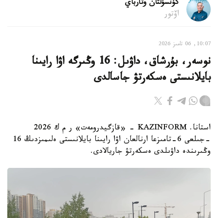
كۇنسۇلتان وتارباي
اۆتور
10:07, 06 تامىز 2026
نوسەر، بۇرشاق، داۋىل: 16 وڭىرگە اۋا رايىنا
بايلانىستى ەسكەرتۋ جاسالدى
استانا. KAZINFORM - «قازگيدرومەت» ر م ك 2026
-جىلعى 6-تامىزعا ارنالعان اۋا رايىنا بايلانىستى ەلىمىزدىڭ 16
وڭىرىندە داۋىلدى ەسكەرتۋ جاريالادى.