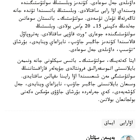
داۋىلدى جەل سوعادى. كۇندىز وبلىستىڭ سولتۇستىگىندە
وسىنداي اۋا رايى ساقتالادى. وبلىستىڭ باتىسىندا تۇندە جانە
تاڭەرتەڭ تۇمان تۇسەدى. سولتۇستىك- باتىستان سوعاتىن
جەلدىڭ ەكپىنى 15- 20 م/س بولادى. وبلىستىڭ
سولتۇستىگىندە جوعارى ءورت قاۋپى ساقتالادى. پەتروپاۆل
قالاسىندا كۇندىز جاڭبىر جاۋىپ، نايزاعاي وينايدى، بۇرشاق
ءتۇسىپ، داۋىلدى جەل سوعادى.
ايتا كەتەيىك، سولتۇستىك- باتىس سيكلونى جانە ونىمەن
بايلانىستى اتموسفەرالىق فرونتالدى جۇيەلەر قازاقستاننىڭ
سولتۇستىگى مەن شىعىسىندا اۋا رايىنا ىقپالىن ساقتايدى.
وسىعان بايلانىستى جاڭبىر جاۋىپ، نايزاعاي وينايدى، جەل
كۇشەيەدى، كەي جەرلەردە بۇرشاق جاۋۋى مۇمكىن ەكەنى
بولجانعان بولاتىن.
اۋارايى
ايماق
بەيسەن سۇلتان