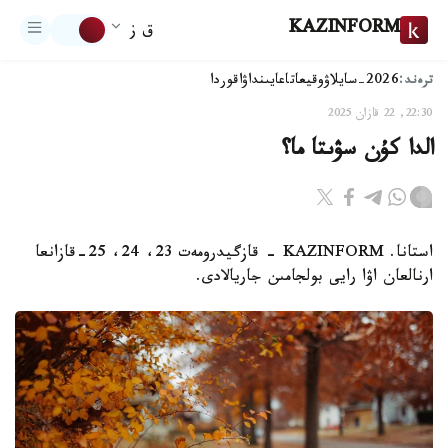
KAZINFORM
ق ز
ترەند:
2026-سايلاۋ
وقيعا
تاعايىنداۋ
اقوردا
22:30, 22 قازان 2025
الدا كۇن سۋىتا ما؟
استانا. KAZINFORM – قازگيدرومەت 23، 24، 25-قازانعا
ارنالعان اۋا رايى بولجامىن جاريالادى.