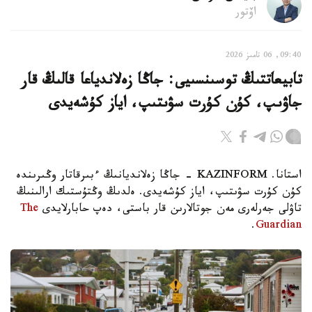
اۆتور
09:40, 06 تامىز 2026
تابيعاتتىڭ توسىنسىيى: جاڭا زەلاندياعا قالىڭ قار
جاۋىپ، كۇن كۇرت سۋىتىپ، اياز كۇشەيدى
استانا. KAZINFORM - جاڭا زەلانديانىڭ ءبىرقاتار وڭىرىندە
كۇن كۇرت سۋىتىپ، اياز كۇشەيدى. ەلدىڭ وڭتۇستىك ارالىنىڭ
تاۋلى جەرلەرى مەن جوتالارىن قار باستى، دەپ حابارلايدى
The
.
Guardian