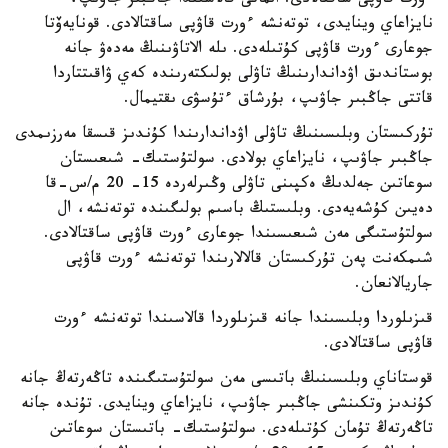
ءورت قاۋپى ساقتالادى. الماتى قالاسىندا جاڭبىر جاۋىپ،
نايزاعاي وينايدى، توتەنشە ءورت قاۋپى ساقتالادى. قونايەۆتا
جوعارى ءورت قاۋپى كۇتىلەدى. ىلە الاتاۋىنىڭ مەدەۋ جانە
بوستاندىق اۋداندارىنىڭ تاۋلى بولىكتەرىندە كەي ۋاقىتتاردا
قاتتى جاڭبىر جاۋىپ، بۇرشاق ءتۇسۋى ىقتيمال.
تۇركىستان وبلىسىنىڭ تاۋلى اۋداندارىندا كۇندىز قىسقا مەرزىمدى
جاڭبىر جاۋىپ، نايزاعاي بولادى. سولتۇستىك- شىعىستان
سوعاتىن جەلدىڭ ەكپىنى تاۋلى وڭىرلەردە 15- 20 م/س-قا
دەيىن كۇشەيەدى. وبلىستىڭ باسىم بولىگىندە توتەنشە، ال
سولتۇستىگى مەن شىعىسىندا جوعارى ءورت قاۋپى ساقتالادى.
شىمكەنت پەن تۇركىستان قالالارىندا توتەنشە ءورت قاۋپى
جاريالانعان.
قىزىلوردا وبلىسىندا جانە قىزىلوردا قالاسىندا توتەنشە ءورت
قاۋپى ساقتالادى.
قوستاناي وبلىسىنىڭ باتىسى مەن سولتۇستىگىندە تاڭەرتەڭ جانە
كۇندىز وتكىنشى جاڭبىر جاۋىپ، نايزاعاي وينايدى. تۇندە جانە
تاڭەرتەڭ تۇمان كۇتىلەدى. سولتۇستىك- باتىستان سوعاتىن