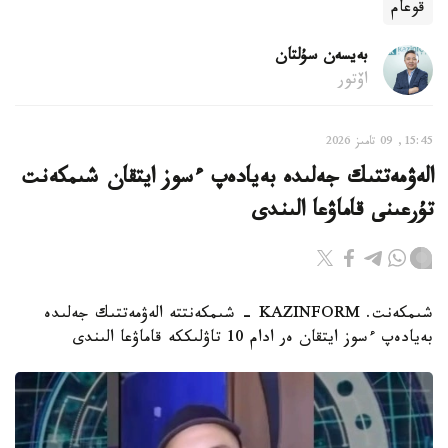
قوعام
بەيسەن سۇلتان
اۆتور
15:45, 09 تامىز 2026
الەۋمەتتىك جەلىدە بەيادەپ ءسوز ايتقان شىمكەنت
تۇرعىنى قاماۋعا الىندى
شىمكەنت. KAZINFORM - شىمكەنتتە الەۋمەتتىك جەلىدە
بەيادەپ ءسوز ايتقان ەر ادام 10 تاۋلىككە قاماۋعا الىندى