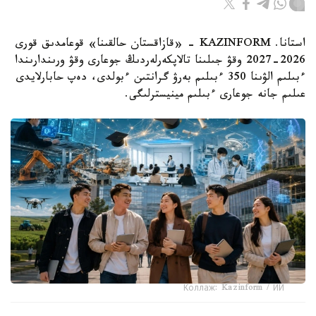
استانا. KAZINFORM - «قازاقستان حالقىنا» قوعامدىق قورى
2026-2027 وقۋ جىلىنا تالاپكەرلەردىڭ جوعارى وقۋ ورىندارىندا
ءبىلىم الۋىنا 350 ءبىلىم بەرۋ گرانتىن ءبولدى، دەپ حابارلايدى
عىلىم جانە جوعارى ءبىلىم مينيسترلىگى.
Коллаж: Kazinform / ИИ