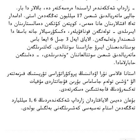
- زارداپ شەككەندەر اراسىندا ەرەسەكتەر دە، بالالار دا بار.
جالپى ماتەريالدىق شىعىن 17 ميلليون تەڭگەدەن استى. ادامدار
تەك اقشالارىنان عانا ەمەس، كوپتەن كۇتكەن دەمالىستارىنان دا
ايىرىلدى - تولەنگەن قوناقۇيلەر، ەكسكۋرسيالار جانە باسقا دا
شىعىندار وتەلمەگەن. الاياق ايەل 3 جىل 6 ايعا باس
بوستاندىعىنان ايىرۋ جازاسىنا سوتتالدى. كەلتىرىلگەن
ماتەريالدىق شىعىن سوتتالعاننان ءوندىرىلدى، - دەلىنگەن
حابارلامادا.
استانا قالاسى نۇرا اۋدانىنىڭ پروكۋراتۋراسى تۋريستىك قىزمەتتەر
الۋ ءۇشىن تولەم جاساماس بۇرىن قۇجاتتاردى مۇقيات
تەكسەرۋدىڭ قاجەتتىگىن ەسكەرتەدى.
بۇعان دەيىن الاياقتاردان زارداپ شەككەندەردىڭ 1,6 ميلليارد
تەڭگەدەن استام نەسيەسى كەشىرىلگەنى بەلگىلى بولدى.