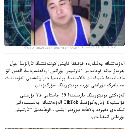
Фото: видеодан алынған скрин/ t.me/POLICE_of_KZ
الەۋمەتتىك جەلىلەردە قۇقىققا قايشى كونتەنتتىڭ تارالۋىنا جول
بەرمەۋ جانە قوعامدىق ءتارتىپتى بۇزاتىن ارەكەتتەردىڭ الدىن الۋ
ماقساتىندا شىمكەنت قالاسىنىڭ پوليتسيا دەپارتامەنتى الەۋمەتتىك
جەلىلەرگە تۇراقتى تۇردە مونيتورينگ جۇرگىزەدى.
كەزەكتى مونيتورينگ بارىسىندا 39 جاستاعى قالا تۇرعىنى
قۋانىشبەك ۋماربەكوۆتىڭ TikTok الەۋمەتتىك جەلىسىندەگى
تىكەلەي ەفيردە بالاعات سوزدەر ايتىپ، قوعامدىق ءتارتىپتى
بۇزعانى انىقتالدى.