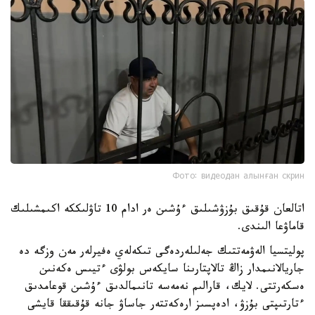
Фото: видеодан алынған скрин
اتالعان قۇقىق بۇزۋشىلىق ءۇشىن ەر ادام 10 تاۋلىككە اكىمشىلىك
قاماۋعا الىندى.
پوليتسيا الەۋمەتتىك جەلىلەردەگى تىكەلەي ەفيرلەر مەن وزگە دە
جاريالانىمدار زاڭ تالاپتارىنا سايكەس بولۋى ءتيىس ەكەنىن
ەسكەرتتى. لايك، قارالىم نەمەسە تانىمالدىق ءۇشىن قوعامدىق
ءتارتىپتى بۇزۋ، ادەپسىز ارەكەتتەر جاساۋ جانە قۇقىققا قايشى