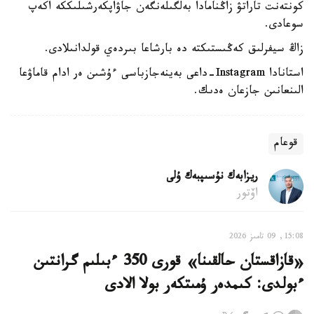
كونتەنت تاراتۋ زاڭنامادا بەلگىلەنگەن جاۋاپكەرشىلىككە اكەپ
سوعادى.
زاڭ سيفرلىق كەڭىستىكتە دە بارشاعا بىردەي قولدانىلادى.
استانادا Instagram-داعى بەينەجازباسى ءۇشىن ەر ادام قاماۋعا
الىنعانىن جازعان ەدىك.
قوعام
ريزابەك نۇسىپبەك ۇلى
اۆتور
15:08, 09 تامىز 2026
«قازاقستان حالقىنا» قورى 350 ءبىلىم گرانتىن
ءبولدى: كىمدەر ۇمىتكەر بولا الادى