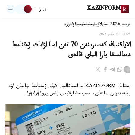
KAZINFORM
ق ز
ترەند:
2026-سايلاۋ
وقيعا
تاعايىنداۋ
اقوردا
11:23, 13 مامىر 2025
الاياقتىڭ كەسىرىنەن 70 تەن اسا ازامات ۆەتنامعا
دەمالىسقا بارا الماي قالدى
استانا. KAZINFORM - استانالىق الاياق ۆەتنامعا جالعان اۋە
بيلەتتەرىن ساتقان، دەپ حابارلايدى باس پروكۋراتۋرا.