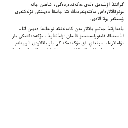
گرانتقا اۋىلدىق ەلدى مەكەندەردەگى، شاعىن جانە
مونوقالالارداعى مەكتەپتەردىڭ 25 جاسقا دەيىنگى تۇلەكتەرى
ۇمىتكەر بولا الادى.
باعدارلاما جەتىم بالالار مەن كامەلەتكە تولعانعا دەيىن اتا-
اناسىنىڭ قامقورلىعىنسىز قالعان ازاماتتارعا، مۇگەدەكتىگى بار
تۇلعالارعا، سونداي-اق مۇگەدەكتىگى بار بالالاردى تاربيەلەپ
وتىرعان وتباسىلاردىڭ بالالارى مەن اتا-اناسىنىڭ مۇگەدەكتىگى
بار تالاپكەرلەرگە ارنالعان.
- ءبىلىم بەرۋ گرانتىنىڭ يەگەرلەرىنە وقۋ اقىسى جىلىنا 1
ميلليون تەڭگەگە دەيىن تولەنەدى. سونىمەن قاتار وقۋ
كەزەڭىندە اي سايىن 60 مىڭ تەڭگە كولەمىندە شاكىرتاقى
تاعايىندالادى. شاكىرتاقى جىل سايىن جازعى دەمالىس كەزەڭىن
قوسپاعاندا 10 اي بويى تولەنەدى،- دەلىنگەن حابارلامادا.
گرانتقا ۇمىتكەرلەردىڭ ءتىزىمىن باعدارلاماعا قاتىساتىن جوعارى
وقۋ ورنى نەمەسە ونىڭ فيليالى قالىپتاستىرادى. ىرىكتەۋگە ۇ ب
ت تاپسىرىپ، وقۋعا ءتۇسۋ ءۇشىن بەلگىلەنگەن ەڭ تومەنگى