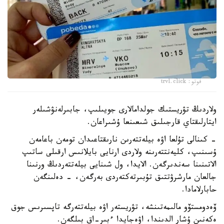
فوتو: trvl.click
ولاردىڭ تۋريستىك جولدامالارى جويىلىپ، جابىرلەنۋشىلەر
ايتارلىقتاي قارجىلىق شىعىنعا ۇشىراعان.
- كىنالى تۇلعا اۋە بيلەتتەرىن نارىقتاعىدان تومەن باعامەن
ۇسىنىپ، كليەنتتەرىنە ولاردى ارنايى بايلانىس ارقىلى ساتىپ
الاتىنىنا سەندىرگەن. الايدا، ول شىنايى بيلەتتەردىڭ ورنىنا
جالعان مارشرۋتتىق تۇبىرتەكتەردى بەرگەن، - دەلىنگەن
حابارلامادا.
ۆەدومستۆو مالىمەتىنشە، تۋريستەر اۋە بيلەتتەرگە تاپسىرىس جوق
ەكەنىن ۇشار الدىندا، اۋەجايدا ءبىر-اق بىلگەن.