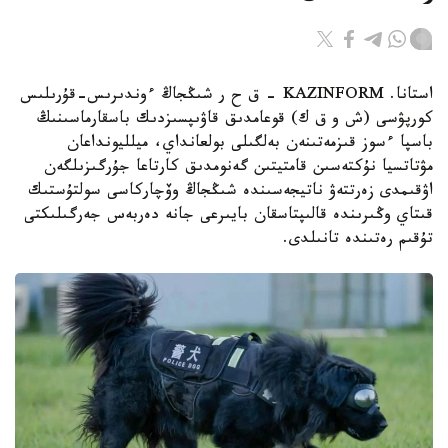
استانا. KAZINFORM – ق ح ر شىڭجاڭ ءوندىرىس-قۇرىلىس
كورپۋسى (ش و ق ك) قوعامدىق قاۋىپسىزدىك باسقارماسىنىڭ
باسپا ءسوز قىزمەتىنەن بەلگىلى بولعانداي، ميلليونداعان
مۋتاتسيا نۇكتەسىن قامتيتىن گەنومدىق كارتاعا جۇرگىزىلگەن
اۋقىمدى زەرتتەۋ ناتيجەسىندە شىڭجاڭ وۆچاركاسى سولتۇستىك
قىتاي وڭىرىندە قالىپتاسقان بايىرعى جانە دەربەس جەرگىلىكتى
تۇقىم رەتىندە تانىلدى.