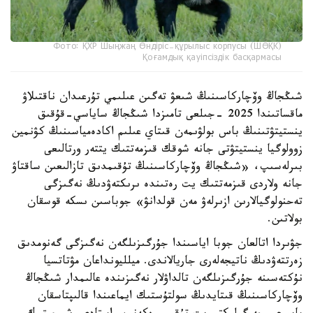
Фото: ҚХР Шыңжаң Өндіріс-құрылыс корпусы (ШӨҚК)
Қоғамдық қауіпсіздік басқармасы
شىڭجاڭ وۆچاركاسىنىڭ شىعۋ تەگىن عىلىمي تۇرعىدان ناقتىلاۋ
ماقساتىندا 2025 -جىلعى تامىزدا شىڭجاڭ ساياسي-قۇقىق
ينستيتۋتىنىڭ باس بولۋىمەن قىتاي عىلىم اكادەمياسىنىڭ كۋنمين
زوولوگيا ينستيتۋتى جانە شوقك قىزمەتتىك يتتەر ورتالىعى
بىرلەسىپ، «شىڭجاڭ وۆچاركاسىنىڭ تۇقىمدىق تازالىعىن ساقتاۋ
جانە ولاردى قىزمەتتىك يت رەتىندە ىرىكتەۋدىڭ نەگىزگى
تەحنولوگيالارىن ازىرلەۋ مەن قولدانۋ» جوباسىن ىسكە قوسقان
بولاتىن.
جۋىردا اتالعان جوبا اياسىندا جۇرگىزىلگەن نەگىزگى گەنومدىق
زەرتتەۋدىڭ ناتيجەلەرى جاريالاندى. ميلليونداعان مۋتاتسيا
نۇكتەسىنە جۇرگىزىلگەن تالداۋلار نەگىزىندە عالىمدار شىڭجاڭ
وۆچاركاسىنىڭ قىتايدىڭ سولتۇستىك ايماعىندا قالىپتاسقان