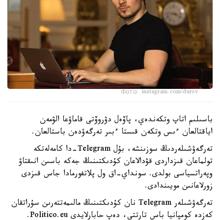
Фото: instagram.com/durov
باسىلىم اتاپ وتكەندەي، پاۆەل دۋروۆتى قاماۋعا الۋمەن
اياقتالعان ءىس وتكەن قىستا ءبىر تەرگەۋدەن باستالعان.
تەرگەۋشىلەردىڭ سوزىنشە، بۇل Telegram-دا كامەلەتكە
تولماعان قىزداردى قۋدالاعان كۇدىكتىنىڭ جەكە باسىن انىقتاۋ
وپەراتسياسى بولدى. سونداي-اق ول پلاتفورمادا جاس قىزدى
زورلاعانىن مويىندادى.
تەرگەۋشىلەر Telegram نان كۇدىكتىنىڭ مالىمەتتەرىن سۇراتقان
كەزدە كومپانيا باس تارتتى، دەپ حابارلايدى Politico.eu.