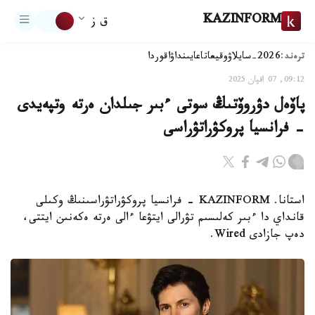
KAZINFORM
ق ز
ترەند:
2026-سايلاۋ
وقيعا
تاعايىنداۋ
اقوردا
09:12, 07 اقپان 2025
پاۆەل دۋروۆتىڭ سوتى ءبىر جىلدان ەرتە وتپەيدى
- فرانسيا پروكۋراتۋراسى
استانا. KAZINFORM - فرانسيا پروكۋراتۋراسىنىڭ وكىلى
قانداي دا ءبىر كەلىسىم تۋرالى ايتۋعا ءالى ەرتە ەكەنىن ايتتى،
دەپ جازادى Wired.