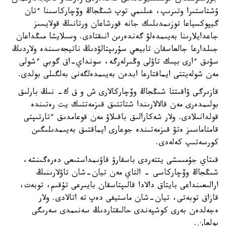
ۇشتاستىرا وتىرىپ، عىلىمي توپ شىڭجاڭ وۆچاركاسىنا ءتان
گيپوكسياعا توزىمدىلىك جانە قورشاعان ورتانىڭ قولايسىز
جاعدايلارىنا بەيىمدەلۋ گەندەرىن انىقتادى. وسىلايشا مىڭداعان
جىلدارعا جالعاسقان تابيعي سۇرىپتالۋدىڭ ناتيجەسىندە ولاردىڭ
سۋىق ءارى بيىك تاۋلى وڭىرلەرگە، سونداي-اق گوبي ءشولى
مەن شولەيتتى ايماقتارعا ابدەن بەيىمدەلگەنى بەلگىلى بولدى.
قازىرگى ۋاقىتتا شىڭجاڭ وۆچاركالارى ش و ق ك- نىڭ بارلىق
بولىمدەرى مەن قالالارىندا شتاتتىق قىزمەتتىك يت رەتىندە
قولدانىلادى. ولار شەكارالىق باقىلاۋ مەن قوعامدىق ءتارتىپتى
قامتاماسىز ەتۋ قىزمەتىندە جوعارى ايماقتىق بەيىمدىلىگىن
كورسەتىپ كەلەدى.
قىتاي جۇمىسشى يتتەردى باسقارۋ قاۋىمداستىعى دەرەگىنشە،
شىڭجاڭ وۆچاركاسى - التاي مەن تيان-شان تاۋلارىنىڭ
ارالىعىنداعى بايتاق دالادا قالىپتاسقان بايىرعى تۇقىم، توبەت،
قازاق توبەتى، تيان-شان ماستيفى دەپ تە اتالادى. ولار
ەجەلدەن بەرى كوشپەندى حالىقتاردىڭ سەنىمدى سەرىگى
بولعان.