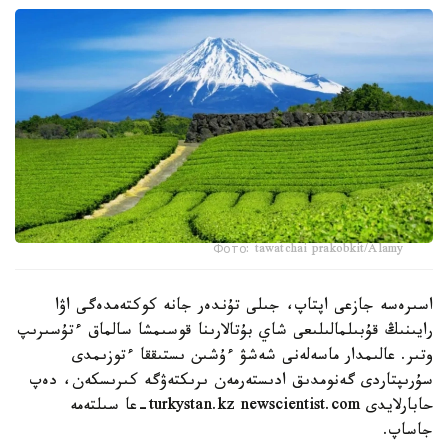
Фото: tawatchai prakobkit/Alamy
اسىرەسە جازعى اپتاپ، جىلى تۇندەر جانە كوكتەمدەگى اۋا
رايىنىڭ قۇبىلمالىلىعى شاي بۇتالارىنا قوسىمشا سالماق ءتۇسىرىپ
وتىر. عالىمدار ماسەلەنى شەشۋ ءۇشىن ىستىققا ءتوزىمدى
سۇرىپتاردى گەنومدىق ادىستەرمەن ىرىكتەۋگە كىرىسكەن، دەپ
حابارلايدى turkystan.kz newscientist.com-عا سىلتەمە
جاساپ.