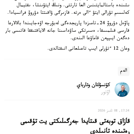
ىشىندە باستالمايتىنىن العا تارتتى. ونىڭ ايتۋىنشا، ىقتيمال
كەلىسىم تۋرالى ايتۋ ءالى ەرتە. قازىرگى ۋاقىتتا دۋروۆ فرانسيادا.
پاۆەل دۋروۆ 24-تامىزدا پاريجدەگى لەبۋرجە اۋەجايىندا بالالارعا
قارسى قىلمىسقا، ەسىرتكى ساۋداسىنا جانە الاياقتىققا قاتىسى بار
دەگەن ايىپپەن قاماۋعا الىندى.
وعان 12 ءتۇرلى ايىپ تاعىلعانى انىقتالدى.
الەم
كۇنسۇلتان وتارباي
اۆتور
17:24, 08 تامىز 2026
قازاق توبەتى قىتايدا جەرگىلىكتى يت تۇقىمى
رەتىندە تانىلدى