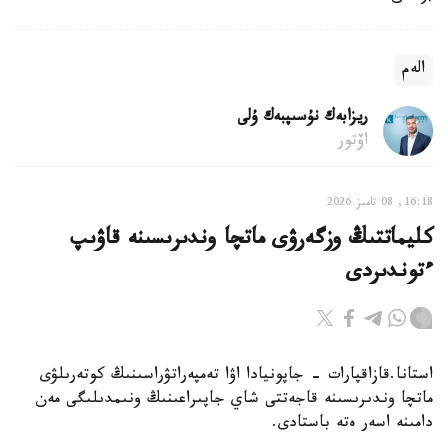
الەم
ريزابەك نۇسىپبەك ۇلى
اۆتور
16:18, 08 تامىز 2026
كليماتتىڭ وزگەرۋى ماتچا وندىرىسىنە قاۋىپ
ءتوندىردى
استانا.قازاقپارات - جاپونيادا اۋا تەمپەراتۋراسىنىڭ كوتەرىلۋى
ماتچا وندىرىسىنە قاجەتتى شاي جاپىراعىنىڭ ونىمدىلىگى مەن
دامىنە اسەر ەتە باستادى.