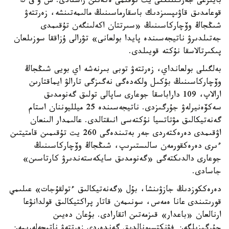
بايىرعى جەرگىلىكتى يت تۇقىمى ەكەنىن راستادى. ش و ق ك
قوعامدىق قاۋىپسىزدىك باسقارماسىنىڭ مالىمەتىنشە، زەرتتەۋ
شىڭجاڭ وۆچاركاسىنىڭ «سىرتتان اكەلىنگەن تۇقىمدى
جەتىلدىرۋ ناتيجەسىندە پايدا بولعانى» تۋرالى ۇزاققا سوزىلعان
پىكىرتالاسقا نۇكتە قويىلدى.
بەلگىلى بولعانداي، زەرتتەۋ توبى بىرنەشە اي بويى شىڭجاڭ
وۆچاركاسىنىڭ بۇكىل ولكەدەگى نەگىزگى تارالۋ ايماقتارىن
ارالاپ، 109 داراباسقا جوعارى ساپالى تولىق گەنومدىق
سەكۆەنيرلەۋ جۇرگىزدى. ناتيجەسىندە 25 ميلليوننان استام
گەنەتيكالىق مۋتاتسيا نۇكتەسى انىقتالدى. عالىمدار الىنعان
اۋقىمدى دەرەكتەردى جەر بەتىندەگى 260 يت تۇقىمىن قامتيتىن
ءىرى دەرەكقورمەن سالىستىرىپ، شىڭجاڭ وۆچاركاسىنىڭ
جوعارى دالدىكتەگى «گەنومدىق سايكەستەندىرۋ كارتاسىن»
جاسادى.
دەرەككوزدىڭ جازۋىنشا، بۇل «گەنەتيكالىق ءتولقۇجات» عىلىمي
قورىتىندى عانا ەمەس، سونىمەن قاتار پراكتيكالىق قولدانۋعا
ارنالعان «باعدار» قىزمەتىن اتقارادى. بۇعان دەيىن
جۇرگىزىلگەن فۋنكتسيونالدىق گەندەردى زەرتتەۋ ناتيجەلەرىمەن