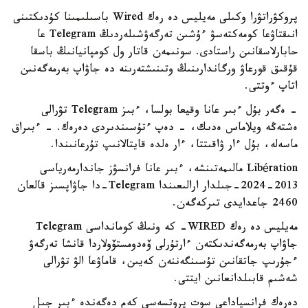
پروكۋراتۋرا وكىلى مەيليس دە رەك Wired باسىلىمىنا كۇدىكتىنى
انىقتاۋعا كومەكتەسۋ ءۇشىن تەرگەۋشىلەردىڭ Telegram عا
حابارلاسقانىن راستادى. سونىمەن قاتار ول كومپانيانىڭ باسقا
قۇقىق قورعاۋ ورگاندارىنىڭ وتىنىشتەرىنە دە جاۋاپ بەرمەگەنىن
اتاپ ءوتتى.
- ەگەر بۇل ءبىر عانا وقيعا بولسا، ءبىز Telegram تۋرالى
ەشتەڭە ويلاماس ەدىك، - دەپ ءتۇسىندىردى دەرەك. - ءبىراق
ماسەلە، بۇل ءار ۋاقىتتا، ءار ەلدە قايتالانىپ تۇرعانىندا.
Libération مالىمەتىنشە، ءبىر عانا فرانسۋز جاندارمەرياسى
2013-2024-جىلدار ارالىعىندا Telegram-دا جاۋاپسىز قالعان
2460 جاعدايدى تىركەگەن.
مەيليس دە رەك WIRED- كە ونىڭ كومانداسى Telegram
جاۋاپ بەرمەگەندىكتەن ءارتۇرلى ۆەدومستۆولاردا قانشا تەرگەۋ
ءجۇرىپ جاتقانىن تۇسىنگەننەن كەيىن، قاماۋعا الۋ تۋرالى
شەشىم قابىلدانعانىن ايتتى.
دەرەك فرانسياداعى سوت پروتسەسى كەم دەگەندە ءبىر جىل