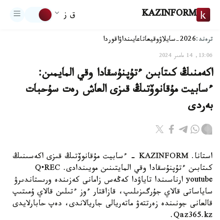
KAZINFORM
ق ز
ترەند:
2026-سايلاۋ
وقيعا
تاعايىنداۋ
اقوردا
13:06, 14 مامىر 2024
اكەمنىڭ كىتابىن ءتۇپنۇسقادا وقي المايمىن:
ءسابيت مۇقانوۆتىڭ قىزى العاش رەت سۇحبات
بەردى
استانا. KAZINFORM - ءسابيت مۇقانوۆتىڭ قىزى اكەسىنىڭ
كىتابىن ءتۇپنۇسقادا وقي المايتىنىن مويىندادى. Q•REC
youtube ارناسىندا تاياۋدا كەڭەس زامانى كەزىندە ورىستاندىرۋ
ساياساتى قالاي جۇرگىزىلىپ، قازاقتار ءوز ءتىلىن قالاي ۇمىتىپ
قالعانى جونىندە زەرتتەۋ ماتەريالى جاريالاندى، دەپ حابارلايدى
Qaz365.kz.