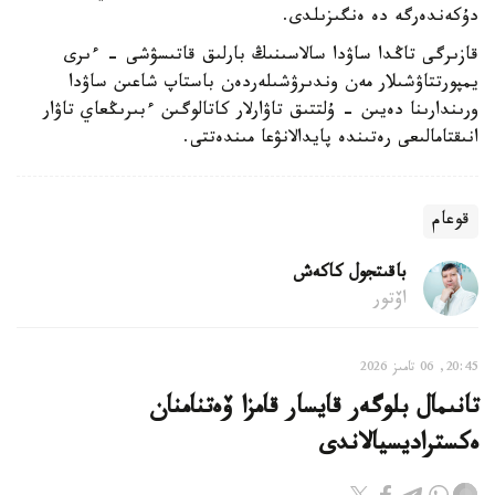
دۇكەندەرگە دە ەنگىزىلدى.
قازىرگى تاڭدا ساۋدا سالاسىنىڭ بارلىق قاتىسۋشى - ءىرى
يمپورتتاۋشىلار مەن وندىرۋشىلەردەن باستاپ شاعىن ساۋدا
ورىندارىنا دەيىن - ۇلتتىق تاۋارلار كاتالوگىن ءبىرىڭعاي تاۋار
انىقتامالىعى رەتىندە پايدالانۋعا مىندەتتى.
قوعام
باقىتجول كاكەش
اۆتور
20:45, 06 تامىز 2026
تانىمال بلوگەر قايسار قامزا ۆەتنامنان
ەكستراديسيالاندى