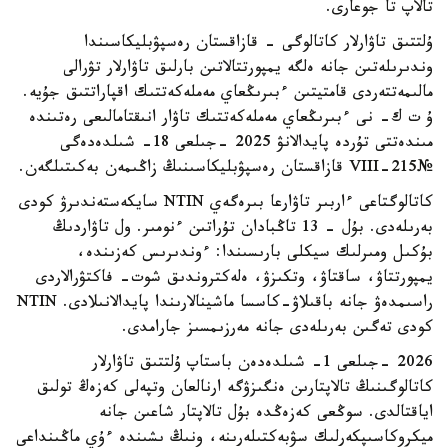
تالاپ تا جوعارى.
ۇلتتىق تاۋارلار كاتالوگى - قازاقستان رەسپۋبليكاسىندا
وندىرىلەتىن جانە ەلگە يمپورتتالاتىن بارلىق تاۋارلار تۋرالى
مالىمەتتەردى قامتيتىن ءبىرىڭعاي مەملەكەتتىك اقپاراتتىق جۇيە.
ۇ ت ك- نى ءبىرىڭعاي مەملەكەتتىك تاۋار انىقتامالىعى رەتىندە
مىندەتتى تۇردە پايدالانۋ 2025 -جىلعى 18- شىلدەدەگى
№215-VIII قازاقستان رەسپۋبليكاسىنىڭ زاڭىمەن بەكىتىلگەن.
كاتالوگتاعى ءاربىر تاۋارعا بىرەگەي NTIN سايكەستەندىرۋ كودى
بەرىلەدى. بۇل - 13 تاڭبادان تۇراتىن ءنومىر. ول تاۋاردىڭ
بۇكىل ومىرلىك سيكلى بارىسىندا: ءوندىرىس كەزىندە،
يمپورتتاۋ، ساقتاۋ، وتكىزۋ، ەلەكتروندىق شوت- فاكتۋرالاردى
راسىمدەۋ جانە باقىلاۋ-كاسسا ماشينالارىندا پايدالانىلادى. NTIN
كودى تەگىن بەرىلەدى جانە مەرزىمسىز جارامدى.
2026 -جىلعى 1- شىلدەدەن باستاپ ۇلتتىق تاۋارلار
كاتالوگىنىڭ تالاپتارىن ەنگىزۋگە ارنالعان وتپەلى كەزەڭ تولىق
اياقتالدى. سوڭعى كەزەڭدە بۇل تالاپتار شاعىن جانە
ميكروكاسىپكەرلىك سۋبەكتىلەرىنە، ونىڭ ىشىندە ءۇي ماڭىنداعى