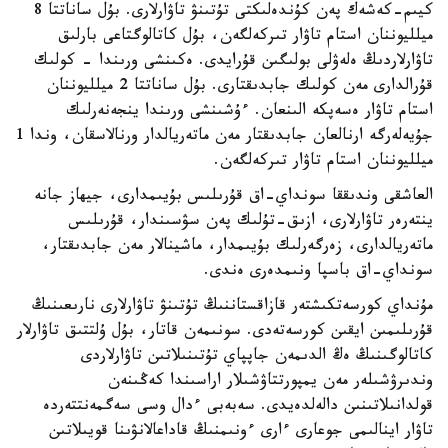
كيىم-كەشەك پەن كۇندەلىكتى تۇتىنۋ تاۋارلارى. بۇل ساناتتا 8
ميلليوننان استام تاۋار تىركەلگەن، بۇل كاتالوگتاعى بارلىق
تاۋارلاردىڭ ەلەۋلى بولىگىن قۇرايدى. ەكىنشى ورىندا - كولىك
قۇرالدارى مەن كولىك جابدىقتارى. بۇل ساناتتا 2 ميلليوننان
استام تاۋار ەسەپكە الىنعان. ءۇشىنشى ورىندا ينجەنەرلىك
جۇيەلەرگە ارنالعان جابدىقتار مەن ماتەريالدار ورنالاسقان، وندا 1
ميلليوننان استام تاۋار تىركەلگەن.
العاشقى وندىققا سونداي-اق قۇرىلىس بۇيىمدارى، جيھاز جانە
ينتەرەر تاۋارلارى، ازىق-تۇلىك پەن سۋسىندار، قۇرىلىس
ماتەريالدارى، زەرگەرلىك بۇيىمدار، ماشينالار مەن جابدىقتار،
سونداي-اق باسپا ونىمدەرى ەندى.
مۇنداي كورسەتكىشتەر قازاقستاننىڭ تۇتىنۋ تاۋارلارى نارىعىنىڭ
قۇرىلىمىن ايقىن كورسەتەدى. سونىمەن قاتار، بۇل ۇلتتىق تاۋارلار
كاتالوگىنىڭ ەڭ الدىمەن جاپپاي تۇتىنىلاتىن تاۋارلاردى
وندىرۋشىلەر مەن يمپورتتاۋشىلار اراسىندا كەڭىنەن
قولدانىلاتىنىن دالەلدەيدى. سەبەبى ءدال وسى سەگمەنتتەردە
تاۋار اينالىمى جوعارى ءارى ءونىمنىڭ قاداعالانۋىنا قويىلاتىن