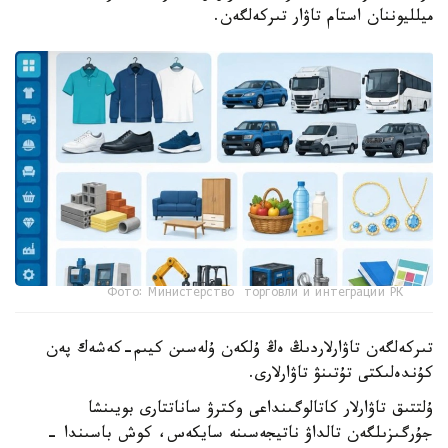
ميلليوننان استام تاۋار تىركەلگەن.
Фото: Министерство торговли и интеграции РК
تىركەلگەن تاۋارلاردىڭ ەڭ ۇلكەن ۇلەسىن كيىم-كەشەك پەن
كۇندەلىكتى تۇتىنۋ تاۋارلارى.
ۇلتتىق تاۋارلار كاتالوگىنداعى وكترۋ ساناتتارى بويىنشا
جۇرگىزىلگەن تالداۋ ناتيجەسىنە سايكەس، كوش باسىندا -