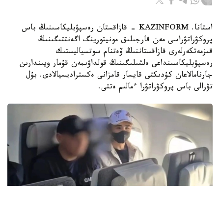
استانا. KAZINFORM - قازاقستان رەسپۋبليكاسىنىڭ باس
پروكۋراتۋراسى مەن قارجىلىق مونيتورينگ اگەنتتىگىنىڭ
قىزمەتكەرلەرى قازاقستاننىڭ ۆەتنام سوتسياليستىك
رەسپۋبليكاسىنداعى ەلشىلىگىنىڭ قولداۋىمەن قۇمار ويىندارىن
جارنامالاعان كۇدىكتى قايسار قامزانى ەكستراديسيالادى. بۇل
تۋرالى باس پروكۋراتۋرا ءمالىم ەتتى.