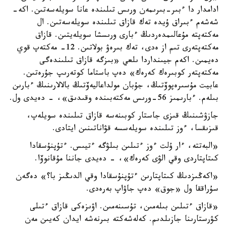
ادامدار دا ءبىر-بىرىمەن ورىس تىلىندە عانا سويلەسەتىن. اكە-
شەشەم ءبىراق ۇيدە تەك قازاق تىلىندە سويلەسەتىن. ال
مەكتەپتە مۇعالىمدەردىڭ ءبارى ورىسشا سويلەيتىن. قازاق
مەكتەپتەرى تىم از ەدى، تەك بىرەۋ بولاتىن. 12- مەكتەپ قوي
دەيمىن. اكەم جيىنداردا ىلعي «بىزگە قازاق تىلىندەگى
مەكتەپتەر كوبىرەك كەرەك» دەپ باستاما كوتەرىپ جۇرەتىن.
عابيت مۇسىرەپوۆتىڭ، جۇبان مولداعاليەۆتىڭ بالالارىنىڭ ءبارىن
بىلەم. ءبارىمىز 56-ورىس مەكتەبىندە وقىدىق»، - دەيدى ول.
جازۋشىنىڭ قىزى جاستار كوبىنەسە قازاق تىلىندە سويلەپ،
قىزىقسا، ءوز تىلىندە سويلەسسە قۋاناتىنىن ايتادى.
«البەتتە، ءار ۇلت ءوز ءتىلىن بىلۋگە ءتيىس. ءتۇپنۇسقادا
كىتاپتاردى وقي الۋى كەرەك»، - دەيدى جاننا مۇقانوۆا.
«اكەڭىزدىڭ كىتاپتارىن ءتۇپنۇسقادا وقي الدىڭىز با؟» دەگەن
سۇراققا ول «جوق» دەپ جاۋاپ بەرەدى.
«قازاق ءتىلىن بىلەمىن، تۇسىنەمىن. اۋىزەكى قازاق ءتىلى
كۋرستارىنا جازىلدىم. كەلەشەكتە بىرنەشە ايدان كەيىن مەن