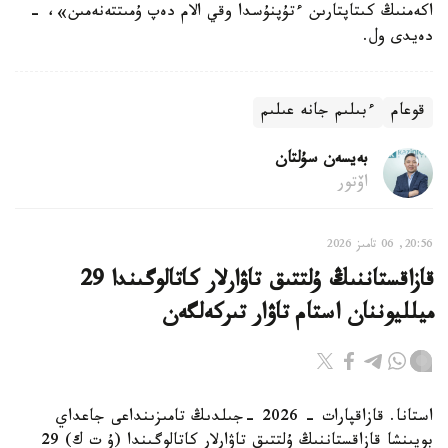
اكەمنىڭ كىتاپتارىن ءتۇپنۇسدا وقي الام دەپ ۇمىتتەنەمىن»، -
دەيدى ول.
قوعام
ءبىلىم جانە عىلىم
بەيسەن سۇلتان
اۆتور
20:56, 06 تامىز 2026
قازاقستاننىڭ ۇلتتىق تاۋارلار كاتالوگىندا 29
ميلليوننان استام تاۋار تىركەلگەن
استانا. قازاقپارات - 2026 -جىلدىڭ تامىزىنداعى جاعداي
بويىنشا قازاقستاننىڭ ۇلتتىق تاۋارلار كاتالوگىندا (ۇ ت ك) 29