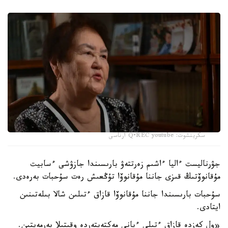
سكرينشوت: Q•REC youtube ارناسى
جۋرناليست ءاليا ءاشىم زەرتتەۋ بارىسىندا جازۋشى ءسابيت
مۇقانوۆتىڭ قىزى جاننا مۇقانوۆا تۇڭعىش رەت سۇحبات بەرەدى.
سۇحبات بارىسىندا جاننا مۇقانوۆا قازاق ءتىلىن شالا بىلەتىنىن
ايتادى.
«ول كەزدە قازاق ءتىلى ءپانى مەكتەپتەردە وقىتىلا بەرمەيتىن.