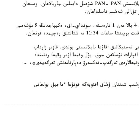
ەكيپاجى قوزعالتقىشتاردىڭ ءبىرى ىستەن شىعۋىنا بايلانىستى PAN- PAN شۇعىل دابىلىن جاريالاعان. وسىعان
 تۋرالى شەشىم قابىلداعان.
اۋە كەمەسىنىڭ بورتىندا 93 جولاۋشى، ونىڭ ىشىندە 4 بالا مەن 1 نارەستە، سونداي-اق، ەكيپاجدىڭ 9 مۇشەسى
 تە شتاتتىق رەجيمدە قونعان.
تەحنيكالىق اقاۋعا بايلانىستى بولدى. قازىر زارداپ
اقپارات تۇسكەن جوق. بۇل وقيعا اۋىر وقيعا رەتىندە
قيعالاردى تەرگەپ-تەكسەرۋ دەپارتامەنتى تەرگەيدى»، -
ۇشىپ شىققان ۇشاق اقتوبەگە قونۋعا ءماجبۇر بولعانى