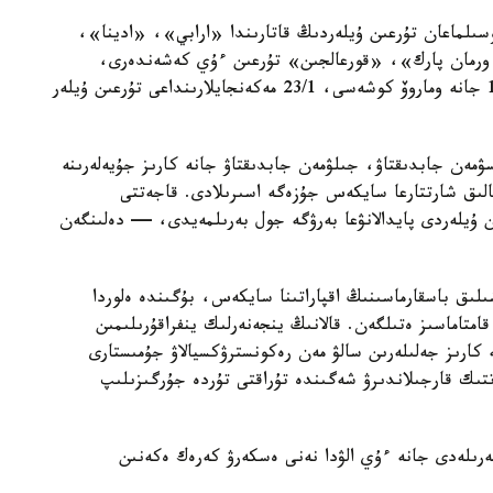
سىلماعان تۇرعىن ۇيلەردىڭ قاتارىندا «ارابي»، «ادينا»،
رمان پارك»، «قورعالجىن» تۇرعىن ءۇي كەشەندەرى،
سونداي-اق ە-496 كوشەسىندەگى 10, 10/1, 10/3 جانە وماروۆ كوشەسى، 23/1 مەكەنجايلارىنداعى تۇرعىن ۇيلەر
سۋمەن جابدىقتاۋ، جىلۋمەن جابدىقتاۋ جانە كارىز جۇيەلەرىنە
الىق شارتتارعا سايكەس جۇزەگە اسىرىلادى. قاجەتتى
ن ۇيلەردى پايدالانۋعا بەرۋگە جول بەرىلمەيدى، — دەلىنگەن
ىلىق باسقارماسىنىڭ اقپاراتىنا سايكەس، بۇگىندە ەلوردا
ورتالىقتاندىرىلعان اۋىزسۋمەن 100 پايىز قامتاماسىز ەتىلگەن. قالانىڭ ينجەنەرلىك ينفراقۇرىلىمىن
كارىز جەلىلەرىن سالۋ مەن رەكونسترۋكسيالاۋ جۇمىستارى
ىك قارجىلاندىرۋ شەگىندە تۇراقتى تۇردە جۇرگىزىلىپ
رىلەدى جانە ءۇي الۋدا نەنى ەسكەرۋ كەرەك ەكەنىن