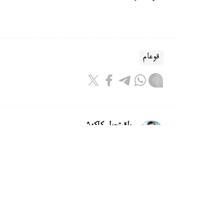
قوعام
باقىتجول كاكەش
اۆتور
21:30, 07 تامىز 2026
كاسپيدەن سۋدى تازارتۋعا كومەكتەس