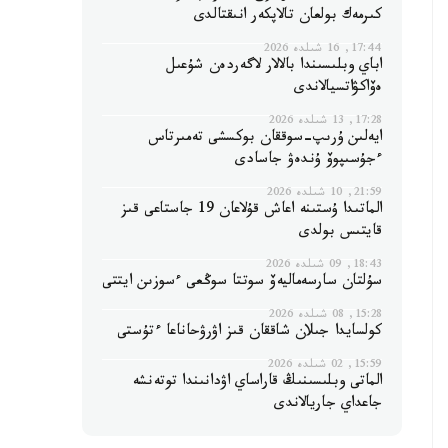
كىرمەك بولعان تالاپكەر انىقتالدى
17:44, 16 شىلدە 2026
اباي وبلىسىندا بالالار لاگەردەن شۇعىل
ەۆاكۋاتسيالاندى
17:28, 13 شىلدە 2026
ايەلىن ۇرىپ-سوققان بوكسشى تەمىرتاس
ءجۇسىپوۆ ۇندەۋ جاسادى
21:59, 10 شىلدە 2026
الماتىدا ۇستىنە اعاش قۇلاعان 19 جاستاعى قىز
قايتىس بولدى
18:43, 09 شىلدە 2026
سۇلتان سارسەماليەۆ سوتتا سوڭعى ءسوزىن ايتتى
15:28, 08 شىلدە 2026
كولسايدا جىلان شاققان قىز اۋرۋحاناعا ءتۇستى
15:59, 02 شىلدە 2026
الماتى وبلىسىنىڭ قاراساي اۋدانىندا توتەنشە
جاعداي جاريالاندى