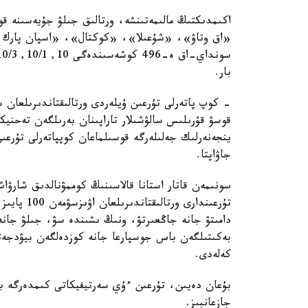
اكىمدىكتىڭ مالىمەتىنشە، ورتالىق جىلۋ جۇيەسىنە قو
«اق وتاۋ»، «شۇعىلا»، «كوكتال»، «اسپان پارك و
بار.
- كوپ پاتەرلى تۇرعىن ۇيلەردى ورتالىقتاندىرىلعان 
قوسۋ قۇرىلىس سالۋشىلار تاراپىنان بەرىلگەن تەحنيك
ينجەنەرلىك جەلىلەرگە قوسىلماعان كوپپاتەرلى تۇرعى
جاۋاپتا.
سونىمەن قاتار استانا قالاسىنىڭ كوممۋنالدىق شارۋاش
تۇرعىندارى 
دامىتۋ جانە جاڭعىرتۋ، ونىڭ ىشىندە سۋ، جىلۋ جانە 
بەكىتىلگەن باس جوسپارعا جانە كوزدەلگەن بيۋدجەتت
كەلەدى.
بۇعان دەيىن، تۇرعىن ءۇي سەرتيفيكاتى كىمدەرگە بە
جازعانبىز.