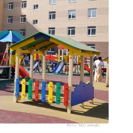
Фото: БҚО әкімдігі