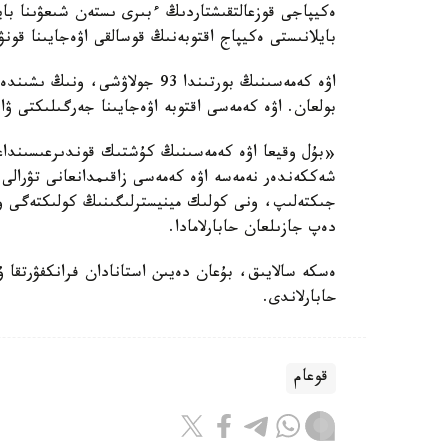
بايلانىستى ەكيپاج اقتوبەنىڭ قوسالقى اۋەجايىنا قونۋ
بولعان. اۋە كەمەسى اقتوبە اۋەجايىنا جەرگىلىكتى ۋاقىت بويىنشا ساعات 11:34
«بۇل وقيعا اۋە كەمەسىنىڭ كۇشتىك قوندىرعىسىنداعى 
شەككەندەر نەمەسە اۋە كەمەسى زاقىمدانعانى تۋرالى 
جىكتەلىپ، ونى كولىك مينيسترلىگىنىڭ كولىكتەگى و
دەپ جازىلعان حابارلامادا.
ەسكە سالايىق، بۇعان دەيىن استانادان فرانكفۋرتقا 
حابارلاندى.
قوعام