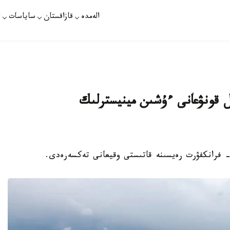
الەمدە
قازاقستان
ساياسات
ت
 شۇعىل قونۋعانى ءۇشىن مينيسترلىك
 - فرانكفۋرت رەيسىنە قاتىستى وقيعانى تەكسەرەدى.