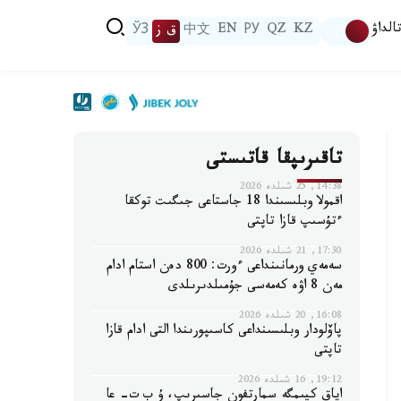
الداۋ
KZ
QZ
РУ
EN
中文
ق ز
ЎЗ
تاقىرىپقا قاتىستى
14:38, 25 شىلدە 2026
اقمولا وبلىسىندا 18 جاستاعى جىگىت توكقا
ءتۇسىپ قازا تاپتى
17:30, 21 شىلدە 2026
سەمەي ورمانىنداعى ءورت: 800 دەن استام ادام
مەن 8 اۋە كەمەسى جۇمىلدىرىلدى
16:08, 20 شىلدە 2026
پاۆلودار وبلىسىنداعى كاسىپورىندا التى ادام قازا
تاپتى
19:12, 16 شىلدە 2026
اياق كيىمگە سمارتفون جاسىرىپ، ۇ ب ت- عا