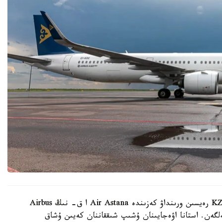
8-مامىردا استانا - فرانكفۋرت باعىتى بويىنشا KZR921 رەيسىن ورىنداۋ كەزىندە Air Astana ا ق- نىڭ Airbus
ىركەلگەن. استانا اۋەجايىنان ۇشىپ شىققاننان كەيىن ۇشاق