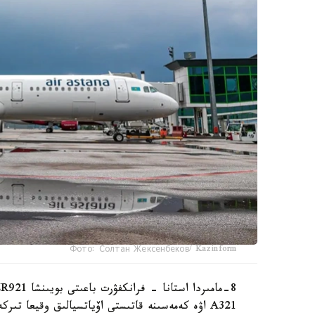
Фото: Солтан Жексенбеков/ Kazinform
A321 اۋە كەمەسىنە قاتىستى اۆياتسيالىق وقيعا ت