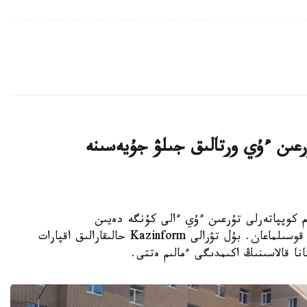
اتتى تۇرعىن ءۇي ورتالىق جىلۋ جۇيەسىنە
K - استانادا 10-نان استام كوپپاتەرلى تۇرعىن ءۇي ءالى كۇنگە دەيىن
ورتالىقتاندىرىلعان جىلۋمەن جابدىقتاۋ جۇيەسىنە قوسىلماعان. بۇل تۋرالى Kazinform حالىقارالىق اقپارات
نا قالاسىنىڭ اكىمدىگى ءمالىم ەتتى.