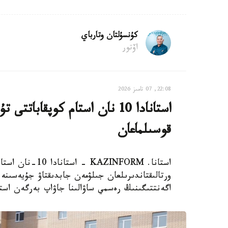
كۇنسۇلتان وتارباي
اۆتور
22:08, 07 تامىز 2026
استانادا 10 نان استام كوپقاب
قوسىلماعان
استانا. AZINFORM
اگەنتتىگىنىڭ رەسمي ساۋالىنا جاۋاپ بەرگەن استا