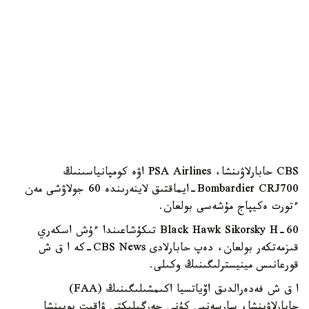
CBS حابارلاۋىنشا، PSA Airlines اۋە كومپانياسىنىڭ
Bombardier CRJ700-ايماقتىق لاينەرىندە 60 جولاۋشى مەن
ءتورت ەكيپاج مۇشەسى بولعان.
Black Hawk Sikorsky H-60 تىكۇشاعىندا ءۇش اسكەري
قىزمەتكەر بولعان، دەپ حابارلادى CBS News-كە ا ق ش
قورعانىس مينيسترلىگىنىڭ وكىلى.
ا ق ش فەدەرالدىق اۆياتسيا اكىمشىلىگىنىڭ (FAA)
حابارلاۋىنشا، سارسەنبى كۇنى جەرگىلىكتى ۋاقىت بويىنشا