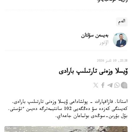
زارينا تۋعانبايەۆا
الەم
بەيسەن سۇلتان
اۆتور
22:28, 10 تامىز 2026
ۆيسلا وزەنى تارتىلىپ بارادى
استانا. قازاقپارات - پولشاداعى ۆيسلا وزەنى تارتىلىپ بارادى.
كەيىنگى كەزدە سۋ دەڭگەيى 102 سانتيمەترگە دەيىن ءتۇستى.
بۇل بۇرىن-سوڭدى بولماعان جاعداي.