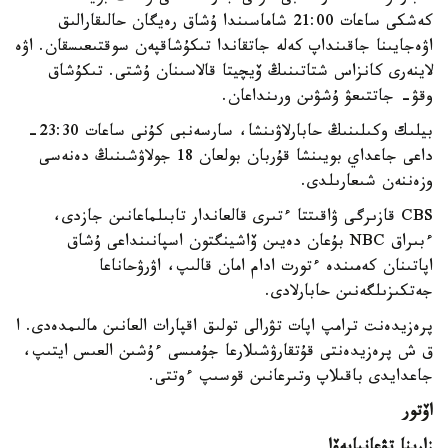
كەشكى ساعات 21:00 شاماسىندا ۇشاق رەيگان حالىقارالىق
اۋەجايىنا جاقىنداپ كەلە جاتقاندا تىكۇشاقپەن سوقتىعىسقان. اۋە
لاينەرى كانزاس شتاتىنىڭ ۆيچيتا قالاسىنان ۇشتى. تىكۇشاق
وقۋ- جاتتىعۋ ۇشۋىن ورىنداعان.
بيلىك وكىلىنىڭ حابارلاۋىنشا، سارسەنبى كۇنى ساعات 23:30-
داعى جاعداي بويىنشا قۇربان بولعان 18 جولاۋشىنىڭ دەنەسى
وزەننەن شىعارىلدى.
CBS قازىرگى ۋاقىتتا ءتىرى قالعاندار تابىلماعانىن جازدى،
ءبىراق NBC بۇعان دەيىن ۆاشينگتون اسپانىنداعى ۇشاق
اپاتىنان كەمىندە ءتورت ادام امان قالىپ، اۋرۋحاناعا
جەتكىزىلگەنىن حابارلادى.
پرەزيدەنت ترامپ اپات تۋرالى تولىق اقپارات العانىن مالىمدەدى. ا
ق ش پرەزيدەنتى قۇتقارۋشىلارعا جۇمىسى ءۇشىن العىس ايتىپ،
جاعدايدى باقىلاپ وتىرعانىن قوسىپ ءوتتى.
اۆتور