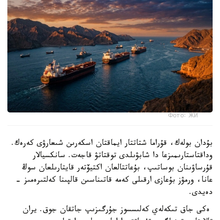
Фото: ЖИ
بۇدان بولەك، قۇراما شتاتتار ايماقتان اسكەرىن شىعارۋى كەرەك.
وداقتاستارىمىزعا دا شابۋىلدى توقتاتۋ قاجەت. سانكسيالار
قۇرساۋىنان بوساتىپ، بۇعاتتالعان اكتيۆتەر قايتارىلعان سوڭ
عانا، ورمۋز بۇعازى ارقىلى كەمە قاتىناسىن قالپىنا كەلتىرەمىز -
دەيدى.
ەكى جاق تىكەلەي كەلىسسوز جۇرگىزىپ جاتقان جوق. يران