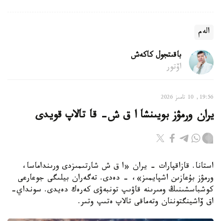
الەم
باقىتجول كاكەش
اۆتور
19:56, 10 تامىز 2026
يران ورمۋز بويىنشا ا ق ش- قا تالاپ قويدى
استانا. قازاقپارات - يران «ا ق ش شارتىمىزدى ورىنداماسا،
ورمۋز بۇعازىن اشپايمىز»، - دەدى. تەگەران بيلىگى جوعارعى
كوشباسشىنىڭ ومىرىنە قاۋىپ تونبەۋى كەرەك دەيدى. سونداي-
اق ۆاشينگتوننان وتەماقى تالاپ ەتىپ وتىر.