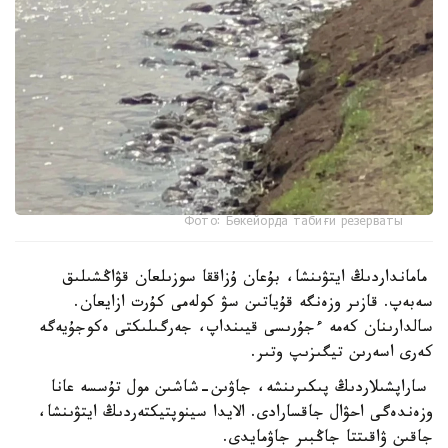
Фото: Бөкейорда табиғи резерваты
مامانداردىڭ ايتۋىنشا، بۇعان ۇزاققا سوزىلعان قۋاڭشىلىق
سەبەپ. قازىر وزەنگە قۇياتىن سۋ كولەمى كۇرت ازايعان.
سالدارىنان كەمە ءجۇرىسى قيىنداپ، جەرگىلىكتى ەكوجۇيەگە
كەرى اسەرىن تيگىزىپ وتىر.
ساراپشىلاردىڭ پىكىرىنشە، جاۋىن-شاشىن مول تۇسسە عانا
وزەندەگى احۋال جاقسارادى. الايدا سينوپتيكتەردىڭ ايتۋىنشا،
جاقىن ۋاقىتتا جاڭبىر جاۋمايدى.