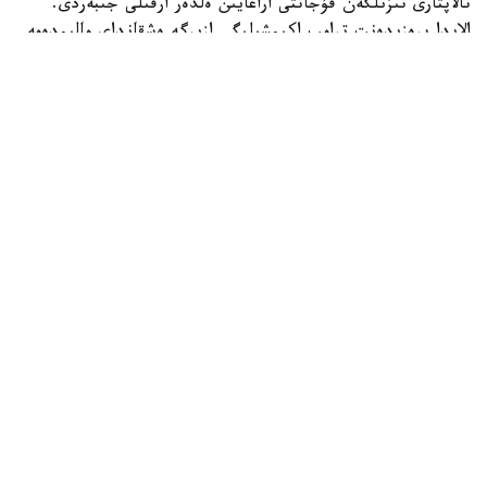
تالاپتارى تىزىلگەن قۇجاتتى اراعايىن ەلدەر ارقىلى جىبەردى.
الايدا پرەزيدەنت ترامپ اكىمشىلىگى ازىرگە ەشقانداي مالىمدەمە
جاساعان جوق.
ال ا ق ش ورمۋز بۇعازى ارقىلى يران پورتتارىنا بەت العان
كەمەلەردى باقىلاۋدى كۇشەيتتى. ۆاشينگتون ورتالىق
قولباسشىلىعىنىڭ مالىمەتىنە سۇيەنسەك، بلوكادا قايتا
ەنگىزىلگەلى 55 كەمە باعىتىن وزگەرتۋگە ءماجبۇر بولعان. ا ق
ش يران پورتتارىن 14 -شىلدەدەن بەرى قايتا قورشاۋعا الدى.
سەبەبى ەكى ەل بۇعازداعى كەمە قوزعالىسىنا قاتىستى ورتاق
كەلىسىمگە كەلە الماي وتىر. ا ق ش وتكەل ارقىلى قاتىناۋ ەركىن
بولۋىن قالاسا، يران كەمەلەردەن الىم الىپ، بۇعازدى تولىق
باقىلاۋىندا ۇستاۋدى كوزدەيدى.
24.kz
الەم
باقىتجول كاكەش