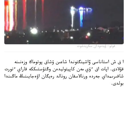
فوتو: ۆيدەودان سكرينشوت
ا ق ش استاناسى ۆاشينگتوندا شاعىن ۇشاق پوتوماك وزەنىنە
قۇلادى. اپات اق ءۇي مەن كاپيتوليدەن وڭتۇستىككە قاراي ءتورت
شاقىرىمداي جەردە ورنالاسقان رونالد رەيگان اۋەجايىنىڭ ماڭىندا
بولدى.