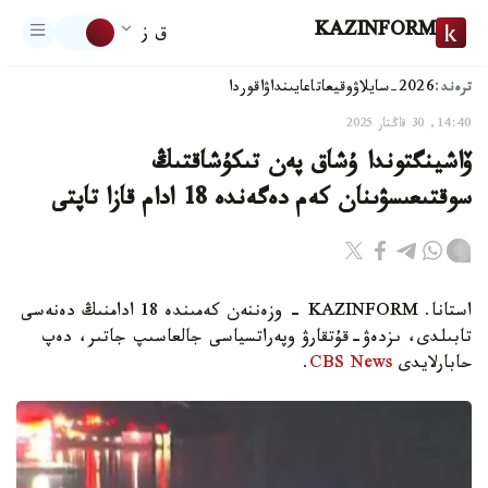
KAZINFORM
ق ز
ترەند:
2026-سايلاۋ
وقيعا
تاعايىنداۋ
اقوردا
14:40, 30 قاڭتار 2025
ۆاشينگتوندا ۇشاق پەن تىكۇشاقتىڭ
سوقتىعىسۋىنان كەم دەگەندە 18 ادام قازا تاپتى
استانا. KAZINFORM - وزەننەن كەمىندە 18 ادامنىڭ دەنەسى
تابىلدى، ىزدەۋ-قۇتقارۋ وپەراتسياسى جالعاسىپ جاتىر، دەپ
حابارلايدى
CBS News
.