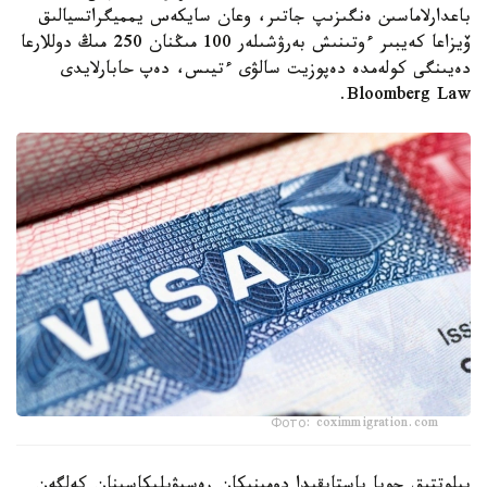
باعدارلاماسىن ەنگىزىپ جاتىر، وعان سايكەس يمميگراتسيالىق
ۆيزاعا كەيبىر ءوتىنىش بەرۋشىلەر 100 مىڭنان 250 مىڭ دوللارعا
دەيىنگى كولەمدە دەپوزيت سالۋى ءتيىس، دەپ حابارلايدى
Bloomberg Law.
Фото: coximmigration.com
پيلوتتىق جوبا باستاپقىدا دومينيكان رەسپۋبليكاسىنان كەلگەن