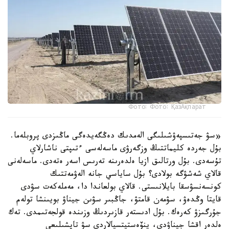
Фото: Фото: ҚазАқпарат
«سۋ جەتىسپەۋشىلىگى الەمدىك دەڭگەيدەگى ماڭىزدى پروبلەما.
بۇل جەردە كليماتتىڭ وزگەرۋى ماسەلەسى ءتىپتى ناشارلاي
تۇسەدى. بۇل ورتالىق ازيا ەلدەرىنە تەرىس اسەر ەتەدى. ماسەلەنى
قالاي شەشۋگە بولادى؟ بۇل ساياسي جانە الەۋمەتتىك
كونسەنسۋسقا بايلانىستى. قالاي بولعاندا دا، مەملەكەت سۋدى
قايتا وڭدەۋ، سۋمەن قامتۋ، جاڭبىر سۋىن جيناۋ بويىنشا تولەم
جۇرگىزۋ كەرەك. بۇل ادىستەر قازىردىڭ وزىندە قولجەتىمدى. تەك
ەلدەر اقشا جيناۋدى، ينۆەستيتسيالاردى سۋ تاپشىلىعى