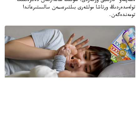
ەسەپتەۋ ءتارتىبى وزگەردى. سونىڭ سالدارىنان دەكرەتتىك
تولەمدەردىڭ ورتاشا مولشەرى بىلتىرعىمەن سالىستىرعاندا
تومەندەگەن.
فوتو: كوللاج: Kazinform/ Freepik
نەلىكتەن تولەم كولەمى ازايدى؟
الماتى قالاسى بويىنشا «مەملەكەتتىك الەۋمەتتىك ساقتاندىرۋ
قورى» فيليالى ديرەكتورىنىڭ ورىنباسارى بالعىن ساتبەك