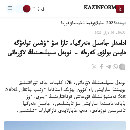
KAZINFORM
ق ز
ترەند:
2026-سايلاۋ
وقيعا
تاعايىنداۋ
اقوردا
20:56, 05 قازان 2023
ادامدار جاسىل ەنەرگيا، تازا سۋ ءۇشىن تولەۋگە
دايىن بولۋى كەرەك - نوبەل سىيلىعىنىڭ لاۋرەاتى
نوبەل سىيلىعىنىڭ لاۋرەاتى، №1 كليمات جانە تۇراقتىلىق
بويىنشا ساراپشى راە كۆون چۋنگ استانادا ءوتىپ جاتقان Nobel
fest فەستيۆالىنىڭ قۇرمەتتى قوناقتارىنىڭ ءبىرى. ءوز
بايانداماسىندا ساراپشى سۋ تاپشىلىعى، جاسىل ەنەرگيا
تاقىرىبىن قوزعادى، دەپ حابارلايدى قازاقپارات ءتىلشىسى.