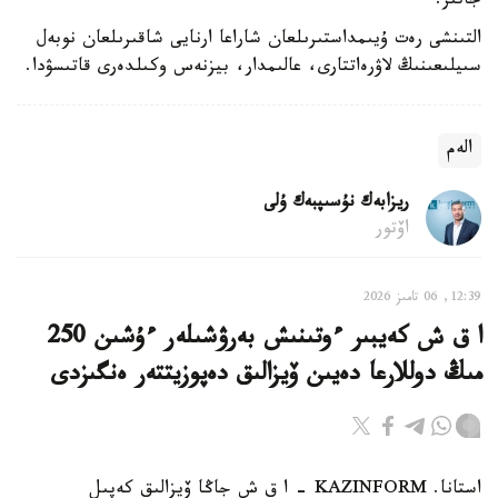
جاتىر.
التىنشى رەت ۇيىمداستىرىلعان شاراعا ارنايى شاقىرىلعان نوبەل
سىيلىعىنىڭ لاۋرەاتتارى، عالىمدار، بيزنەس وكىلدەرى قاتىسۋدا.
الەم
ريزابەك نۇسىپبەك ۇلى
اۆتور
12:39, 06 تامىز 2026
ا ق ش كەيبىر ءوتىنىش بەرۋشىلەر ءۇشىن 250
مىڭ دوللارعا دەيىن ۆيزالىق دەپوزيتتەر ەنگىزدى
استانا. KAZINFORM – ا ق ش جاڭا ۆيزالىق كەپىل