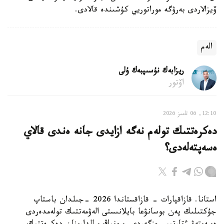
ۆيزالاردى بەرۋگە موراتوريي كۇشىندە قالادى.
الەم
ريزابەك نۇسىپبەك ۇلى
اۆتور
12:10, 06 تامىز 2026
دەكرەتتىك تولەم نەگە ازايدى جانە ەندى قالاي
ەسەپتەلەدى؟
استانا. قازاقپارات - قازاقستاندا 2026 -جىلدان باستاپ
جۇكتىلىك پەن بوسانۋعا بايلانىستى الەۋمەتتىك تولەمدەردى