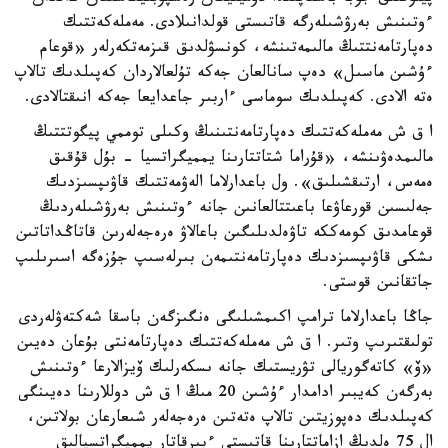
ءوتىنىش بەرۋشىلەرگە قاتىستى قولدانىلادى. مەملەكەتتىك
دەپارتامەنتتىڭ مالىمەتىنشە، كونسۋلدىق قىزمەتكەرلەر «قوعام
ءۇشىن ماسىل» دەپ سانالعان جەكە تۇلعالاردان كەپىلدىك تالاپ
ەتە الادى. كەپىلدىك سوماسى ءاربىر جاعدايعا جەكە انىقتالادى.
ا ق ش مەملەكەتتىك دەپارتامەنتىنىڭ وكىلى توممي پيگوتتتىڭ
مالىمدەۋىنشە، «قۇراما شتاتتارىنا يمميگراتسيا - بۇل قۇقىق
ەمەس، ارتىقشىلىق». ول باعدارلاما الەۋمەتتىك قاۋىپسىزدىك
جەلىسىن قورعاۋعا باعىتتالعانىن جانە ءوتىنىش بەرۋشىلەردىڭ
قوعامدىق كومەككە تاۋەلدىلىگىن باعالاۋ ەرەجەلەرىن قاتاڭداتاتىن
ىشكى قاۋىپسىزدىك دەپارتامەنتىمەن بىرلەسىپ جۇزەگە اسىرىلىپ
جاتقانىن قوستى.
جاڭا باعدارلاما ترامپ اكىمشىلىگى ەنگىزگەن باسقا شەكتەۋلەردى
تولىقتىرىپ وتىر. ا ق ش مەملەكەتتىك دەپارتامەنتى بۇعان دەيىن
«ۆ» كاتەگوريالى تۋريستىك جانە ىسكەرلىك ۆيزالارعا ءوتىنىش
بەرگەن كەيبىر ادامدار ءۇشىن 20 مىڭ ا ق ش دوللارىنا دەيىنگى
كەپىلدىك دەپوزيتىن تالاپ ەتەتىن ەرەجەلەر شىعارعان بولاتىن،
ال 75 ەلدىڭ ازاماتتارىنا قاتىستى ءبىرقاتار يمميگراتسيالىق