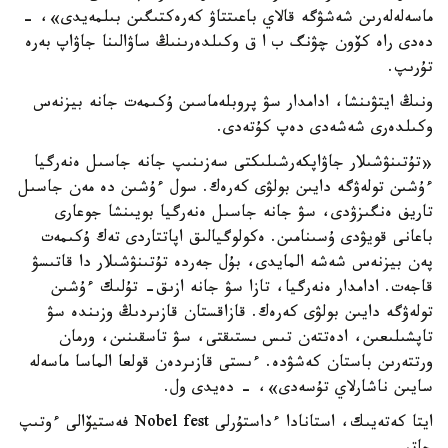
ماسەلەلەرىن شەشۋگە قالاي باعىتتاۋ كەرەكتىگىن بىلمەيدى»، -
دەدى راە كۆون چۋنگ ب ا ق وكىلدەرىنىڭ ساۋالىنا جاۋاپ بەرە
تۇرىپ.
ونىڭ ايتۋىنشا، ادامدار سۋ پروبلەماسىن ۇكىمەت جانە بيزنەس
وكىلدەرى شەشەدى دەپ كۇتەدى.
«تۇتىنۋشىلار جاۋاپكەرشىلىكتى سەزىنىپ جانە جاسىل ەنەرگيا
ءۇشىن تولەۋگە دايىن بولۋى كەرەك. سول ءۇشىن دە مەن جاسىل
تاريف ەنگىزۋدى، سۋ جانە جاسىل ەنەرگيا بويىنشا جوعارى
باعانى قويۋدى ۇسىنامىن. ەكولوگيالىق اپاتتاردى تەك ۇكىمەت
پەن بيزنەس شەشە المايدى، بۇل جەردە تۇتىنۋشىلار دا قاتىسۋ
قاجەت. ادامدار ەنەرگيا، تازا سۋ جانە ازىق- تۇلىك ءۇشىن
تولەۋگە دايىن بولۋى كەرەك. قازاقستان قازىردىڭ وزىندە سۋ
تاپشىلىعىن، ادەتتەن تىس ىستىقتى، سۋ تاسقىنىن، ورمان
ورتتەرىن باستان كەشۋدە. ءىستى قازىردەن قولعا الماسا ماسەلە
سايىن ناشارلاي تۇسەدى»، - دەيدى ول.
ايتا كەتەيىك، استانادا ءداستۇرلى Nobel fest فەستيۆالى ءوتىپ