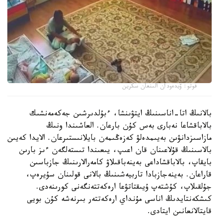
فوتو: ۆيدەودان الىنعان سكرين
بالانىڭ اتا-اناسىنىڭ ايتۋىنشا، ءبۇلدىرشىن جەكەمەنشىك
بالاباقشاعا نەبارى بەس كۇن بارعان. العاشىندا ونىڭ
مازاسىزدانۋىن بەيىمدەلۋ كەزەڭىمەن بايلانىستىرعان. الايدا كەيىن
بالاسىنىڭ قۇلاعىنان قان اعىپ، يىعىندا تىستەلگەن ءىز بارىن
بايقاپ، بالاباقشاداعى بەينەباقىلاۋ كامەرالارىنىڭ جازباسىن
قاراعان. بەينەجازبادا تاربيەشىنىڭ بالانى قولىنان سۇيرەپ،
جۇلقىلاپ، كۇشتەپ ۇيىقتاتۋعا ارەكەتتەنگەنى كورىنەدى.
كىشكەنتايدىڭ اناسى مۇنداي ارەكەتتەر بىرنەشە كۇن بويى
قايتالانعانىن ايتادى.