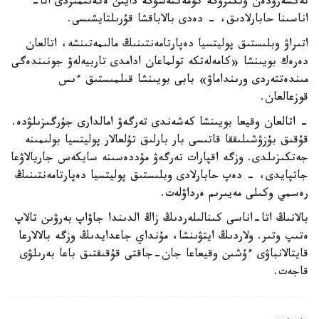
تەكسەرۋدەن وتكىزۋگە كومەكتەسۋگە دايىن ەكەنىمىزدى اتا-
اناسىنا حابارلادىق، - دەدى بالاباقشا قۇرىلتايشىسى.
اتىراۋ وبلىستىق پوليتسيا دەپارتامەنتىنىڭ مالىمەتىنشە، اتالعان
دەرەك بويىنشا «كامەلەتكە تولماعان ادامدى تاربيەلەۋ جونىندەگى
مىندەتتەردى ورىنداماۋ» بابى بويىنشا قىلمىستىق ءىس
قوزعالعان.
- اتالعان وقيعا بويىنشا كەشەندى تەرگەۋ امالدارى جۇرگىزىلۋدە.
قۇقىق بۇزۋشىلىققا قاتىسى بار بارلىق تۇلعالار پوليتسيا بولىمىنە
جەتكىزىلدى. وزگە اقپارات تەرگەۋ مۇددەسىنە سايكەس جاريالاۋعا
جاتپايدى، - دەپ حابارلادى وبلىستىق پوليتسيا دەپارتامەنتىنىڭ
رەسمي وكىلى مەيىرىم ەرداۋلەت.
بالانىڭ اتا-اناسى كىنالىلەردىڭ زاڭ الدىندا جاۋاپ بەرۋىن تالاپ
ەتىپ وتىر. ولاردىڭ ايتۋىنشا، مۇنداي جاعدايدىڭ وزگە بالالارعا
قايتالانباۋى ءۇشىن وقيعاعا جان-جاقتى قۇقىقتىق باعا بەرىلۋى
قاجەت.