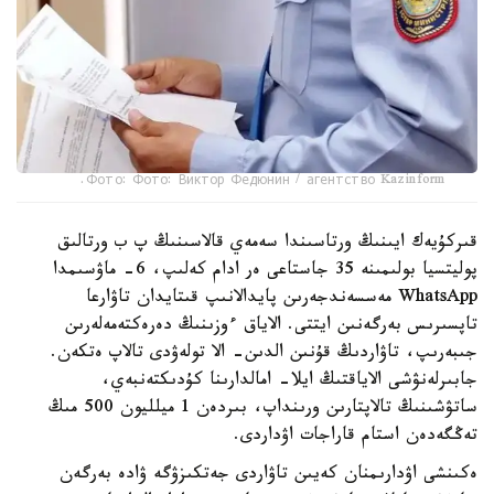
Фото: Фото: Виктор Федюнин / агентство Kazinform.
قىركۇيەك ايىنىڭ ورتاسىندا سەمەي قالاسىنىڭ پ ب ورتالىق
پوليتسيا بولىمىنە 35 جاستاعى ەر ادام كەلىپ، 6- ماۋسىمدا
WhatsApp مەسسەندجەرىن پايدالانىپ قىتايدان تاۋارعا
تاپسىرىس بەرگەنىن ايتتى. الاياق ءوزىنىڭ دەرەكتەمەلەرىن
جىبەرىپ، تاۋاردىڭ قۇنىن الدىن- الا تولەۋدى تالاپ ەتكەن.
جابىرلەنۋشى الاياقتىڭ ايلا- امالدارىنا كۇدىكتەنبەي،
ساتۋشىنىڭ تالاپتارىن ورىنداپ، بىردەن 1 ميلليون 500 مىڭ
تەڭگەدەن استام قاراجات اۋداردى.
ەكىنشى اۋدارىمنان كەيىن تاۋاردى جەتكىزۋگە ۋادە بەرگەن