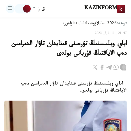
KAZINFORM
ق ز
ترەند:
2026-سايلاۋ
وقيعا
تاعايىنداۋ
اقوردا
21:47, 11 قازان 2023
اباي وبلىسىنىڭ تۇرعىنى قىتايدان تاۋار الدىرامىن
دەپ الاياقتىڭ قۇربانى بولدى
اباي وبلىسىنىڭ تۇرعىنى قىتايدان تاۋار الدىرامىن دەپ
الاياقتىڭ قۇربانى بولدى.