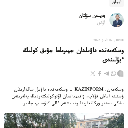
ايماق
بەيسەن سۇلتان
اۆتور
10:08, 07 تامىز 2026
وسكەمەندە داۋىلدان جيىرماعا جۋىق كولىك
ءبۇلىندى
وسكەمەن. KAZINFORM - وسكەمەندە داۋىل سالدارىنان
ۇستىنە اعاش قۇلاپ، زاقىمدانعان اۆتوكولىكتەردىڭ يەلەرىنەن
ىشكى ىستەر ورگاندارىنا وتىنىشتەر ءالى ءتۇسىپ جاتىر.