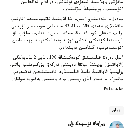
ساتۋشى بايلانىسقا شىعۋدى توقتاتتى. ەر ادام الدانعانىن
ءتۇسىنىپ، پوليتسياعا جۇگىندى.
جەدەل- ىزدەستىرۋ ءىس- شارالارىنىڭ ناتيجەسىندە ءتارتىپ
ساقشىلارى سەمەي قالاسىنىڭ 35 جاستاعى جۇمىسسىز تۇرعىنى
بولىپ شىققان كۇدىكتىنىڭ جەكە باسىن انىقتادى. جاۋاپ الۋ
بارىسىندا كۇدىكتى اقشانى ءوز قاجەتتىلىكتەرىنە جۇمساعانىن
ءتۇسىندىرىپ، كىناسىن مويىندادى.
"بۇل دەرەك قىلمىستىق كودەكستىڭ 190-بابى 1,2-بولىگى
(الاياقتىق) بويىنشا سوتقا دەيىنگى تەرگەۋ جۇرگىزىلىپ جاتىر.
پوليتسيا الاياقتىڭ باسقا قىلمىستارعا قاتىستىلىعىن تەكسەرىپ
جاتىر"، - دەدى اباي وبلىسى پ د باستىعى بەكتورە سۇلتان.
Polisia.kz
ايماق
ريزابەك نۇسىپبەك ۇلى