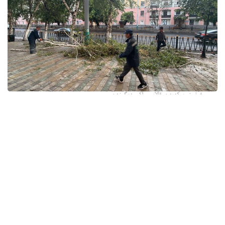
فوتو: وسكەمەن قالاسى اكىمدىگىنەن
قالا اكىمدىگىنىڭ مالىمەتىنشە، داۋىل كەزىندە ورتالىق
كوشەلەردە جەل 15 اعاشتى قۇلاتقان. ولاردىڭ ءبىرقاتارى جول
جيەگىندە تۇرعان اۆتوكولىكتەردىڭ ۇستىنە قۇلادى.
- قازىرگى ۋاقىتتا پوليتسياعا اعاشتاردىڭ قۇلاۋى سالدارىنان
كولىكتەرى زاقىمدانعان 17 اۆتوكولىك يەسىنەن ارىز ءتۇستى، -
دەپ حابارلادى شقو پوليتسيا دەپارتامەنتىنىڭ باسپا ءسوز
قىزمەتىنەن.
پوليتسياعا ءالى بارلىق زارداپ شەككەن كولىك يەلەرى جۇگىنىپ