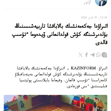
اۆتور
12:24, 07 تامىز 2026
اتىراۋدا جەكەمەنشىك بالاباقشا تاربيەشىسىنىڭ
بۇلدىرشىنگە كۇش قولدانعانى ۆيدەوعا ءتۇسىپ
قالدى
اتىراۋ. KAZINFORM - اتىراۋدا جەكەمەنشىك بالاباقشا
تاربيەشىسىنىڭ بۇلدىرشىنگە كۇش قولدانعانى بەينەباقىلاۋ
كامەراسىنا ءتۇسىپ قالعان. وقيعاعا بايلانىستى پوليتسيا
قىلمىستىق ءىس قوزعادى.