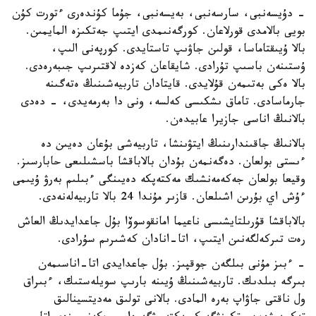
- دۇيسەنبى، سارسەنبى، بەيسەنبى، جۇما كۇندەرى ءتورت كۇن
بويى بالامدى قورلاعان. كورگەنىمدى ايتىپ جەتكىزە المايمىن.
بالا ۇيىقتاماسا، قولىن جاۋىپ تاستايدى. كورپەنى الىپ،
ۇستىنەن باسىپ تۇرادى. شايقاعان كەزدە لاقتىرىپ جىبەرەدى.
بالا ەكى بەتىمەن قۇلايدى. قايتادان تاربيەشىنىڭ ەتەگىنە
جارماسادى. تاماق ىشكىسى كەلسە، ونى دا بەرمەيدى، - دەدى
بالانىڭ اناسى جازيرا عابيدەن.
بالانىڭ جاقىندارىنىڭ ايتۋىنشا، تاربيەشى بۇعان دەيىن دە
ءىستى بولعان. دەگەنمەن بۇدان بالاباقشا باسشىلىعى حابارسىز.
وقيعا بولعان جەكەمەنشىك مەكتەپكە دەيىنگى ءبىلىم بەرۋ ۇيىمى
ءۇش اي بۇرىن اشىلعان. قازىر مۇندا 24 بالا تاربيەلەنەدى.
بالاباقشا قۇرىلتايشىسى ناعيما امانقوسوۆا بۇل جاعدايدىڭ العاش
رەت تىركەلگەنىن ايتىپ، اتا-انادان كەشىرىم سۇرادى.
- ءبىز مۇنى بىلگەن جوقپىز. بۇل جاعدايدى اتا-اناسىمەن
بىرگە بىلدىك. تاربيەشىنىڭ ۇيىنە بارىپ سويلەستىك، ءبىراق
ول ناقتى جاۋاپ بەرە المادى. بالانى تولىق مەديتسينالىق