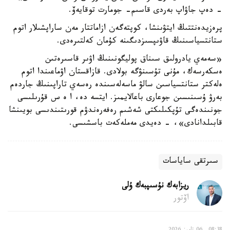
- دەپ جاۋاپ بەردى قاسىم- جومارت توقايەۆ.
پرەزيدەنتتىڭ ايتۋىنشا، كوپتەگەن ازاماتتار مەن ساراپشىلار اتوم
ستانتسياسىنىڭ قاۋىپسىزدىگىنە كۇمان كەلتىرەدى.
«سەمەي يادرولىق سىناق پوليگونىنىڭ اۋىر قاسىرەتىن
ەسكەرسەك، مۇنى تۇسىنۋگە بولادى. قازاقستان اۋماعىندا اتوم
ەلەكتر ستانتسياسىن سالۋ ماسەلەسىندە رەسەي تاراپىنىڭ جاردەم
بەرۋ ۇسىنىسىن جوعارى باعالايمىز. ايتسە دە، ا ە س قۇرىلىسى
جونىندەگى تۇپكىلىكتى شەشىم رەفەرەندۋم قورىتىندىسى بويىنشا
قابىلدانادى»، - دەيدى مەملەكەت باسشىسى.
سىرتقى ساياسات
ريزابەك نۇسىپبەك ۇلى
اۆتور