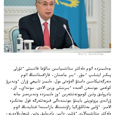
Фото: Kazinform
«ەلىمىزدە اتوم ەلەكتر ستانتسياسىن سالۋعا قاتىستى ءتۇرلى
پىكىر ايتىلىپ ءجۇر. ءبىر جاعىنان، قازاقستاننىڭ اتوم
ەنەرگەتيكاسىن دامىتۋ الەۋەتى مول. ەلىمىز تابيعي ۋران ءوندىرۋ
كولەمى جونىنەن الەمدە ءبىرىنشى ورىن الادى. سونداي- اق،
يادرولىق وتىن كومپونەنتتەرىن ءوز ەلىمىزدە وندىرەمىز جانە
ۋراندى يزوتوپتى بايىتۋ جونىندەگى قىزمەتتەرگە قول جەتكىزە
الامىز. ءۇلبى مەتاللۋرگيا زاۋىتىنىڭ بازاسىندا قىتايدىڭ اتوم
ەلەكتر ستانتسيالارى ءۇشىن دايىن يادرولىق وتىن شىعارىلادى»،