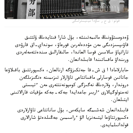
فوتو: ق ح ر ساۋدا مينيسترلىگى
ۆەدومستۆونىڭ مالىمەتىنشە، بۇل شارا قىتايدىڭ ۇلتتىق
قاۋىپسىزدىگى مەن مۇددەلەرىن قورعاۋ، سونداي-اق قارۋدى
تاراتپاۋ سالاسىن قوسا العاندا، حالىقارالىق مىندەتتەمەلەردى
ورىنداۋ ماقساتىندا قابىلدانعان.
حابارلامادا ا ق ش-قا جەتكىزۋگە ارنالعان، ەكسپورتتىق باقىلاۋعا
جاتاتىن قوسارلى ماقساتتاعى تاۋارلار تىزىمىنە ەنگىزىلگەن
دروندار، ولاردىڭ نەگىزگى كومپونەنتتەرى مەن ءتيىستى
تەحنولوگيالارى ءاربىر جاعدايدا جەكە-جەكە مۇقيات قارالاتىنى
ايتىلعان.
قابىلدانعان شەشىمگە سايكەس، بۇل ساناتتاعى تاۋارلاردى
ەكسپورتتاۋعا ليتسەنزيا الۋ ءراسىمىن جەڭىلدەتۋ شارالارى
قولدانىلمايدى.