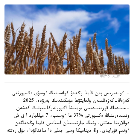
Фото: АШМ
- ءوندىرىس پەن قايتا وڭدەۋ كولەمىنىڭ ءوسۋى ەكسپورتتى
كەزەڭ-كەزەڭىمەن ۇلعايتۋعا مۇمكىندىك بەرۋدە. 2025
-جىلدىڭ قورىتىندىسى بويىنشا اگروونەركاسىپتىك كەشەن
ونىمدەرىنىڭ ەكسپورتى %37 عا ءوسىپ، 7 ميلليارد ا ق ش
دوللارىنا جەتتى. ونىڭ جارتىسىنان استامىن قايتا وڭدەلگەن
ءونىم قۇرايدى. وڭ ديناميكا وسى جىلى دا ساقتالۋدا، بۇل رەتتە