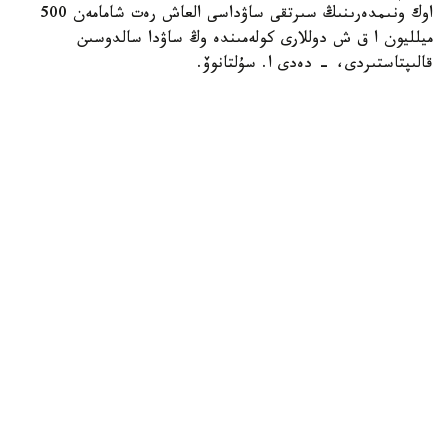
اوك ونىمدەرىنىڭ سىرتقى ساۋداسى العاش رەت شامامەن 500
ميلليون ا ق ش دوللارى كولەمىندە وڭ ساۋدا سالدوسىن
قالىپتاستىردى، - دەدى ا. سۇلتانوۆ.
ونىڭ ايتۋىنشا، فيتوسانيتاريالىق قىزمەت جۇمىسىنىڭ ماڭىزدى
ناتيجەلەرىنىڭ ءبىرى - قىتايعا جەمدىك ۇن ەكسپورتىن كەڭەيتۋ
بولدى. قويىلاتىن تالاپتار مەن ءونىمدى وتكىزۋ تەتىگىنىڭ
كەلىسىلۋى ءتورتىنشى جانە بەسىنشى سىنىپتاعى استىقتى قايتا
وڭدەۋگە ءارى وعان تۇراقتى ەكسپورتتىق سۇرانىس
قالىپتاستىرۋعا مۇمكىندىك بەردى. ناتيجەسىندە جەمدىك ۇن
ەكسپورتى 2,4 ەسەگە ارتىپ، شامامەن 3 ميلليون تونناعا
جەتتى.
- استىق ەكسپورتى دا ەداۋىر ۇلعايدى. 2024/2025
ماركەتينگتىك جىلى استىق پەن ۇننىڭ استىق بالاماسىنداعى
ەكسپورتى رەكوردتىق 15,3 ميلليون تونناعا جەتتى. سونىمەن
قاتار «قازاقستان تەمىر جولى» ا ق مالىمەتىنشە، 2025-جىلعى
قىركۇيەكتەن 2026-جىلعى 30-شىلدەگە دەيىن قازاقستان
13,9 ميلليون توننا استىق پەن استىق بالاماسىنداعى ۇن