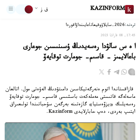
KAZINFORM
ق ز
ترەند:
2026-سايلاۋ
وقيعا
تاعايىنداۋ
اقوردا
17:45, 08 قاراشا 2023
ا ە س سالۋدا رەسەيدىڭ ۇسىنىسىن جوعارى
باعالايمىز - قاسىم- جومارت توقايەۆ
قازاقستاندا اتوم ەنەرگەتيكاسىن دامىتۋدىڭ الەۋەتى مول. اتالعان
ماسەلەگە قاتىستى مەملەكەت باسشىسى قاسىم- جومارت توقايەۆ
رەسەيلىك «يزۆەستيا» گازەتىنە بەرگەن سۇحباتىندا تولىعىراق
ايتىپ بەردى، دەپ حابارلايدى Kazinform.