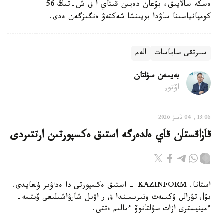
ەسكە سالايىق، بۇعان دەيىن قىتاي ا ق ش-تىڭ 56
كومپانياسىنا ساۋدا بويىنشا شەكتەۋ ەنگىزگەن ەدى.
سىرتقى ساياسات
الەم
بەيسەن سۇلتان
اۆتور
13:06, 04 تامىز 2026
قازاقستان قاي ەلدەرگە استىق ەكسپورتىن ارتتىردى
استانا. KAZINFORM - استىق ەكسپورتى دا ەداۋىر ۇلعايدى.
بۇل تۋرالى ۇكىمەت وتىرىسىندا ق ر اۋىل شارۋاشىلىعى ۆيتسە-
ءمينيسترى ازات سۇلتانوۆ ءمالىم ەتتى.