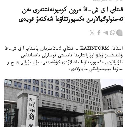
08:38, 06 تامىز 2026
قىتاي ا ق ش-قا درون كومپونەنتتەرى مەن
تەحنولوگيالارىن ەكسپورتتاۋعا شەكتەۋ قويدى
استانا. KAZINFORM - قىتاي 5-تامىزدان باستاپ ا ق ش-قا
ۇشقىشسىز ۇشۋ اپپاراتتارىنا قاتىستى قوسارلى ماقساتتاعى
تاۋارلاردى ەكسپورتتاۋعا باقىلاۋدى كۇشەيتتى. بۇل تۋرالى ق ح ر
ساۋدا مينيسترلىگى حابارلادى.