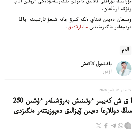
مۇرانىڭ تۇراقتى قالالىق دامۋدى ىلگەرىلەتۋدەگى ءرولىن اتاپ
وتۋگە ارنالعان.
وسىعان دەيىن قىتاي ەلگە كىرۋ جانە شىعۋ تارتىبىنە جاڭا
ەرەجەلەر ەنگىزەتىنىن
حابارلادىق
.
الەم
باقىتجول كاكەش
اۆتور
12:39, 06 تامىز 2026
ا ق ش كەيبىر ءوتىنىش بەرۋشىلەر ءۇشىن 250
مىڭ دوللارعا دەيىن ۆيزالىق دەپوزيتتەر ەنگىزدى