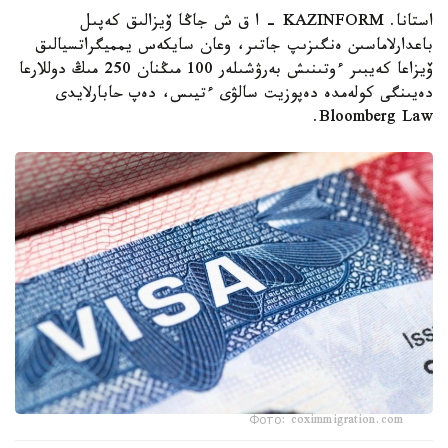
استانا. KAZINFORM – ا ق ش جاڭا ۆيزالىق كەپىل
باعدارلاماسىن ەنگىزىپ جاتىر، وعان سايكەس يمميگراتسيالىق
ۆيزاعا كەيبىر ءوتىنىش بەرۋشىلەر 100 مىڭنان 250 مىڭ دوللارعا
دەيىنگى كولەمدە دەپوزيت سالۋى ءتيىس، دەپ حابارلايدى
Bloomberg Law.
Фото: coximmigration.com