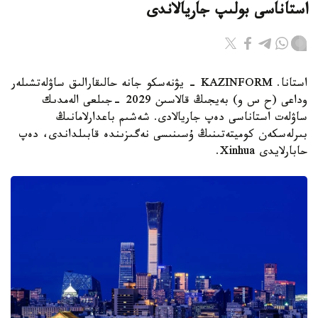
استاناسى بولىپ جاريالاندى
استانا. KAZINFORM - يۋنەسكو جانە حالىقارالىق ساۋلەتشىلەر
وداعى (ح س و) بەيجىڭ قالاسىن 2029 -جىلعى الەمدىك
ساۋلەت استاناسى دەپ جاريالادى. شەشىم باعدارلامانىڭ
بىرلەسكەن كوميتەتىنىڭ ۇسىنىسى نەگىزىندە قابىلداندى، دەپ
حابارلايدى Xinhua.