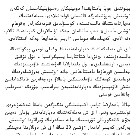
پيلوتتىق جوبا باستاپقىدا دومينيكان رەسپۋبليكاسىنان كەلگەن
ءوتىنىش بەرۋشىلەرگە قاتىستى قولدانىلادى. مەملەكەتتىك
دەپارتامەنتتىڭ مالىمەتىنشە، كونسۋلدىق قىزمەتكەرلەر «قوعام
ءۇشىن ماسىل» دەپ سانالعان جەكە تۇلعالاردان كەپىلدىك تالاپ
ەتە الادى. كەپىلدىك سوماسى ءاربىر جاعدايعا جەكە انىقتالادى.
ا ق ش مەملەكەتتىك دەپارتامەنتىنىڭ وكىلى توممي پيگوتتتىڭ
مالىمدەۋىنشە، «قۇراما شتاتتارىنا يمميگراتسيا - بۇل قۇقىق
ەمەس، ارتىقشىلىق». ول باعدارلاما الەۋمەتتىك قاۋىپسىزدىك
جەلىسىن قورعاۋعا باعىتتالعانىن جانە ءوتىنىش بەرۋشىلەردىڭ
قوعامدىق كومەككە تاۋەلدىلىگىن باعالاۋ ەرەجەلەرىن قاتاڭداتاتىن
ىشكى قاۋىپسىزدىك دەپارتامەنتىمەن بىرلەسىپ جۇزەگە اسىرىلىپ
جاتقانىن قوستى.
جاڭا باعدارلاما ترامپ اكىمشىلىگى ەنگىزگەن باسقا شەكتەۋلەردى
تولىقتىرىپ وتىر. ا ق ش مەملەكەتتىك دەپارتامەنتى بۇعان دەيىن
«ۆ» كاتەگوريالى تۋريستىك جانە ىسكەرلىك ۆيزالارعا ءوتىنىش
بەرگەن كەيبىر ادامدار ءۇشىن 20 مىڭ ا ق ش دوللارىنا دەيىنگى