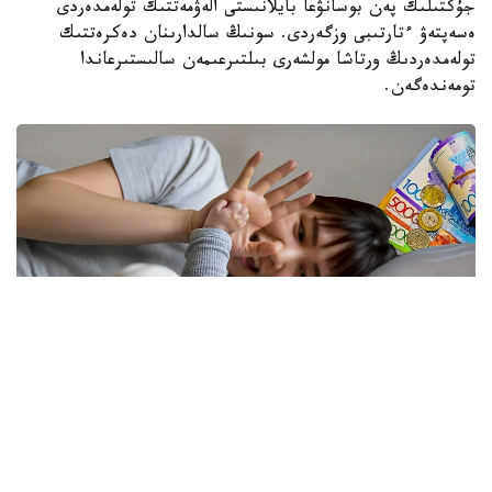
جۇكتىلىك پەن بوسانۋعا بايلانىستى الەۋمەتتىك تولەمدەردى
ەسەپتەۋ ءتارتىبى وزگەردى. سونىڭ سالدارىنان دەكرەتتىك
تولەمدەردىڭ ورتاشا مولشەرى بىلتىرعىمەن سالىستىرعاندا
تومەندەگەن.
فوتو: كوللاج: Kazinform/ Freepik
نەلىكتەن تولەم كولەمى ازايدى؟
الماتى قالاسى بويىنشا «مەملەكەتتىك الەۋمەتتىك ساقتاندىرۋ