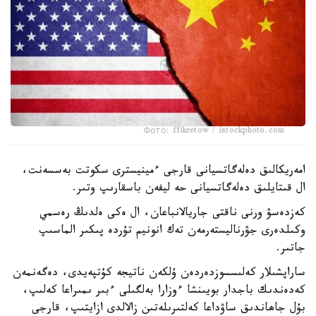
Фото: ffikretow / istockphoto.com
امەريكالىق دەلەگاتسيانى قارجى ءمينيسترى سكوتت بەسسەنت،
ال قىتايلىق دەلەگاتسيانى حە ليفەن باسقارىپ وتىر.
كەزدەسۋ ورنى ناقتى جاريالانباعان، ال ەكى ەلدىڭ رەسمي
وكىلدەرى جۋرناليستەرمەن تەك انونيم تۇردە پىكىر الماسىپ
جاتىر.
ساراپشىلار كەلىسسوزدەردەن ۇلكەن ناتيجە كۇتپەيدى، دەگەنمەن
كەدەندىك باجدار بويىنشا ءوزارا بەلگىلى ءبىر ىمىراعا كەلىپ،
بۇل جاھاندىق ساۋداعا كەلتىرىلەتىن زالالدى ازايتىپ، قارجى