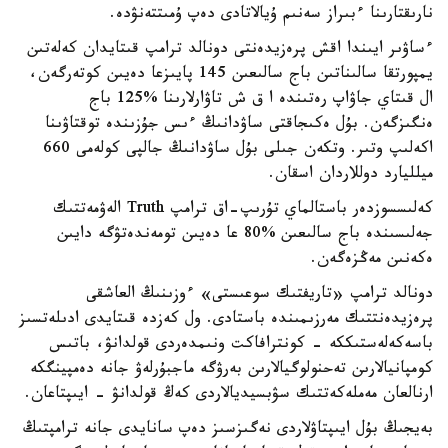
نارىقتارىنا ءبىراز سەنىم ۇيالاتادى دەپ ۇمىتتەنۋدە.
ءساۋىر ايىندا اقش پرەزيدەنتى دونالد ترامپ قىتايدان كەلەتىن
يمپورتقا سالىناتىن باج سالىعىن 145 پايىزعا دەيىن كوتەرگەن،
ال قىتاي جاۋاپ رەتىندە ا ق ش تاۋارلارىنا %125 باج
ەنگىزگەن. بۇل ەكىجاقتى ساۋدانىڭ ءىس جۇزىندە توقتاۋىنا
اكەلىپ وتىر. وتكەن جىلى بۇل ساۋدانىڭ جالپى كولەمى 660
ميلليارد دوللاردان اسقان.
كەلىسسوزدەر باستالماي تۇرىپ-اق ترامپ Truth الەۋمەتتىك
جەلىسىندە باج سالىعىن %80 عا دەيىن تومەندەتۋگە دايىن
ەكەنىن مەڭزەگەن.
دونالد ترامپ «تاريفتىك سوعىستى» ءوزىنىڭ العاشقى
پرەزيدەنتتىك مەرزىمىندە باستادى. ول كەزدە قىتايدى ادىلەتسىز
باسەكەلەستىككە - كونترافاكت ونىمدەردى قولدانۋ، باتىس
كومپانيالارىن تەحنولوگيالارىن بەرۋگە ماجبۇرلەۋ جانە دەمپينگكە
ارنالعان مەملەكەتتىك سۋبسيديالاردى كەڭ قولدانۋ - ايىپتاعان.
بەيجىڭ بۇل ايىپتاۋلاردى نەگىزسىز دەپ سانايدى جانە ترامپتىڭ