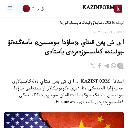
KAZINFORM
ق ز
ترەند:
2026-سايلاۋ
وقيعا
تاعايىنداۋ
اقوردا
07:07, 11 مامىر 2025
ا ق ش پەن قىتاي «ساۋدا سوعىسىن» باسەڭدەتۋ
جونىندە كەلىسسوزدەردى باستادى
استانا. KAZINFORM – ا ق ش پەن قىتاي دەلەگاتسيالارى
جەنيەۆادا الەمدەگى ەڭ ءىرى ەكونوميكالار اراسىنداعى ساۋدا
سوعىسىن باسەڭدەتۋگە باعىتتالعان جوعارى دەڭگەيدەگى
كەلىسسوزدەردى باستادى، Euronews.