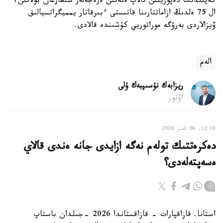
كەپىلدىك دەپوزيتىن تالاپ ەتەتىن ەرەجەلەر شىعارعان بولاتىن،
ال 75 ەلدىڭ ازاماتتارىنا قاتىستى ءبىرقاتار يمميگراتسيالىق
ۆيزالاردى بەرۋگە موراتوريي كۇشىندە قالادى.
الەم
ريزابەك نۇسىپبەك ۇلى
اۆتور
12:10, 06 تامىز 2026
دەكرەتتىك تولەم نەگە ازايدى جانە ەندى قالاي
ەسەپتەلەدى؟
استانا. قازاقپارات - قازاقستاندا 2026 -جىلدان باستاپ