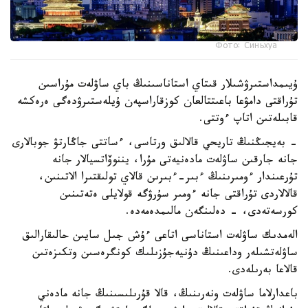
Фото: Синьхуа
ۇيىمداستىرۋشىلار قىتاي استاناسىنىڭ باي ساۋلەت مۇراسىن
تۇراقتى دامۋعا باعىتتالعان كوزقاراسپەن ۇيلەستىرۋدەگى ەرەكشە
قابىلەتىن اتاپ ءوتتى.
- بەيجىڭنىڭ تاريحي قالالىق ورتاسى، ءساتتى جاڭارتۋ جوبالارى
جانە جارقىن ساۋلەت مادەنيەتى مۇرا، يننوۆاتسيالار جانە
تۇرعىندار ءومىرىنىڭ ءبىر-ءبىرىن قالاي تولىقتىرا الاتىنىن،
قالالاردى تۇراقتى جانە ءومىر سۇرۋگە قولايلى ەتەتىنىن
كورسەتەدى، - دەلىنگەن مالىمدەمەدە.
الەمدىك ساۋلەت استاناسى اتاعى ءۇش جىل سايىن حالىقارالىق
ساۋلەتشىلەر وداعىنىڭ دۇنيەجۇزىلىك كونگرەسىن وتكىزەتىن
قالاعا بەرىلەدى.
باعدارلاما ساۋلەت ونەرىنىڭ، قالا قۇرىلىسىنىڭ جانە مادەني