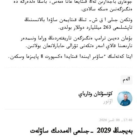
جوعارى باجدارىن تەك قىتايعا عانا ەمەس، باسقا ەلدەرگە دە
ەنگىزگەنىن ەسكە سالادى.
وتكەن جىلى ا ق ش- تىڭ قىتايمەن ساۋدا بالانسىنىڭ
تاپشىلىعى 263 ميلليارد دوللار بولدى.
بۇعان دەيىن ترامپ ەنگىزگەن تاريفتەردىڭ وراما ونىمدەر
نارىعىنا قالاي اسەر ەتكەنى تۋرالى حابارلانعان بولاتىن.
ايتا كەتەلىك ءساۋىر ايىندا قىتايدا ەكسپورت 8 پايىزعا وسكەن.
الەم
كۇنسۇلتان وتارباي
اۆتور
17:46, 06 تامىز 2026
بەيجىڭ 2029 -جىلعى الەمدىك ساۋلەت