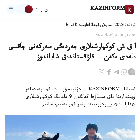
KAZINFORM
ق ز
ترەند:
2026-سايلاۋ
وقيعا
تاعايىنداۋ
اقوردا
17:56, 10 قىركۇيەك 2024
ا ق ش كوكپارشىلارى جەردەگى سەركەنى جاقسى
ىلەدى ەكەن - قازاقستاندىق شاباندوز
استانا. KAZINFORM - دۇنيەجۇزىلىك كوشپەندىلەر
ويىندارىنا باق سىناۋعا كەلگەن 9 ەلدىڭ كوكپارشىلارى
«قازانات» يپپودرومىندا ونەر كورسەتىپ جاتىر.