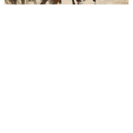
Фото: Мақсат Шағырбаев/ Kazinform
جەر- جاھاننىڭ 90 عا جۋىق مەملەكەتىنەن كەلگەن 2500 گە
تارتا سپورتشى ءبىر اپتاعا جۋىق كوشپەندى حالىقتاردىڭ ءتول
سپورتىنان سىنعا ءتۇسىپ، 97 مەدال جيىنتىعىن ساراپقا سالدى.
وسى ورايدا تۋريزم جانە سپورت مينيسترلىگى كوشپەندىلەر
وليمپياداسىندا تىركەلگەن قىزىقتى دەرەكتەردى ۇسىندى.
قازاقستان قورجىنىندا قانشا جۇلدە بار؟
التى كۇنگى الاماندا ۇلتتىق قۇراما سپورتشىلارى 43 التىن، 32
كۇمىس، 37 قولا (جالپى 112 مەدال) جۇلدە ولجالاپ، جالپى
كوماندالىق ەسەپتە ءبىرىنشى ورىنعا يە بولدى. ويىنداردا جالپى
سانى 33 ەلدىڭ سپورتشىسى مەدال يەلەندى. جۇلدە العان
مەملەكەتتەر قاتارىندا مۇحيتتىڭ ارعى بەتىنەن كەلگەن كانادا
مەن مەكسيكا وكىلدەرى دە بار.