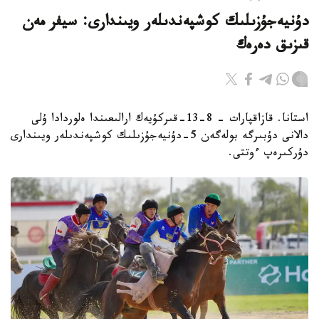
دۇنيەجۇزىلىك كوشپەندىلەر ويىندارى: سيفر مەن
قىزىق دەرەك
استانا. قازاقپارات - 8-13-قىركۇيەك ارالىعىندا ەلوردادا ۇلى
دالانى دۇبىرگە بولەگەن 5-دۇنيەجۇزىلىك كوشپەندىلەر ويىندارى
دۇركىرەپ ءوتتى.