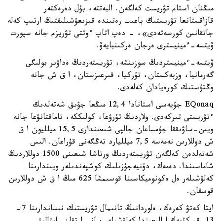
مىڭنان استام تۋريست كەلگەن. البەتتە، بۇل دەرەكتەر
قازاقستانعا تۋريستىك باعىت رەتىندە قىزىعۋشىلىقتىڭ ارتىپ كەلە
جاتقانىن كورسەتەدى»، - دەپ اتاپ ءوتتى تۋريزم جانە سپورت
ۆيتسە-ءمينيسترى ەرجان ەركىنبايەۆ.
ۆيتسە-ءمينيستردىڭ سوزىنشە، تۋريستەردىڭ ەداۋىر بولىگى
گەرمانيا، وزبەكستان، تۇركيا، قىرعىزستان، ا ق ش جانە
وڭتۇستىك كورەيادان كەلەدى.
EQonaq جۇيەسى استانادا 12,4 مىڭعا جۋىق شەتەلدىك
ءتۋريستى تىركەدى. ولاردىڭ تۇرۋعا، كولىككە، تاماقتانۋعا جانە
ويىن-ساۋىققا جۇمساعان جالپى شىعىندارى 15,5 ميلليون ا ق
ش دوللارىن نەمەسە 7,5 ميلليارد تەڭگەنى قۇراعان. الىس
شەتەلدەن كەلگەن تۋريستەردىڭ ورتاشا شىعىنى 1500 دوللاردىڭ
شاماسىندا. دەمەك، دۇنيەجۇزىلىك كوشپەندىلەر ويىندارىنا
كەلۋشىلەر ەل ەكونوميكاسىنا قوسىمشا 625 مىڭ ا ق ش دوللارىن
قوسقان.
ايتا كەتۋ كەرەك، ەلوردانىڭ تانىمال تۋريستىك نىساندارىنا 7-