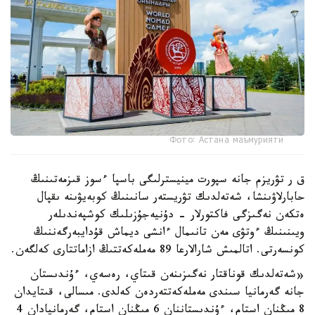
Фото: Астана маъмурияти
ق ر تۋريزم جانە سپورت مينيسترلىگى باسپا ءسوز قىزمەتىنىڭ
حابارلاۋىنشا، شەتەلدىك تۋريستەر سانىنىڭ كوبەيۋىنە ىقپال
ەتكەن نەگىزگى فاكتورلار - دۇنيەجۇزىلىك كوشپەندىلەر
ويىنىنىڭ ءوتۋى مەن تانىمال ءانشى ديماش قۇدايبەرگەننىڭ
كونسەرتى. اتالمىش شارالارعا 89 مەملەكەتتىڭ ازاماتتارى كەلگەن.
«شەتەلدىك قوناقتار نەگىزىنەن قىتاي، رەسەي، ءۇندىستان
جانە گەرمانيا سىندى مەملەكەتتەردەن كەلدى. مىسالى، قىتايدان
8 مىڭنان استام، ءۇندىستاننان 6 مىڭنان استام، گەرمانيادان 4