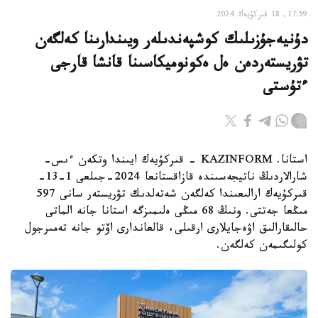
17:59, 18 قىركۇيەك 2024
دۇنيەجۇزىلىك كوشپەندىلەر ويىندارىنا كەلگەن
تۋريستەردەن ەل ەكونوميكاسىنا قانشا قارجى
ءتۇستى
استانا. KAZINFORM - قىركۇيەك ايىندا وتكەن ءىس-
شارالاردىڭ ناتيجەسىندە قازاقستانعا 2024-جىلعى 1-13-
قىركۇيەك ارالىعىندا كەلگەن شەتەلدىك تۋريستەر سانى 597
مىڭعا جەتتى. ونىڭ 68 مىڭى ەلىمىزگە استانا جانە الماتى
حالىقارالىق اۋەجايلارى ارقىلى، قالعاندارى اۆتو جانە تەمىرجول
كولىگىمەن كەلگەن.