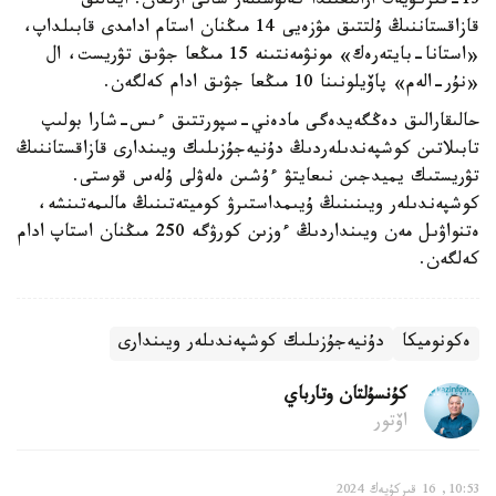
13-قىركۇيەك ارالىعىندا كەلۋشىلەر سانى ارتقان. ايتالىق
قازاقستاننىڭ ۇلتتىق مۋزەيى 14 مىڭنان استام ادامدى قابىلداپ،
«استانا-بايتەرەك» مونۋمەنتىنە 15 مىڭعا جۋىق تۋريست، ال
«نۇر-الەم» پاۆيلونىنا 10 مىڭعا جۋىق ادام كەلگەن.
حالىقارالىق دەڭگەيدەگى مادەني-سپورتتىق ءىس-شارا بولىپ
تابىلاتىن كوشپەندىلەردىڭ دۇنيەجۇزىلىك ويىندارى قازاقستاننىڭ
تۋريستىك يميدجىن نىعايتۋ ءۇشىن ەلەۋلى ۇلەس قوستى.
كوشپەندىلەر ويىنىنىڭ ۇيىمداستىرۋ كوميتەتىنىڭ مالىمەتىنشە،
ەتنواۋىل مەن ويىنداردىڭ ءوزىن كورۋگە 250 مىڭنان استاپ ادام
كەلگەن.
ەكونوميكا
دۇنيەجۇزىلىك كوشپەندىلەر ويىندارى
كۇنسۇلتان وتارباي
اۆتور
10:53, 16 قىركۇيەك 2024