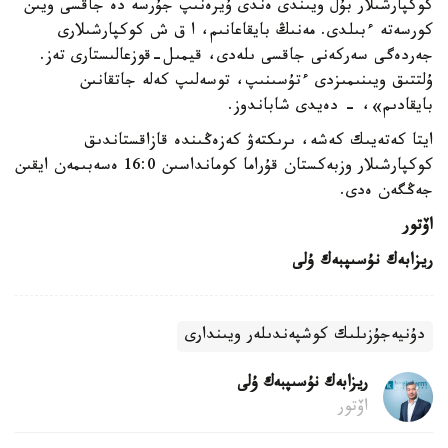
كوكپارشىلار بۇل ويىندى ەندى ۇيرەنىپ جۇرسە دە جاقسى ويىن
كورسەتە ءبىلدى. مەنىڭ بايقاعانىم، ا ق ش كوكپارشىلارى
جەردەگى سەركەنى جاقسى ىلەدى، قيمىل-قوزعالىستارى تەز.
ۇلتتىق ويىنىمىزدى ءتۇسىنىپ، توسەلىپ كەلە جاتقانىن
بايقادىم»، - دەيدى شاباندوز.
ايتا كەتەيىك كەشە، ىرىكتەۋ كەزەڭىندە قازاقستاندىق
كوكپارشىلار وزبەكستان قۇراما كومانداسىن 16:0 ەسەبىمەن ايقىن
جەڭگەن ەدى.
اۆتور
ريزابەك نۇسىپبەك ۇلى
دۇنيەجۇزىلىك كوشپەندىلەر ويىندارى
ريزابەك نۇسىپبەك ۇلى
اۆتور