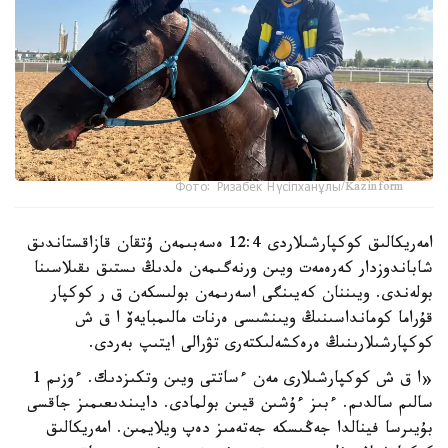
Фото: Ризабек Нүсіпханұлы/Kazinform
امەريكالىق كوكپارشىلاردى 12:4 ەسەبىمەن ۇتقان قازاقستاندىق
شاباندوزدار كەرەمەت ويىن ورنەگىمەن ەلدىڭ ىستىق ىقىلاسىنا
بولەندى. ويىننان كەيىنگى اسەرىمەن بولىسكەن ق ر كوكپار
قۇراما كومانداسىنىڭ ويىنشىسى ەرنات مالىمبايەۆ ا ق ش
كوكپارشىلارىنىڭ ەرەكشەلىكتەرى تۋرالى ايتىپ بەردى.
«ا ق ش كوكپارشىلارى مەن ءساتتى ويىن وتكىزدىك. ءوزىم 1
سالىم سالدىم. ءبىز ءۇشىن قيىن بولمادى. دايىندىعىمىز جاقسى
بۇيىرسا فينالدا جەڭىسكە جەتەمىز دەپ ويلايمىن. امەريكالىق