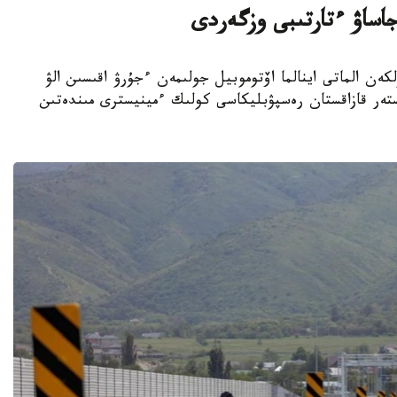
 جاساۋ ءتارتىبى وزگەردى
يسترلىگى ۇلكەن الماتى اينالما اۆتوموبيل جولىمەن ءجۇرۋ اقىسىن الۋ
ستەر قازاقستان رەسپۋبليكاسى كولىك ءمينيسترى مىندەتىن