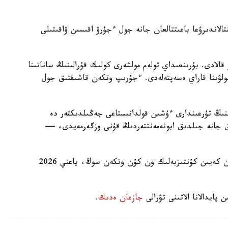
الاندىرۋعا باعىتتالعان جانە جول ءجۇرۋ اقىسىن ۋاقىتىلى
لادى. بۇرىنعىداي تولەم مولشەرى كولىك قۇرالىنىڭ ساناتىنا
ولۋىنا قاراي ەسەپتەلەدى. ءجۇرىپ وتكەن قاشىقتىق جول
رىنىڭ تۇرعىندارى ءۇشىن قولدانىستاعى جەڭىلدىكتەر دە
لىق جانە جىلدىق ابونەمەنتتەردىڭ قۇنى وزگەرمەيدى، —
وزگەرىستەر بۇيرىق العاش رەسمي جاريالانعان كۇننەن كەيىن كۇنتىزبەلىك ون كۇن وتكەن سوڭ، ياعني 2026
پايدالانا الاتىنى تۋرالى
جازعان ەدىك
.