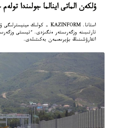
ۇلكەن الماتى اينالما جولىندا تولەم
استانا. KAZINFORM - كولىك مين
تارتىبىنە وزگەرىستەر ەنگىزدى. ءتيىستى وزگەرى
اتقارۋشىنىڭ بۇيرىعىمەن بەكىتىلدى.