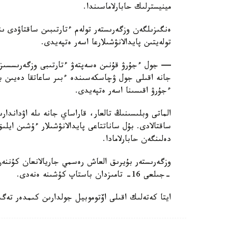
مينيسترلىك حابارلاماسىندا.
ەنگىزىلگەن وزگەرىستەر تولەم ءتارتىبىن ساقتاۋدى ىنت
تولەيتىن پايدالانۋشىلارعا اسەر ەتپەيدى.
— جول ءجۇرۋ قۇنىن ەسەپتەۋ ءتارتىبى وزگەرىسسىز قا
جانە اقىلى جول ۋچاسكەسىندە ءبىر ساعاتقا دەيىن ب
ءجۇرۋ اقىسىنا اسەر ەتپەيدى.
الماتى وبلىسىنىڭ تالعار، قاراساي جانە ىلە اۋداندا
ساقتالادى. بۇل ساناتتاعى پايدالانۋشىلار ءۇشىن اي
دەلىنگەن حابارلامادا.
-جىلعى 16- تامىزدان باستاپ كۇشىنە ەنەدى.
ايتا كەتەلىك اقىلى اۆتوموبيل جولدارىن كىمدەر تەگىن 