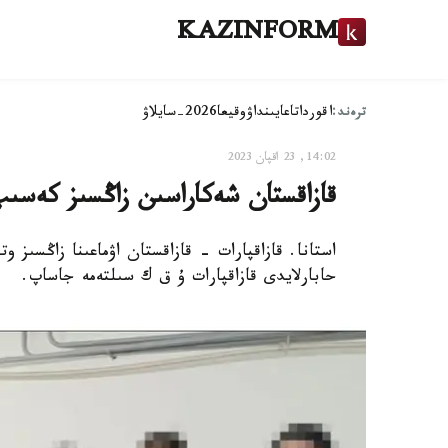
KAZINFORM
ترەند:
اقوردا
تاعايىنداۋ
وقيعا
2026-سايلاۋ
14:02, 23 اقپان 2023
قازاقستان شەكاراسىن زاڭسىز كەسىپ وتپەك بولعان 
حابارلايدى قازاقپارات ۇ ق ك سىلتەمە جاساپ.