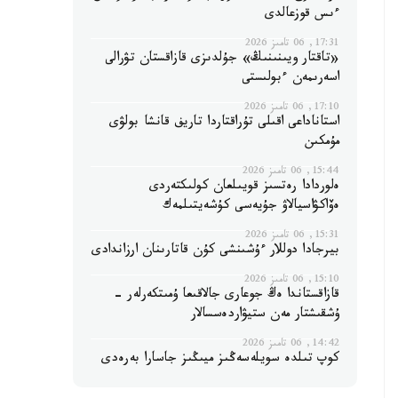
ءىس قوزعالدى
17:31, 06 تامىز 2026
«تاقتار ويىنىنىڭ» جۇلدىزى قازاقستان تۋرالى
اسەرىمەن ءبولىستى
17:10, 06 تامىز 2026
استاناداعى اقىلى تۇراقتاردا تاريف قانشا بولۋى
مۇمكىن
15:44, 06 تامىز 2026
ەلوردادا رەتسىز قويىلعان كولىكتەردى
ەۆاكۋاسيالاۋ جۇيەسى كۇشەيتىلمەك
15:31, 06 تامىز 2026
بيرجادا دوللار ءۇشىنشى كۇن قاتارىنان ارزاندادى
15:10, 06 تامىز 2026
قازاقستاندا ەڭ جوعارى جالاقىعا ۇمىتكەرلەر -
ۇشقىشتار مەن ستيۋاردەسسالار
14:42, 06 تامىز 2026
كوپ تىلدە سويلەسەڭىز ميىڭىز جاسارا بەرەدى