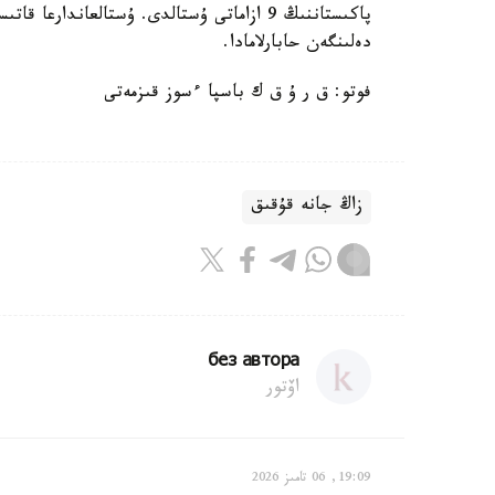
پاكىستاننىڭ 9 ازاماتى ۇستالدى. ۇستالعاند
دەلىنگەن حابارلامادا.
فوتو: ق ر ۇ ق ك باسپا ءسوز قىزمەتى
زاڭ جانە قۇقىق
без автора
اۆتور
19:09, 06 تامىز 2026