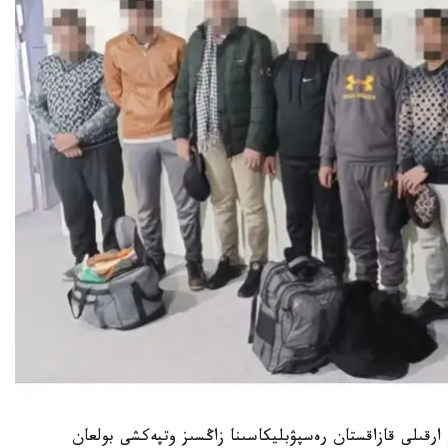
ى ارقىلى قازاقستان رەسپۋبليكاسىنا زاڭسىز وتپەكشى بولعان