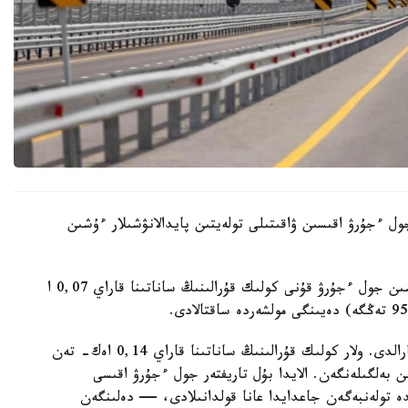
 ءجۇرۋ اقىسىن ۋاقىتىلى تولەيتىن پايدالانۋشىلار ءۇشىن
— تولەمدى ۋاقىتىلى جۇرگىزەتىن پايدالانۋشىلار ءۇشىن جول ءجۇرۋ قۇنى كولىك قۇرالىنىڭ ساناتىنا قاراي 0,07 ا
سونىمەن قاتار، بۇيرىقپەن نەگىزگى تاريفتەر قايتا قارالدى. ولار كولىك قۇرالىنىڭ ساناتىنا قاراي 0,14 اەك- تەن
اەك- كە (1903 تەڭگە) دەيىن بەلگىلەنگەن. الايدا بۇل تاريفتەر جول ءجۇرۋ اقىسى
تولەنبەگەن جاعدايدا عانا قولدانىلادى، — دەلىنگەن