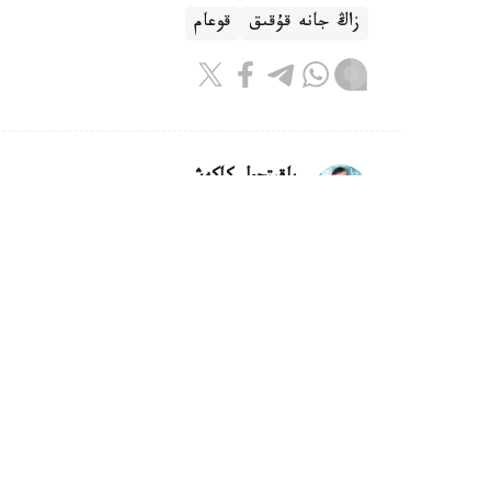
زاڭ جانە قۇقىق
قوعام
باقىتجول كاكەش
اۆتور
18:30, 06 تامىز 2026
ءوندىرىپ الۋ ءۇشىن ءىس قوزعالد
تەڭگە كولەمىندەگى ەكولوگيالىق ايىپپۇلدى ماجبۇ