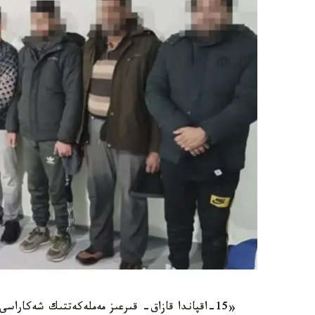
«15-اقپاندا قازاق- قىرعىز مەملەكەتتىك شەكاراس