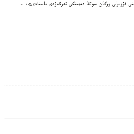
ارعا قاتىستى قۇزىرلى ورگان سوتقا دەيىنگى تەرگەۋدى باستادى»، -