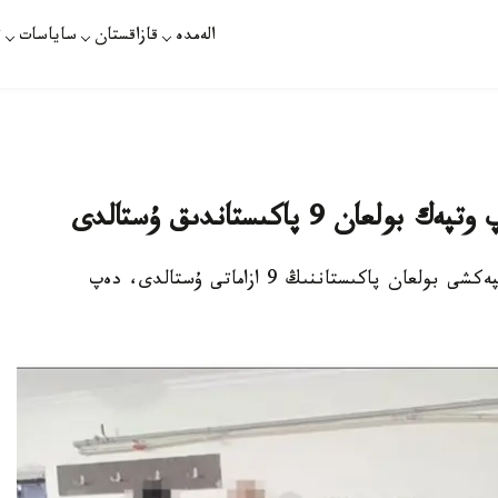
الەمدە
قازاقستان
ساياسات
ت
9 پاكىستاندىق ۇستالدى
استانا. قازاقپارات - قازاقستان اۋماعىنا زاڭسىز وتپەكشى بولعان پاكىستاننىڭ 9 ازاماتى ۇستالدى، دەپ