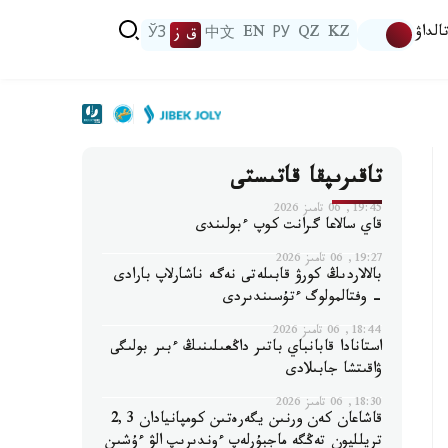
الداۋ
KZ
QZ
РУ
EN
中文
ق ز
ЎЗ
تاقىرىپقا قاتىستى
19:45, 06 تامىز 2026
قاي سالاعا گرانت كوپ ءبولىندى
19:27, 06 تامىز 2026
بالالاردىڭ كورۋ قابىلەتى نەگە ناشارلاپ بارادى
- وفتالمولوگ ءتۇسىندىردى
18:44, 06 تامىز 2026
استانادا قابانباي باتىر داڭعىلىنىڭ ءبىر بولىگى
ۋاقىتشا جابىلادى
18:30, 06 تامىز 2026
قاشاعان كەن ورنىن يگەرەتىن كومپانيادان 2,3
تريلليون تەڭگە ماجبۇرلەپ ءوندىرىپ الۋ ءۇشىن