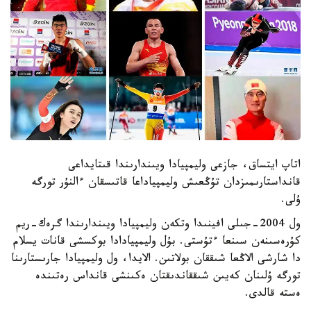
اتاپ ايتساق، جازعى وليمپيادا ويىندارىندا قىتايداعى
قانداستارىمىزدان تۇڭعىش وليمپياداعا قاتىسقان ءالنۇر تورگە
ۇلى.
ول 2004-جىلى افينىدا وتكەن وليمپيادا ويىندارىندا گرەك-ريم
كۇرەسىنەن سىنعا ءتۇستى. بۇل وليمپيادادا بوكسشى قانات يسلام
دا شارشى الاڭعا شىققان بولاتىن. الايدا، ول وليمپيادا جارىستارىنا
تورگە ۇلىنان كەيىن شىققاندىقتان ەكىنشى قانداس رەتىندە
ەستە قالدى.