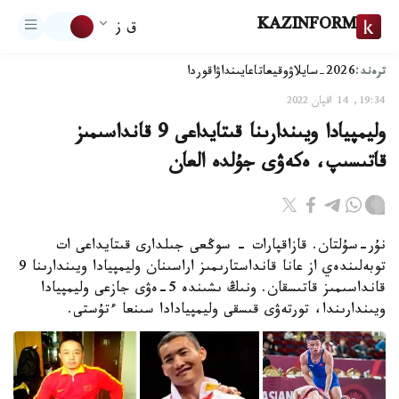
KAZINFORM
ق ز
ترەند:
2026-سايلاۋ
وقيعا
تاعايىنداۋ
اقوردا
19:34, 14 اقپان 2022
وليمپيادا ويىندارىنا قىتايداعى 9 قانداسىمىز
قاتىسىپ، ەكەۋى جۇلدە العان
نۇر-سۇلتان. قازاقپارات - سوڭعى جىلدارى قىتايداعى ات
توبەلىندەي از عانا قانداستارىمىز اراسىنان وليمپيادا ويىندارىنا 9
قانداسىمىز قاتىسقان. ونىڭ ىشىندە 5-ەۋى جازعى وليمپيادا
ويىندارىندا، تورتەۋى قىسقى وليمپيادادا سىنعا ءتۇستى.