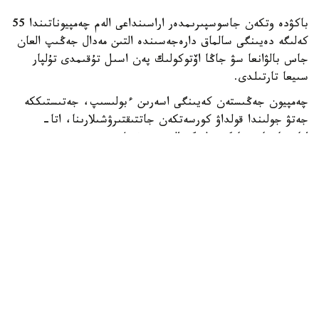
باكۋدە وتكەن جاسوسپىرىمدەر اراسىنداعى الەم چەمپيوناتىندا 55
كەلىگە دەيىنگى سالماق دارەجەسىندە التىن مەدال جەڭىپ العان
جاس بالۋانعا سۋ جاڭا اۆتوكولىك پەن اسىل تۇقىمدى تۇلپار
سىيعا تارتىلدى.
چەمپيون جەڭىستەن كەيىنگى اسەرىن ءبولىسىپ، جەتىستىككە
جەتۋ جولىندا قولداۋ كورسەتكەن جاتتىقتىرۋشىلارىنا، اتا-
اناسىنا جانە جانكۇيەرلەرگە العىسىن ءبىلدىردى.
- بۇل جەڭىستىڭ قۋانىشىن سوزبەن جەتكىزۋ قيىن. وسى كۇنگە
جەتۋ ءۇشىن كوپ ەڭبەك ەتتىك، تالماي جاتتىقتىق. قۋانىشىمدى
وتباسىممەن جانە بارشا قازاقستان حالقىمەن بولىسەمىن. ەڭ
الدىمەن باپكەرلەرىمە جانە اتا-اناما شەكسىز العىس ايتامىن. ولار
مەنى كۇنى-ءتۇنى دايىندادى، - دەدى ديار امانالى.
جەرلەستەرى الەم چەمپيونىنىڭ تاريحي جەتىستىگىن قازاقى
داستۇرمەن اتاپ ءوتىپ، قۇرمەت بەلگىسى رەتىندە تۇلپار
مىنگىزدى. جاس سپورتشى جاڭا سايگۇلىگىن قۋانىشپەن
قابىلداپ، العاش رەت تىزگىندەدى.