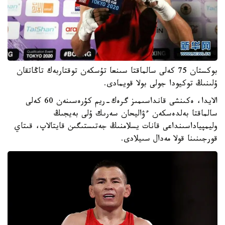
بوكستان 75 كەلى سالماقتا سىنعا تۇسكەن توقتاربەك تاڭاتقان
ۇلىنىڭ توكيودا جولى بولا قويمادى.
الايدا، ەكىنشى قانداسىمىز گرەك-ريم كۇرەسىنەن 60 كەلى
سالماقتا بەلدەسكەن ءۋاليحان سەرىك ۇلى بەيجىڭ
وليمپياداسىنداعى قانات يسلامنىڭ جەتىستىگىن قايتالاپ، قىتاي
قورجىنىنا قولا مەدال سىيلادى.