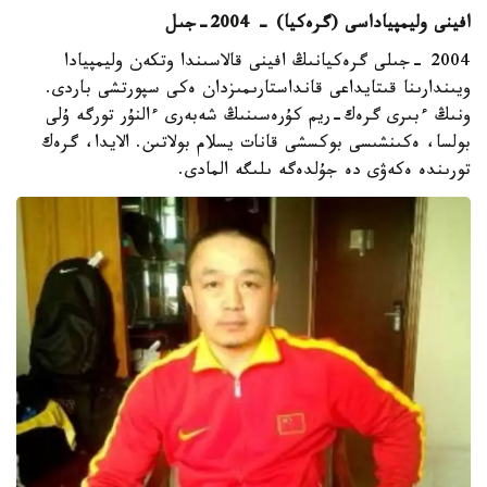
افينى وليمپياداسى (گرەكيا) - 2004-جىل
2004 -جىلى گرەكيانىڭ افينى قالاسىندا وتكەن وليمپيادا
ويىندارىنا قىتايداعى قانداستارىمىزدان ەكى سپورتشى باردى.
ونىڭ ءبىرى گرەك-ريم كۇرەسىنىڭ شەبەرى ءالنۇر تورگە ۇلى
بولسا، ەكىنشىسى بوكسشى قانات يسلام بولاتىن. الايدا، گرەك
تورىندە ەكەۋى دە جۇلدەگە ىلىگە المادى.