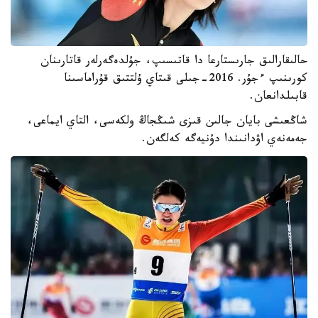
حالىقارالىق جارىستارعا دا قاتىسىپ، جۇلدەگەرلەر قاتارىنان
كورىنىپ ءجۇر. 2016-جىلى قىتاي ۇلتتىق قۇراماسىنا
قابىلدانعان.
شاڭعىشى بايان جالىن قىزى شىڭجاڭ ولكەسى، التاي ايماعى،
جەمەنەي اۋدانىندا دۇنيەگە كەلگەن.