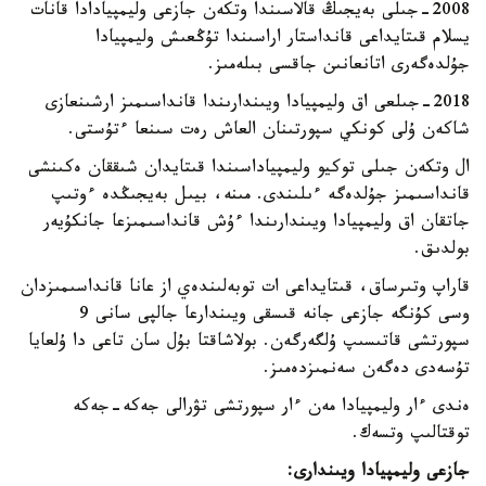
2008-جىلى بەيجىڭ قالاسىندا وتكەن جازعى وليمپيادادا قانات
يسلام قىتايداعى قانداستار اراسىندا تۇڭعىش وليمپيادا
جۇلدەگەرى اتانعانىن جاقسى بىلەمىز.
2018-جىلعى اق وليمپيادا ويىندارىندا قانداسىمىز ارشىنعازى
شاكەن ۇلى كونكي سپورتىنان العاش رەت سىنعا ءتۇستى.
ال وتكەن جىلى توكيو وليمپياداسىندا قىتايدان شىققان ەكىنشى
قانداسىمىز جۇلدەگە ءىلىندى. مىنە، بيىل بەيجىڭدە ءوتىپ
جاتقان اق وليمپيادا ويىندارىندا ءۇش قانداسىمىزعا جانكۇيەر
بولدىق.
قاراپ وتىرساق، قىتايداعى ات توبەلىندەي از عانا قانداسىمىزدان
وسى كۇنگە جازعى جانە قىسقى ويىندارعا جالپى سانى 9
سپورتشى قاتىسىپ ۇلگەرگەن. بولاشاقتا بۇل سان تاعى دا ۇلعايا
تۇسەدى دەگەن سەنمىزدەمىز.
ەندى ءار وليمپيادا مەن ءار سپورتشى تۋرالى جەكە-جەكە
توقتالىپ وتسەك.
جازعى وليمپيادا ويىندارى: