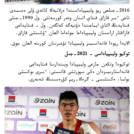
2016-جىلعى ريو وليمپياداسىندا ەرلانبەك كاتەي ۇلى ەسىمدى
تاعى ءبىر قازاق قىتاي اتىنان ونەر كورسەتتى. ول 1990-جىلى
قىتايدىڭ التاي ايماعىندا دۇنيەگە كەلگەن. ول - قىتايداعى
قازاقتار اراسىنان وليمپياداعا جولداما العان ءۇشىنشى قازاق.
الايدا ريودا قانداسىمىز وليمپيادا تۇعىرىنان كورىنە العان جوق.
توكيو وليمپياداسى - 2021-جىل
توكيودا وتكەن جازعى وليمپيادا ويىندارىنا قىتايداعى
قانداستارىمىزدان ەكى سپورتشى قاتىستى: ءبىرى بوكسشى
بولسا، ەكىنشىسى - گرەك-ريم كۇرەسىنىڭ شەبەرى.