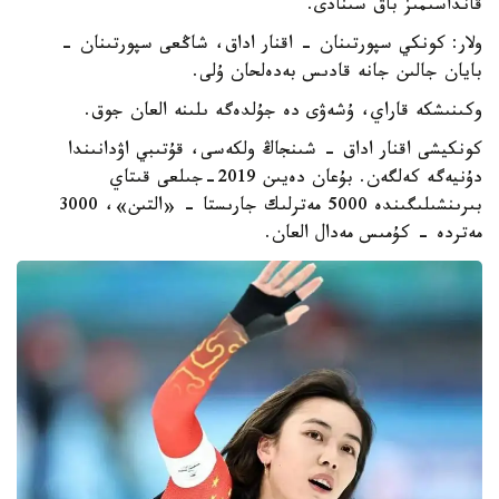
قانداسىمىز باق سىنادى.
ولار: كونكي سپورتىنان - اقنار اداق، شاڭعى سپورتىنان -
بايان جالىن جانە قادىس بەدەلحان ۇلى.
وكىنىشكە قاراي، ۇشەۋى دە جۇلدەگە ىلىنە العان جوق.
كونكيشى اقنار اداق - شىنجاڭ ولكەسى، قۇتىبي اۋدانىندا
دۇنيەگە كەلگەن. بۇعان دەيىن 2019-جىلعى قىتاي
بىرىنشىلىگىندە 5000 مەترلىك جارىستا - «التىن»، 3000
مەتردە - كۇمىس مەدال العان.