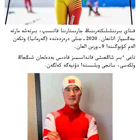
قىتاي بىرىنشىلىكتەرىنىڭ جارىستارىنا قاتىسىپ، بىرنەشە مارتە
جەڭىمپاز اتانعان. 2020-جىلى درەزدەندە (گەرمانيا) وتكەن
الەم كۋبوگىندا 9-ورىن العان.
تاعى ءبىر شاڭعىشى قانداسىمىز قادىس بەدەلحان شىڭجاڭ
ولكەسى، سانجى وبلىسىندا دۇنيەگە كەلگەن.