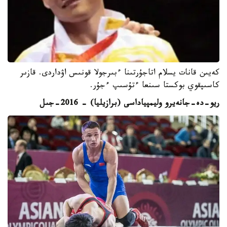
كەيىن قانات يسلام اتاجۇرتىنا ءبىرجولا قونىس اۋداردى. قازىر
كاسىپقوي بوكستا سىنعا ءتۇسىپ ءجۇر.
ريو-دە-جانەيرو وليمپياداسى (برازيليا) - 2016-جىل