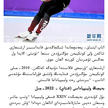
اتاپ ايتساق، پحەنچحاندا شىڭجاڭدىق قانداسىمىز ارشىنعازى
شاكەن ۇلى كونكيمەن جۇگىرۋدەن سىنعا ءتۇستى. الايدا ول
جەڭىس تۇعىرىنان كورىنە العان جوق.
ارشىنعازى ءۇرىمجى قالاسىندا دۇنيەگە كەلگەن. 2010-جىلى
كونكيمەن جۇگىرۋدەن قىتايدىڭ ۇلتتىق قۇراماسىنىڭ مۇشەسى
اتانىپ، ءبىرىنشى رەت وليمپياداعا قاتىستى.
بەيجىڭ وليمپياداسى (قىتاي) - 2022-جىل
بۇل كۇندەرى بەيجىڭدە XXIV قىسقى وليمپيادا ءوتىپ جاتىر.
وسىعان دەيىن حابارلاعانىمىزداي اتالعان دودادا ءۇش بىردەي