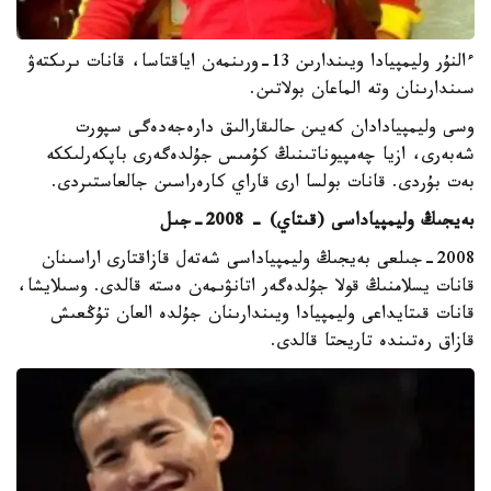
ءالنۇر وليمپيادا ويىندارىن 13-ورىنمەن اياقتاسا، قانات ىرىكتەۋ
سىندارىنان وتە الماعان بولاتىن.
وسى وليمپيادادان كەيىن حالىقارالىق دارەجەدەگى سپورت
شەبەرى، ازيا چەمپيوناتىنىڭ كۇمىس جۇلدەگەرى باپكەرلىككە
بەت بۇردى. قانات بولسا ارى قاراي كارەراسىن جالعاستىردى.
بەيجىڭ وليمپياداسى (قىتاي) - 2008-جىل
2008-جىلعى بەيجىڭ وليمپياداسى شەتەل قازاقتارى اراسىنان
قانات يسلامنىڭ قولا جۇلدەگەر اتانۋىمەن ەستە قالدى. وسىلايشا،
قانات قىتايداعى وليمپيادا ويىندارىنان جۇلدە العان تۇڭعىش
قازاق رەتىندە تاريحتا قالدى.