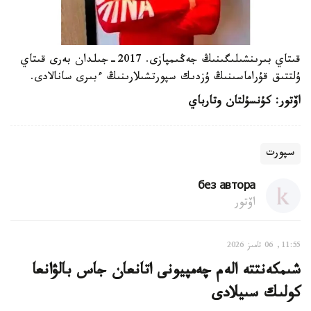
قىتاي بىرىنشىلىگىنىڭ جەڭىمپازى. 2017-جىلدان بەرى قىتاي
ۇلتتىق قۇراماسىنىڭ ۇزدىك سپورتشىلارىنىڭ ءبىرى سانالادى.
اۆتور: كۇنسۇلتان وتارباي
سپورت
без автора
اۆتور
11:55, 06 تامىز 2026
شىمكەنتتە الەم چەمپيونى اتانعان جاس بالۋانعا
كولىك سىيلادى