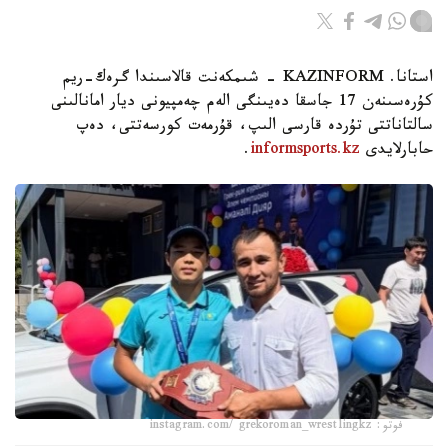
استانا. KAZINFORM - شىمكەنت قالاسىندا گرەك-ريم
كۇرەسىنەن 17 جاسقا دەيىنگى الەم چەمپيونى ديار امانالىنى
سالتاناتتى تۇردە قارسى الىپ، قۇرمەت كورسەتتى، دەپ
حابارلايدى
informsports.kz
.
فوتو: instagram.com/ grekoroman_wrestlingkz