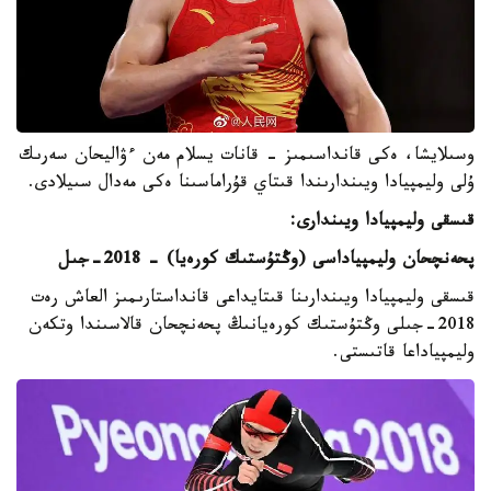
وسىلايشا، ەكى قانداسىمىز - قانات يسلام مەن ءۋاليحان سەرىك
ۇلى وليمپيادا ويىندارىندا قىتاي قۇراماسىنا ەكى مەدال سىيلادى.
قىسقى وليمپيادا ويىندارى:
پحەنچحان وليمپياداسى (وڭتۇستىك كورەيا) - 2018-جىل
قىسقى وليمپيادا ويىندارىنا قىتايداعى قانداستارىمىز العاش رەت
2018-جىلى وڭتۇستىك كورەيانىڭ پحەنچحان قالاسىندا وتكەن
وليمپياداعا قاتىستى.