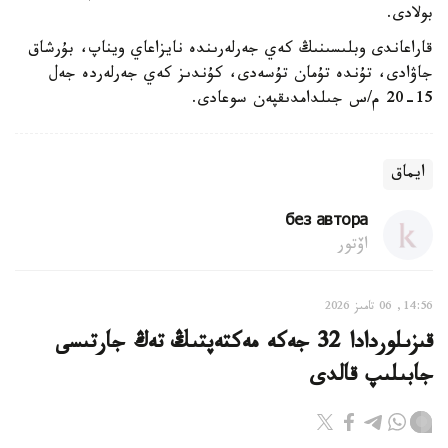
بولادى.
قاراعاندى وبلىسىنىڭ كەي جەرلەرىندە نايزاعاي ويناپ، بۇرشاق
جاۋادى، تۇندە تۇمان تۇسەدى، كۇندىز كەي جەرلەردە جەل
15-20 م/س جىلدامدىقپەن سوعادى.
ايماق
без автора
اۆتور
14:56, 06 تامىز 2026
قىزىلوردادا 32 جەكە مەكتەپتىڭ تەڭ جارتىسى
جابىلىپ قالدى