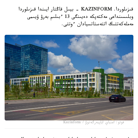
قىزىلوردا. KAZINFORM - بيىل قاڭتار ايىندا قىزىلوردا
وبلىسىنداعى مەكتەپكە دەيىنگى 13 ءبىلىم بەرۋ ۇيىمى
مەملەكەتتىك اتتەستاتسيادان ءوتتى.
فوتو: اعىباي اياپبەرگەنوۆ / Kazinform