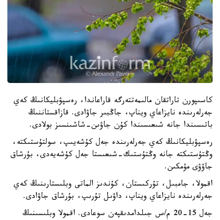
كاسىپورن تاراتقان مالىمەتتەرگە قاراعاندا، رەسپۋبليكانىڭ كەي
جەرلەرىندە نايزاعاي ويناپ، جاڭبىر جاۋادى. قازاقستاننىڭ
باتىسىندا جانە شىعىسىندا كۇن جاۋىن-شاشىنسىز بولادى.
رەسپۋبليكانىڭ كەي جەرلەرىندە جەل كۇشەيىپ، سولتۇستىكتە،
وڭتۇستىكتە جانە وڭتۇستىك-شىعىستا جەل كۇشەيەدى، بۇرشاق
جاۋۋى مۇمكىن.
اقمولا، جامبىل، تۇركىستان، كۇندىز الماتى وبلىستارىنىڭ كەي
جەرلەرىندە نايزاعاي ويناپ، داۋىل تۇرىپ، بۇرشاق جاۋادى.
جەل 15-20 م/س جىلدامدىقپەن سوعادى. اقمولا وبلىسىنىڭ