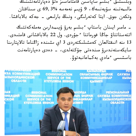
وبلىستىق ءبىلىم ساپاسىن قامتاماسىز ەتۋ دەپارتامەنتىنىڭ
مالىمەتىنە سۇيەنسەك، 9 ۇيىم نەمەسە %69,3 ى سىناقتان
وتكەن جوق. ايتا كەتەرلىگى، ونىڭ بارلىعى - جەكە بالاباقشا.
- مامىر ايىنان باستاپ ءبىلىم بەرۋ ۇيىمدارىن مەملەكەتتىك
اتتەستاتتاۋ جاڭا فورماتتا ءجۇردى. ول 22 بالاباقشانى قامتىدى.
13 ىنە انىقتالعان كەمشىلىكتەردى 3 اي ىشىندە زاڭناما تالاپتارىنا
سايكەستەندىرۋ مىندەتى جۇكتەلدى، - دەدى دەپارتامەنت
باسشىسى ءمادي بەكماعانبەتوۆ.