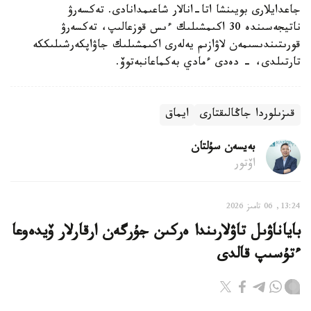
جاعدايلارى بويىنشا اتا-انالار شاعىمدانادى. تەكسەرۋ
ناتيجەسىندە 30 اكىمشىلىك ءىس قوزعالىپ، تەكسەرۋ
قورىتىندىسىمەن لاۋازىم يەلەرى اكىمشىلىك جاۋاپكەرشىلىككە
تارتىلدى، - دەدى ءمادي بەكماعانبەتوۆ.
قىزىلوردا جاڭالىقتارى
ايماق
بەيسەن سۇلتان
اۆتور
13:24, 06 تامىز 2026
باياناۋىل تاۋلارىندا ەركىن جۇرگەن ارقارلار ۆيدەوعا
ءتۇسىپ قالدى