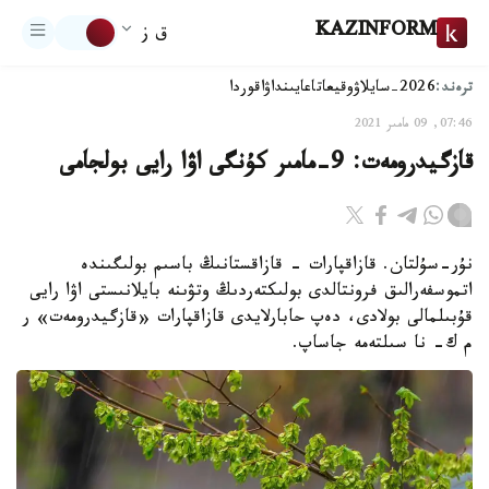
KAZINFORM
ق ز
ترەند:
2026-سايلاۋ
وقيعا
تاعايىنداۋ
اقوردا
07:46, 09 مامىر 2021
قازگيدرومەت: 9-مامىر كۇنگى اۋا رايى بولجامى
نۇر-سۇلتان. قازاقپارات - قازاقستانىڭ باسىم بولىگىندە
اتموسفەرالىق فرونتالدى بولىكتەردىڭ وتۋىنە بايلانىستى اۋا رايى
قۇبىلمالى بولادى، دەپ حابارلايدى قازاقپارات «قازگيدرومەت» ر
م ك- نا سىلتەمە جاساپ.