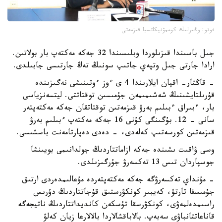
فوتو: وڭىرلىك كوممۋنيكاتسيا قىزمەتى
جىل باسىندا قىزىلوردا وبلىسىندا 32 جەكە مەكتەپ بار بولاتىن.
ارادا جارتى جىل وتپەي جاتىپ سونىڭ تەڭ جارتىسى جابىلدى.
- قاڭتار- اقپان ايلارىندا 4 ى ءوز ءوتىنىشى نەگىزىندە
قۇرىلتايشىنىڭ شەشىمىمەن جۇمىسىن توقتاتتى. ليتسەنزياسى
بار، ءبىراق ءبىلىم بەرۋ قىزمەتىن توقتاتقان جەكە مەكتەپتەر
سانى - 12. بۇگىنگى كۇنى 16 جەكە مەكتەپ ءبىلىم بەرۋ
قىزمەتىن كورسەتىپ كەلەدى، - دەدى دەپارتامەنت باسشىسى.
وسى ۋاقىت ىشىندە جەكە ازاماتتاردىڭ جولدانىمى بويىنشا
جوسپاردان تىس 13 تەكسەرۋ جۇرگىزىلدى.
- مۇنداي تەكسەرۋگە جەكە مەكتەپتەردە مۇعالىمدەردى ارتىق
جۇمىسقا تارتۋ، كەيبىر كونكۋرستىق قۇجاتتاردىڭ دۇرىس
راسىمدەلمەۋى، كونكۋرسقا تۇسكەن كانديداتتاردىڭ ناتيجەگە
قاناعاتتانباۋى سەبەپ. بالاباقشالاردا بالالارعا زيان كەلۋ