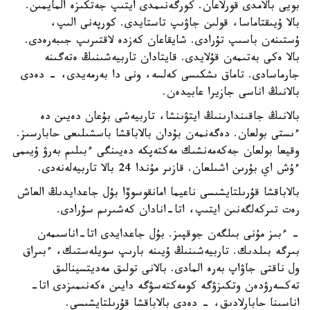
بويى بالامدى قورلاعان. كورگەنىمدى ايتىپ جەتكىزە المايمىن.
بالا ۇيىقتاماسا، قولىن جاۋىپ تاستايدى. كورپەنى الىپ،
ۇستىنەن باسىپ تۇرادى. شايقاعان كەزدە لاقتىرىپ جىبەرەدى.
بالا ەكى بەتىمەن قۇلايدى. قايتادان تاربيەشىنىڭ ەتەگىنە
جارماسادى. تاماق ىشكىسى كەلسە، ونى دا بەرمەيدى، - دەدى
بالانىڭ اناسى جازيرا عابيدەن.
بالانىڭ جاقىندارىنىڭ ايتۋىنشا، تاربيەشى بۇعان دەيىن دە
ءىستى بولعان. دەگەنمەن بۇدان بالاباقشا باسشىلىعى حابارسىز.
وقيعا بولعان جەكەمەنشىك مەكتەپكە دەيىنگى ءبىلىم بەرۋ ۇيىمى
ءۇش اي بۇرىن اشىلعان. قازىر مۇندا 24 بالا تاربيەلەنەدى.
بالاباقشا قۇرىلتايشىسى ناعيما امانقوسوۆا بۇل جاعدايدىڭ العاش
رەت تىركەلگەنىن ايتىپ، اتا-انادان كەشىرىم سۇرادى.
- ءبىز مۇنى بىلگەن جوقپىز. بۇل جاعدايدى اتا-اناسىمەن
بىرگە بىلدىك. تاربيەشىنىڭ ۇيىنە بارىپ سويلەستىك، ءبىراق
ول ناقتى جاۋاپ بەرە المادى. بالانى تولىق مەديتسينالىق
تەكسەرۋدەن وتكىزۋگە كومەكتەسۋگە دايىن ەكەنىمىزدى اتا-
اناسىنا حابارلادىق، - دەدى بالاباقشا قۇرىلتايشىسى.