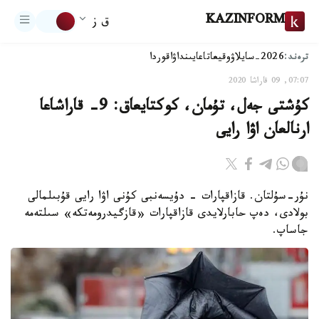
KAZINFORM
ق ز
ترەند:
2026-سايلاۋ
وقيعا
تاعايىنداۋ
اقوردا
07:07, 09 قاراشا 2020
كۇشتى جەل، تۇمان، كوكتايعاق: 9- قاراشاعا
ارنالعان اۋا رايى
نۇر-سۇلتان. قازاقپارات - دۇيسەنبى كۇنى اۋا رايى قۇبىلمالى
بولادى، دەپ حابارلايدى قازاقپارات «قازگيدرومەتكە» سىلتەمە
جاساپ.