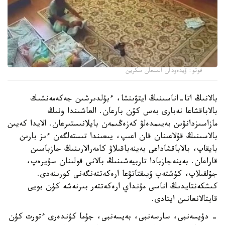
فوتو: ۆيدەودان الىنعان سكرين
بالانىڭ اتا-اناسىنىڭ ايتۋىنشا، ءبۇلدىرشىن جەكەمەنشىك
بالاباقشاعا نەبارى بەس كۇن بارعان. العاشىندا ونىڭ
مازاسىزدانۋىن بەيىمدەلۋ كەزەڭىمەن بايلانىستىرعان. الايدا كەيىن
بالاسىنىڭ قۇلاعىنان قان اعىپ، يىعىندا تىستەلگەن ءىز بارىن
بايقاپ، بالاباقشاداعى بەينەباقىلاۋ كامەرالارىنىڭ جازباسىن
قاراعان. بەينەجازبادا تاربيەشىنىڭ بالانى قولىنان سۇيرەپ،
جۇلقىلاپ، كۇشتەپ ۇيىقتاتۋعا ارەكەتتەنگەنى كورىنەدى.
كىشكەنتايدىڭ اناسى مۇنداي ارەكەتتەر بىرنەشە كۇن بويى
قايتالانعانىن ايتادى.
- دۇيسەنبى، سارسەنبى، بەيسەنبى، جۇما كۇندەرى ءتورت كۇن