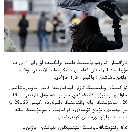
قازاقستان تەرريتورياسىنىڭ باسىم بولىگىندە اۋا رايى ءالى دە
مۋرمانسك ايماعىنان كەلەتىن تسيكلونعا بايلانىستى بولادى.
جاۋىن-شاشىن (جاڭبىر، قار) جاۋادى.
تۇركىستان وبلىسىنىڭ تاۋلى ايماقتارىندا قاتتى جاۋىن-شاشىن
جاۋادى. رەسپۋبليكانىڭ كەي جەرلەرىندە جەل قارقىنى - 15-
20، سولتۇستىك جانە وڭتۇستىك وڭىرلەردە ەكپىنى 23-28 م/
س جەتەدى. تۇمان تۇسەدى، كوكتايعاق، سولتۇستىك جانە
شىعىستا جاياۋ بۇرقاسىن كوتەرىلەدى.
تەك وڭتۇستىك-باتىستا انتيتسيكلون ىقپالىنان جاۋىن-