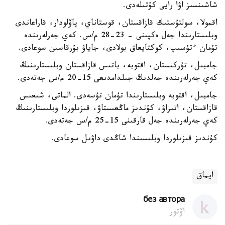
شاشىنسىز اۋا رايى كۇتىلەدى.
اقمولا، سولتۇستىك قازاقستان، قوستاناي، پاۆلودار، قاراعاندى
وبلىستارىندا جەل ەكپىنى - 23-28 م/س. كەي جەرلەرىندە
تۇمان ءتۇسىپ، كوكتايعاق بولادى، جاياۋ بۇرقاسىن سوعادى.
جامبىل، تۇركىستان، اقتوبە، باتىس قازاقستان وبلىستارىنىڭ
كەي جەرلەرىندە جەلدىڭ جىلدامدىعى 15-20 م/س جەتەدى.
جامبىل، اقتوبە وبلىستارىندا تۇمان تۇسەدى. الماتى، شىعىس
قازاقستان، اتىراۋ، كۇندىز ماڭعىستاۋ، قىزىلوردا وبلىستارىنىڭ
كەي جەرلەرىندە جەل قارقىنى 15-25 م/س جەتەدى.
كۇندىز قىزىلوردا وبلىسىندا شاڭدى داۋىل سوعادى.
ايماق
без автора
اۆتور