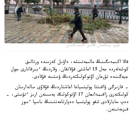
فوتو: وسكەمەن قالاسى اكىمدىگىنەن
قالا اكىمدىگىنىڭ مالىمەتىنشە، داۋىل كەزىندە ورتالىق
كوشەلەردە جەل 15 اعاشتى قۇلاتقان. ولاردىڭ ءبىرقاتارى جول
جيەگىندە تۇرعان اۆتوكولىكتەردىڭ ۇستىنە قۇلادى.
- قازىرگى ۋاقىتتا پوليتسياعا اعاشتاردىڭ قۇلاۋى سالدارىنان
كولىكتەرى زاقىمدانعان 17 اۆتوكولىك يەسىنەن ارىز ءتۇستى، -
دەپ حابارلادى شقو پوليتسيا دەپارتامەنتىنىڭ باسپا ءسوز
قىزمەتىنەن.
پوليتسياعا ءالى بارلىق زارداپ شەككەن كولىك يەلەرى جۇگىنىپ
ۇلگەرمەگەن بولۋى دا مۇمكىن.