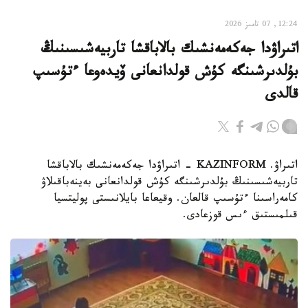
12:24, 07 تامىز 2026
اتىراۋدا جەكەمەنشىك بالاباقشا تاربيەشىسىنىڭ
بۇلدىرشىنگە كۇش قولدانعانى ۆيدەوعا ءتۇسىپ
قالدى
اتىراۋ. KAZINFORM - اتىراۋدا جەكەمەنشىك بالاباقشا
تاربيەشىسىنىڭ بۇلدىرشىنگە كۇش قولدانعانى بەينەباقىلاۋ
كامەراسىنا ءتۇسىپ قالعان. وقيعاعا بايلانىستى پوليتسيا
قىلمىستىق ءىس قوزعادى.