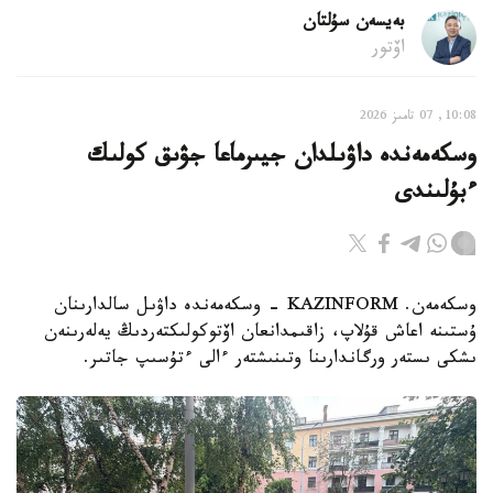
بەيسەن سۇلتان
اۆتور
10:08, 07 تامىز 2026
وسكەمەندە داۋىلدان جيىرماعا جۋىق كولىك
ءبۇلىندى
وسكەمەن. KAZINFORM - وسكەمەندە داۋىل سالدارىنان
ۇستىنە اعاش قۇلاپ، زاقىمدانعان اۆتوكولىكتەردىڭ يەلەرىنەن
ىشكى ىستەر ورگاندارىنا وتىنىشتەر ءالى ءتۇسىپ جاتىر.