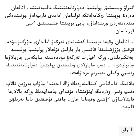
اتىراۋ وبلىستىق پوليتسيا دەپارتامەنتىنىڭ مالىمەتىنشە، اتالعان
دەرەك بويىنشا «كامەلەتكە تولماعان ادامدى تاربيەلەۋ جونىندەگى
مىندەتتەردى ورىنداماۋ» بابى بويىنشا قىلمىستىق ءىس
قوزعالعان.
- اتالعان وقيعا بويىنشا كەشەندى تەرگەۋ امالدارى جۇرگىزىلۋدە.
قۇقىق بۇزۋشىلىققا قاتىسى بار بارلىق تۇلعالار پوليتسيا بولىمىنە
جەتكىزىلدى. وزگە اقپارات تەرگەۋ مۇددەسىنە سايكەس جاريالاۋعا
جاتپايدى، - دەپ حابارلادى وبلىستىق پوليتسيا دەپارتامەنتىنىڭ
رەسمي وكىلى مەيىرىم ەرداۋلەت.
بالانىڭ اتا-اناسى كىنالىلەردىڭ زاڭ الدىندا جاۋاپ بەرۋىن تالاپ
ەتىپ وتىر. ولاردىڭ ايتۋىنشا، مۇنداي جاعدايدىڭ وزگە بالالارعا
قايتالانباۋى ءۇشىن وقيعاعا جان-جاقتى قۇقىقتىق باعا بەرىلۋى
قاجەت.
ايماق